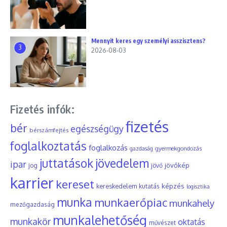
Mennyit keres egy személyi asszisztens?
3
2026-08-03
Fizetés infók:
fizetés
bér
egészségügy
bérszámfejtés
foglalkoztatás
foglalkozás
gyermekgondozás
gazdaság
juttatások
jövedelem
ipar
jövőkép
jog
jövő
karrier
kereset
képzés
kereskedelem
kutatás
logisztika
munka
munkaerőpiac
munkahely
mezőgazdaság
munkalehetőség
munkakör
oktatás
művészet