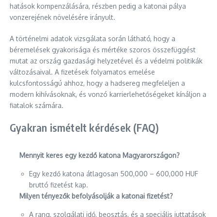
hatások kompenzálására, részben pedig a katonai pálya
vonzerejének növelésére irányult.
A történelmi adatok vizsgálata során látható, hogy a
béremelések gyakorisága és mértéke szoros összefüggést
mutat az ország gazdasági helyzetével és a védelmi politikák
változásaival. A fizetések folyamatos emelése
kulcsfontosságú ahhoz, hogy a hadsereg megfeleljen a
modern kihívásoknak, és vonzó karrierlehetőségeket kínáljon a
fiatalok számára.
Gyakran ismételt kérdések (FAQ)
Mennyit keres egy kezdő katona Magyarországon?
Egy kezdő katona átlagosan 500,000 – 600,000 HUF
bruttó fizetést kap.
Milyen tényezők befolyásolják a katonai fizetést?
A rang, szolgálati idő, beosztás, és a speciális juttatások