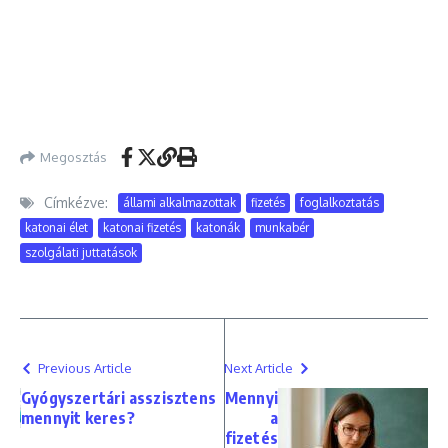
Megosztás
Címkézve:
állami alkalmazottak
fizetés
foglalkoztatás
katonai élet
katonai fizetés
katonák
munkabér
szolgálati juttatások
Previous Article
Next Article
Gyógyszertári asszisztens
Mennyi
mennyit keres?
a
fizetés