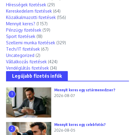
Hírességek fizetések
(29)
Kereskedelem fizetések
(64)
Közalkalmazotti fizetések
(156)
Mennyit keres?
(1 157)
Pénzügy fizetések
(59)
Sport fizetések
(18)
Szellemi munka fizetések
(329)
Tech/IT fizetések
(67)
Uncategorized
(2)
Vállalkozás fizetések
(424)
Vendéglátás fizetések
(34)
Legújabb fizetés infók
Mennyit keres egy sztármenedzser?
1
2026-08-07
Mennyit keres egy celebfotós?
2
2026-08-05