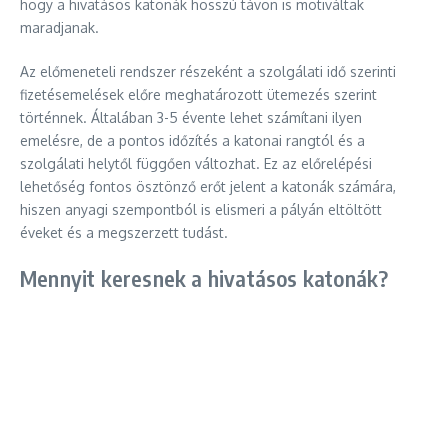
hogy a hivatásos katonák hosszú távon is motiváltak
maradjanak.
Az előmeneteli rendszer részeként a szolgálati idő szerinti
fizetésemelések előre meghatározott ütemezés szerint
történnek. Általában 3-5 évente lehet számítani ilyen
emelésre, de a pontos időzítés a katonai rangtól és a
szolgálati helytől függően változhat. Ez az előrelépési
lehetőség fontos ösztönző erőt jelent a katonák számára,
hiszen anyagi szempontból is elismeri a pályán eltöltött
éveket és a megszerzett tudást.
Mennyit keresnek a hivatásos katonák?