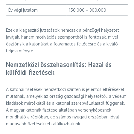
Év végi jutalom
150,000 – 300,000
Ezek a kiegészítő juttatások nemcsak a pénzügyi helyzetet
javítják, hanem motivációs szempontból is fontosak, mivel
ösztönzik a katonákat a folyamatos fejlődésre és a kiváló
teljesítményre.
Nemzetközi összehasonlítás: Hazai és
külföldi fizetések
A katonai fizetések nemzetközi szinten is jelentős eltéréseket
mutatnak, amelyek az ország gazdasági helyzetétől, a védelmi
kiadások mértékétől és a katonai szerepvállalástól függenek.
A magyar katonák fizetése általában versenyképesnek
mondható a régióban, de számos nyugati országban jóval
magasabb fizetésekkel találkozhatunk.