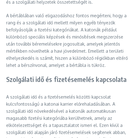
és a szolgálati helyzetek összetettségét is.
A bértáblában való eligazodáshoz fontos megérteni, hogy a
rang és a szolgálati idő mellett milyen egyéb tényezők
befolyásolják a fizetési kategóriákat. A katonák például
különböző speciális képzések és minősítések megszerzése
után további béremelésekre jogosultak, amelyek jelentős
mértékben növelhetik a havi jövedelmet. Emellett a területi
elhelyezkedés is számít, hiszen a különböző régiókban eltérő
lehet a bérszínvonal, amelyet a bértábla is tükröz.
Szolgálati idő és fizetésemelés kapcsolata
A szolgálati idő és a fizetésemelés közötti kapcsolat
kulcsfontosságú a katonai karrier előrehaladásában. A
szolgálati idő növekedésével a katonák automatikusan
magasabb fizetési kategóriába kerülhetnek, amely az
elkötelezettséget és a tapasztalatot ismeri el. Ezen kívül a
szolgálati idő alapján járó fizetésemelések segítenek abban,