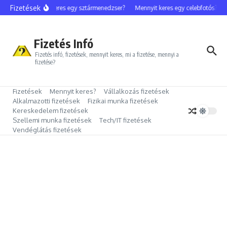
Ugrás a tartalomhoz
Fizetések
Mennyit keres egy sztármenedzser?
Mennyit keres egy celebfotós?
M
Fizetés Infó
Fizetés infó, fizetések, mennyit keres, mi a fizetése, mennyi a
fizetése?
Fizetések
Mennyit keres?
Vállalkozás fizetések
Alkalmazotti fizetések
Fizikai munka fizetések
Kereskedelem fizetések
Szellemi munka fizetések
Tech/IT fizetések
Vendéglátás fizetések