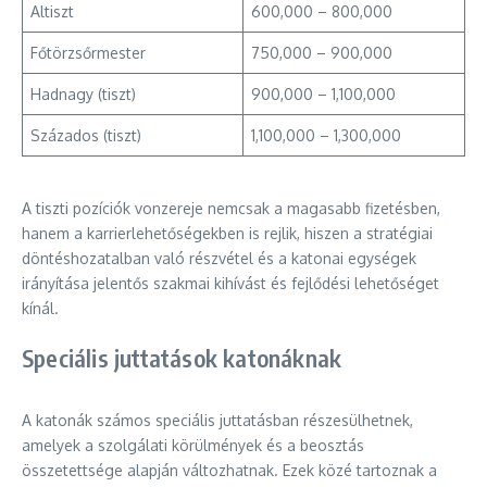
Altiszt
600,000 – 800,000
Főtörzsőrmester
750,000 – 900,000
Hadnagy (tiszt)
900,000 – 1,100,000
Százados (tiszt)
1,100,000 – 1,300,000
A tiszti pozíciók vonzereje nemcsak a magasabb fizetésben,
hanem a karrierlehetőségekben is rejlik, hiszen a stratégiai
döntéshozatalban való részvétel és a katonai egységek
irányítása jelentős szakmai kihívást és fejlődési lehetőséget
kínál.
Speciális juttatások katonáknak
A katonák számos speciális juttatásban részesülhetnek,
amelyek a szolgálati körülmények és a beosztás
összetettsége alapján változhatnak. Ezek közé tartoznak a