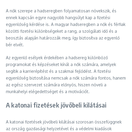
A nők szerepe a hadseregben folyamatosan növekszik, és
ennek kapcsán egyre nagyobb hangsúlyt kap a fizetési
egyenlőség kérdése is. A magyar hadseregben a nők és férfiak
közötti fizetési különbségeket a rang, a szolgálati idő és a
beosztás alapján határozzák meg, így biztosítva az egyenlő
bér elvét.
Az egyenlő esélyek érdekében a hadsereg különböző
programokat és képzéseket kínál a nők számára, amelyek
segítik a karrierépítést és a szakmai fejlődést. A fizetési
egyenlőség biztosítása nemcsak a nők számára fontos, hanem
az egész szervezet számára előnyös, hiszen növeli a
munkahelyi elégedettséget és a motivációt.
A katonai fizetések jövőbeli kilátásai
A katonai fizetések jövőbeli kilátásai szorosan összefüggnek
az ország gazdasági helyzetével és a védelmi kiadások