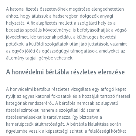
A katonai fizetés összetevőinek megértése elengedhetetlen
ahhoz, hogy átlássuk a hadseregben dolgozók anyagi
helyzetét. A fix alapfizetés mellett a szolgálati hely és a
beosztás speciális követelményei is befolyásolhatják a végső
jövedelmet. Ide tartoznak például a különleges bevetési
pótlékok, a külföldi szolgálatok után járó juttatások, valamint
az egyéb jóléti és egészségügyi támogatások, amelyeket az
állomány tagjai igénybe vehetnek.
A honvédelmi bértábla részletes elemzése
A honvédelmi bértábla részletes vizsgálata egy átfogó képet
nyújt az egyes katonai fokozatok és a hozzájuk tartozó fizetési
kategóriák rendszeréről. A bértábla nemcsak az alapvető
fizetési szinteket, hanem a szolgálati idő szerinti
fizetésemeléseket is tartalmazza, így biztosítva a
karrierlépcsők átláthatóságát. A bértábla kialakítása során
figyelembe veszik a képzettségi szintet, a felelősségi köröket