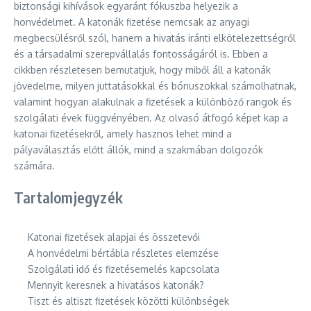
biztonsági kihívások egyaránt fókuszba helyezik a
honvédelmet. A katonák fizetése nemcsak az anyagi
megbecsülésről szól, hanem a hivatás iránti elkötelezettségről
és a társadalmi szerepvállalás fontosságáról is. Ebben a
cikkben részletesen bemutatjuk, hogy miből áll a katonák
jövedelme, milyen juttatásokkal és bónuszokkal számolhatnak,
valamint hogyan alakulnak a fizetések a különböző rangok és
szolgálati évek függvényében. Az olvasó átfogó képet kap a
katonai fizetésekről, amely hasznos lehet mind a
pályaválasztás előtt állók, mind a szakmában dolgozók
számára.
Tartalomjegyzék
Katonai fizetések alapjai és összetevői
A honvédelmi bértábla részletes elemzése
Szolgálati idő és fizetésemelés kapcsolata
Mennyit keresnek a hivatásos katonák?
Tiszt és altiszt fizetések közötti különbségek