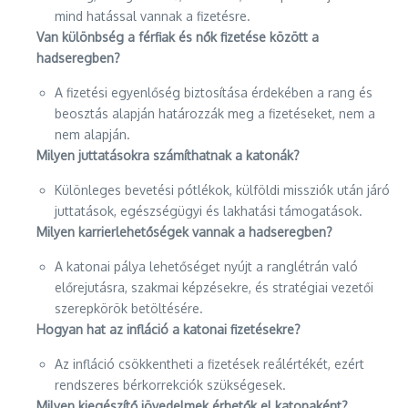
mind hatással vannak a fizetésre.
Van különbség a férfiak és nők fizetése között a
hadseregben?
A fizetési egyenlőség biztosítása érdekében a rang és
beosztás alapján határozzák meg a fizetéseket, nem a
nem alapján.
Milyen juttatásokra számíthatnak a katonák?
Különleges bevetési pótlékok, külföldi missziók után járó
juttatások, egészségügyi és lakhatási támogatások.
Milyen karrierlehetőségek vannak a hadseregben?
A katonai pálya lehetőséget nyújt a ranglétrán való
előrejutásra, szakmai képzésekre, és stratégiai vezetői
szerepkörök betöltésére.
Hogyan hat az infláció a katonai fizetésekre?
Az infláció csökkentheti a fizetések reálértékét, ezért
rendszeres bérkorrekciók szükségesek.
Milyen kiegészítő jövedelmek érhetők el katonaként?