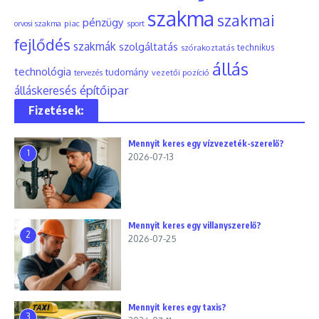
szakma
szakmai
pénzügy
piac
orvosi szakma
sport
fejlődés
szakmák
szolgáltatás
szórakoztatás
technikus
állás
technológia
tudomány
tervezés
vezetői pozíció
építőipar
álláskeresés
Fizetések:
Mennyit keres egy vízvezeték-szerelő?
1
2026-07-13
Mennyit keres egy villanyszerelő?
2
2026-07-25
Mennyit keres egy taxis?
3