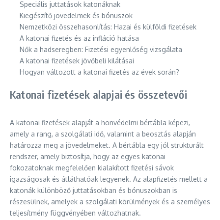
Speciális juttatások katonáknak
Kiegészítő jövedelmek és bónuszok
Nemzetközi összehasonlítás: Hazai és külföldi fizetések
A katonai fizetés és az infláció hatása
Nők a hadseregben: Fizetési egyenlőség vizsgálata
A katonai fizetések jövőbeli kilátásai
Hogyan változott a katonai fizetés az évek során?
Katonai fizetések alapjai és összetevői
A katonai fizetések alapját a honvédelmi bértábla képezi,
amely a rang, a szolgálati idő, valamint a beosztás alapján
határozza meg a jövedelmeket. A bértábla egy jól strukturált
rendszer, amely biztosítja, hogy az egyes katonai
fokozatoknak megfelelően kialakított fizetési sávok
igazságosak és átláthatóak legyenek. Az alapfizetés mellett a
katonák különböző juttatásokban és bónuszokban is
részesülnek, amelyek a szolgálati körülmények és a személyes
teljesítmény függvényében változhatnak.