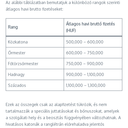
Az alábbi táblázatban bemutatjuk a különböző rangok szerinti
átlagos havi brutto fizetéseket:
Átlagos havi bruttó fizetés
Rang
(HUF)
Közkatona
500,000 – 600,000
Őrmester
600,000 – 750,000
Főtörzsőrmester
750,000 – 900,000
Hadnagy
900,000 – 1,100,000
Százados
1,100,000 – 1,300,000
Ezek az összegek csak az alapfizetést tükrözik, és nem
tartalmazzák a speciális juttatásokat és bónuszokat, amelyek
a szolgálati hely és a beosztás függvényében változhatnak. A
hivatásos katonák a ranglétrán előrehaladva jelentős