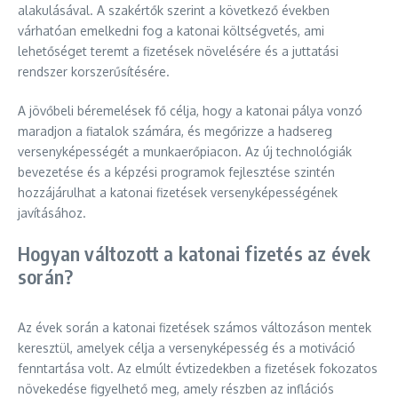
alakulásával. A szakértők szerint a következő években
várhatóan emelkedni fog a katonai költségvetés, ami
lehetőséget teremt a fizetések növelésére és a juttatási
rendszer korszerűsítésére.
A jövőbeli béremelések fő célja, hogy a katonai pálya vonzó
maradjon a fiatalok számára, és megőrizze a hadsereg
versenyképességét a munkaerőpiacon. Az új technológiák
bevezetése és a képzési programok fejlesztése szintén
hozzájárulhat a katonai fizetések versenyképességének
javításához.
Hogyan változott a katonai fizetés az évek
során?
Az évek során a katonai fizetések számos változáson mentek
keresztül, amelyek célja a versenyképesség és a motiváció
fenntartása volt. Az elmúlt évtizedekben a fizetések fokozatos
növekedése figyelhető meg, amely részben az inflációs