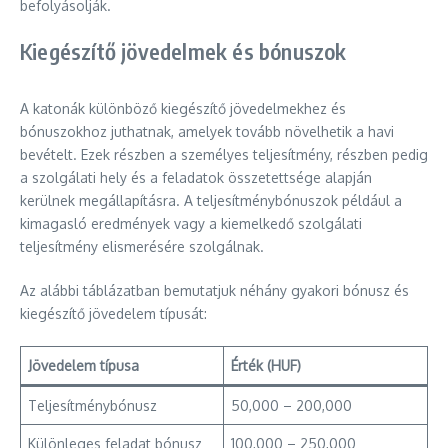
befolyásolják.
Kiegészítő jövedelmek és bónuszok
A katonák különböző kiegészítő jövedelmekhez és
bónuszokhoz juthatnak, amelyek tovább növelhetik a havi
bevételt. Ezek részben a személyes teljesítmény, részben pedig
a szolgálati hely és a feladatok összetettsége alapján
kerülnek megállapításra. A teljesítménybónuszok például a
kimagasló eredmények vagy a kiemelkedő szolgálati
teljesítmény elismerésére szolgálnak.
Az alábbi táblázatban bemutatjuk néhány gyakori bónusz és
kiegészítő jövedelem típusát:
Jövedelem típusa
Érték (HUF)
Teljesítménybónusz
50,000 – 200,000
Különleges feladat bónusz
100,000 – 250,000