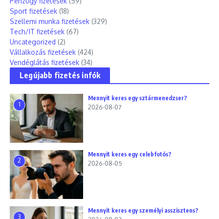
Pénzügy fizetések
(59)
Sport fizetések
(18)
Szellemi munka fizetések
(329)
Tech/IT fizetések
(67)
Uncategorized
(2)
Vállalkozás fizetések
(424)
Vendéglátás fizetések
(34)
Legújabb fizetés infók
Mennyit keres egy sztármenedzser?
1
2026-08-07
Mennyit keres egy celebfotós?
2
2026-08-05
Mennyit keres egy személyi asszisztens?
3