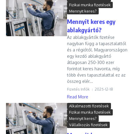
Fizikai munka fizetések
Mennyit keres?
Mennyit keres egy
ablakgyártó?
Az ablakgyártók fizetése
nagyban függ a tapasztalattól
és a régiótól. Magyarországon
egy kezdő ablakgyártó
átlagosan 250-300 ezer
forintot keres havonta, míg
több éves tapasztalattal ez az
összeg elér...
Fizetés Infók
2025-12-18
Read More
Alkalmazotti fizetések
Fizikai munka fizetések
Mennyit keres?
Vállalkozás fizetések