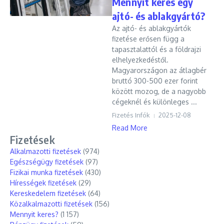
Mennyit keres egy
ajtó- és ablakgyártó?
Az ajtó- és ablakgyártók
fizetése erősen függ a
tapasztalattól és a földrajzi
elhelyezkedéstől.
Magyarországon az átlagbér
bruttó 300-500 ezer forint
között mozog, de a nagyobb
cégeknél és különleges ...
Fizetés Infók
2025-12-08
Read More
Fizetések
Alkalmazotti fizetések
(974)
Egészségügy fizetések
(97)
Fizikai munka fizetések
(430)
Hírességek fizetések
(29)
Kereskedelem fizetések
(64)
Közalkalmazotti fizetések
(156)
Mennyit keres?
(1 157)