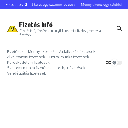
Ugrás a tartalomhoz
Fizetések
Mennyit keres egy sztármenedzser?
Mennyit keres egy celebfotós?
Fizetés Infó
Fizetés infó, fizetések, mennyit keres, mi a fizetése, mennyi a
fizetése?
Fizetések
Mennyit keres?
Vállalkozás fizetések
Alkalmazotti fizetések
Fizikai munka fizetések
Kereskedelem fizetések
Szellemi munka fizetések
Tech/IT fizetések
Vendéglátás fizetések