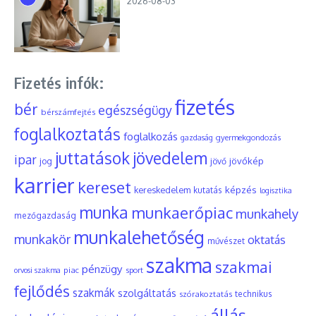
2026-08-03
Fizetés infók:
fizetés
bér
egészségügy
bérszámfejtés
foglalkoztatás
foglalkozás
gyermekgondozás
gazdaság
juttatások
jövedelem
ipar
jövőkép
jog
jövő
karrier
kereset
képzés
kereskedelem
kutatás
logisztika
munka
munkaerőpiac
munkahely
mezőgazdaság
munkalehetőség
munkakör
oktatás
művészet
szakma
szakmai
pénzügy
piac
orvosi szakma
sport
fejlődés
szakmák
szolgáltatás
szórakoztatás
technikus
állás