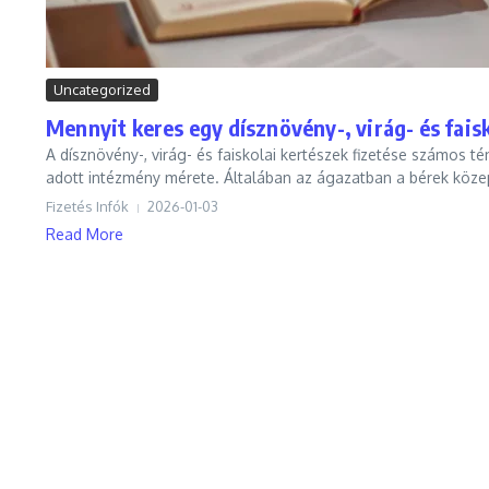
Uncategorized
Mennyit keres egy dísznövény-, virág- és fais
A dísznövény-, virág- és faiskolai kertészek fizetése számos t
adott intézmény mérete. Általában az ágazatban a bérek közep
Fizetés Infók
2026-01-03
Read More