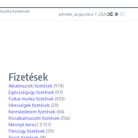
munka fizetések
péntek, augusztus 7, 2026
Fizetések
Alkalmazotti fizetések
(974)
Egészségügy fizetések
(97)
Fizikai munka fizetések
(430)
Hírességek fizetések
(29)
Kereskedelem fizetések
(64)
Közalkalmazotti fizetések
(156)
Mennyit keres?
(1 157)
Pénzügy fizetések
(59)
Sport fizetések
(18)