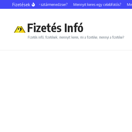
Ugrás a tartalomhoz
Fizetések
Mennyit keres egy sztármenedzser?
Mennyit keres egy celebfotós?
Menny
Fizetés Infó
Fizetés infó, fizetések, mennyit keres, mi a fizetése, mennyi a fizetése?