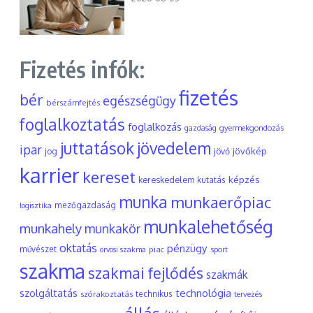
Fizetés infók:
fizetés
bér
egészségügy
bérszámfejtés
foglalkoztatás
foglalkozás
gyermekgondozás
gazdaság
juttatások
jövedelem
ipar
jövőkép
jog
jövő
karrier
kereset
képzés
kereskedelem
kutatás
munka
munkaerőpiac
mezőgazdaság
logisztika
munkalehetőség
munkahely
munkakör
oktatás
pénzügy
művészet
piac
orvosi szakma
sport
szakma
szakmai fejlődés
szakmák
szolgáltatás
technológia
szórakoztatás
technikus
tervezés