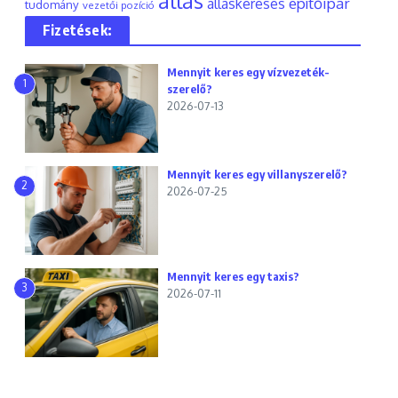
állás
építőipar
álláskeresés
tudomány
vezetői pozíció
Fizetések:
Mennyit keres egy vízvezeték-
1
szerelő?
2026-07-13
Mennyit keres egy villanyszerelő?
2
2026-07-25
Mennyit keres egy taxis?
3
2026-07-11