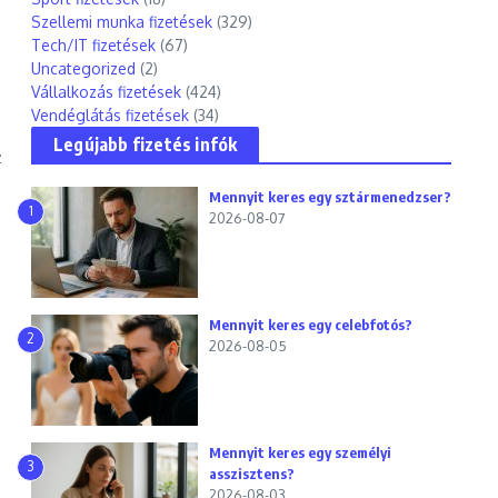
Szellemi munka fizetések
(329)
Tech/IT fizetések
(67)
Uncategorized
(2)
Vállalkozás fizetések
(424)
Vendéglátás fizetések
(34)
Legújabb fizetés infók
z
Mennyit keres egy sztármenedzser?
1
2026-08-07
Mennyit keres egy celebfotós?
2
2026-08-05
Mennyit keres egy személyi
3
asszisztens?
2026-08-03