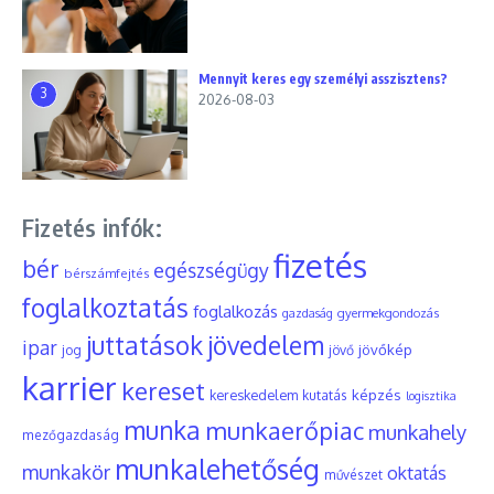
Mennyit keres egy személyi asszisztens?
3
2026-08-03
Fizetés infók:
fizetés
bér
egészségügy
bérszámfejtés
foglalkoztatás
foglalkozás
gyermekgondozás
gazdaság
juttatások
jövedelem
ipar
jövőkép
jog
jövő
karrier
kereset
képzés
kereskedelem
kutatás
logisztika
munka
munkaerőpiac
munkahely
mezőgazdaság
munkalehetőség
munkakör
oktatás
művészet