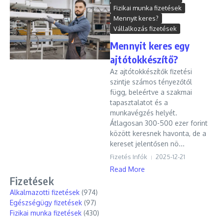
Fizikai munka fizetések
Mennyit keres?
Vállalkozás fizetések
Mennyit keres egy
ajtótokkészítő?
Az ajtótokkészítők fizetési
szintje számos tényezőtől
függ, beleértve a szakmai
tapasztalatot és a
munkavégzés helyét.
Átlagosan 300-500 ezer forint
között keresnek havonta, de a
kereset jelentősen nö...
Fizetés Infók
2025-12-21
Read More
Fizetések
Alkalmazotti fizetések
(974)
Egészségügy fizetések
(97)
Fizikai munka fizetések
(430)