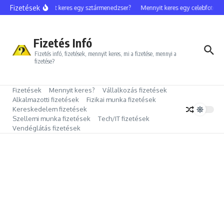
Ugrás a tartalomhoz
Fizetések
Mennyit keres egy sztármenedzser?
Mennyit keres egy celebfotós?
Fizetés Infó
Fizetés infó, fizetések, mennyit keres, mi a fizetése, mennyi a
fizetése?
Fizetések
Mennyit keres?
Vállalkozás fizetések
Alkalmazotti fizetések
Fizikai munka fizetések
Kereskedelem fizetések
Szellemi munka fizetések
Tech/IT fizetések
Vendéglátás fizetések