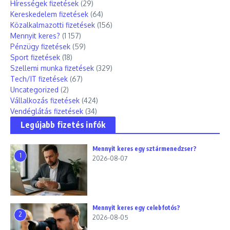
Hírességek fizetések
(29)
Kereskedelem fizetések
(64)
Közalkalmazotti fizetések
(156)
Mennyit keres?
(1 157)
Pénzügy fizetések
(59)
Sport fizetések
(18)
Szellemi munka fizetések
(329)
Tech/IT fizetések
(67)
Uncategorized
(2)
Vállalkozás fizetések
(424)
Vendéglátás fizetések
(34)
Legújabb fizetés infók
Mennyit keres egy sztármenedzser?
1
2026-08-07
Mennyit keres egy celebfotós?
2
2026-08-05