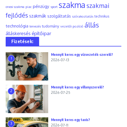
szakma
szakmai
pénzügy
piac
orvosi szakma
sport
fejlődés
szakmák
szolgáltatás
szórakoztatás
technikus
állás
technológia
tudomány
tervezés
vezetői pozíció
építőipar
álláskeresés
Fizetések:
Mennyit keres egy vízvezeték-szerelő?
1
2026-07-13
Mennyit keres egy villanyszerelő?
2
2026-07-25
Mennyit keres egy taxis?
3
2026-07-11