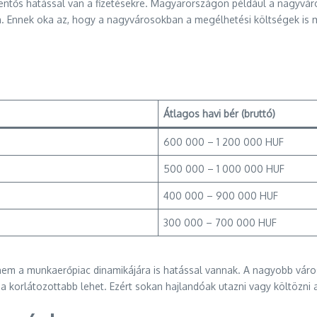
jelentős hatással van a fizetésekre. Magyarországon például a nagyvá
. Ennek oka az, hogy a nagyvárosokban a megélhetési költségek is ma
Átlagos havi bér (bruttó)
600 000 – 1 200 000 HUF
500 000 – 1 000 000 HUF
400 000 – 900 000 HUF
300 000 – 700 000 HUF
anem a munkaerőpiac dinamikájára is hatással vannak. A nagyobb vá
korlátozottabb lehet. Ezért sokan hajlandóak utazni vagy költözni 