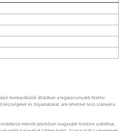
elépő munkavállalók általában a legalacsonyabb fizetési
ető készségeket és folyamatokat, ami lehetővé teszi számukra,
al rendelkező mérnök jelentősen magasabb fizetésre számíthat,
unkaadók hajlandóak többet fizetni. A tapasztalt szakemberek