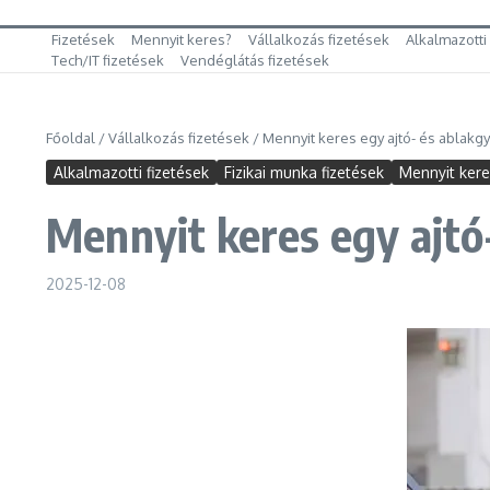
Fizetések
Mennyit keres?
Vállalkozás fizetések
Alkalmazotti
Tech/IT fizetések
Vendéglátás fizetések
Főoldal
/
Vállalkozás fizetések
/
Mennyit keres egy ajtó- és ablakgy
Alkalmazotti fizetések
Fizikai munka fizetések
Mennyit ker
Mennyit keres egy ajtó
2025-12-08