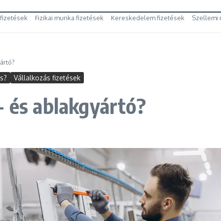
 fizetések
Fizikai munka fizetések
Kereskedelem fizetések
Szellemi 
ártó?
es?
Vállalkozás fizetések
- és ablakgyártó?