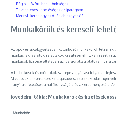
Régiók közötti bérkülönbségek
Továbblépési lehetőségek az iparágban
Mennyit keres egy ajtó- és ablakgyártó?
Munkakörök és kereseti lehet
Az ajtó- és ablakgyártásban különböző munkakörök léteznek, ame
munkás, aki az ajtók és ablakok készítésének fizikai részét vé
munkások fizetése általában az iparági átlag alatt van, de a t
A technikusok és mérnökök szerepe a gyártási folyamat fejlesz
Mivel ezek a munkakörök magasabb szintű szaktudást igényeln
irányítják, felelősek a hatékonyságért és az eredményekért. A
Jövedelmi tábla: Munkakörök és fizetések öss
Munkakör