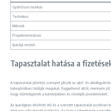
Gyártósori munkás
Technikus
Mérnök
Projektmenedzser
Iparági vezető
Tapasztalat hatása a fizetése
A tapasztalat jelentős szerepet játszik az ajtó- és ablakgyárt
kategóriában találják magukat, függetlenül attól, mennyire jól
hogy előrelépjenek a karrierjükben és növeljék jövedelmüket.
Az iparágban eltöltött idő és a szerzett tapasztalat pozitívan
mint egy pályakezdő kollégája. Az ilyen szakemberek nagyobb 