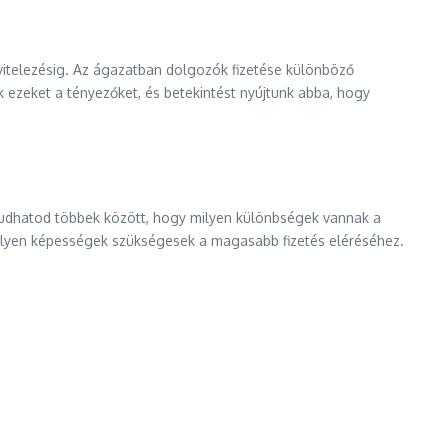
kivitelezésig. Az ágazatban dolgozók fizetése különböző
k ezeket a tényezőket, és betekintést nyújtunk abba, hogy
gtudhatod többek között, hogy milyen különbségek vannak a
s milyen képességek szükségesek a magasabb fizetés eléréséhez.