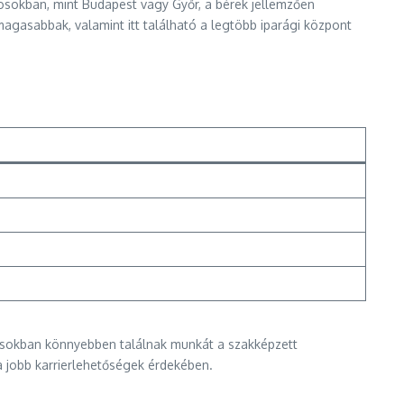
rosokban, mint Budapest vagy Győr, a bérek jellemzően
gasabbak, valamint itt található a legtöbb iparági központ
rosokban könnyebben találnak munkát a szakképzett
a jobb karrierlehetőségek érdekében.