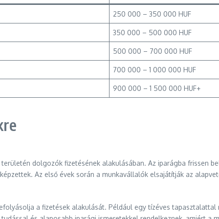
250 000 – 350 000 HUF
350 000 – 500 000 HUF
500 000 – 700 000 HUF
700 000 – 1 000 000 HUF
900 000 – 1 500 000 HUF+
kre
ás területén dolgozók fizetésének alakulásában. Az iparágba frissen b
 képzettek. Az első évek során a munkavállalók elsajátítják az alapv
 befolyásolja a fizetések alakulását. Például egy tízéves tapasztalatt
tudással és alaposabb iparági ismeretekkel rendelkeznek, amiért a m