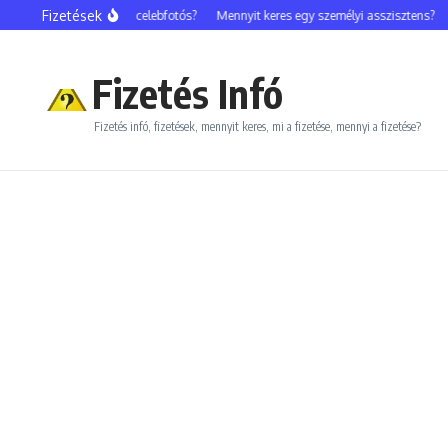
Ugrás a tartalomhoz
Fizetések
Mennyit keres egy celebfotós?
Mennyit keres egy személyi asszisztens?
Me
Fizetés Infó
Fizetés infó, fizetések, mennyit keres, mi a fizetése, mennyi a fizetése?