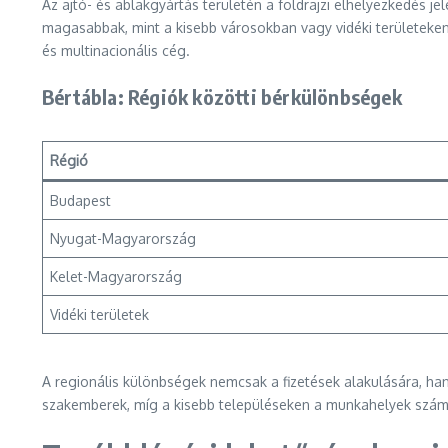
Az ajtó- és ablakgyártás területén a földrajzi elhelyezkedés 
magasabbak, mint a kisebb városokban vagy vidéki területeken
és multinacionális cég.
Bértábla: Régiók közötti bérkülönbségek
Régió
Budapest
Nyugat-Magyarország
Kelet-Magyarország
Vidéki területek
A regionális különbségek nemcsak a fizetések alakulására, h
szakemberek, míg a kisebb településeken a munkahelyek száma 