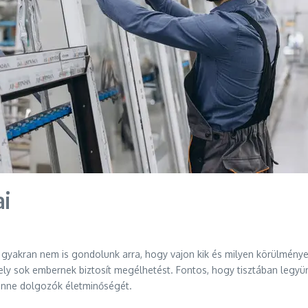
ai
gyakran nem is gondolunk arra, hogy vajon kik és milyen körülmények
mely sok embernek biztosít megélhetést. Fontos, hogy tisztában legyün
benne dolgozók életminőségét.