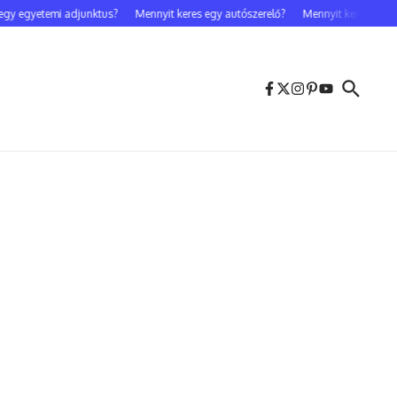
 egyetemi adjunktus?
Mennyit keres egy autószerelő?
Mennyit keres egy cele