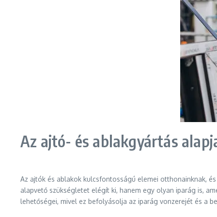
Az ajtó- és ablakgyártás alapj
Az ajtók és ablakok kulcsfontosságú elemei otthonainknak, és 
alapvető szükségletet elégít ki, hanem egy olyan iparág is, a
lehetőségei, mivel ez befolyásolja az iparág vonzerejét és a 