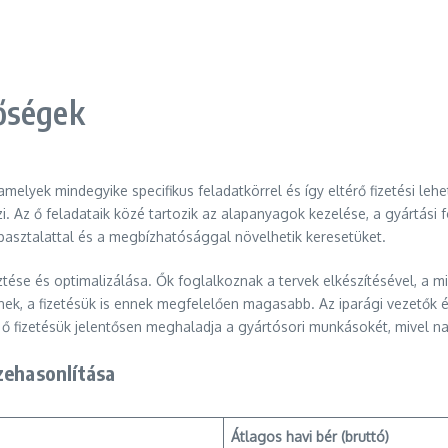
őségek
lyek mindegyike specifikus feladatkörrel és így eltérő fizetési lehe
gzi. Az ő feladataik közé tartozik az alapanyagok kezelése, a gyártási
apasztalattal és a megbízhatósággal növelhetik keresetüket.
tése és optimalizálása. Ők foglalkoznak a tervek elkészítésével, a m
ek, a fizetésük is ennek megfelelően magasabb. Az iparági vezetők 
z ő fizetésük jelentősen meghaladja a gyártósori munkásokét, mivel n
zehasonlítása
Átlagos havi bér (bruttó)