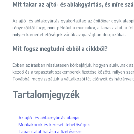
Mit takar az ajtó- és ablakgyártás, és mire s
Az ajtó- és ablakgyártás gyakorlatilag az építőipar egyik alap
tényezőktől függ, mint például a munkakör, a tapasztalat, a f
milyen karrierlehetőségek várják az iparágban dolgozókat.
Mit fogsz megtudni ebből a cikkből?
Ebben az írásban részletesen körbejárjuk, hogyan alakulnak a
kezdő és a tapasztalt szakemberek fizetése között, milyen sze
Továbbá, megvizsgáljuk a vállalkozói lét előnyeit és hátrányai
Tartalomjegyzék
Az ajtó- és ablakgyártás alapjai
Munkakörök és kereseti lehetőségek
Tapasztalat hatása a fizetésekre