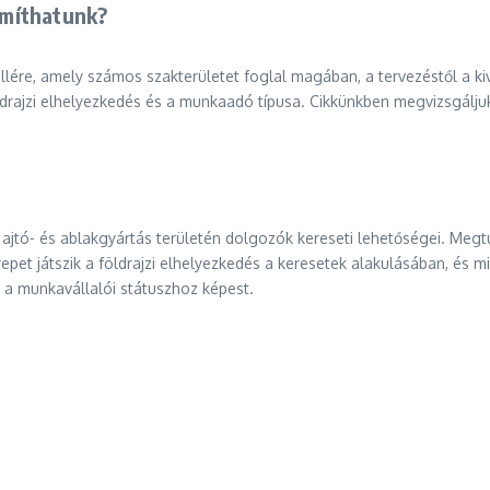
zámíthatunk?
pillére, amely számos szakterületet foglal magában, a tervezéstől a 
öldrajzi elhelyezkedés és a munkaadó típusa. Cikkünkben megvizsgálju
z ajtó- és ablakgyártás területén dolgozók kereseti lehetőségei. Me
repet játszik a földrajzi elhelyezkedés a keresetek alakulásában, é
t a munkavállalói státuszhoz képest.