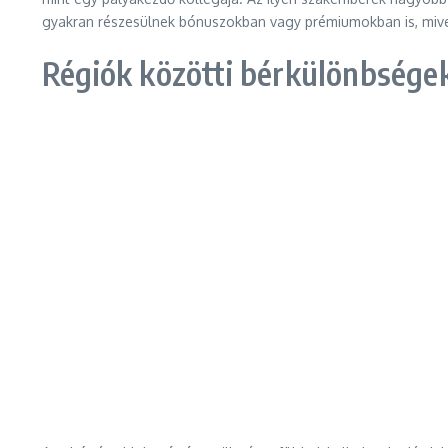
gyakran részesülnek bónuszokban vagy prémiumokban is, mivel
Régiók közötti bérkülönbsége