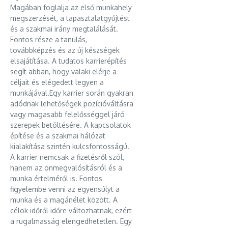
Magában foglalja az első munkahely
megszerzését, a tapasztalatgyűjtést
és a szakmai irány megtalálását.
Fontos része a tanulás,
továbbképzés és az új készségek
elsajátítása. A tudatos karrierépítés
segít abban, hogy valaki elérje a
céljait és elégedett legyen a
munkájával.Egy karrier során gyakran
adódnak lehetőségek pozícióváltásra
vagy magasabb felelősséggel járó
szerepek betöltésére. A kapcsolatok
építése és a szakmai hálózat
kialakítása szintén kulcsfontosságú.
A karrier nemcsak a fizetésről szól,
hanem az önmegvalósításról és a
munka értelméről is. Fontos
figyelembe venni az egyensúlyt a
munka és a magánélet között. A
célok időről időre változhatnak, ezért
a rugalmasság elengedhetetlen. Egy