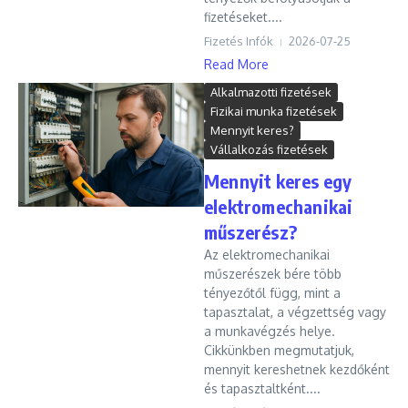
fizetéseket....
Fizetés Infók
2026-07-25
Read More
Alkalmazotti fizetések
Fizikai munka fizetések
Mennyit keres?
Vállalkozás fizetések
Mennyit keres egy
elektromechanikai
műszerész?
Az elektromechanikai
műszerészek bére több
tényezőtől függ, mint a
tapasztalat, a végzettség vagy
a munkavégzés helye.
Cikkünkben megmutatjuk,
mennyit kereshetnek kezdőként
és tapasztaltként....