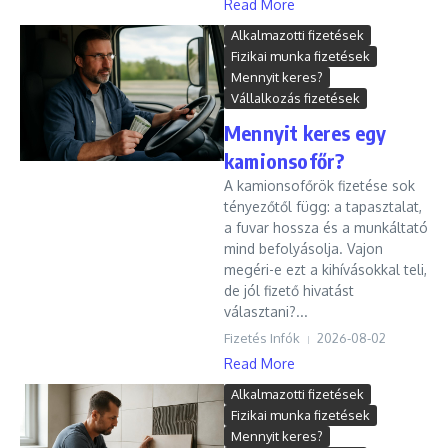
Read More
Alkalmazotti fizetések
Fizikai munka fizetések
Mennyit keres?
Vállalkozás fizetések
Mennyit keres egy
kamionsofőr?
A kamionsofőrök fizetése sok
tényezőtől függ: a tapasztalat,
a fuvar hossza és a munkáltató
mind befolyásolja. Vajon
megéri-e ezt a kihívásokkal teli,
de jól fizető hivatást
választani?...
Fizetés Infók
2026-08-02
Read More
Alkalmazotti fizetések
Fizikai munka fizetések
Mennyit keres?