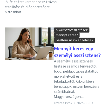
jól felépített karrier hosszú távon
stabilitást és elégedettséget
biztosíthat.
Alkalmazotti fizetések
Mennyit keres?
Szellemi munka fizetések
Mennyit keres egy
személyi asszisztens?
A személyi asszisztensek
fizetése számos tényezőtől
függ, például tapasztalattól,
munkahelytől és a
feladatkörtől. Cikkünkben
bemutatjuk, milyen bérezésre
számíthatnak
Magyarországon....
Fizetés Infók
2026-08-03