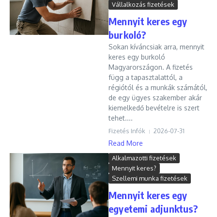
Vállalkozás fizetések
Mennyit keres egy
burkoló?
Sokan kíváncsiak arra, mennyit
keres egy burkoló
Magyarországon. A fizetés
függ a tapasztalattól, a
régiótól és a munkák számától,
de egy ügyes szakember akár
kiemelkedő bevételre is szert
tehet....
Fizetés Infók
2026-07-31
Read More
Alkalmazotti fizetések
Mennyit keres?
Szellemi munka fizetések
Mennyit keres egy
egyetemi adjunktus?