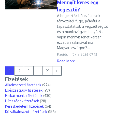
Mennyit keres egy
hegesztő?
A hegesztők bérezése sok
tényezőtől függ, például a
tapasztalattól, a végzettségtől
és a munkavégzés helyétől.
Vajon mennyit lehet keresni
ezzel a szakmával ma
Magyarországon?...
Fizetés Infók
2026-07-15
Read More
1
2
3
...
93
Fizetések
Alkalmazotti fizetések
(974)
Egészségügy fizetések
(97)
Fizikai munka fizetések
(430)
Hírességek fizetések
(28)
Kereskedelem fizetések
(64)
Közalkalmazotti fizetések
(156)