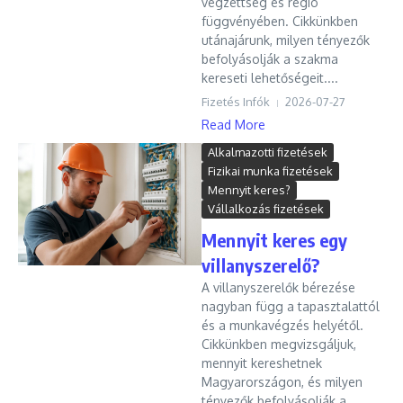
végzettség és régió
függvényében. Cikkünkben
utánajárunk, milyen tényezők
befolyásolják a szakma
kereseti lehetőségeit....
Fizetés Infók
2026-07-27
Read More
Alkalmazotti fizetések
Fizikai munka fizetések
Mennyit keres?
Vállalkozás fizetések
Mennyit keres egy
villanyszerelő?
A villanyszerelők bérezése
nagyban függ a tapasztalattól
és a munkavégzés helyétől.
Cikkünkben megvizsgáljuk,
mennyit kereshetnek
Magyarországon, és milyen
tényezők befolyásolják a