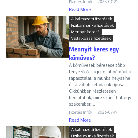
Fizetés Infók
2026-07-21
Read More
Alkalmazotti fizetések
Fizikai munka fizetések
Mennyit keres?
Vállalkozás fizetések
Mennyit keres egy
kőműves?
A kőművesek bérezése több
tényezőtől függ, mint például a
tapasztalat, a munka helyszíne
és a vállalt feladatok típusa.
Cikkünkben részletesen
bemutatjuk, mire számíthat egy
szakember....
Fizetés Infók
2026-07-19
Read More
Alkalmazotti fizetések
Fizikai munka fizetések