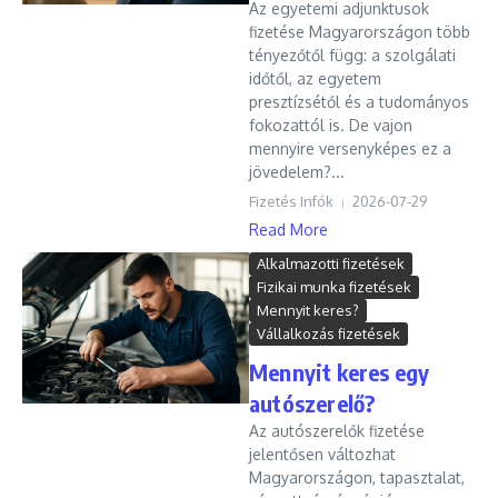
Az egyetemi adjunktusok
fizetése Magyarországon több
tényezőtől függ: a szolgálati
időtől, az egyetem
presztízsétől és a tudományos
fokozattól is. De vajon
mennyire versenyképes ez a
jövedelem?...
Fizetés Infók
2026-07-29
Read More
Alkalmazotti fizetések
Fizikai munka fizetések
Mennyit keres?
Vállalkozás fizetések
Mennyit keres egy
autószerelő?
Az autószerelők fizetése
jelentősen változhat
Magyarországon, tapasztalat,