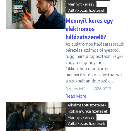
Mennyit keres?
Vállalkozás fizetések
Mennyit keres egy
elektromos
hálózatszerelő?
Az elektromos hálózatszerelők
bérezése számos tényezőtől
függ, mint a tapasztalat, régió
vagy a cégnagyság.
Cikkünkben utánajártunk,
mennyi fizetésre számíthatnak
a szakmában dolgozók....
Fizetés Infók
2026-07-17
Read More
Alkalmazotti fizetések
Fizikai munka fizetések
Mennyit keres?
Vállalkozás fizetések