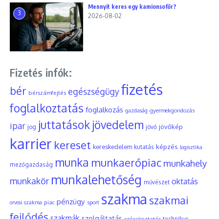
Mennyit keres egy kamionsofőr?
3
2026-08-02
Fizetés infók:
fizetés
bér
egészségügy
bérszámfejtés
foglalkoztatás
foglalkozás
gyermekgondozás
gazdaság
juttatások
jövedelem
ipar
jövőkép
jog
jövő
karrier
kereset
képzés
kereskedelem
kutatás
logisztika
munka
munkaerőpiac
munkahely
mezőgazdaság
munkalehetőség
munkakör
oktatás
művészet
szakma
szakmai
pénzügy
piac
orvosi szakma
sport
fejlődés
szakmák
szolgáltatás
szórakoztatás
technikus