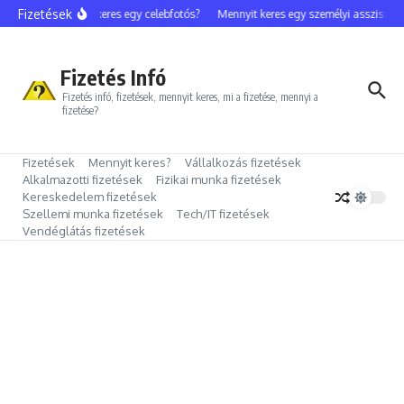
Ugrás a tartalomhoz
Fizetések
Mennyit keres egy celebfotós?
Mennyit keres egy személyi assziszten
Fizetés Infó
Fizetés infó, fizetések, mennyit keres, mi a fizetése, mennyi a
fizetése?
Fizetések
Mennyit keres?
Vállalkozás fizetések
Alkalmazotti fizetések
Fizikai munka fizetések
Kereskedelem fizetések
Szellemi munka fizetések
Tech/IT fizetések
Vendéglátás fizetések