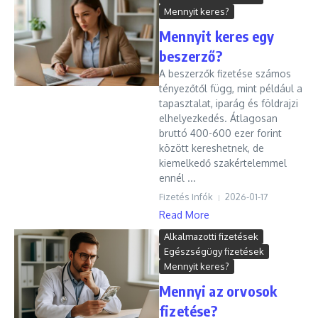
Mennyit keres?
Mennyit keres egy
beszerző?
A beszerzők fizetése számos
tényezőtől függ, mint például a
tapasztalat, iparág és földrajzi
elhelyezkedés. Átlagosan
bruttó 400-600 ezer forint
között kereshetnek, de
kiemelkedő szakértelemmel
ennél ...
Fizetés Infók
2026-01-17
Read More
Alkalmazotti fizetések
Egészségügy fizetések
Mennyit keres?
Mennyi az orvosok
fizetése?