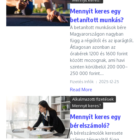
Mennyit keres?
Mennyit keres egy
betanított munkás?
A betanított munkások bére
Magyarországon nagyban
függ a régiótól és az iparágtól.
Átlagosan azonban az
órabérek 1200 és 1600 forint
között mozognak, ami havi
szinten körülbelül 200 000–
250 000 forint...
Fizetés Infók
2025-12-25
Read More
Alkalmazotti fizetések
Mennyit keres?
Mennyit keres egy
bérelszámoló?
A bérelszámolók keresete
számos tényezőtől függ,