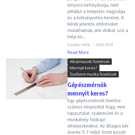
tényező befolyásolja, mint
például a település nagysága
és a költségvetési keretek. A
bérek jelentős eltéréseket
mutathatnak, ami vitákat szül a
helyi kö...
Fizetés Infók
2026-01-11
Read More
Alkalmazotti fizetések
Mennyit keres?
Szellemi munka fizetések
Gépészmérnök
mennyit keres?
Egy gépészmérnök fizetése
számos tényezőtől függ, mint
tapasztalat, szakterület és a
munkahely földrajzi
elhelyezkedése. Az átlagos bér
évente 5-7 millió forint között