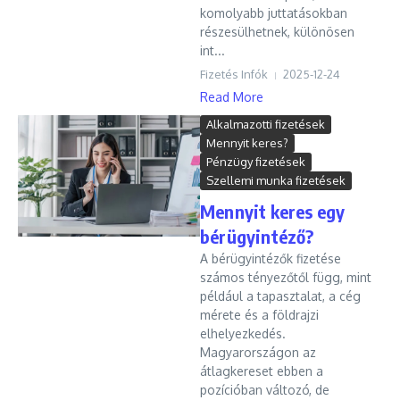
komolyabb juttatásokban
részesülhetnek, különösen
int...
Fizetés Infók
2025-12-24
Read More
Alkalmazotti fizetések
Mennyit keres?
Pénzügy fizetések
Szellemi munka fizetések
Mennyit keres egy
bérügyintéző?
A bérügyintézők fizetése
számos tényezőtől függ, mint
például a tapasztalat, a cég
mérete és a földrajzi
elhelyezkedés.
Magyarországon az
átlagkereset ebben a
pozícióban változó, de