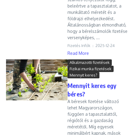
beleértve a tapasztalatot, a
munkáltató méretét és a
földrajzi elhelyezkedést.
Általánosságban elmondható,
hogy a bérelszámolók fizetése
versenyképes, ...
Fizetés Infók
2025-12-24
Read More
Alkalmazotti fizetések
Fizikai munka fizetések
Mennyit keres?
Mennyit keres egy
béres?
A béresek fizetése változó
lehet Magyarországon,
függően a tapasztalattól,
régiótól és a gazdaság
méretétől. Míg egyesek
minimálbért kapnak, mások