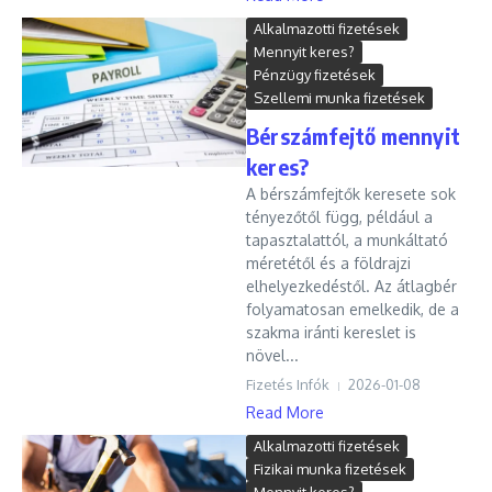
Alkalmazotti fizetések
Mennyit keres?
Pénzügy fizetések
Szellemi munka fizetések
Bérszámfejtő mennyit
keres?
A bérszámfejtők keresete sok
tényezőtől függ, például a
tapasztalattól, a munkáltató
méretétől és a földrajzi
elhelyezkedéstől. Az átlagbér
folyamatosan emelkedik, de a
szakma iránti kereslet is
növel...
Fizetés Infók
2026-01-08
Read More
Alkalmazotti fizetések
Fizikai munka fizetések