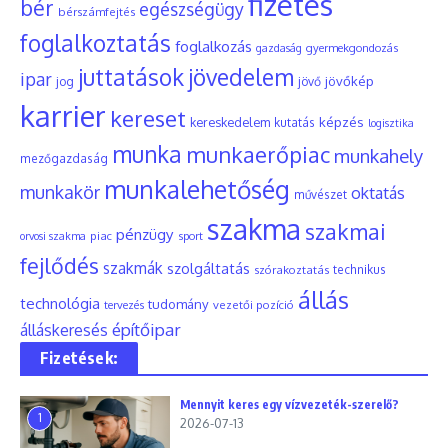
fizetés
bér
egészségügy
bérszámfejtés
foglalkoztatás
foglalkozás
gyermekgondozás
gazdaság
juttatások
jövedelem
ipar
jövőkép
jog
jövő
karrier
kereset
képzés
kereskedelem
kutatás
logisztika
munka
munkaerőpiac
munkahely
mezőgazdaság
munkalehetőség
munkakör
oktatás
művészet
szakma
szakmai
pénzügy
piac
orvosi szakma
sport
fejlődés
szakmák
szolgáltatás
szórakoztatás
technikus
állás
technológia
tudomány
tervezés
vezetői pozíció
építőipar
álláskeresés
Fizetések:
Mennyit keres egy vízvezeték-szerelő?
1
2026-07-13