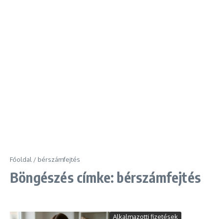
Főoldal
/
bérszámfejtés
Böngészés címke: bérszámfejtés
Alkalmazotti fizetések