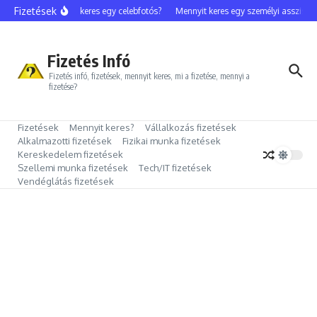
Ugrás a tartalomhoz
Fizetések
Mennyit keres egy celebfotós?
Mennyit keres egy személyi assziszte
Fizetés Infó
Fizetés infó, fizetések, mennyit keres, mi a fizetése, mennyi a
fizetése?
Fizetések
Mennyit keres?
Vállalkozás fizetések
Alkalmazotti fizetések
Fizikai munka fizetések
Kereskedelem fizetések
Szellemi munka fizetések
Tech/IT fizetések
Vendéglátás fizetések