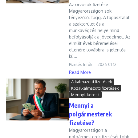
Az orvosok fizetése
Magyarországon sok
tényezőtől függ. A tapasztalat,
a szakterület és a
munkavégzés helye mind
befolyásolják a jövedelmet. Az
elmúlt évek béremelései
ellenére továbbra is jelentős
kü...
Fizetés Infók
2026-01-12
Read More
Alkalmazotti fizetések
Közalkalmazotti fizetések
Mennyit keres?
Mennyi a
polgármesterek
fizetése?
Magyarországon a
polgármesterek fizetését több