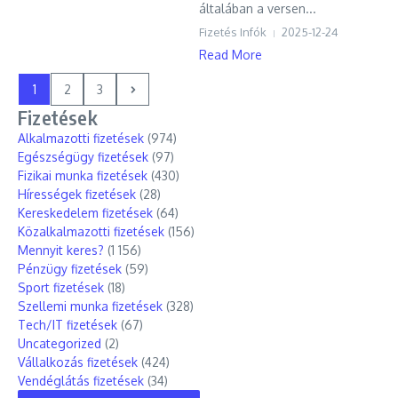
általában a versen...
Fizetés Infók
2025-12-24
Read More
1
2
3
Fizetések
Alkalmazotti fizetések
(974)
Egészségügy fizetések
(97)
Fizikai munka fizetések
(430)
Hírességek fizetések
(28)
Kereskedelem fizetések
(64)
Közalkalmazotti fizetések
(156)
Mennyit keres?
(1 156)
Pénzügy fizetések
(59)
Sport fizetések
(18)
Szellemi munka fizetések
(328)
Tech/IT fizetések
(67)
Uncategorized
(2)
Vállalkozás fizetések
(424)
Vendéglátás fizetések
(34)