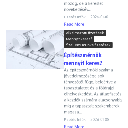
mozog, de a kereslet
növekedésév...
Fizetés Infók
2026-01-10
Read More
Alkalmazotti fizetések
Mennyit keres?
Szellemi munka fizetések
Építészmérnök
mennyit keres?
Az építészmérnöki szakma
jövedelmezősége sok
tényezőtől függ, beleértve a
tapasztalatot és a földrajzi
elhelyezkedést. Az átlagfizetés
a kezdők számára alacsonyabb,
míg a tapasztalt szakemberek
magasa...
Fizetés Infók
2026-01-08
Read More