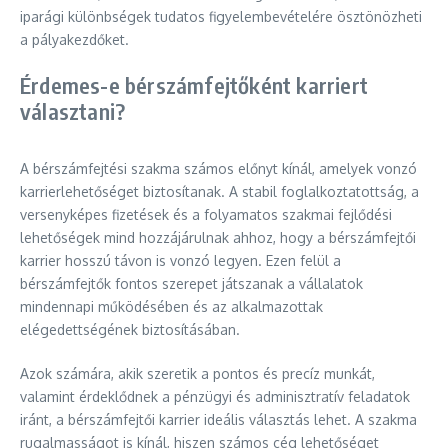
iparági különbségek tudatos figyelembevételére ösztönözheti
a pályakezdőket.
Érdemes-e bérszámfejtőként karriert
választani?
A bérszámfejtési szakma számos előnyt kínál, amelyek vonzó
karrierlehetőséget biztosítanak. A stabil foglalkoztatottság, a
versenyképes fizetések és a folyamatos szakmai fejlődési
lehetőségek mind hozzájárulnak ahhoz, hogy a bérszámfejtői
karrier hosszú távon is vonzó legyen. Ezen felül a
bérszámfejtők fontos szerepet játszanak a vállalatok
mindennapi működésében és az alkalmazottak
elégedettségének biztosításában.
Azok számára, akik szeretik a pontos és precíz munkát,
valamint érdeklődnek a pénzügyi és adminisztratív feladatok
iránt, a bérszámfejtői karrier ideális választás lehet. A szakma
rugalmasságot is kínál, hiszen számos cég lehetőséget