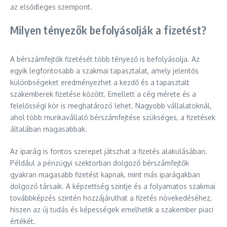
az elsődleges szempont.
Milyen tényezők befolyásolják a fizetést?
A bérszámfejtők fizetését több tényező is befolyásolja. Az
egyik legfontosabb a szakmai tapasztalat, amely jelentős
különbségeket eredményezhet a kezdő és a tapasztalt
szakemberek fizetése között. Emellett a cég mérete és a
felelősségi kör is meghatározó lehet. Nagyobb vállalatoknál,
ahol több munkavállaló bérszámfejtése szükséges, a fizetések
általában magasabbak.
Az iparág is fontos szerepet játszhat a fizetés alakulásában.
Például a pénzügyi szektorban dolgozó bérszámfejtők
gyakran magasabb fizetést kapnak, mint más iparágakban
dolgozó társaik. A képzettség szintje és a folyamatos szakmai
továbbképzés szintén hozzájárulhat a fizetés növekedéséhez,
hiszen az új tudás és képességek emelhetik a szakember piaci
értékét.