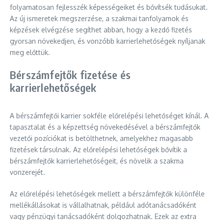
folyamatosan fejlesszék képességeiket és bővítsék tudásukat.
Az új ismeretek megszerzése, a szakmai tanfolyamok és
képzések elvégzése segíthet abban, hogy a kezdő fizetés
gyorsan növekedjen, és vonzóbb karrierlehetőségek nyíljanak
meg előttük.
Bérszámfejtők fizetése és
karrierlehetőségek
A bérszámfejtői karrier sokféle előrelépési lehetőséget kínál. A
tapasztalat és a képzettség növekedésével a bérszámfejtők
vezetői pozíciókat is betölthetnek, amelyekhez magasabb
fizetések társulnak. Az előrelépési lehetőségek bővítik a
bérszámfejtők karrierlehetőségeit, és növelik a szakma
vonzerejét.
Az előrelépési lehetőségek mellett a bérszámfejtők különféle
mellékállásokat is vállalhatnak, például adótanácsadóként
vagy pénzügyi tanácsadóként dolgozhatnak. Ezek az extra