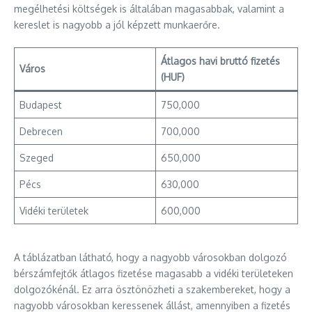
megélhetési költségek is általában magasabbak, valamint a
kereslet is nagyobb a jól képzett munkaerőre.
Átlagos havi bruttó fizetés
Város
(HUF)
Budapest
750,000
Debrecen
700,000
Szeged
650,000
Pécs
630,000
Vidéki területek
600,000
A táblázatban látható, hogy a nagyobb városokban dolgozó
bérszámfejtők átlagos fizetése magasabb a vidéki területeken
dolgozókénál. Ez arra ösztönözheti a szakembereket, hogy a
nagyobb városokban keressenek állást, amennyiben a fizetés