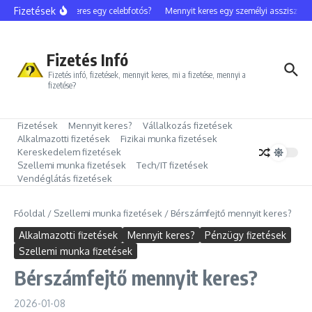
Ugrás a tartalomhoz
Fizetések
Mennyit keres egy celebfotós?
Mennyit keres egy személyi asszisztens?
Fizetés Infó
Fizetés infó, fizetések, mennyit keres, mi a fizetése, mennyi a
fizetése?
Fizetések
Mennyit keres?
Vállalkozás fizetések
Alkalmazotti fizetések
Fizikai munka fizetések
Kereskedelem fizetések
Szellemi munka fizetések
Tech/IT fizetések
Vendéglátás fizetések
Főoldal
/
Szellemi munka fizetések
/
Bérszámfejtő mennyit keres?
Alkalmazotti fizetések
Mennyit keres?
Pénzügy fizetések
Szellemi munka fizetések
Bérszámfejtő mennyit keres?
2026-01-08