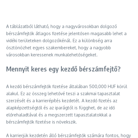
A táblázatból látható, hogy a nagyvárosokban dolgozó
bérszámfejtők átlagos fizetése jelentősen magasabb lehet a
vidéki területeken dolgozókénál. Ez a különbség arra
ösztönözhet egyes szakembereket, hogy a nagyobb
városokban keressenek munkalehetőségeket.
Mennyit keres egy kezdő bérszámfejtő?
A kezdő bérszámfejtők fizetése általában 500,000 HUF körül
alakul. Ez az összeg lehetővé teszi a szakmai tapasztalat
szerzését és a karrierépítés kezdetét. A kezdő fizetés az
alapképzettségtől és az iparágtól is függhet, de az idő
előrehaladtával és a megszerzett tapasztalatokkal a
bérszámfejtők fizetése is növekszik.
A karrierjük kezdetén álló bérszámfejtők számára fontos, hogy