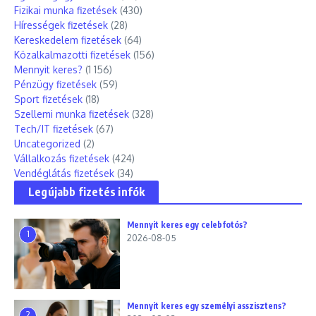
Fizikai munka fizetések
(430)
Hírességek fizetések
(28)
Kereskedelem fizetések
(64)
Közalkalmazotti fizetések
(156)
Mennyit keres?
(1 156)
Pénzügy fizetések
(59)
Sport fizetések
(18)
Szellemi munka fizetések
(328)
Tech/IT fizetések
(67)
Uncategorized
(2)
Vállalkozás fizetések
(424)
Vendéglátás fizetések
(34)
Legújabb fizetés infók
Mennyit keres egy celebfotós?
1
2026-08-05
Mennyit keres egy személyi asszisztens?
2