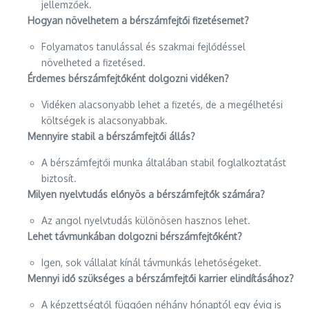
jellemzőek.
Hogyan növelhetem a bérszámfejtői fizetésemet?
Folyamatos tanulással és szakmai fejlődéssel
növelheted a fizetésed.
Érdemes bérszámfejtőként dolgozni vidéken?
Vidéken alacsonyabb lehet a fizetés, de a megélhetési
költségek is alacsonyabbak.
Mennyire stabil a bérszámfejtői állás?
A bérszámfejtői munka általában stabil foglalkoztatást
biztosít.
Milyen nyelvtudás előnyös a bérszámfejtők számára?
Az angol nyelvtudás különösen hasznos lehet.
Lehet távmunkában dolgozni bérszámfejtőként?
Igen, sok vállalat kínál távmunkás lehetőségeket.
Mennyi idő szükséges a bérszámfejtői karrier elindításához?
A képzettségtől függően néhány hónaptól egy évig is