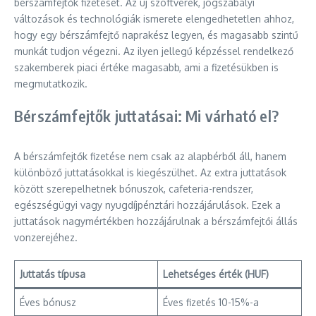
bérszámfejtők fizetését. Az új szoftverek, jogszabályi
változások és technológiák ismerete elengedhetetlen ahhoz,
hogy egy bérszámfejtő naprakész legyen, és magasabb szintű
munkát tudjon végezni. Az ilyen jellegű képzéssel rendelkező
szakemberek piaci értéke magasabb, ami a fizetésükben is
megmutatkozik.
Bérszámfejtők juttatásai: Mi várható el?
A bérszámfejtők fizetése nem csak az alapbérből áll, hanem
különböző juttatásokkal is kiegészülhet. Az extra juttatások
között szerepelhetnek bónuszok, cafeteria-rendszer,
egészségügyi vagy nyugdíjpénztári hozzájárulások. Ezek a
juttatások nagymértékben hozzájárulnak a bérszámfejtői állás
vonzerejéhez.
Juttatás típusa
Lehetséges érték (HUF)
Éves bónusz
Éves fizetés 10-15%-a