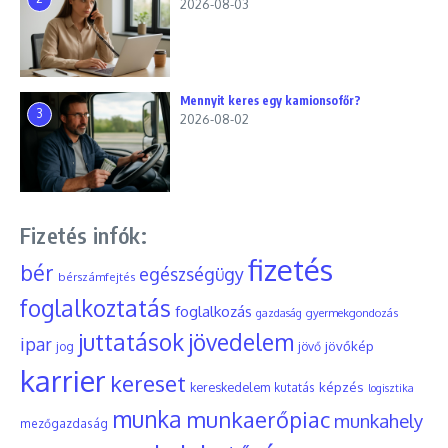
2026-08-03
Mennyit keres egy kamionsofőr?
3
2026-08-02
Fizetés infók:
fizetés
bér
egészségügy
bérszámfejtés
foglalkoztatás
foglalkozás
gyermekgondozás
gazdaság
juttatások
jövedelem
ipar
jövőkép
jog
jövő
karrier
kereset
képzés
kereskedelem
kutatás
logisztika
munka
munkaerőpiac
munkahely
mezőgazdaság