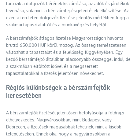
tartozik a dolgozók bérének kiszámítása, az adók és járulékok
levonása, valamint a bérszámfejtési jelentések elkészítése. Az
ezen a területen dolgozók fizetése jelentős mértékben függ a
szakmai tapasztalattól és a munkavégzés helyétől.
A bérszámfejtők átlagos fizetése Magyarországon havonta
bruttó 650,000 HUF körül mozog. Az összeg természetesen
változhat a tapasztalat és a felelősség függvényében. Egy
kezdő bérszámfejtő általában alacsonyabb összeggel indul, de
a szakmában eltöltött idővel és a megszerzett
tapasztalatokkal a fizetés jelentősen növekedhet.
Régiós különbségek a bérszámfejtők
keresetében
A bérszámfejtők fizetését jelentősen befolyásolja a földrajzi
elhelyezkedés. Nagyvárosokban, mint Budapest vagy
Debrecen, a fizetések magasabbak lehetnek, mint a kisebb
településeken. Ennek oka, hogy a nagyvárosokban a