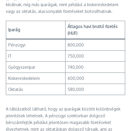
kínálnak, míg más iparágak, mint például a kiskereskedelem
vagy az oktatás, alacsonyabb fizetéseket biztosíthatnak.
Átlagos havi bruttó fizetés
Iparág
(HUF)
Pénzügyi
800,000
IT
750,000
Gyógyszeripar
740,000
Kiskereskedelem
600,000
Oktatás
580,000
A táblázatból látható, hogy az iparágak közötti különbségek
jelentősek lehetnek. A pénzügyi szektorban dolgozó
bérszámfejtők például jelentősen magasabb fizetéseket
élvezhetnek, mint az oktatásban dolgozó társaik, ami az