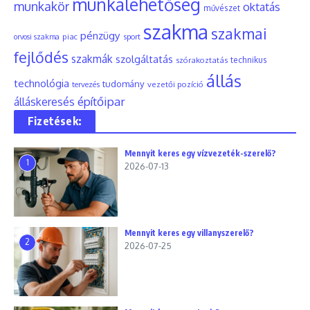
munkalehetőség
munkakör
oktatás
művészet
szakma
szakmai
pénzügy
piac
orvosi szakma
sport
fejlődés
szakmák
szolgáltatás
szórakoztatás
technikus
állás
technológia
tudomány
tervezés
vezetői pozíció
építőipar
álláskeresés
Fizetések:
Mennyit keres egy vízvezeték-szerelő?
1
2026-07-13
Mennyit keres egy villanyszerelő?
2
2026-07-25