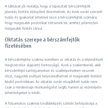
A táblázat jól mutatja, hogy a tapasztalt bérszámfejtők
jelentős fizetési előnyöket élvezhetnek. Az évek során szerzett
tudás és gyakorlat lehetővé teszi a bérszámfejtők számára,
hogy magasabb pozíciókat töltsenek be, amihez jellemzően
magasabb fizetés társul.
Oktatás szerepe a bérszámfejtők
fizetésében
A bérszámfejtési szakma esetében az oktatás és a képesítések
megszerzése alapvető fontosságú. Azok a szakemberek, akik
bérszámfejtő tanfolyamokon és szakképzéseken vesznek
részt, nagyobb eséllyel helyezkedhetnek el magasabb fizetést
kínáló pozíciókban. Az oktatás során elsajátított tudás nem
csak a mindennapi munkavégzést segíti, hanem az előrelépési
lehetőségeket is bővíti.
A folyamatos szakmai továbbképzés szintén befolyásolja a