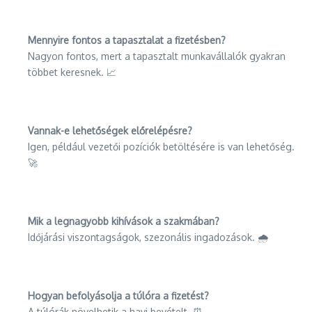
Mennyire fontos a tapasztalat a fizetésben?
Nagyon fontos, mert a tapasztalt munkavállalók gyakran
többet keresnek. 📈
Vannak-e lehetőségek előrelépésre?
Igen, például vezetői pozíciók betöltésére is van lehetőség.
🚀
Mik a legnagyobb kihívások a szakmában?
Időjárási viszontagságok, szezonális ingadozások. 🌧️
Hogyan befolyásolja a túlóra a fizetést?
A túlórák növelhetik a havi bevételt. ⏰