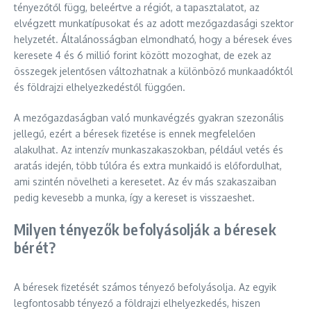
tényezőtől függ, beleértve a régiót, a tapasztalatot, az
elvégzett munkatípusokat és az adott mezőgazdasági szektor
helyzetét. Általánosságban elmondható, hogy a béresek éves
keresete 4 és 6 millió forint között mozoghat, de ezek az
összegek jelentősen változhatnak a különböző munkaadóktól
és földrajzi elhelyezkedéstől függően.
A mezőgazdaságban való munkavégzés gyakran szezonális
jellegű, ezért a béresek fizetése is ennek megfelelően
alakulhat. Az intenzív munkaszakaszokban, például vetés és
aratás idején, több túlóra és extra munkaidő is előfordulhat,
ami szintén növelheti a keresetet. Az év más szakaszaiban
pedig kevesebb a munka, így a kereset is visszaeshet.
Milyen tényezők befolyásolják a béresek
bérét?
A béresek fizetését számos tényező befolyásolja. Az egyik
legfontosabb tényező a földrajzi elhelyezkedés, hiszen