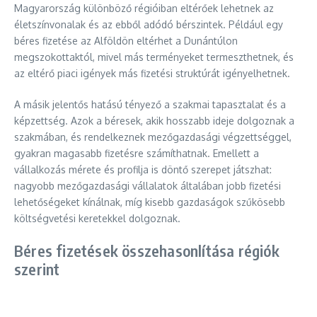
Magyarország különböző régióiban eltérőek lehetnek az
életszínvonalak és az ebből adódó bérszintek. Például egy
béres fizetése az Alföldön eltérhet a Dunántúlon
megszokottaktól, mivel más terményeket termeszthetnek, és
az eltérő piaci igények más fizetési struktúrát igényelhetnek.
A másik jelentős hatású tényező a szakmai tapasztalat és a
képzettség. Azok a béresek, akik hosszabb ideje dolgoznak a
szakmában, és rendelkeznek mezőgazdasági végzettséggel,
gyakran magasabb fizetésre számíthatnak. Emellett a
vállalkozás mérete és profilja is döntő szerepet játszhat:
nagyobb mezőgazdasági vállalatok általában jobb fizetési
lehetőségeket kínálnak, míg kisebb gazdaságok szűkösebb
költségvetési keretekkel dolgoznak.
Béres fizetések összehasonlítása régiók
szerint