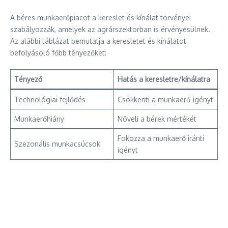
A béres munkaerőpiacot a kereslet és kínálat törvényei
szabályozzák, amelyek az agrárszektorban is érvényesülnek.
Az alábbi táblázat bemutatja a keresletet és kínálatot
befolyásoló főbb tényezőket:
Tényező
Hatás a keresletre/kínálatra
Technológiai fejlődés
Csökkenti a munkaerő-igényt
Munkaerőhiány
Növeli a bérek mértékét
Fokozza a munkaerő iránti
Szezonális munkacsúcsok
igényt