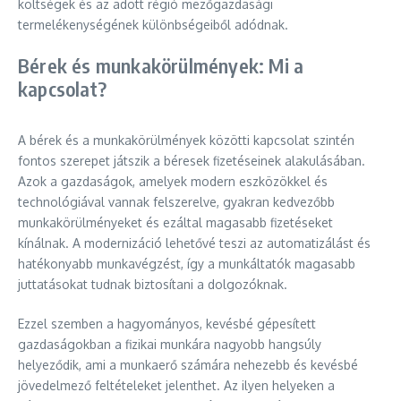
költségek és az adott régió mezőgazdasági
termelékenységének különbségeiből adódnak.
Bérek és munkakörülmények: Mi a
kapcsolat?
A bérek és a munkakörülmények közötti kapcsolat szintén
fontos szerepet játszik a béresek fizetéseinek alakulásában.
Azok a gazdaságok, amelyek modern eszközökkel és
technológiával vannak felszerelve, gyakran kedvezőbb
munkakörülményeket és ezáltal magasabb fizetéseket
kínálnak. A modernizáció lehetővé teszi az automatizálást és
hatékonyabb munkavégzést, így a munkáltatók magasabb
juttatásokat tudnak biztosítani a dolgozóknak.
Ezzel szemben a hagyományos, kevésbé gépesített
gazdaságokban a fizikai munkára nagyobb hangsúly
helyeződik, ami a munkaerő számára nehezebb és kevésbé
jövedelmező feltételeket jelenthet. Az ilyen helyeken a