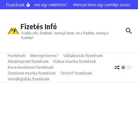
Ugrás a tartalomhoz
Fizetések
Mennyit keres egy celebfotós?
Mennyit keres egy személyi asszisztens?
Fizetés Infó
Fizetés infó, fizetések, mennyit keres, mi a fizetése, mennyi a
fizetése?
Fizetések
Mennyit keres?
Vállalkozás fizetések
Alkalmazotti fizetések
Fizikai munka fizetések
Kereskedelem fizetések
Szellemi munka fizetések
Tech/IT fizetések
Vendéglátás fizetések