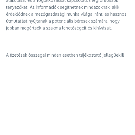
alakulását és a foglalkozással kapcsolatos legfontosabb
tényezőket. Az információk segíthetnek mindazoknak, akik
érdeklődnek a mezőgazdasági munka világa iránt, és hasznos
útmutatást nyújtanak a potenciális béresek számára, hogy
jobban megértsék a szakma lehetőségeit és kihívásait.
A fizetések összegei minden esetben tájékoztató jellegüek!!!