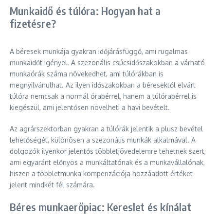
Munkaidő és túlóra: Hogyan hat a
fizetésre?
A béresek munkája gyakran időjárásfüggő, ami rugalmas
munkaidőt igényel. A szezonális csúcsidőszakokban a várható
munkaórák száma növekedhet, ami túlórákban is
megnyilvánulhat. Az ilyen időszakokban a béresektől elvárt
túlóra nemcsak a normál órabérrel, hanem a túlórabérrel is
kiegészül, ami jelentősen növelheti a havi bevételt.
Az agrárszektorban gyakran a túlórák jelentik a plusz bevétel
lehetőségét, különösen a szezonális munkák alkalmával. A
dolgozók ilyenkor jelentős többletjövedelemre tehetnek szert,
ami egyaránt előnyös a munkáltatónak és a munkavállalónak,
hiszen a többletmunka kompenzációja hozzáadott értéket
jelent mindkét fél számára.
Béres munkaerőpiac: Kereslet és kínálat