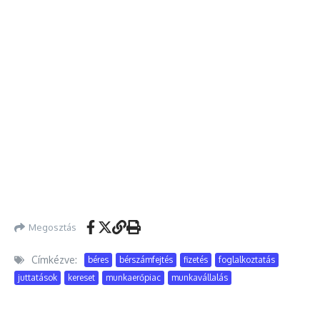
Megosztás
Címkézve:
béres
bérszámfejtés
fizetés
foglalkoztatás
juttatások
kereset
munkaerőpiac
munkavállalás