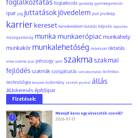
foglalkoztatás
foglalkozás
gyermekgondozás
gazdaság
juttatások
jövedelem
ipar
jövőkép
jog
jövő
karrier
kereset
képzés
kereskedelem
kutatás
logisztika
munka
munkaerőpiac
munkahely
mezőgazdaság
munkalehetőség
munkakör
oktatás
művészet
szakma
szakmai
pénzügy
piac
orvosi szakma
sport
fejlődés
szakmák
szolgáltatás
szórakoztatás
technikus
állás
technológia
tudomány
tervezés
vezetői pozíció
építőipar
álláskeresés
Fizetések:
Mennyit keres egy vízvezeték-szerelő?
1
2026-07-13