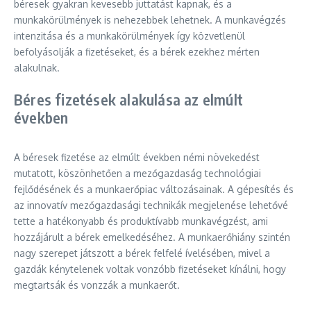
béresek gyakran kevesebb juttatást kapnak, és a
munkakörülmények is nehezebbek lehetnek. A munkavégzés
intenzitása és a munkakörülmények így közvetlenül
befolyásolják a fizetéseket, és a bérek ezekhez mérten
alakulnak.
Béres fizetések alakulása az elmúlt
években
A béresek fizetése az elmúlt években némi növekedést
mutatott, köszönhetően a mezőgazdaság technológiai
fejlődésének és a munkaerőpiac változásainak. A gépesítés és
az innovatív mezőgazdasági technikák megjelenése lehetővé
tette a hatékonyabb és produktívabb munkavégzést, ami
hozzájárult a bérek emelkedéséhez. A munkaerőhiány szintén
nagy szerepet játszott a bérek felfelé ívelésében, mivel a
gazdák kénytelenek voltak vonzóbb fizetéseket kínálni, hogy
megtartsák és vonzzák a munkaerőt.