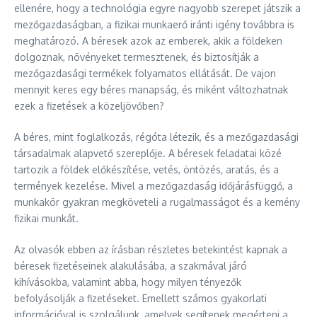
ellenére, hogy a technológia egyre nagyobb szerepet játszik a
mezőgazdaságban, a fizikai munkaerő iránti igény továbbra is
meghatározó. A béresek azok az emberek, akik a földeken
dolgoznak, növényeket termesztenek, és biztosítják a
mezőgazdasági termékek folyamatos ellátását. De vajon
mennyit keres egy béres manapság, és miként változhatnak
ezek a fizetések a közeljövőben?
A béres, mint foglalkozás, régóta létezik, és a mezőgazdasági
társadalmak alapvető szereplője. A béresek feladatai közé
tartozik a földek előkészítése, vetés, öntözés, aratás, és a
termények kezelése. Mivel a mezőgazdaság időjárásfüggő, a
munkakör gyakran megköveteli a rugalmasságot és a kemény
fizikai munkát.
Az olvasók ebben az írásban részletes betekintést kapnak a
béresek fizetéseinek alakulásába, a szakmával járó
kihívásokba, valamint abba, hogy milyen tényezők
befolyásolják a fizetéseket. Emellett számos gyakorlati
információval is szolgálunk, amelyek segítenek megérteni a