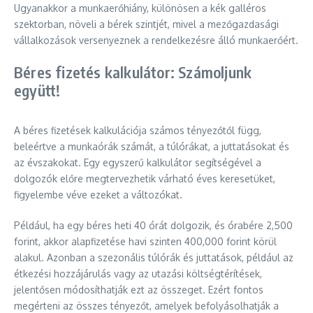
Ugyanakkor a munkaerőhiány, különösen a kék galléros
szektorban, növeli a bérek szintjét, mivel a mezőgazdasági
vállalkozások versenyeznek a rendelkezésre álló munkaerőért.
Béres fizetés kalkulátor: Számoljunk
együtt!
A béres fizetések kalkulációja számos tényezőtől függ,
beleértve a munkaórák számát, a túlórákat, a juttatásokat és
az évszakokat. Egy egyszerű kalkulátor segítségével a
dolgozók előre megtervezhetik várható éves keresetüket,
figyelembe véve ezeket a változókat.
Például, ha egy béres heti 40 órát dolgozik, és órabére 2,500
forint, akkor alapfizetése havi szinten 400,000 forint körül
alakul. Azonban a szezonális túlórák és juttatások, például az
étkezési hozzájárulás vagy az utazási költségtérítések,
jelentősen módosíthatják ezt az összeget. Ezért fontos
megérteni az összes tényezőt, amelyek befolyásolhatják a