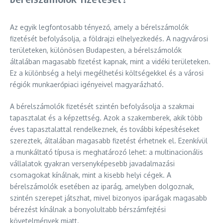
Az egyik legfontosabb tényező, amely a bérelszámolók
fizetését befolyásolja, a földrajzi elhelyezkedés. A nagyvárosi
területeken, különösen Budapesten, a bérelszámolók
általában magasabb fizetést kapnak, mint a vidéki területeken.
Ez a különbség a helyi megélhetési költségekkel és a városi
régiók munkaerőpiaci igényeivel magyarázható.
A bérelszámolók fizetését szintén befolyásolja a szakmai
tapasztalat és a képzettség. Azok a szakemberek, akik több
éves tapasztalattal rendelkeznek, és további képesítéseket
szereztek, általában magasabb fizetést érhetnek el. Ezenkívül
a munkáltató típusa is meghatározó lehet: a multinacionális
vállalatok gyakran versenyképesebb javadalmazási
csomagokat kínálnak, mint a kisebb helyi cégek. A
bérelszámolók esetében az iparág, amelyben dolgoznak,
szintén szerepet játszhat, mivel bizonyos iparágak magasabb
bérezést kínálnak a bonyolultabb bérszámfejtési
követelmények miatt.