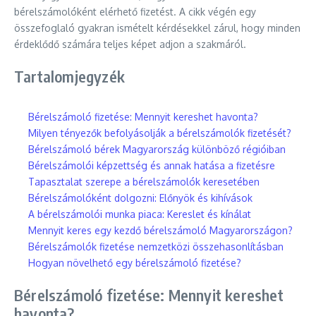
bérelszámolóként elérhető fizetést. A cikk végén egy
összefoglaló gyakran ismételt kérdésekkel zárul, hogy minden
érdeklődő számára teljes képet adjon a szakmáról.
Tartalomjegyzék
Bérelszámoló fizetése: Mennyit kereshet havonta?
Milyen tényezők befolyásolják a bérelszámolók fizetését?
Bérelszámoló bérek Magyarország különböző régióiban
Bérelszámolói képzettség és annak hatása a fizetésre
Tapasztalat szerepe a bérelszámolók keresetében
Bérelszámolóként dolgozni: Előnyök és kihívások
A bérelszámolói munka piaca: Kereslet és kínálat
Mennyit keres egy kezdő bérelszámoló Magyarországon?
Bérelszámolók fizetése nemzetközi összehasonlításban
Hogyan növelhető egy bérelszámoló fizetése?
Bérelszámoló fizetése: Mennyit kereshet
havonta?