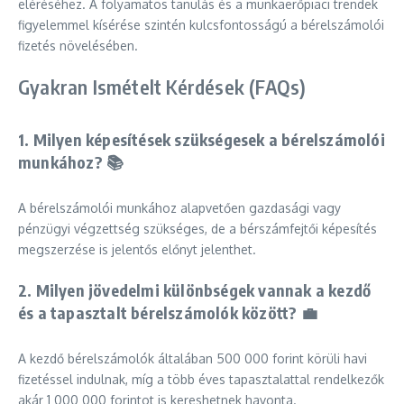
eléréséhez. A folyamatos tanulás és a munkaerőpiaci trendek
figyelemmel kísérése szintén kulcsfontosságú a bérelszámolói
fizetés növelésében.
Gyakran Ismételt Kérdések (FAQs)
1. Milyen képesítések szükségesek a bérelszámolói
munkához? 📚
A bérelszámolói munkához alapvetően gazdasági vagy
pénzügyi végzettség szükséges, de a bérszámfejtői képesítés
megszerzése is jelentős előnyt jelenthet.
2. Milyen jövedelmi különbségek vannak a kezdő
és a tapasztalt bérelszámolók között? 💼
A kezdő bérelszámolók általában 500 000 forint körüli havi
fizetéssel indulnak, míg a több éves tapasztalattal rendelkezők
akár 1 000 000 forintot is kereshetnek havonta.