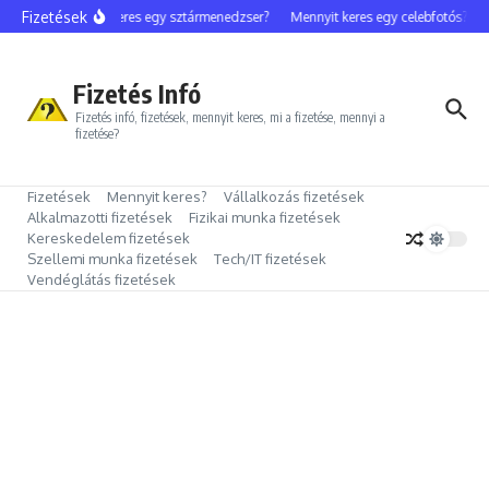
Ugrás a tartalomhoz
Fizetések
Mennyit keres egy sztármenedzser?
Mennyit keres egy celebfotós?
M
Fizetés Infó
Fizetés infó, fizetések, mennyit keres, mi a fizetése, mennyi a
fizetése?
Fizetések
Mennyit keres?
Vállalkozás fizetések
Alkalmazotti fizetések
Fizikai munka fizetések
Kereskedelem fizetések
Szellemi munka fizetések
Tech/IT fizetések
Vendéglátás fizetések