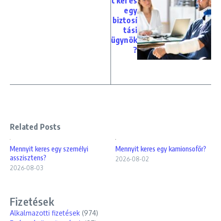
t keres
egy
biztosí
tási
ügynök
?
Related Posts
Mennyit keres egy személyi
Mennyit keres egy kamionsofőr?
asszisztens?
2026-08-02
2026-08-03
Fizetések
Alkalmazotti fizetések
(974)