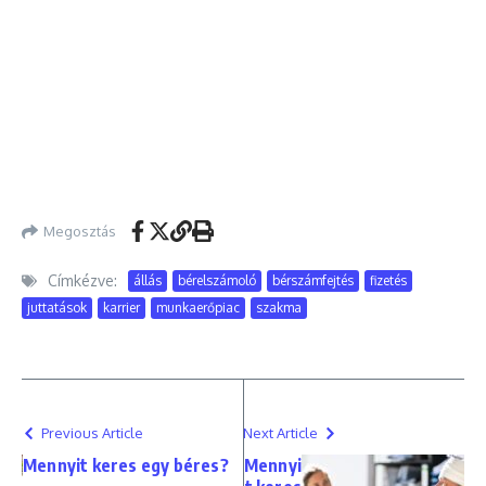
Megosztás
Címkézve:
állás
bérelszámoló
bérszámfejtés
fizetés
juttatások
karrier
munkaerőpiac
szakma
Previous Article
Next Article
Mennyit keres egy béres?
Mennyi