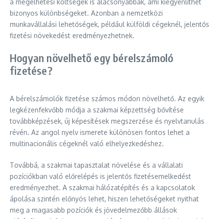
a megélhetési költségek is alacsonyabbak, ami kiegyenlíthet
bizonyos különbségeket. Azonban a nemzetközi
munkavállalási lehetőségek, például külföldi cégeknél, jelentős
fizetési növekedést eredményezhetnek.
Hogyan növelhető egy bérelszámoló
fizetése?
A bérelszámolók fizetése számos módon növelhető. Az egyik
legkézenfekvőbb módja a szakmai képzettség bővítése
továbbképzések, új képesítések megszerzése és nyelvtanulás
révén. Az angol nyelv ismerete különösen fontos lehet a
multinacionális cégeknél való elhelyezkedéshez.
Továbbá, a szakmai tapasztalat növelése és a vállalati
pozíciókban való előrelépés is jelentős fizetésemelkedést
eredményezhet. A szakmai hálózatépítés és a kapcsolatok
ápolása szintén előnyös lehet, hiszen lehetőségeket nyithat
meg a magasabb pozíciók és jövedelmezőbb állások