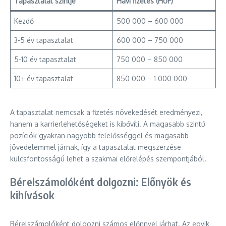
Tapasztalat szintje
Havi fizetés (HUF)
Kezdő
500 000 – 600 000
3-5 év tapasztalat
600 000 – 750 000
5-10 év tapasztalat
750 000 – 850 000
10+ év tapasztalat
850 000 – 1 000 000
A tapasztalat nemcsak a fizetés növekedését eredményezi,
hanem a karrierlehetőségeket is kibővíti. A magasabb szintű
pozíciók gyakran nagyobb felelősséggel és magasabb
jövedelemmel járnak, így a tapasztalat megszerzése
kulcsfontosságú lehet a szakmai előrelépés szempontjából.
Bérelszámolóként dolgozni: Előnyök és
kihívások
Bérelszámolóként dolgozni számos előnnyel járhat. Az egyik