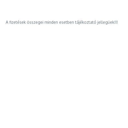
A fizetések összegei minden esetben tájékoztató jellegüek!!!