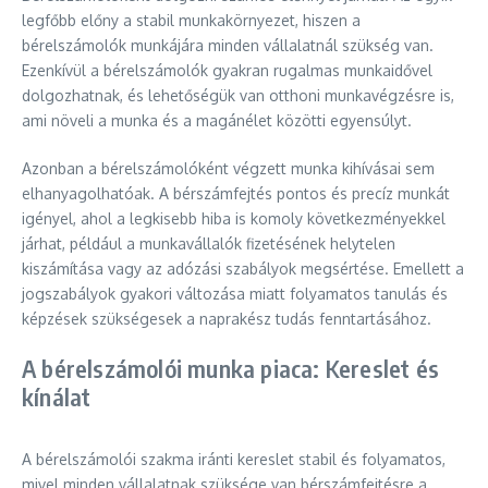
legfőbb előny a stabil munkakörnyezet, hiszen a
bérelszámolók munkájára minden vállalatnál szükség van.
Ezenkívül a bérelszámolók gyakran rugalmas munkaidővel
dolgozhatnak, és lehetőségük van otthoni munkavégzésre is,
ami növeli a munka és a magánélet közötti egyensúlyt.
Azonban a bérelszámolóként végzett munka kihívásai sem
elhanyagolhatóak. A bérszámfejtés pontos és precíz munkát
igényel, ahol a legkisebb hiba is komoly következményekkel
járhat, például a munkavállalók fizetésének helytelen
kiszámítása vagy az adózási szabályok megsértése. Emellett a
jogszabályok gyakori változása miatt folyamatos tanulás és
képzések szükségesek a naprakész tudás fenntartásához.
A bérelszámolói munka piaca: Kereslet és
kínálat
A bérelszámolói szakma iránti kereslet stabil és folyamatos,
mivel minden vállalatnak szüksége van bérszámfejtésre a