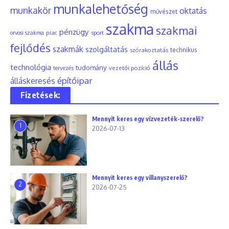
munkalehetőség
munkakör
oktatás
művészet
szakma
szakmai
pénzügy
piac
orvosi szakma
sport
fejlődés
szakmák
szolgáltatás
szórakoztatás
technikus
állás
technológia
tudomány
tervezés
vezetői pozíció
építőipar
álláskeresés
Fizetések:
Mennyit keres egy vízvezeték-szerelő?
1
2026-07-13
Mennyit keres egy villanyszerelő?
2
2026-07-25