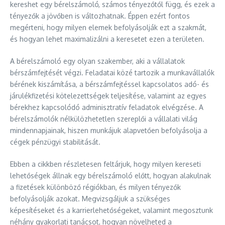
kereshet egy bérelszámoló, számos tényezőtől függ, és ezek a
tényezők a jövőben is változhatnak. Éppen ezért fontos
megérteni, hogy milyen elemek befolyásolják ezt a szakmát,
és hogyan lehet maximalizálni a keresetet ezen a területen.
A bérelszámoló egy olyan szakember, aki a vállalatok
bérszámfejtését végzi. Feladatai közé tartozik a munkavállalók
bérének kiszámítása, a bérszámfejtéssel kapcsolatos adó- és
járulékfizetési kötelezettségek teljesítése, valamint az egyes
bérekhez kapcsolódó adminisztratív feladatok elvégzése. A
bérelszámolók nélkülözhetetlen szereplői a vállalati világ
mindennapjainak, hiszen munkájuk alapvetően befolyásolja a
cégek pénzügyi stabilitását.
Ebben a cikkben részletesen feltárjuk, hogy milyen kereseti
lehetőségek állnak egy bérelszámoló előtt, hogyan alakulnak
a fizetések különböző régiókban, és milyen tényezők
befolyásolják azokat. Megvizsgáljuk a szükséges
képesítéseket és a karrierlehetőségeket, valamint megosztunk
néhány gyakorlati tanácsot, hogyan növelheted a