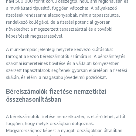
havi 500 000 forint körüli összegtől indul, ami regionálisan és
a munkáltató típusától függően változhat. A pályakezdő
fizetések rendszerint alacsonyabbak, mint a tapasztalattal
rendelkező kollégáké, de a fizetési potenciál gyorsan
növekedhet a megszerzett tapasztalattal és a további
képesítések megszerzésével.
A munkaerőpiac jelenlegi helyzete kedvező kilátásokat
tartogat a kezdő bérelszámolók számára is. A bérszámfejtés
szakmai ismereteinek bővítése és a vállalati környezetben
szerzett tapasztalatok segítenek gyorsan előrelépni a fizetési
skálán, és elérni a magasabb jövedelmű pozíciókat.
Bérelszámolók fizetése nemzetközi
összehasonlításban
A bérelszámolók fizetése nemzetközileg is eltérő lehet, attól
függően, hogy melyik országban dolgoznak.
Magyarországhoz képest a nyugati országokban általában