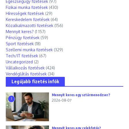
Egészségügy fizetések
(97)
Fizikai munka fizetések
(430)
Hírességek fizetések
(29)
Kereskedelem fizetések
(64)
Közalkalmazotti fizetések
(156)
Mennyit keres?
(1 157)
Pénzügy fizetések
(59)
Sport fizetések
(18)
Szellemi munka fizetések
(329)
Tech/IT fizetések
(67)
Uncategorized
(2)
Vállalkozás fizetések
(424)
Vendéglátás fizetések
(34)
Legújabb fizetés infók
Mennyit keres egy sztármenedzser?
1
2026-08-07
Mennyit keres egy celebfotós?