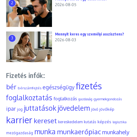
2
2026-08-05
Mennyit keres egy személyi asszisztens?
3
2026-08-03
Fizetés infók:
fizetés
bér
egészségügy
bérszámfejtés
foglalkoztatás
foglalkozás
gyermekgondozás
gazdaság
juttatások
jövedelem
ipar
jövőkép
jog
jövő
karrier
kereset
képzés
kereskedelem
kutatás
logisztika
munka
munkaerőpiac
munkahely
mezőgazdaság