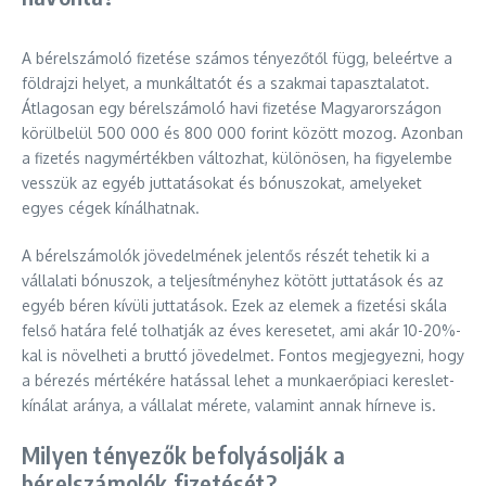
A bérelszámoló fizetése számos tényezőtől függ, beleértve a
földrajzi helyet, a munkáltatót és a szakmai tapasztalatot.
Átlagosan egy bérelszámoló havi fizetése Magyarországon
körülbelül 500 000 és 800 000 forint között mozog. Azonban
a fizetés nagymértékben változhat, különösen, ha figyelembe
vesszük az egyéb juttatásokat és bónuszokat, amelyeket
egyes cégek kínálhatnak.
A bérelszámolók jövedelmének jelentős részét tehetik ki a
vállalati bónuszok, a teljesítményhez kötött juttatások és az
egyéb béren kívüli juttatások. Ezek az elemek a fizetési skála
felső határa felé tolhatják az éves keresetet, ami akár 10-20%-
kal is növelheti a bruttó jövedelmet. Fontos megjegyezni, hogy
a bérezés mértékére hatással lehet a munkaerőpiaci kereslet-
kínálat aránya, a vállalat mérete, valamint annak hírneve is.
Milyen tényezők befolyásolják a
bérelszámolók fizetését?