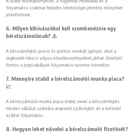
A stabil munkakörnyezet, a rugalmas munkaidő és a
folyamatos szakmai fejlődés lehetőségei jelentős előnyöket
jelenthetnek.
6. Milyen kihívásokkal kell szembenéznie egy
bérelszámolónak? ⚠️
A bérszámfejtés precíz és pontos munkát igényel, ahol a
legkisebb hiba is súlyos következményekkel járhat. Emellett
fontos a jogszabályok folyamatos nyomon követése.
7. Mennyire stabil a bérelszámolói munka piaca?
📈
A bérelszámolói munka piaca stabil, mivel a bérszámfejtés
minden vállalat számára alapvető szükséglet, és a kereslet
ezáltal folyamatos.
8. Hogyan lehet növelni a bérelszámoló fizetését?