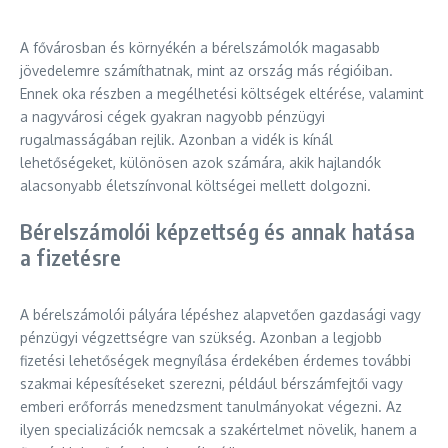
A fővárosban és környékén a bérelszámolók magasabb
jövedelemre számíthatnak, mint az ország más régióiban.
Ennek oka részben a megélhetési költségek eltérése, valamint
a nagyvárosi cégek gyakran nagyobb pénzügyi
rugalmasságában rejlik. Azonban a vidék is kínál
lehetőségeket, különösen azok számára, akik hajlandók
alacsonyabb életszínvonal költségei mellett dolgozni.
Bérelszámolói képzettség és annak hatása
a fizetésre
A bérelszámolói pályára lépéshez alapvetően gazdasági vagy
pénzügyi végzettségre van szükség. Azonban a legjobb
fizetési lehetőségek megnyílása érdekében érdemes további
szakmai képesítéseket szerezni, például bérszámfejtői vagy
emberi erőforrás menedzsment tanulmányokat végezni. Az
ilyen specializációk nemcsak a szakértelmet növelik, hanem a