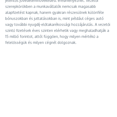
jelentős jövedelemnövekedést eredményezhet. Vezetői
szerepkörökben a munkavállalók nemcsak magasabb
alapfizetést kapnak, hanem gyakran részesülnek különféle
bónuszokban és juttatásokban is, mint például céges autó
vagy további nyugdíj-előtakarékossági hozzájárulás. A vezetői
szintű fizetések éves szinten elérhetik vagy meghaladhatják a
15 millió forintot, attól függően, hogy milyen mértékű a
felelősségük és milyen cégnél dolgoznak.