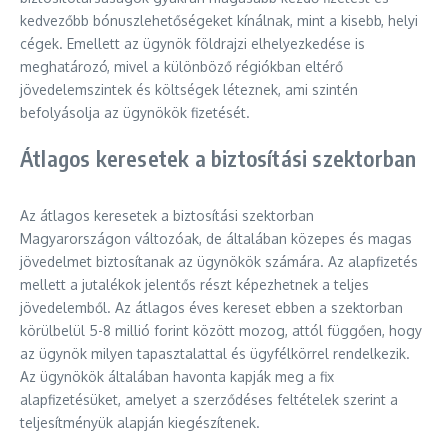
kedvezőbb bónuszlehetőségeket kínálnak, mint a kisebb, helyi
cégek. Emellett az ügynök földrajzi elhelyezkedése is
meghatározó, mivel a különböző régiókban eltérő
jövedelemszintek és költségek léteznek, ami szintén
befolyásolja az ügynökök fizetését.
Átlagos keresetek a biztosítási szektorban
Az átlagos keresetek a biztosítási szektorban
Magyarországon változóak, de általában közepes és magas
jövedelmet biztosítanak az ügynökök számára. Az alapfizetés
mellett a jutalékok jelentős részt képezhetnek a teljes
jövedelemből. Az átlagos éves kereset ebben a szektorban
körülbelül 5-8 millió forint között mozog, attól függően, hogy
az ügynök milyen tapasztalattal és ügyfélkörrel rendelkezik.
Az ügynökök általában havonta kapják meg a fix
alapfizetésüket, amelyet a szerződéses feltételek szerint a
teljesítményük alapján kiegészítenek.