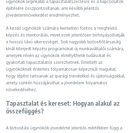
ügynökök leginkább a tapasztalatszerzésre és a kapcsolatok
építésére összpontosítanak, ami később jelentős
jövedelemnövekedést eredményezhet.
A kezdő ügynökök számára kiemelten fontos a megfelelő
képzés és mentorálás, mivel ezek jelentősen befolyásolhatják
a hosszú távú sikerességet. Sok nagyobb biztosítótársaság
kínál kiterjedt képzési programokat új munkavállalói számára,
amelyek révén az ügynökök elmélyíthetik tudásukat és
gyakorlati tapasztalatot szerezhetnek. Emellett az
ügynököknek érdemes folyamatosan képezniük magukat,
hogy lépést tartsanak az iparági trendekkel és újdonságokkal,
amely szintén hozzájárulhat a jövedelem folyamatos
növekedéséhez.
Tapasztalat és kereset: Hogyan alakul az
összefüggés?
A biztosítási ügynökök jövedelme jelentős mértékben függ a