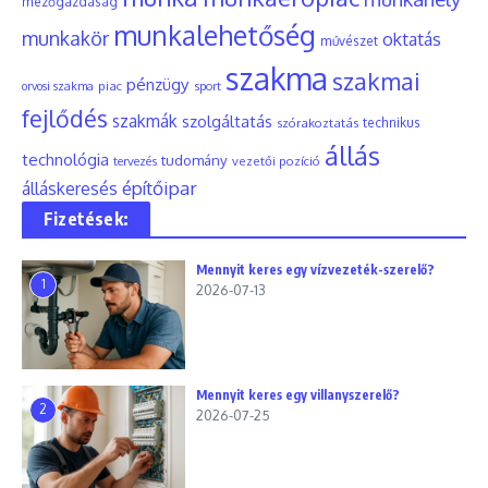
mezőgazdaság
munkalehetőség
munkakör
oktatás
művészet
szakma
szakmai
pénzügy
piac
orvosi szakma
sport
fejlődés
szakmák
szolgáltatás
szórakoztatás
technikus
állás
technológia
tudomány
tervezés
vezetői pozíció
építőipar
álláskeresés
Fizetések:
Mennyit keres egy vízvezeték-szerelő?
1
2026-07-13
Mennyit keres egy villanyszerelő?
2
2026-07-25