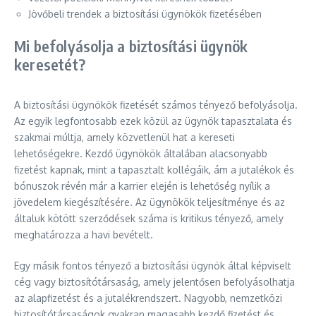
Jövőbeli trendek a biztosítási ügynökök fizetésében
Mi befolyásolja a biztosítási ügynök
keresetét?
A biztosítási ügynökök fizetését számos tényező befolyásolja.
Az egyik legfontosabb ezek közül az ügynök tapasztalata és
szakmai múltja, amely közvetlenül hat a kereseti
lehetőségekre. Kezdő ügynökök általában alacsonyabb
fizetést kapnak, mint a tapasztalt kollégáik, ám a jutalékok és
bónuszok révén már a karrier elején is lehetőség nyílik a
jövedelem kiegészítésére. Az ügynökök teljesítménye és az
általuk kötött szerződések száma is kritikus tényező, amely
meghatározza a havi bevételt.
Egy másik fontos tényező a biztosítási ügynök által képviselt
cég vagy biztosítótársaság, amely jelentősen befolyásolhatja
az alapfizetést és a jutalékrendszert. Nagyobb, nemzetközi
biztosítótársaságok gyakran magasabb kezdő fizetést és