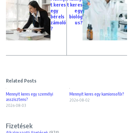
t keres
t keres
egy
egy
bérels
biológ
zámoló
us?
?
Related Posts
Mennyit keres egy személyi
Mennyit keres egy kamionsofőr?
asszisztens?
2026-08-02
2026-08-03
Fizetések
Alkalmazotti fizetések
(974)