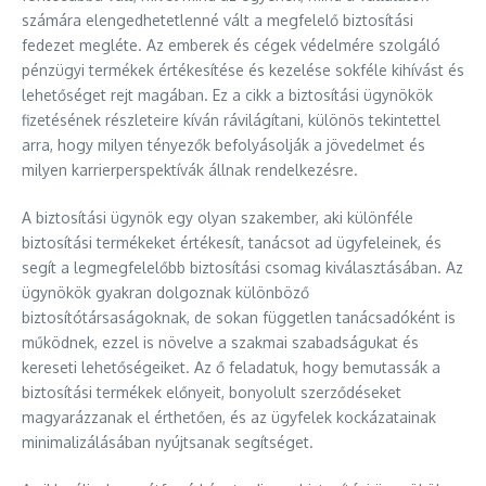
számára elengedhetetlenné vált a megfelelő biztosítási
fedezet megléte. Az emberek és cégek védelmére szolgáló
pénzügyi termékek értékesítése és kezelése sokféle kihívást és
lehetőséget rejt magában. Ez a cikk a biztosítási ügynökök
fizetésének részleteire kíván rávilágítani, különös tekintettel
arra, hogy milyen tényezők befolyásolják a jövedelmet és
milyen karrierperspektívák állnak rendelkezésre.
A biztosítási ügynök egy olyan szakember, aki különféle
biztosítási termékeket értékesít, tanácsot ad ügyfeleinek, és
segít a legmegfelelőbb biztosítási csomag kiválasztásában. Az
ügynökök gyakran dolgoznak különböző
biztosítótársaságoknak, de sokan független tanácsadóként is
működnek, ezzel is növelve a szakmai szabadságukat és
kereseti lehetőségeiket. Az ő feladatuk, hogy bemutassák a
biztosítási termékek előnyeit, bonyolult szerződéseket
magyarázzanak el érthetően, és az ügyfelek kockázatainak
minimalizálásában nyújtsanak segítséget.