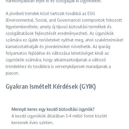
hatékonyabban érjék el és szolgálják ki ügyfeleiket.
A jövőbeli trendek közé tartozik továbbá az ESG
(Environmental, Social, and Governance) szempontok fokozott
figyelembevétele, amely új típusú biztosítási termékek és
szolgáltatások fejlesztését eredményezheti. Az ügynökök
számára ez újabb területeket nyithat meg, ahol szakértelmüket
kamatoztathatják és jövedelmüket növelhetik. Az iparág
folyamatos fejlődése és változása lehetőséget kínál az
ügynökök számára, hogy alkalmazkodjanak a változó
trendekhez és továbbra is versenyképesek maradjanak a
piacon.
Gyakran Ismételt Kérdések (GYIK)
Mennyit keres egy kezdő biztosítási ügynök?
A kezdő ügynökök általában 3-4 millió forint között
keresnek éves szinten.