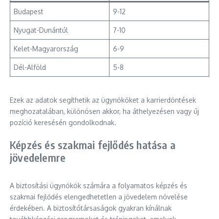
Budapest
9-12
Nyugat-Dunántúl
7-10
Kelet-Magyarország
6-9
Dél-Alföld
5-8
Ezek az adatok segíthetik az ügynököket a karrierdöntések
meghozatalában, különösen akkor, ha áthelyezésen vagy új
pozíció keresésén gondolkodnak.
Képzés és szakmai fejlődés hatása a
jövedelemre
A biztosítási ügynökök számára a folyamatos képzés és
szakmai fejlődés elengedhetetlen a jövedelem növelése
érdekében. A biztosítótársaságok gyakran kínálnak