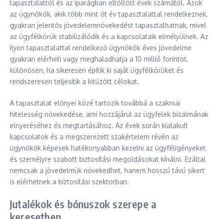
tapasztalattól és az iparágban eltöltött évek számától. Azok
az ügynökök, akik több mint öt év tapasztalattal rendelkeznek,
gyakran jelentős jövedelemnövekedést tapasztalhatnak, mivel
az ügyfélkörük stabilizálódik és a kapcsolataik elmélyülnek. Az
ilyen tapasztalattal rendelkező ügynökök éves jövedelme
gyakran elérheti vagy meghaladhatja a 10 millió forintot,
különösen, ha sikeresen építik ki saját ügyfélkörüket és
rendszeresen teljesítik a kitűzött célokat.
A tapasztalat előnyei közé tartozik továbbá a szakmai
hitelesség növekedése, ami hozzájárul az ügyfelek bizalmának
elnyeréséhez és megtartásához. Az évek során kialakult
kapcsolatok és a megszerezett szakértelem révén az
ügynökök képesek hatékonyabban kezelni az ügyféligényeket
és személyre szabott biztosítási megoldásokat kínálni. Ezáltal
nemcsak a jövedelmük növekedhet, hanem hosszú távú sikert
is elérhetnek a biztosítási szektorban.
Jutalékok és bónuszok szerepe a
keresetben