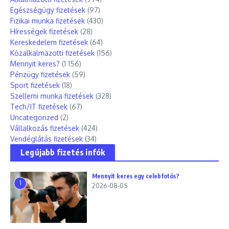
Egészségügy fizetések
(97)
Fizikai munka fizetések
(430)
Hírességek fizetések
(28)
Kereskedelem fizetések
(64)
Közalkalmazotti fizetések
(156)
Mennyit keres?
(1 156)
Pénzügy fizetések
(59)
Sport fizetések
(18)
Szellemi munka fizetések
(328)
Tech/IT fizetések
(67)
Uncategorized
(2)
Vállalkozás fizetések
(424)
Vendéglátás fizetések
(34)
Legújabb fizetés infók
Mennyit keres egy celebfotós?
1
2026-08-05