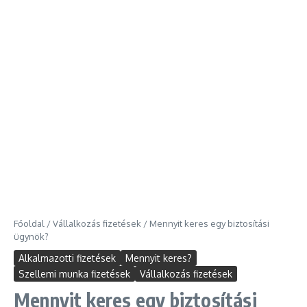
Főoldal
/
Vállalkozás fizetések
/
Mennyit keres egy biztosítási
ügynök?
Alkalmazotti fizetések
Mennyit keres?
Szellemi munka fizetések
Vállalkozás fizetések
Mennyit keres egy biztosítási