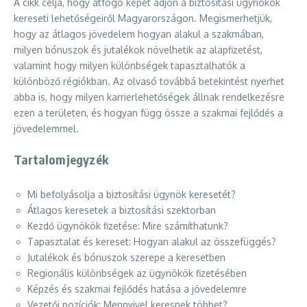
A cikk célja, hogy átfogó képet adjon a biztosítási ügynökök
kereseti lehetőségeiről Magyarországon. Megismerhetjük,
hogy az átlagos jövedelem hogyan alakul a szakmában,
milyen bónuszok és jutalékok növelhetik az alapfizetést,
valamint hogy milyen különbségek tapasztalhatók a
különböző régiókban. Az olvasó továbbá betekintést nyerhet
abba is, hogy milyen karrierlehetőségek állnak rendelkezésre
ezen a területen, és hogyan függ össze a szakmai fejlődés a
jövedelemmel.
Tartalomjegyzék
Mi befolyásolja a biztosítási ügynök keresetét?
Átlagos keresetek a biztosítási szektorban
Kezdő ügynökök fizetése: Mire számíthatunk?
Tapasztalat és kereset: Hogyan alakul az összefüggés?
Jutalékok és bónuszok szerepe a keresetben
Regionális különbségek az ügynökök fizetésében
Képzés és szakmai fejlődés hatása a jövedelemre
Vezetői pozíciók: Mennyivel keresnek többet?