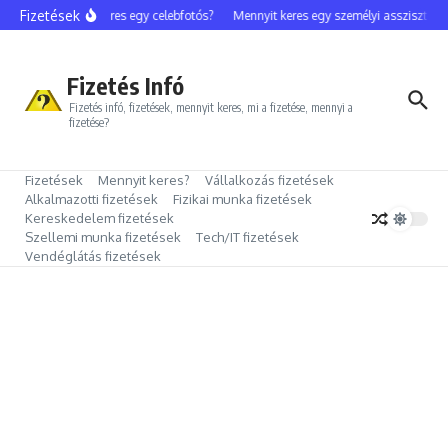
Ugrás a tartalomhoz
Fizetések
Mennyit keres egy celebfotós?
Mennyit keres egy személyi asszisztens?
Fizetés Infó
Fizetés infó, fizetések, mennyit keres, mi a fizetése, mennyi a
fizetése?
Fizetések
Mennyit keres?
Vállalkozás fizetések
Alkalmazotti fizetések
Fizikai munka fizetések
Kereskedelem fizetések
Szellemi munka fizetések
Tech/IT fizetések
Vendéglátás fizetések