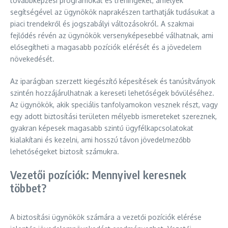
továbbképzési programokat és tréningeket, amelyek
segítségével az ügynökök naprakészen tarthatják tudásukat a
piaci trendekről és jogszabályi változásokról. A szakmai
fejlődés révén az ügynökök versenyképesebbé válhatnak, ami
elősegítheti a magasabb pozíciók elérését és a jövedelem
növekedését.
Az iparágban szerzett kiegészítő képesítések és tanúsítványok
szintén hozzájárulhatnak a kereseti lehetőségek bővüléséhez.
Az ügynökök, akik speciális tanfolyamokon vesznek részt, vagy
egy adott biztosítási területen mélyebb ismereteket szereznek,
gyakran képesek magasabb szintű ügyfélkapcsolatokat
kialakítani és kezelni, ami hosszú távon jövedelmezőbb
lehetőségeket biztosít számukra.
Vezetői pozíciók: Mennyivel keresnek
többet?
A biztosítási ügynökök számára a vezetői pozíciók elérése