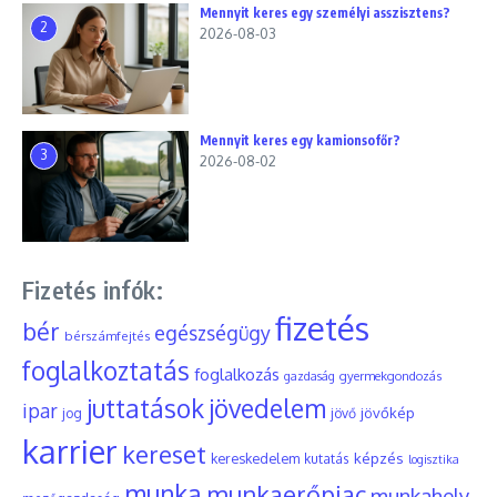
Mennyit keres egy személyi asszisztens?
2
2026-08-03
Mennyit keres egy kamionsofőr?
3
2026-08-02
Fizetés infók:
fizetés
bér
egészségügy
bérszámfejtés
foglalkoztatás
foglalkozás
gyermekgondozás
gazdaság
juttatások
jövedelem
ipar
jövőkép
jog
jövő
karrier
kereset
képzés
kereskedelem
kutatás
logisztika
munka
munkaerőpiac
munkahely