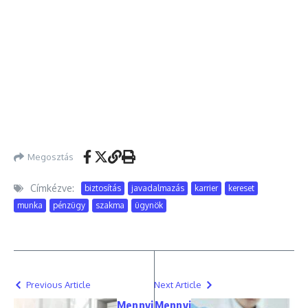
Megosztás
Címkézve:
biztosítás
javadalmazás
karrier
kereset
munka
pénzügy
szakma
ügynök
Previous Article
Next Article
Mennyi
Mennyi