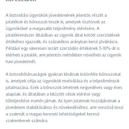
A biztosítási ügynökök jövedelmének jelentős részét a
jutalékok és bónuszok teszik ki, amelyek ösztönzik az
ügynököket a magasabb teljesítmény elérésére. A
jutalékrendszer általában az ügynök által kötött szerződések
értékéhez igazodik, és százalékos arányban kerül jóváírásra.
Például egy sikeresen lezárt szerződés értékének 5-10%-át is
elérheti a jutalék, ami jelentős mértékben növelheti az ügynök
havi jövedelmét.
A biztosítótársaságok gyakran kínálnak különféle bónuszokat
is, amelyek célja az ügynökök motiválása és a teljesítményük
jutalmazása. Ezek a bónuszok lehetnek negyedéves vagy éves
alapúak, és általában a kitűzött célok elérése vagy
túlteljesítése esetén járnak. Az ilyen jutalmak hozzájárulnak a
jövedelem stabilitásához és növekedéséhez, ami vonzóvá teszi
a szakmát a magas kereseti lehetőségeket kereső
szakemberek számára.