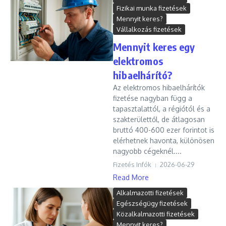
Fizikai munka fizetések
Mennyit keres?
Vállalkozás fizetések
Mennyit keres egy
elektromos
hibaelhárító?
Az elektromos hibaelhárítók
fizetése nagyban függ a
tapasztalattól, a régiótól és a
szakterülettől, de átlagosan
bruttó 400-600 ezer forintot is
elérhetnek havonta, különösen
nagyobb cégeknél....
Fizetés Infók
2026-06-29
Read More
Alkalmazotti fizetések
Egészségügy fizetések
Közalkalmazotti fizetések
Mennyit keres?