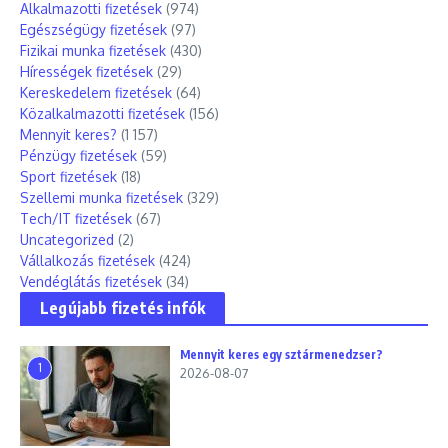
Alkalmazotti fizetések
(974)
Egészségügy fizetések
(97)
Fizikai munka fizetések
(430)
Hírességek fizetések
(29)
Kereskedelem fizetések
(64)
Közalkalmazotti fizetések
(156)
Mennyit keres?
(1 157)
Pénzügy fizetések
(59)
Sport fizetések
(18)
Szellemi munka fizetések
(329)
Tech/IT fizetések
(67)
Uncategorized
(2)
Vállalkozás fizetések
(424)
Vendéglátás fizetések
(34)
Legújabb fizetés infók
Mennyit keres egy sztármenedzser?
1
2026-08-07