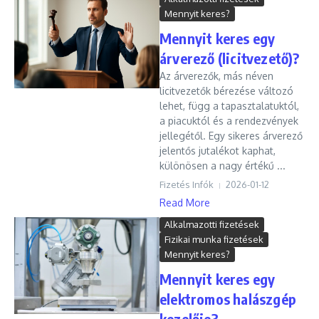
Mennyit keres?
Mennyit keres egy
árverező (licitvezető)?
Az árverezők, más néven
licitvezetők bérezése változó
lehet, függ a tapasztalatuktól,
a piacuktól és a rendezvények
jellegétől. Egy sikeres árverező
jelentős jutalékot kaphat,
különösen a nagy értékű ...
Fizetés Infók
2026-01-12
Read More
Alkalmazotti fizetések
Fizikai munka fizetések
Mennyit keres?
Mennyit keres egy
elektromos halászgép
kezelője?