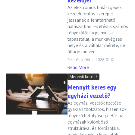
Az elektromos halászgépek
kezelői fontos szerepet
játszanak a fenntartható
halászatban. Fizetésük számos
tényezőtől függ, mint a
tapasztalat, a munkavégzés
helye és a vállalat mérete, de
átlagosan ver...
Fizetés Infók
2026-01-12
Read More
Mennyit keres?
Mennyit keres egy
egyházi vezető?
Az egyházi vezetők fizetése
gyakran titokzatos, hiszen sok
tényező befolyásolja. Bár az
egyházak különböző
struktúrával és forrásokkal
rendelkeznek, a keresetek