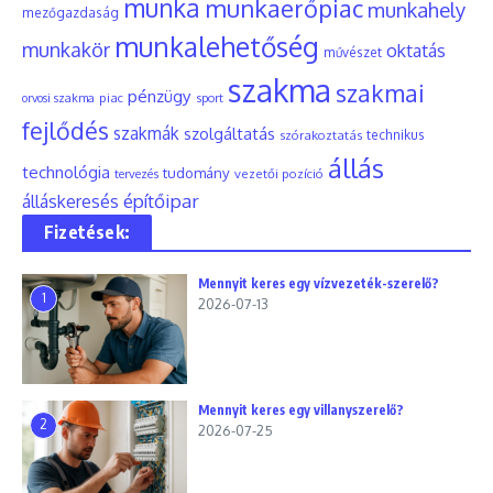
munka
munkaerőpiac
munkahely
mezőgazdaság
munkalehetőség
munkakör
oktatás
művészet
szakma
szakmai
pénzügy
piac
orvosi szakma
sport
fejlődés
szakmák
szolgáltatás
szórakoztatás
technikus
állás
technológia
tudomány
tervezés
vezetői pozíció
építőipar
álláskeresés
Fizetések:
Mennyit keres egy vízvezeték-szerelő?
1
2026-07-13
Mennyit keres egy villanyszerelő?
2
2026-07-25