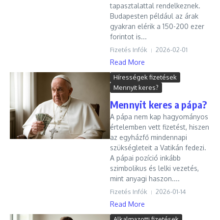
tapasztalattal rendelkeznek.
Budapesten például az árak
gyakran elérik a 150-200 ezer
forintot is...
Fizetés Infók
2026-02-01
Read More
Hírességek fizetések
Mennyit keres?
Mennyit keres a pápa?
A pápa nem kap hagyományos
értelemben vett fizetést, hiszen
az egyházfő mindennapi
szükségleteit a Vatikán fedezi.
A pápai pozíció inkább
szimbolikus és lelki vezetés,
mint anyagi haszon....
Fizetés Infók
2026-01-14
Read More
Alkalmazotti fizetések