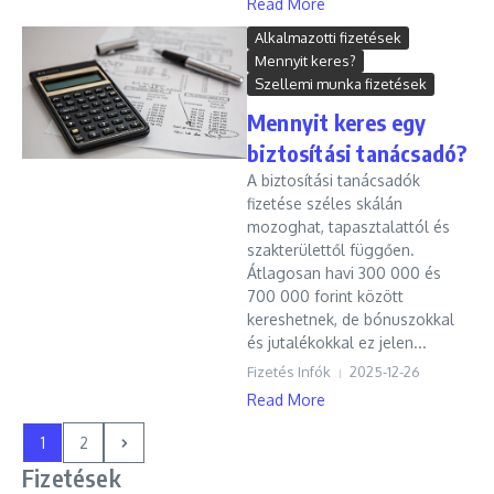
Read More
Alkalmazotti fizetések
Mennyit keres?
Szellemi munka fizetések
Mennyit keres egy
biztosítási tanácsadó?
A biztosítási tanácsadók
fizetése széles skálán
mozoghat, tapasztalattól és
szakterülettől függően.
Átlagosan havi 300 000 és
700 000 forint között
kereshetnek, de bónuszokkal
és jutalékokkal ez jelen...
Fizetés Infók
2025-12-26
Read More
1
2
Fizetések