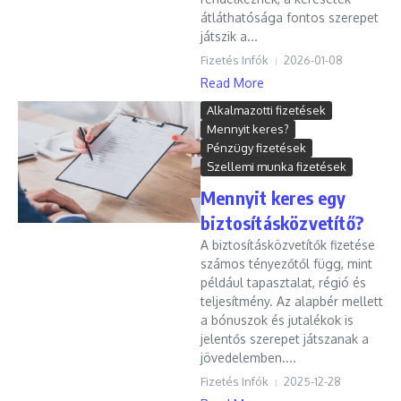
átláthatósága fontos szerepet
játszik a...
Fizetés Infók
2026-01-08
Read More
Alkalmazotti fizetések
Mennyit keres?
Pénzügy fizetések
Szellemi munka fizetések
Mennyit keres egy
biztosításközvetítő?
A biztosításközvetítők fizetése
számos tényezőtől függ, mint
például tapasztalat, régió és
teljesítmény. Az alapbér mellett
a bónuszok és jutalékok is
jelentős szerepet játszanak a
jövedelemben....
Fizetés Infók
2025-12-28