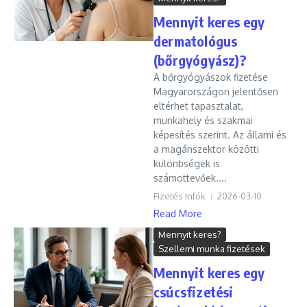
Mennyit keres egy
dermatológus
(bőrgyógyász)?
A bőrgyógyászok fizetése
Magyarországon jelentősen
eltérhet tapasztalat,
munkahely és szakmai
képesítés szerint. Az állami és
a magánszektor közötti
különbségek is
számottevőek....
Fizetés Infók
2026-03-10
Read More
Mennyit keres?
Szellemi munka fizetések
Mennyit keres egy
csúcsfizetési