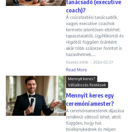
tanácsadó (executive
coach)?
A csúcsfizetési tanácsadók,
vagyis executive coachok
keresete jelentősen eltérhet:
tapasztalattól, ügyfélkörtől és
régiótól függően óránként
akár több százezer forintot is
hazavihetnek....
Fizetés Infók
2026-02-27
Read More
Mennyit keres?
Vállalkozás fizetések
Mennyit keres egy
ceremóniamester?
A ceremóniamesterek díjazása
rendkívül változó lehet, attól
függően, hogy hol
tevékenykednek és milyen