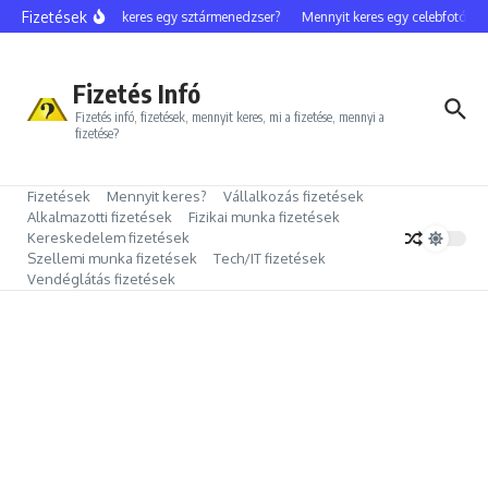
Ugrás a tartalomhoz
Fizetések
Mennyit keres egy sztármenedzser?
Mennyit keres egy celebfotós?
Fizetés Infó
Fizetés infó, fizetések, mennyit keres, mi a fizetése, mennyi a
fizetése?
Fizetések
Mennyit keres?
Vállalkozás fizetések
Alkalmazotti fizetések
Fizikai munka fizetések
Kereskedelem fizetések
Szellemi munka fizetések
Tech/IT fizetések
Vendéglátás fizetések