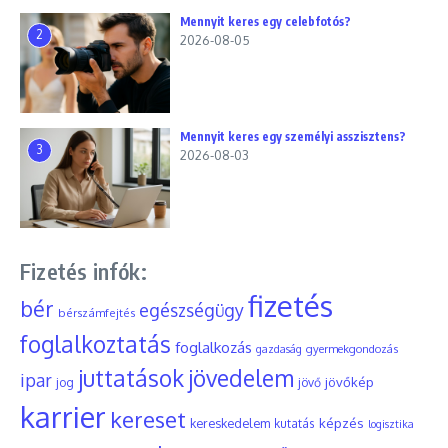
Mennyit keres egy celebfotós?
2
2026-08-05
Mennyit keres egy személyi asszisztens?
3
2026-08-03
Fizetés infók:
fizetés
bér
egészségügy
bérszámfejtés
foglalkoztatás
foglalkozás
gyermekgondozás
gazdaság
juttatások
jövedelem
ipar
jövőkép
jog
jövő
karrier
kereset
képzés
kereskedelem
kutatás
logisztika