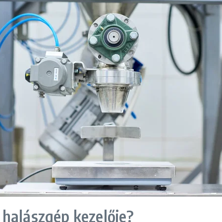
 halászgép kezelője?