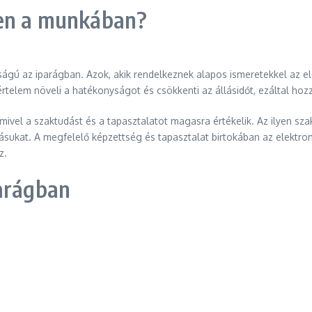
ben a munkában?
ágú az iparágban. Azok, akik rendelkeznek alapos ismeretekkel az 
értelem növeli a hatékonyságot és csökkenti az állásidőt, ezáltal ho
, mivel a szaktudást és a tapasztalatot magasra értékelik. Az ilyen s
ásukat. A megfelelő képzettség és tapasztalat birtokában az elektr
z.
parágban