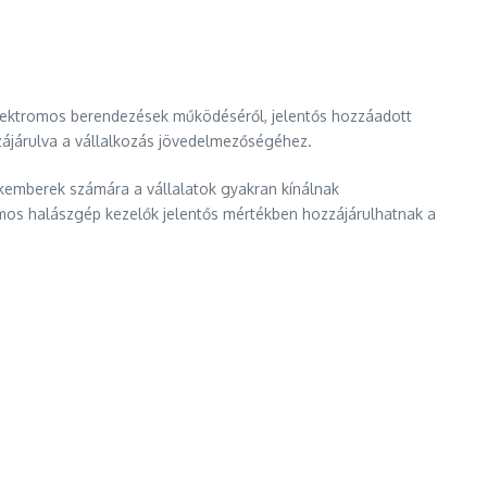
elektromos berendezések működéséről, jelentős hozzáadott
zzájárulva a vállalkozás jövedelmezőségéhez.
zakemberek számára a vállalatok gyakran kínálnak
omos halászgép kezelők jelentős mértékben hozzájárulhatnak a