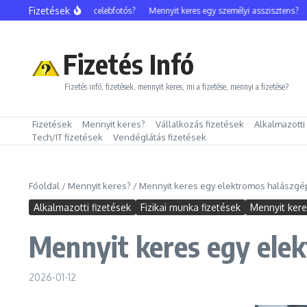
Ugrás a tartalomhoz
Fizetések
Mennyit keres egy celebfotós?
Mennyit keres egy személyi asszisztens?
Me
Fizetés Infó
Fizetés infó, fizetések, mennyit keres, mi a fizetése, mennyi a fizetése?
Fizetések
Mennyit keres?
Vállalkozás fizetések
Alkalmazotti
Tech/IT fizetések
Vendéglátás fizetések
Főoldal
/
Mennyit keres?
/
Mennyit keres egy elektromos halászgé
Alkalmazotti fizetések
Fizikai munka fizetések
Mennyit ker
Mennyit keres egy elek
2026-01-12