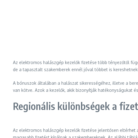
Az elektromos halászgép kezelők fizetése több tényezőtől függ
de a tapasztalt szakemberek ennél jóval többet is kereshetnek
A bónuszok általában a halászat sikerességéhez, illetve a be
van kötve. Azok a kezelők, akik bizonyítják hatékonyságukat 
Regionális különbségek a fize
Az elektromos halászgép kezelők fizetése jelentősen eltérhet 
magasabb fizetést kínálnak a szakembereknek. Az alábbi táblá