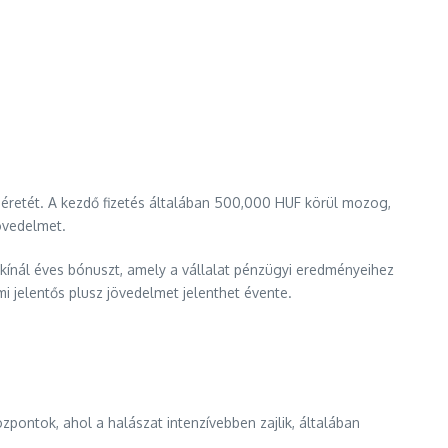
 méretét. A kezdő fizetés általában 500,000 HUF körül mozog,
jövedelmet.
 kínál éves bónuszt, amely a vállalat pénzügyi eredményeihez
 jelentős plusz jövedelmet jelenthet évente.
pontok, ahol a halászat intenzívebben zajlik, általában