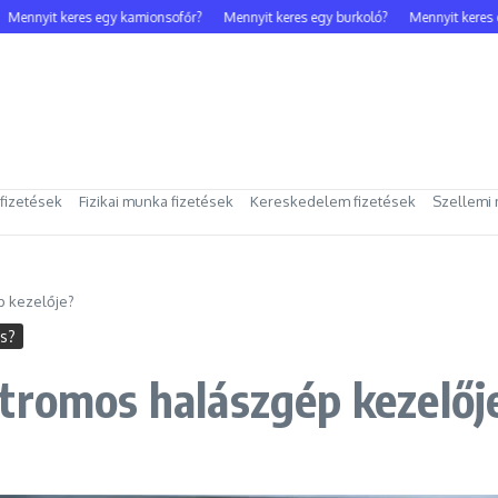
nnyit keres egy kamionsofőr?
Mennyit keres egy burkoló?
Mennyit keres egy
 fizetések
Fizikai munka fizetések
Kereskedelem fizetések
Szellemi 
p kezelője?
es?
tromos halászgép kezelőj