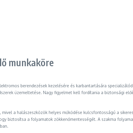
elő munkaköre
lektromos berendezések kezelésére és karbantartására specializálódo
szerek üzemeltetése. Nagy figyelmet kell fordítania a biztonsági e
l, mivel a halászeszközök helyes működése kulcsfontosságú a sikere
gy biztosítsa a folyamatok zökkenőmentességét. A szakma folyamato
tban.