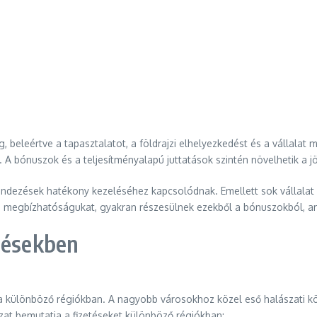
, beleértve a tapasztalatot, a földrajzi elhelyezkedést és a vállalat
. A bónuszok és a teljesítményalapú juttatások szintén növelhetik a 
rendezések hatékony kezeléséhez kapcsolódnak. Emellett sok vállalat
és megbízhatóságukat, gyakran részesülnek ezekből a bónuszokból, ami
tésekben
a különböző régiókban. A nagyobb városokhoz közel eső halászati köz
zat bemutatja a fizetéseket különböző régiókban: