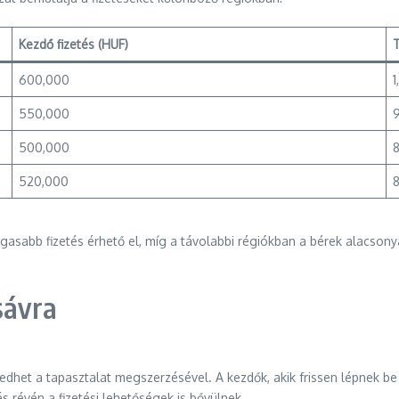
Kezdő fizetés (HUF)
T
600,000
550,000
500,000
520,000
asabb fizetés érhető el, míg a távolabbi régiókban a bérek alacsony
sávra
dhet a tapasztalat megszerzésével. A kezdők, akik frissen lépnek be 
 révén a fizetési lehetőségek is bővülnek.