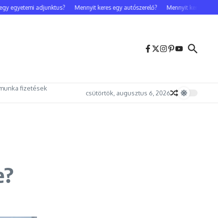
 egyetemi adjunktus?
Mennyit keres egy autószerelő?
Mennyit keres egy cele
munka fizetések
csütörtök, augusztus 6, 2026
e?