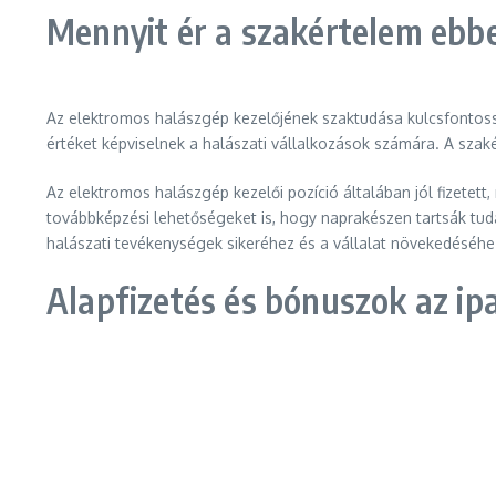
Mennyit ér a szakértelem eb
Az elektromos halászgép kezelőjének szaktudása kulcsfontoss
értéket képviselnek a halászati vállalkozások számára. A szak
Az elektromos halászgép kezelői pozíció általában jól fizetett
továbbképzési lehetőségeket is, hogy naprakészen tartsák tud
halászati tevékenységek sikeréhez és a vállalat növekedéséhe
Alapfizetés és bónuszok az i