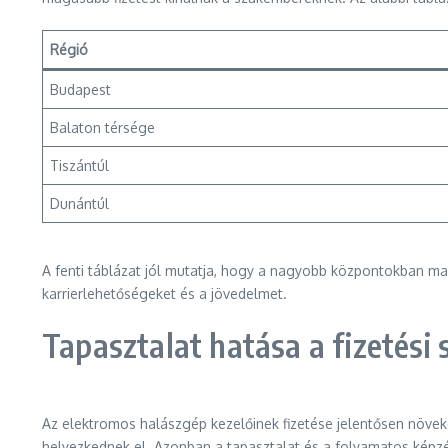
Régió
Budapest
Balaton térsége
Tiszántúl
Dunántúl
A fenti táblázat jól mutatja, hogy a nagyobb központokban mag
karrierlehetőségeket és a jövedelmet.
Tapasztalat hatása a fizetési 
Az elektromos halászgép kezelőinek fizetése jelentősen növeke
helyezkednek el. Azonban a tapasztalat és a folyamatos képzés