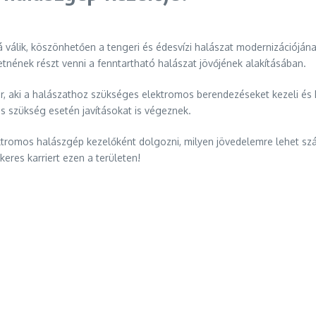
álik, köszönhetően a tengeri és édesvízi halászat modernizációjának
etnének részt venni a fenntartható halászat jövőjének alakításában.
 aki a halászathoz szükséges elektromos berendezéseket kezeli és k
s szükség esetén javításokat is végeznek.
ektromos halászgép kezelőként dolgozni, milyen jövedelemre lehet szá
eres karriert ezen a területen!