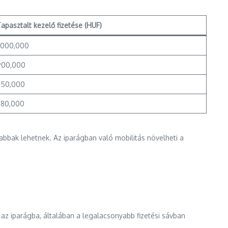
apasztalt kezelő fizetése (HUF)
1,000,000
900,000
850,000
880,000
abbak lehetnek. Az iparágban való mobilitás növelheti a
az iparágba, általában a legalacsonyabb fizetési sávban