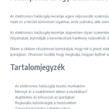
Az elektromos halászgép kezelője egyre népszerűbb szakmává v
miatt ez a terület különösen izgalmas azok számára, akik szer
Az elektromos halászgép kezelője alapvetően olyan szakember,
folyamatait, biztosítják a berendezések hatékony működését, é
Ebben a cikkben részletesen bemutatjuk, hogy mit is jelent el
iparágban. Olvasson tovább, hogy megtudja, hogyan építhet sik
Tartalomjegyzék
Az elektromos halászgép kezelő munkaköre
Mennyit ér a szakértelem ebben a munkában?
Alapfizetés és bónuszok az iparágban
Regionális különbségek a fizetésekben
Tapasztalat hatása a fizetési sávra