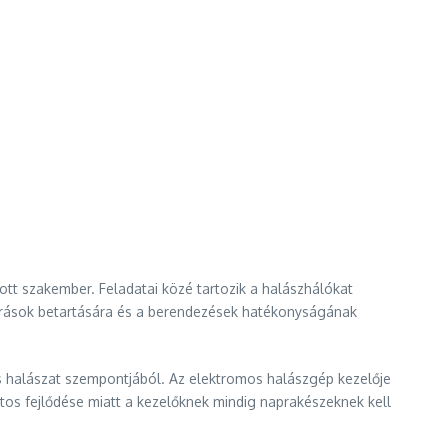
tt szakember. Feladatai közé tartozik a halászhálókat
lőírások betartására és a berendezések hatékonyságának
s halászat szempontjából. Az elektromos halászgép kezelője
s fejlődése miatt a kezelőknek mindig naprakészeknek kell