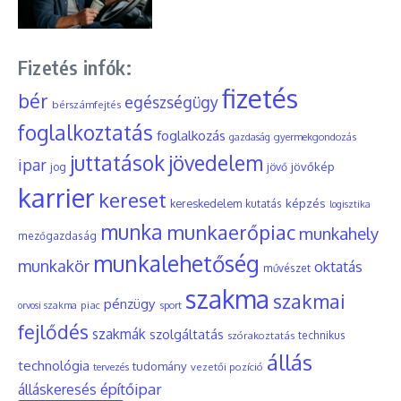
Fizetés infók:
fizetés
bér
egészségügy
bérszámfejtés
foglalkoztatás
foglalkozás
gyermekgondozás
gazdaság
juttatások
jövedelem
ipar
jövőkép
jog
jövő
karrier
kereset
képzés
kereskedelem
kutatás
logisztika
munka
munkaerőpiac
munkahely
mezőgazdaság
munkalehetőség
munkakör
oktatás
művészet
szakma
szakmai
pénzügy
piac
orvosi szakma
sport
fejlődés
szakmák
szolgáltatás
szórakoztatás
technikus
állás
technológia
tudomány
tervezés
vezetői pozíció
építőipar
álláskeresés