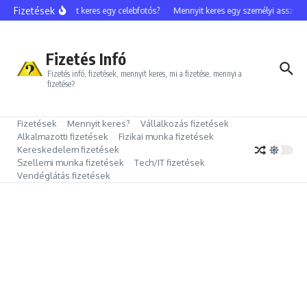
Ugrás a tartalomhoz
Fizetések
Mennyit keres egy celebfotós?
Mennyit keres egy személyi assziszt
Fizetés Infó
Fizetés infó, fizetések, mennyit keres, mi a fizetése, mennyi a
fizetése?
Fizetések
Mennyit keres?
Vállalkozás fizetések
Alkalmazotti fizetések
Fizikai munka fizetések
Kereskedelem fizetések
Szellemi munka fizetések
Tech/IT fizetések
Vendéglátás fizetések