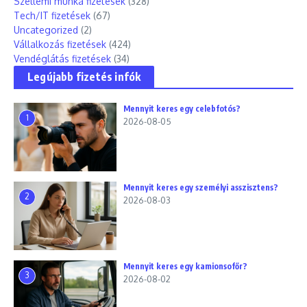
Szellemi munka fizetések
(328)
Tech/IT fizetések
(67)
Uncategorized
(2)
Vállalkozás fizetések
(424)
Vendéglátás fizetések
(34)
Legújabb fizetés infók
Mennyit keres egy celebfotós?
1
2026-08-05
Mennyit keres egy személyi asszisztens?
2
2026-08-03
Mennyit keres egy kamionsofőr?
3
2026-08-02