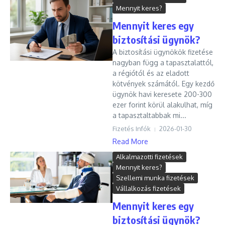
Mennyit keres?
Mennyit keres egy
biztosítási ügynök?
A biztosítási ügynökök fizetése
nagyban függ a tapasztalattól,
a régiótól és az eladott
kötvények számától. Egy kezdő
ügynök havi keresete 200-300
ezer forint körül alakulhat, míg
a tapasztaltabbak mi...
Fizetés Infók
2026-01-30
Read More
Alkalmazotti fizetések
Mennyit keres?
Szellemi munka fizetések
Vállalkozás fizetések
Mennyit keres egy
biztosítási ügynök?