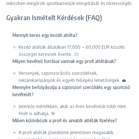
miközben megőrzik sportkarrierjük integritását és hitelességét.
Gyakran Ismételt Kérdések (FAQ)
Mennyit keres egy kezdő atléta?
Kezdő atléták általában 17,000 – 60,000 EUR közötti
összeget keresnek évente. 🏃‍♂️
Milyen bevételi forrásai vannak egy profi atlétának?
Versenyek, szponzorációs szerződések,
reklámkampányok és egyéb fellépési lehetőségek. 💼
Mennyire befolyásolja a szponzori szerződés egy sportoló
bevételét?
Jelentős mértékben, akár az éves bevételük több mint
felét is adhatja. 🎯
Miben különbözik a profi és amatőr atléták fizetése?
A profi atléták jövedelme jelentősen magasabb,