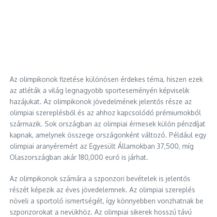
Az olimpikonok fizetése különösen érdekes téma, hiszen ezek
az atléták a világ legnagyobb sporteseményén képviselik
hazájukat. Az olimpikonok jövedelmének jelentős része az
olimpiai szereplésből és az ahhoz kapcsolódó prémiumokból
származik. Sok országban az olimpiai érmesek külön pénzdíjat
kapnak, amelynek összege országonként változó. Például egy
olimpiai aranyéremért az Egyesült Államokban 37,500, míg
Olaszországban akár 180,000 euró is járhat.
Az olimpikonok számára a szponzori bevételek is jelentős
részét képezik az éves jövedelemnek. Az olimpiai szereplés
növeli a sportoló ismertségét, így könnyebben vonzhatnak be
szponzorokat a nevükhöz. Az olimpiai sikerek hosszú távú