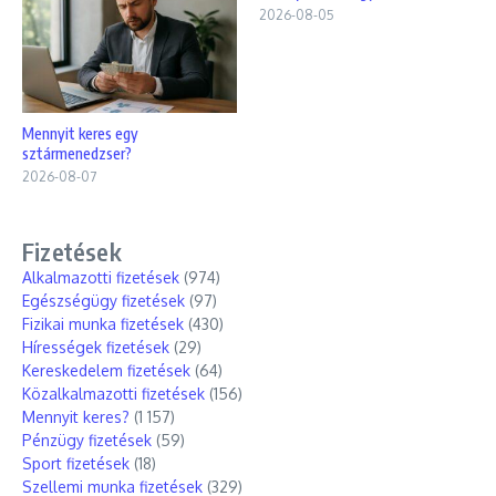
2026-08-05
Mennyit keres egy
sztármenedzser?
2026-08-07
Fizetések
Alkalmazotti fizetések
(974)
Egészségügy fizetések
(97)
Fizikai munka fizetések
(430)
Hírességek fizetések
(29)
Kereskedelem fizetések
(64)
Közalkalmazotti fizetések
(156)
Mennyit keres?
(1 157)
Pénzügy fizetések
(59)
Sport fizetések
(18)
Szellemi munka fizetések
(329)