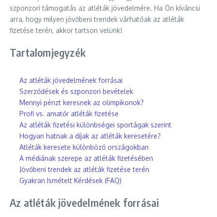
szponzori támogatás az atléták jövedelmére. Ha Ön kíváncsi
arra, hogy milyen jövőbeni trendek várhatóak az atléták
fizetése terén, akkor tartson velünk!
Tartalomjegyzék
Az atléták jövedelmének forrásai
Szerződések és szponzori bevételek
Mennyi pénzt keresnek az olimpikonok?
Profi vs. amatőr atléták fizetése
Az atléták fizetési különbségei sportágak szerint
Hogyan hatnak a díjak az atléták keresetére?
Atléták keresete különböző országokban
A médiának szerepe az atléták fizetésében
Jövőbeni trendek az atléták fizetése terén
Gyakran Ismételt Kérdések (FAQ)
Az atléták jövedelmének forrásai