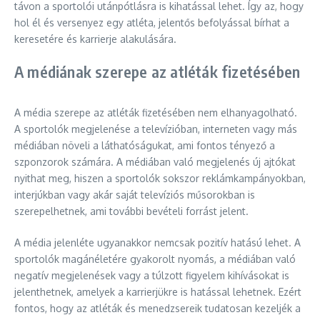
távon a sportolói utánpótlásra is kihatással lehet. Így az, hogy
hol él és versenyez egy atléta, jelentős befolyással bírhat a
keresetére és karrierje alakulására.
A médiának szerepe az atléták fizetésében
A média szerepe az atléták fizetésében nem elhanyagolható.
A sportolók megjelenése a televízióban, interneten vagy más
médiában növeli a láthatóságukat, ami fontos tényező a
szponzorok számára. A médiában való megjelenés új ajtókat
nyithat meg, hiszen a sportolók sokszor reklámkampányokban,
interjúkban vagy akár saját televíziós műsorokban is
szerepelhetnek, ami további bevételi forrást jelent.
A média jelenléte ugyanakkor nemcsak pozitív hatású lehet. A
sportolók magánéletére gyakorolt nyomás, a médiában való
negatív megjelenések vagy a túlzott figyelem kihívásokat is
jelenthetnek, amelyek a karrierjükre is hatással lehetnek. Ezért
fontos, hogy az atléták és menedzsereik tudatosan kezeljék a