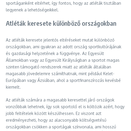
sportáganként eltérhet, így fontos, hogy az atléták tisztában
legyenek a lehetőségeikkel.
Atléták keresete különböző országokban
Az atléták keresete jelentős eltéréseket mutat különböző
országokban, ami gyakran az adott ország sportkultúrájának
és gazdasági helyzetének a függvénye. Az Egyesült
Államokban vagy az Egyesült Királyságban a sportot magas
szinten támogató rendszerek miatt az atléták általában
magasabb jövedelemre számíthatnak, mint például Kelet-
Európában vagy Ázsiában, ahol a sportfinanszírozás kevésbé
kiemelt.
Az atléták számára a magasabb keresettel járó országok
vonzóbbak lehetnek, így sok sportoló el is költözik azért, hogy
jobb feltételek között készülhessen. Ez viszont azt
eredményezheti, hogy az alacsonyabb költségvetésű
országokban csökken a sportágak színvonala, ami hosszú