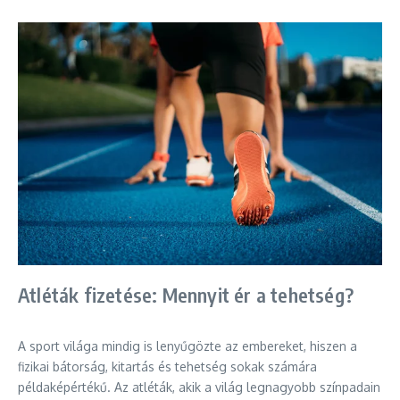
Atléták fizetése: Mennyit ér a tehetség?
A sport világa mindig is lenyűgözte az embereket, hiszen a
fizikai bátorság, kitartás és tehetség sokak számára
példaképértékű. Az atléták, akik a világ legnagyobb színpadain