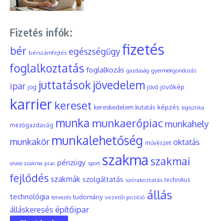
Fizetés infók:
fizetés
bér
egészségügy
bérszámfejtés
foglalkoztatás
foglalkozás
gyermekgondozás
gazdaság
juttatások
jövedelem
ipar
jövőkép
jog
jövő
karrier
kereset
képzés
kereskedelem
kutatás
logisztika
munka
munkaerőpiac
munkahely
mezőgazdaság
munkalehetőség
munkakör
oktatás
művészet
szakma
szakmai
pénzügy
piac
orvosi szakma
sport
fejlődés
szakmák
szolgáltatás
szórakoztatás
technikus
állás
technológia
tudomány
tervezés
vezetői pozíció
építőipar
álláskeresés