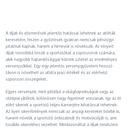
A díjak és elismerések jelentős hatással lehetnek az atléták
keresetére, hiszen a győztesek gyakran nemcsak pénzügyi
jutalmat kapnak, hanem a hírnevük is növekszik. Az elnyert
díjak vonzóbbá teszik a sportolókat a szponzorok számára,
akik nagyobb hajlandósággal kötnek üzletet az eredményes
versenyzőkkel. Egy-egy jelentős versenygyőzelem hosszú
távon is növelheti az atléta piaci értékét és az elérhető
szponzori összegeket.
Egyes versenyek, mint például a világbajnokságok vagy az
olimpiai játékok, különösen nagy figyelmet vonzanak, így az itt
elért sikerek a sportoló teljes karrierjére kihatással lehetnek.
Az ilyen sikerélmények nemcsak az anyagi kereteket bővítik ki,
hanem növelik a sportoló önbizalmát és motivációját is, ami
további sikerekhez vezethet. Mindazonáltal a díjak rendszere