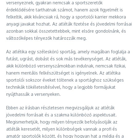
versenyeznek, gyakran nemcsak a sportszeretők
érdeklődésére tarthatnak számot, hanem azok figyelmét is
felkeltik, akik kíváncsiak rá, hogy a sportolói karrier mekkora
anyagi javakat hozhat. Az atléták fizetése és jövedelmi forrásai
azonban sokkal összetettebbek, mint elsőre gondolnánk, és
változóképes tényezők határozzák meg.
Az atlétika egy széleskörű sportág, amely magában foglalja a
futást, ugrást, dobást és sok más tevékenységet. Az atléták,
akik különböző versenyszámokban indulnak, nemcsak fizikai,
hanem mentális felkészültséget is igényelnek. Az atlétika
sportolói sokszor éveket töltenek a sportághoz szükséges
technikák tökéletesítésével, hogy a legjobb formájukat
nyújthassák a versenyeken.
Ebben az írásban részletesen megvizsgáljuk az atléták
jövedelmi forrásait és a szakma különböző aspektusait.
Megismerhetjük, hogy milyen tényezők befolyásolják az
atléták keresetét, milyen különbségek vannak a profi és
amatőr sportolók között, és hogy hogyan hat a média és a