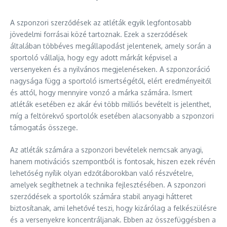
A szponzori szerződések az atléták egyik legfontosabb
jövedelmi forrásai közé tartoznak. Ezek a szerződések
általában többéves megállapodást jelentenek, amely során a
sportoló vállalja, hogy egy adott márkát képvisel a
versenyeken és a nyilvános megjelenéseken. A szponzoráció
nagysága függ a sportoló ismertségétől, elért eredményeitől
és attól, hogy mennyire vonzó a márka számára. Ismert
atléták esetében ez akár évi több milliós bevételt is jelenthet,
míg a feltörekvő sportolók esetében alacsonyabb a szponzori
támogatás összege.
Az atléták számára a szponzori bevételek nemcsak anyagi,
hanem motivációs szempontból is fontosak, hiszen ezek révén
lehetőség nyílik olyan edzőtáborokban való részvételre,
amelyek segíthetnek a technika fejlesztésében. A szponzori
szerződések a sportolók számára stabil anyagi hátteret
biztosítanak, ami lehetővé teszi, hogy kizárólag a felkészülésre
és a versenyekre koncentráljanak. Ebben az összefüggésben a