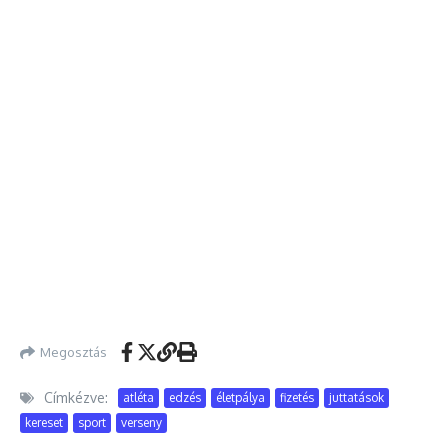
Megosztás
Címkézve:
atléta
edzés
életpálya
fizetés
juttatások
kereset
sport
verseny