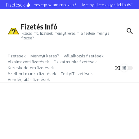
Ugrás a tartalomhoz
Fizetések
Mennyit keres egy sztármenedzser?
Mennyit keres egy celebfotós?
Me
Fizetés Infó
Fizetés infó, fizetések, mennyit keres, mi a fizetése, mennyi a
fizetése?
Fizetések
Mennyit keres?
Vállalkozás fizetések
Alkalmazotti fizetések
Fizikai munka fizetések
Kereskedelem fizetések
Szellemi munka fizetések
Tech/IT fizetések
Vendéglátás fizetések