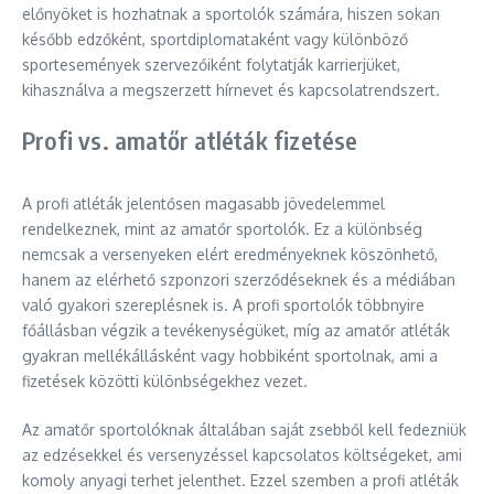
előnyöket is hozhatnak a sportolók számára, hiszen sokan
később edzőként, sportdiplomataként vagy különböző
sportesemények szervezőiként folytatják karrierjüket,
kihasználva a megszerzett hírnevet és kapcsolatrendszert.
Profi vs. amatőr atléták fizetése
A profi atléták jelentősen magasabb jövedelemmel
rendelkeznek, mint az amatőr sportolók. Ez a különbség
nemcsak a versenyeken elért eredményeknek köszönhető,
hanem az elérhető szponzori szerződéseknek és a médiában
való gyakori szereplésnek is. A profi sportolók többnyire
főállásban végzik a tevékenységüket, míg az amatőr atléták
gyakran mellékállásként vagy hobbiként sportolnak, ami a
fizetések közötti különbségekhez vezet.
Az amatőr sportolóknak általában saját zsebből kell fedezniük
az edzésekkel és versenyzéssel kapcsolatos költségeket, ami
komoly anyagi terhet jelenthet. Ezzel szemben a profi atléták