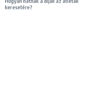
Hogyan hatnak a díjak az atléták
keresetére?