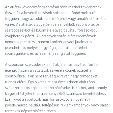
Az atléták jövedelmének forrásai több részből tevődhetnek
össze, és a bevételi források sokszor különböznek attól
függően, hogy az adott sportoló profi vagy amatőr státuszban
van-e. Az atléták alapvetően versenyekből, szponzorációs
szerződésekből és különféle egyéb bevételi forrásokból
gyűjthetnek pénzt. A versenyek során elért eredmények
nemcsak presztízst, hanem konkrét anyagi jutalmat is
jelenthetnek, melyek nagysága jelentősen eltérhet
sportáganként és az esemény rangjától függően.
A szponzori szerződések a másik jelentős bevételi forrást
jelentik, hiszen a vállalatok szívesen kötnek üzletet a
sportolókkal, akik népszerűségük révén nagy tömegeket
tudnak elérni. Egy sikeres atléta éves szinten akár több
százezer eurós szponzori szerződéseket is köthet, ami komoly
kiegészítést jelenthet a versenyekből származó bevételekhez.
Ezen kívül a sportolók más forrásokból is növelhetik
jövedelmüket, például fellépések, reklámkampányok vagy saját
termékek népszerűsítése révén.