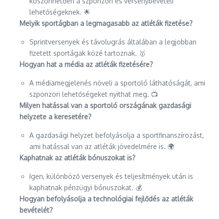
köszönhetően a szponzori és versenybevételi
lehetőségeknek. 🌟
Melyik sportágban a legmagasabb az atléták fizetése?
Sprintversenyek és távolugrás általában a legjobban
fizetett sportágak közé tartoznak. 🥇
Hogyan hat a média az atléták fizetésére?
A médiamegjelenés növeli a sportoló láthatóságát, ami
szponzori lehetőségeket nyithat meg. 📺
Milyen hatással van a sportoló országának gazdasági
helyzete a keresetére?
A gazdasági helyzet befolyásolja a sportfinanszírozást,
ami hatással van az atléták jövedelmére is. 🌍
Kaphatnak az atléták bónuszokat is?
Igen, különböző versenyek és teljesítmények után is
kaphatnak pénzügyi bónuszokat. 💰
Hogyan befolyásolja a technológiai fejlődés az atléták
bevételét?