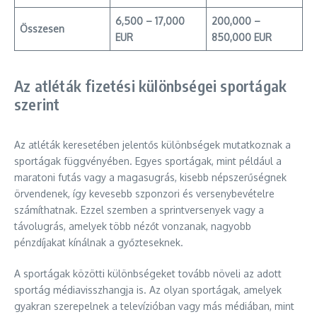
6,500 – 17,000
200,000 –
Összesen
EUR
850,000 EUR
Az atléták fizetési különbségei sportágak
szerint
Az atléták keresetében jelentős különbségek mutatkoznak a
sportágak függvényében. Egyes sportágak, mint például a
maratoni futás vagy a magasugrás, kisebb népszerűségnek
örvendenek, így kevesebb szponzori és versenybevételre
számíthatnak. Ezzel szemben a sprintversenyek vagy a
távolugrás, amelyek több nézőt vonzanak, nagyobb
pénzdíjakat kínálnak a győzteseknek.
A sportágak közötti különbségeket tovább növeli az adott
sportág médiavisszhangja is. Az olyan sportágak, amelyek
gyakran szerepelnek a televízióban vagy más médiában, mint