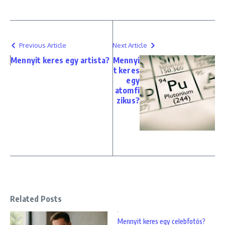
Previous Article
Next Article
Mennyit keres egy artista?
Mennyi
t keres
egy
atomfi
zikus?
Related Posts
Mennyit keres egy celebfotós?