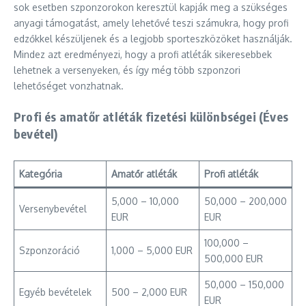
sok esetben szponzorokon keresztül kapják meg a szükséges
anyagi támogatást, amely lehetővé teszi számukra, hogy profi
edzőkkel készüljenek és a legjobb sporteszközöket használják.
Mindez azt eredményezi, hogy a profi atléták sikeresebbek
lehetnek a versenyeken, és így még több szponzori
lehetőséget vonzhatnak.
Profi és amatőr atléták fizetési különbségei (Éves
bevétel)
Kategória
Amatőr atléták
Profi atléták
5,000 – 10,000
50,000 – 200,000
Versenybevétel
EUR
EUR
100,000 –
Szponzoráció
1,000 – 5,000 EUR
500,000 EUR
50,000 – 150,000
Egyéb bevételek
500 – 2,000 EUR
EUR