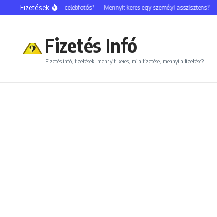
Ugrás a tartalomhoz
Fizetések
Mennyit keres egy celebfotós?
Mennyit keres egy személyi asszisztens?
Menn
Fizetés Infó
Fizetés infó, fizetések, mennyit keres, mi a fizetése, mennyi a fizetése?