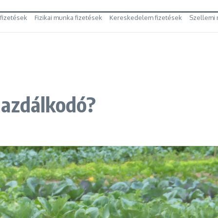
 fizetések
Fizikai munka fizetések
Kereskedelem fizetések
Szellemi 
gazdálkodó?