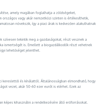
sítése, amely magában foglalhatja a zöldségeket,
országos vagy akár nemzetközi szinten is értékesíthetik,
yamatosan növekszik, így a piaci árak is kedvezően alakulhatnak
ók szívesen tekintik meg a gazdaságokat, részt vesznek a
a ismertségét is. Emellett a biogazdálkodók részt vehetnek
yi lehetőséget jelenthet.
ci kereslettől és kínálattól. Általánosságban elmondható, hogy
got vezet, akár 50-60 ezer eurót is elérhet. Ezek az
 képes kihasználni a rendelkezésére álló erőforrásokat.