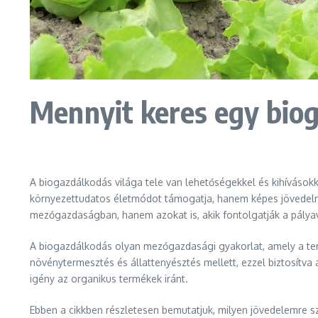
Mennyit keres egy bio
A biogazdálkodás világa tele van lehetőségekkel és kihívások
környezettudatos életmódot támogatja, hanem képes jövedelmez
mezőgazdaságban, hanem azokat is, akik fontolgatják a pályav
A biogazdálkodás olyan mezőgazdasági gyakorlat, amely a te
növénytermesztés és állattenyésztés mellett, ezzel biztosítva
igény az organikus termékek iránt.
Ebben a cikkben részletesen bemutatjuk, milyen jövedelemre s