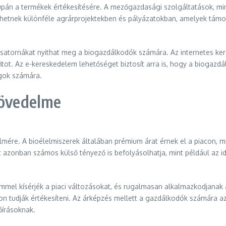
pán a termékek értékesítésére. A mezőgazdasági szolgáltatások, mint
ehetnek különféle agrárprojektekben és pályázatokban, amelyek tám
i csatornákat nyithat meg a biogazdálkodók számára. Az internetes ke
fitot. Az e-kereskedelem lehetőséget biztosít arra is, hogy a biogaz
ágok számára.
jövedelme
lmére. A bioélelmiszerek általában prémium árat érnek el a piacon, m
t azonban számos külső tényező is befolyásolhatja, mint például az i
el kísérjék a piaci változásokat, és rugalmasan alkalmazkodjanak az
n tudják értékesíteni. Az árképzés mellett a gazdálkodók számára a
őírásoknak.