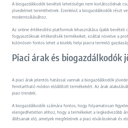
A biogazdálkodók bevételi lehetőségei nem korlátozódnak csu
jövedelmet teremthetnek. Ezenkívül a biogazdálkodók részt v
modernizálásához.
Az online értékesítési platformok kihasználása újabb bevétel
fogyasztóknak értékesítsék termékeiket, ezáltal növelve a pro
különösen fontos lehet a kisebb, helyi piacra termelő gazdas
Piaci árak és biogazdálkodók 
A piaci árak jelentős hatással vannak a biogazdálkodók jövede
fenntartható módon előállított termékekért. Az árak alakulásá
piaci trendek.
A biogazdálkodók számára fontos, hogy folyamatosan figyelemm
elengedhetetlen ahhoz, hogy a termékeket a legkedvezőbb áro
állítsanak elő, amelyek megfelelnek a piaci elvárásoknak és el