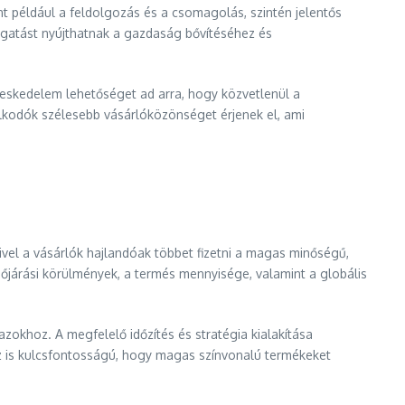
 például a feldolgozás és a csomagolás, szintén jelentős
ogatást nyújthatnak a gazdaság bővítéséhez és
reskedelem lehetőséget ad arra, hogy közvetlenül a
dálkodók szélesebb vásárlóközönséget érjenek el, ami
ivel a vásárlók hajlandóak többet fizetni a magas minőségű,
dőjárási körülmények, a termés mennyisége, valamint a globális
okhoz. A megfelelő időzítés és stratégia kialakítása
z is kulcsfontosságú, hogy magas színvonalú termékeket