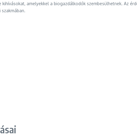
le kihívásokat, amelyekkel a biogazdálkodók szembesülhetnek. Az érd
li szakmában.
ásai