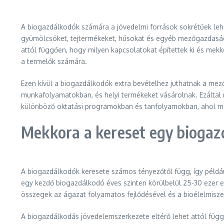
A biogazdálkodók számára a jövedelmi források sokrétűek lehe
gyümölcsöket, tejtermékeket, húsokat és egyéb mezőgazdasági
attól függően, hogy milyen kapcsolatokat építettek ki és mekko
a termelők számára.
Ezen kívül a biogazdálkodók extra bevételhez juthatnak a mez
munkafolyamatokban, és helyi termékeket vásárolnak. Ezáltal 
különböző oktatási programokban és tanfolyamokban, ahol meg
Mekkora a kereset egy bioga
A biogazdálkodók keresete számos tényezőtől függ, így például
egy kezdő biogazdálkodó éves szinten körülbelül 25-30 ezer e
összegek az ágazat folyamatos fejlődésével és a bioélelmisze
A biogazdálkodás jövedelemszerkezete eltérő lehet attól füg