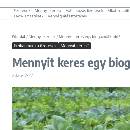
Fizetések
Mennyit keres?
Vállalkozás fizetések
Alkalmazotti
Tech/IT fizetések
Vendéglátás fizetések
Főoldal
/
Mennyit keres?
/
Mennyit keres egy biogazdálkodó?
Fizikai munka fizetések
Mennyit keres?
Mennyit keres egy bio
2025-12-27