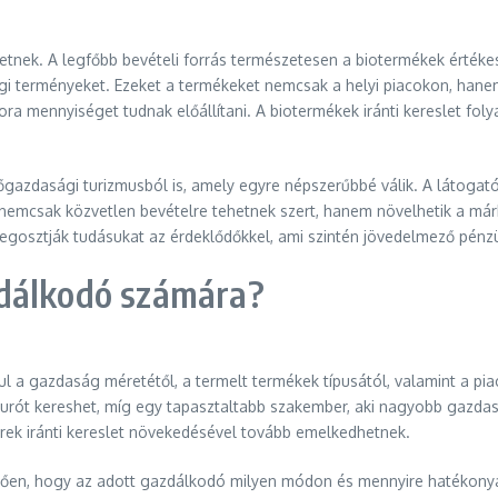
tnek. A legfőbb bevételi forrás természetesen a biotermékek értéke
 terményeket. Ezeket a termékeket nemcsak a helyi piacokon, hanem 
ra mennyiséget tudnak előállítani. A biotermékek iránti kereslet fol
őgazdasági turizmusból is, amely egyre népszerűbbé válik. A látogat
nemcsak közvetlen bevételre tehetnek szert, hanem növelhetik a márk
osztják tudásukat az érdeklődőkkel, ami szintén jövedelmező pénzüg
zdálkodó számára?
 a gazdaság méretétől, a termelt termékek típusától, valamint a pia
urót kereshet, míg egy tapasztaltabb szakember, aki nagyobb gazdasá
rek iránti kereslet növekedésével tovább emelkedhetnek.
gően, hogy az adott gazdálkodó milyen módon és mennyire hatékonyan