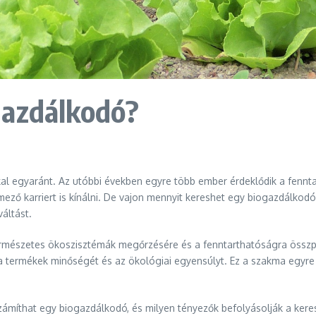
gazdálkodó?
kal egyaránt. Az utóbbi években egyre több ember érdeklődik a fenn
ő karriert is kínálni. De vajon mennyit kereshet egy biogazdálkodó
áltást.
rmészetes ökoszisztémák megőrzésére és a fenntarthatóságra összp
 a termékek minőségét és az ökológiai egyensúlyt. Ez a szakma egyre
zámíthat egy biogazdálkodó, és milyen tényezők befolyásolják a keres