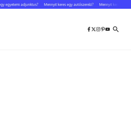
gyetemi adjunktus?
Mennyit keres egy autószerelő?
Mennyit keres egy celebf