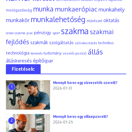
munka
munkaerőpiac
munkahely
mezőgazdaság
munkalehetőség
munkakör
oktatás
művészet
szakma
szakmai
pénzügy
piac
orvosi szakma
sport
fejlődés
szakmák
szolgáltatás
szórakoztatás
technikus
állás
technológia
tudomány
tervezés
vezetői pozíció
építőipar
álláskeresés
Fizetések:
Mennyit keres egy vízvezeték-szerelő?
1
2026-07-13
Mennyit keres egy villanyszerelő?
2
2026-07-25