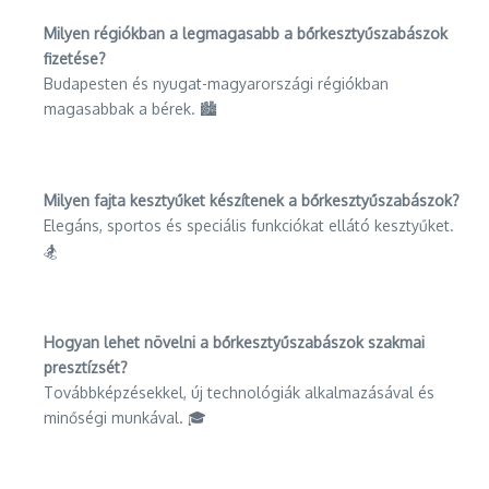
Milyen régiókban a legmagasabb a bőrkesztyűszabászok
fizetése?
Budapesten és nyugat-magyarországi régiókban
magasabbak a bérek. 🏙️
Milyen fajta kesztyűket készítenek a bőrkesztyűszabászok?
Elegáns, sportos és speciális funkciókat ellátó kesztyűket.
🏂
Hogyan lehet növelni a bőrkesztyűszabászok szakmai
presztízsét?
Továbbképzésekkel, új technológiák alkalmazásával és
minőségi munkával. 🎓