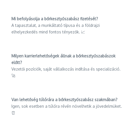
Mi befolyásolja a bőrkesztyűszabász fizetését?
A tapasztalat, a munkáltató típusa és a földrajzi
elhelyezkedés mind fontos tényezők. 📈
Milyen karrierlehetőségek állnak a bőrkesztyűszabászok
előtt?
Vezetői pozíciók, saját vállalkozás indítása és specializáció.
🚀
Van lehetőség túlórára a bőrkesztyűszabász szakmában?
Igen, sok esetben a túlóra révén növelhetik a jövedelmüket.
⏰