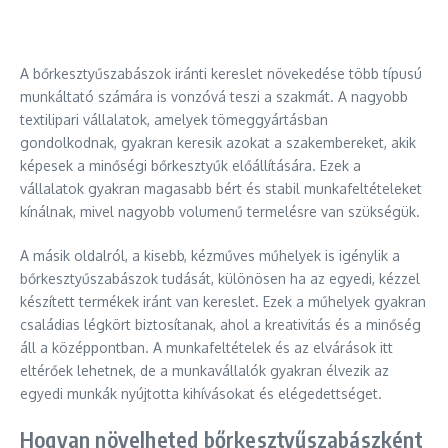
A bőrkesztyűszabászok iránti kereslet növekedése több típusú
munkáltató számára is vonzóvá teszi a szakmát. A nagyobb
textilipari vállalatok, amelyek tömeggyártásban
gondolkodnak, gyakran keresik azokat a szakembereket, akik
képesek a minőségi bőrkesztyűk előállítására. Ezek a
vállalatok gyakran magasabb bért és stabil munkafeltételeket
kínálnak, mivel nagyobb volumenű termelésre van szükségük.
A másik oldalról, a kisebb, kézműves műhelyek is igénylik a
bőrkesztyűszabászok tudását, különösen ha az egyedi, kézzel
készített termékek iránt van kereslet. Ezek a műhelyek gyakran
családias légkört biztosítanak, ahol a kreativitás és a minőség
áll a középpontban. A munkafeltételek és az elvárások itt
eltérőek lehetnek, de a munkavállalók gyakran élvezik az
egyedi munkák nyújtotta kihívásokat és elégedettséget.
Hogyan növelheted bőrkesztyűszabászként