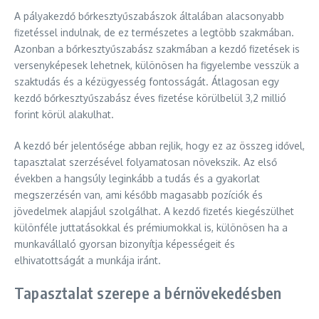
A pályakezdő bőrkesztyűszabászok általában alacsonyabb
fizetéssel indulnak, de ez természetes a legtöbb szakmában.
Azonban a bőrkesztyűszabász szakmában a kezdő fizetések is
versenyképesek lehetnek, különösen ha figyelembe vesszük a
szaktudás és a kézügyesség fontosságát. Átlagosan egy
kezdő bőrkesztyűszabász éves fizetése körülbelül 3,2 millió
forint körül alakulhat.
A kezdő bér jelentősége abban rejlik, hogy ez az összeg idővel,
tapasztalat szerzésével folyamatosan növekszik. Az első
években a hangsúly leginkább a tudás és a gyakorlat
megszerzésén van, ami később magasabb pozíciók és
jövedelmek alapjául szolgálhat. A kezdő fizetés kiegészülhet
különféle juttatásokkal és prémiumokkal is, különösen ha a
munkavállaló gyorsan bizonyítja képességeit és
elhivatottságát a munkája iránt.
Tapasztalat szerepe a bérnövekedésben