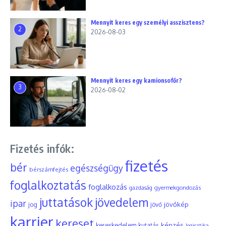
Mennyit keres egy személyi asszisztens?
2
2026-08-03
Mennyit keres egy kamionsofőr?
3
2026-08-02
Fizetés infók:
fizetés
bér
egészségügy
bérszámfejtés
foglalkoztatás
foglalkozás
gyermekgondozás
gazdaság
juttatások
jövedelem
ipar
jövőkép
jog
jövő
karrier
kereset
képzés
kereskedelem
kutatás
logisztika