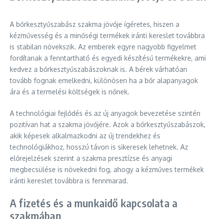
A bőrkesztyűszabász szakma jövője ígéretes, hiszen a
kézművesség és a minőségi termékek iránti kereslet továbbra
is stabilan növekszik. Az emberek egyre nagyobb figyelmet
fordítanak a fenntartható és egyedi készítésű termékekre, ami
kedvez a bőrkesztyűszabászoknak is. A bérek várhatóan
tovább fognak emelkedni, különösen ha a bőr alapanyagok
ára és a termelési költségek is nőnek.
A technológiai fejlődés és az új anyagok bevezetése szintén
pozitívan hat a szakma jövőjére. Azok a bőrkesztyűszabászok,
akik képesek alkalmazkodni az új trendekhez és
technológiákhoz, hosszú távon is sikeresek lehetnek. Az
előrejelzések szerint a szakma presztízse és anyagi
megbecsülése is növekedni fog, ahogy a kézműves termékek
iránti kereslet továbbra is fennmarad.
A fizetés és a munkaidő kapcsolata a
szakmában