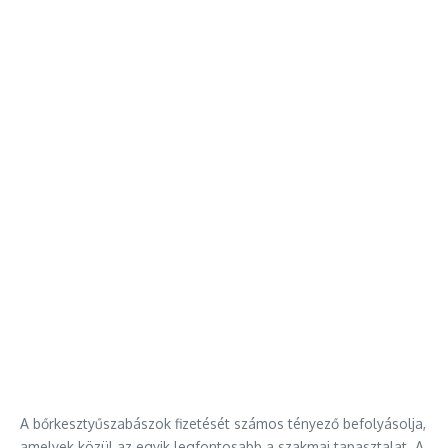
A bőrkesztyűszabászok fizetését számos tényező befolyásolja,
amelyek közül az egyik legfontosabb a szakmai tapasztalat. A