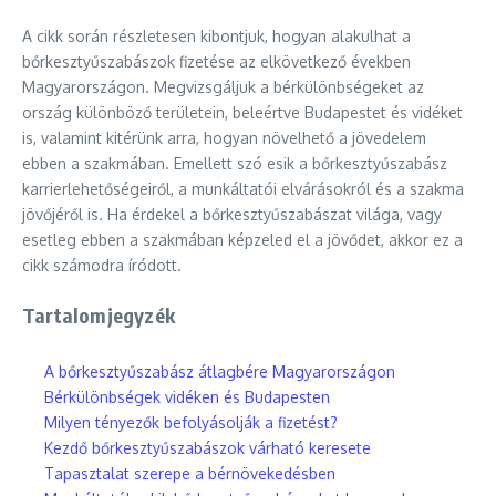
A cikk során részletesen kibontjuk, hogyan alakulhat a
bőrkesztyűszabászok fizetése az elkövetkező években
Magyarországon. Megvizsgáljuk a bérkülönbségeket az
ország különböző területein, beleértve Budapestet és vidéket
is, valamint kitérünk arra, hogyan növelhető a jövedelem
ebben a szakmában. Emellett szó esik a bőrkesztyűszabász
karrierlehetőségeiről, a munkáltatói elvárásokról és a szakma
jövőjéről is. Ha érdekel a bőrkesztyűszabászat világa, vagy
esetleg ebben a szakmában képzeled el a jövődet, akkor ez a
cikk számodra íródott.
Tartalomjegyzék
A bőrkesztyűszabász átlagbére Magyarországon
Bérkülönbségek vidéken és Budapesten
Milyen tényezők befolyásolják a fizetést?
Kezdő bőrkesztyűszabászok várható keresete
Tapasztalat szerepe a bérnövekedésben