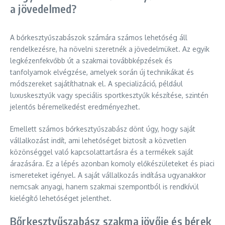
a jövedelmed?
A bőrkesztyűszabászok számára számos lehetőség áll
rendelkezésre, ha növelni szeretnék a jövedelmüket. Az egyik
legkézenfekvőbb út a szakmai továbbképzések és
tanfolyamok elvégzése, amelyek során új technikákat és
módszereket sajátíthatnak el. A specializáció, például
luxuskesztyűk vagy speciális sportkesztyűk készítése, szintén
jelentős béremelkedést eredményezhet.
Emellett számos bőrkesztyűszabász dönt úgy, hogy saját
vállalkozást indít, ami lehetőséget biztosít a közvetlen
közönséggel való kapcsolattartásra és a termékek saját
árazására. Ez a lépés azonban komoly előkészületeket és piaci
ismereteket igényel. A saját vállalkozás indítása ugyanakkor
nemcsak anyagi, hanem szakmai szempontból is rendkívül
kielégítő lehetőséget jelenthet.
Bőrkesztyűszabász szakma jövője és bérek