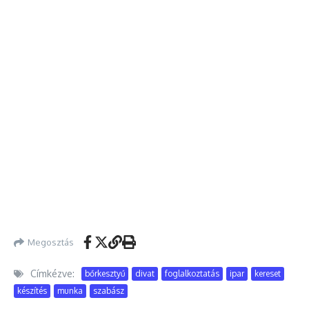
Megosztás
Címkézve:
bőrkesztyű
divat
foglalkoztatás
ipar
kereset
készítés
munka
szabász