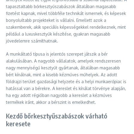
tapasztaltabb bőrkesztyűszabászok általában magasabb
fizetést kapnak, mivel többféle technikát ismernek, és képesek
bonyolultabb projekteket is vállalni. Emellett azok a
szakemberek, akik speciális képességekkel rendelkeznek, mint
például a luxuskesztyűk készítése, gyakran magasabb
jövedelemre számíthatnak.
A munkáltató típusa is jelentős szerepet játszik a bér
alakulásában. A nagyobb vállalatok, amelyek rendszeresen
nagy mennyiségű kesztyűt gyártanak, általában magasabb
bért kínálnak, mint a kisebb kézműves műhelyek. Az adott
földrajzi terület gazdasági helyzete és a helyi munkaerőpiac is
hatással van a bérekre. A kereslet és kínálat törvénye alapján,
ha egy adott régióban nagyobb a kereslet a kézműves
termékek iránt, akkor a bérszint is emelkedhet.
Kezdő bőrkesztyűszabászok várható
keresete