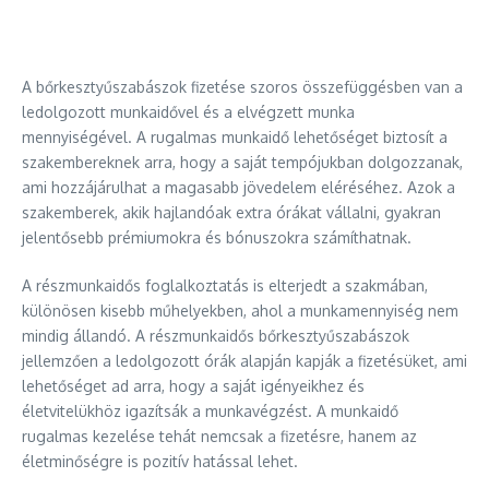
A bőrkesztyűszabászok fizetése szoros összefüggésben van a
ledolgozott munkaidővel és a elvégzett munka
mennyiségével. A rugalmas munkaidő lehetőséget biztosít a
szakembereknek arra, hogy a saját tempójukban dolgozzanak,
ami hozzájárulhat a magasabb jövedelem eléréséhez. Azok a
szakemberek, akik hajlandóak extra órákat vállalni, gyakran
jelentősebb prémiumokra és bónuszokra számíthatnak.
A részmunkaidős foglalkoztatás is elterjedt a szakmában,
különösen kisebb műhelyekben, ahol a munkamennyiség nem
mindig állandó. A részmunkaidős bőrkesztyűszabászok
jellemzően a ledolgozott órák alapján kapják a fizetésüket, ami
lehetőséget ad arra, hogy a saját igényeikhez és
életvitelükhöz igazítsák a munkavégzést. A munkaidő
rugalmas kezelése tehát nemcsak a fizetésre, hanem az
életminőségre is pozitív hatással lehet.