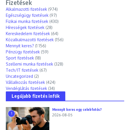
Fizetések
Alkalmazotti fizetések
(974)
Egészségügy fizetések
(97)
Fizikai munka fizetések
(430)
Hírességek fizetések
(28)
Kereskedelem fizetések
(64)
Közalkalmazotti fizetések
(156)
Mennyit keres?
(1 156)
Pénzügy fizetések
(59)
Sport fizetések
(18)
Szellemi munka fizetések
(328)
Tech/IT fizetések
(67)
Uncategorized
(2)
Vállalkozás fizetések
(424)
Vendéglátás fizetések
(34)
Legújabb fizetés infók
Mennyit keres egy celebfotós?
1
2026-08-05