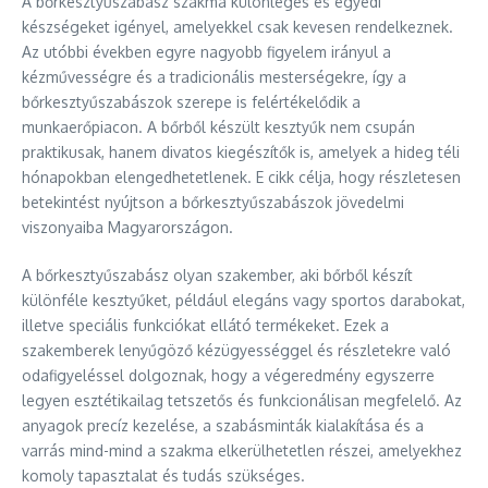
A bőrkesztyűszabász szakma különleges és egyedi
készségeket igényel, amelyekkel csak kevesen rendelkeznek.
Az utóbbi években egyre nagyobb figyelem irányul a
kézművességre és a tradicionális mesterségekre, így a
bőrkesztyűszabászok szerepe is felértékelődik a
munkaerőpiacon. A bőrből készült kesztyűk nem csupán
praktikusak, hanem divatos kiegészítők is, amelyek a hideg téli
hónapokban elengedhetetlenek. E cikk célja, hogy részletesen
betekintést nyújtson a bőrkesztyűszabászok jövedelmi
viszonyaiba Magyarországon.
A bőrkesztyűszabász olyan szakember, aki bőrből készít
különféle kesztyűket, például elegáns vagy sportos darabokat,
illetve speciális funkciókat ellátó termékeket. Ezek a
szakemberek lenyűgöző kézügyességgel és részletekre való
odafigyeléssel dolgoznak, hogy a végeredmény egyszerre
legyen esztétikailag tetszetős és funkcionálisan megfelelő. Az
anyagok precíz kezelése, a szabásminták kialakítása és a
varrás mind-mind a szakma elkerülhetetlen részei, amelyekhez
komoly tapasztalat és tudás szükséges.