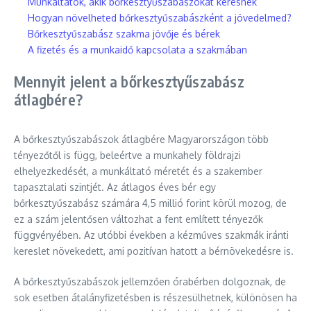
Munkáltatók, akik bőrkesztyűszabászokat keresnek
Hogyan növelheted bőrkesztyűszabászként a jövedelmed?
Bőrkesztyűszabász szakma jövője és bérek
A fizetés és a munkaidő kapcsolata a szakmában
Mennyit jelent a bőrkesztyűszabász
átlagbére?
A bőrkesztyűszabászok átlagbére Magyarországon több
tényezőtől is függ, beleértve a munkahely földrajzi
elhelyezkedését, a munkáltató méretét és a szakember
tapasztalati szintjét. Az átlagos éves bér egy
bőrkesztyűszabász számára 4,5 millió forint körül mozog, de
ez a szám jelentősen változhat a fent említett tényezők
függvényében. Az utóbbi években a kézműves szakmák iránti
kereslet növekedett, ami pozitívan hatott a bérnövekedésre is.
A bőrkesztyűszabászok jellemzően órabérben dolgoznak, de
sok esetben átalányfizetésben is részesülhetnek, különösen ha