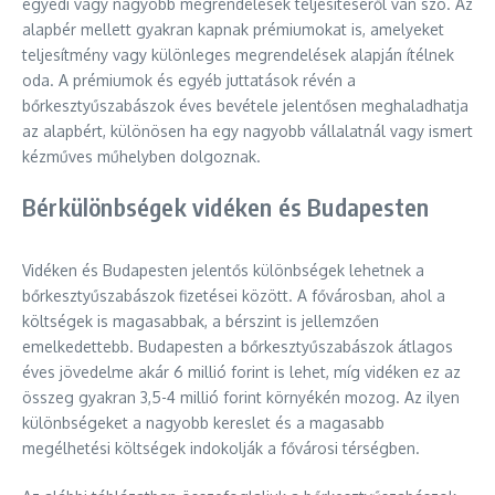
egyedi vagy nagyobb megrendelések teljesítéséről van szó. Az
alapbér mellett gyakran kapnak prémiumokat is, amelyeket
teljesítmény vagy különleges megrendelések alapján ítélnek
oda. A prémiumok és egyéb juttatások révén a
bőrkesztyűszabászok éves bevétele jelentősen meghaladhatja
az alapbért, különösen ha egy nagyobb vállalatnál vagy ismert
kézműves műhelyben dolgoznak.
Bérkülönbségek vidéken és Budapesten
Vidéken és Budapesten jelentős különbségek lehetnek a
bőrkesztyűszabászok fizetései között. A fővárosban, ahol a
költségek is magasabbak, a bérszint is jellemzően
emelkedettebb. Budapesten a bőrkesztyűszabászok átlagos
éves jövedelme akár 6 millió forint is lehet, míg vidéken ez az
összeg gyakran 3,5-4 millió forint környékén mozog. Az ilyen
különbségeket a nagyobb kereslet és a magasabb
megélhetési költségek indokolják a fővárosi térségben.