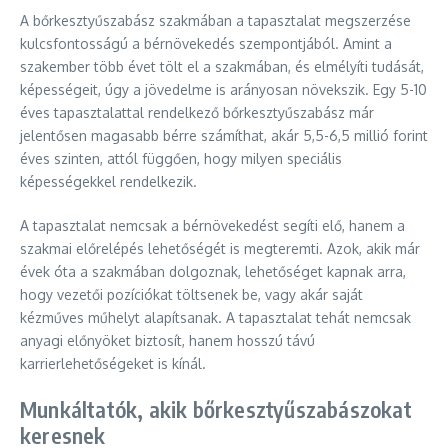
A bőrkesztyűszabász szakmában a tapasztalat megszerzése
kulcsfontosságú a bérnövekedés szempontjából. Amint a
szakember több évet tölt el a szakmában, és elmélyíti tudását,
képességeit, úgy a jövedelme is arányosan növekszik. Egy 5-10
éves tapasztalattal rendelkező bőrkesztyűszabász már
jelentősen magasabb bérre számíthat, akár 5,5-6,5 millió forint
éves szinten, attól függően, hogy milyen speciális
képességekkel rendelkezik.
A tapasztalat nemcsak a bérnövekedést segíti elő, hanem a
szakmai előrelépés lehetőségét is megteremti. Azok, akik már
évek óta a szakmában dolgoznak, lehetőséget kapnak arra,
hogy vezetői pozíciókat töltsenek be, vagy akár saját
kézműves műhelyt alapítsanak. A tapasztalat tehát nemcsak
anyagi előnyöket biztosít, hanem hosszú távú
karrierlehetőségeket is kínál.
Munkáltatók, akik bőrkesztyűszabászokat
keresnek