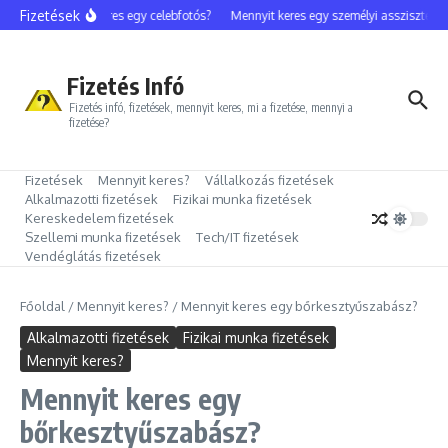
Ugrás a tartalomhoz
Fizetések
Mennyit keres egy celebfotós?
Mennyit keres egy személyi asszisztens?
Fizetés Infó
Fizetés infó, fizetések, mennyit keres, mi a fizetése, mennyi a
fizetése?
Fizetések
Mennyit keres?
Vállalkozás fizetések
Alkalmazotti fizetések
Fizikai munka fizetések
Kereskedelem fizetések
Szellemi munka fizetések
Tech/IT fizetések
Vendéglátás fizetések
Főoldal
/
Mennyit keres?
/
Mennyit keres egy bőrkesztyűszabász?
Alkalmazotti fizetések
Fizikai munka fizetések
Mennyit keres?
Mennyit keres egy
bőrkesztyűszabász?