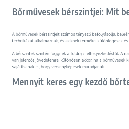
Bőrművesek bérszintjei: Mit b
A bőrművesek bérszintjeit számos tényező befolyásolja, beleér
technikákat alkalmaznak, és akiknek termékei különlegesek é
A bérszintek szintén függnek a földrajzi elhelyezkedéstől. A
van jelentős jövedelemre, különösen akkor, ha a bőrművesek k
sajátítsanak el, hogy versenyképesek maradjanak.
Mennyit keres egy kezdő bőrt