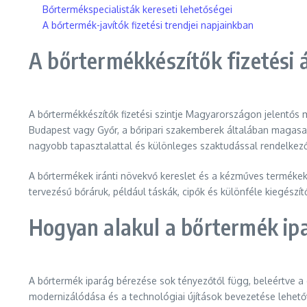
Bőrtermékspecialisták kereseti lehetőségei
A bőrtermék-javítók fizetési trendjei napjainkban
A bőrtermékkészítők fizetési
A bőrtermékkészítők fizetési szintje Magyarországon jelentős m
Budapest vagy Győr, a bőripari szakemberek általában magasabb 
nagyobb tapasztalattal és különleges szaktudással rendelkező
A bőrtermékek iránti növekvő kereslet és a kézműves terméke
tervezésű bőráruk, például táskák, cipők és különféle kiegész
Hogyan alakul a bőrtermék ip
A bőrtermék iparág bérezése sok tényezőtől függ, beleértve a 
modernizálódása és a technológiai újítások bevezetése lehető