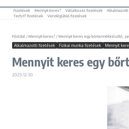
Fizetések
Mennyit keres?
Vállalkozás fizetések
Alkalmazotti
Tech/IT fizetések
Vendéglátás fizetések
Főoldal
/
Mennyit keres?
/
Mennyit keres egy bőrtermékkészítő, -ja
Alkalmazotti fizetések
Fizikai munka fizetések
Mennyit ker
Mennyit keres egy bőrt
2025-12-30