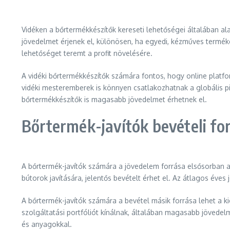
Vidéken a bőrtermékkészítők kereseti lehetőségei általában a
jövedelmet érjenek el, különösen, ha egyedi, kézműves termék
lehetőséget teremt a profit növelésére.
A vidéki bőrtermékkészítők számára fontos, hogy online platf
vidéki mesteremberek is könnyen csatlakozhatnak a globális p
bőrtermékkészítők is magasabb jövedelmet érhetnek el.
Bőrtermék-javítók bevételi fo
A bőrtermék-javítók számára a jövedelem forrása elsősorban a j
bútorok javítására, jelentős bevételt érhet el. Az átlagos éves
A bőrtermék-javítók számára a bevétel másik forrása lehet a k
szolgáltatási portfóliót kínálnak, általában magasabb jövedelm
és anyagokkal.