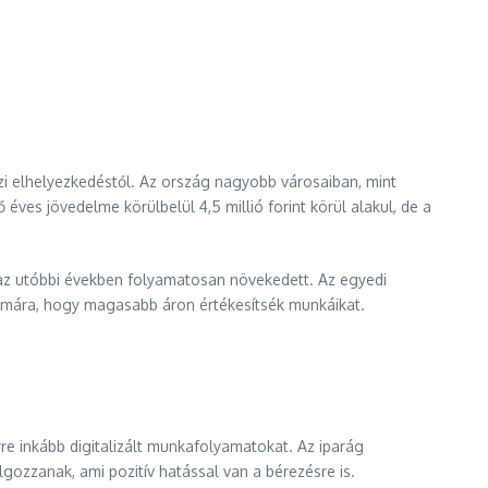
jzi elhelyezkedéstől. Az ország nagyobb városaiban, mint
ves jövedelme körülbelül 4,5 millió forint körül alakul, de a
 az utóbbi években folyamatosan növekedett. Az egyedi
számára, hogy magasabb áron értékesítsék munkáikat.
re inkább digitalizált munkafolyamatokat. Az iparág
ozzanak, ami pozitív hatással van a bérezésre is.