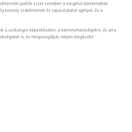
 bőrtermék-javítók ezzel szemben a meglévő bőrtermékek
ég komoly szakértelmet és tapasztalatot igényel, és a
k a szükséges képesítésekre, a karrierlehetőségekre, és arra
nbségeket is, és megvizsgáljuk, milyen kiegészítő