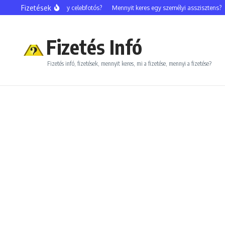
Ugrás a tartalomhoz
Fizetések
Mennyit keres egy celebfotós?
Mennyit keres egy személyi asszisztens?
M
Fizetés Infó
Fizetés infó, fizetések, mennyit keres, mi a fizetése, mennyi a fizetése?