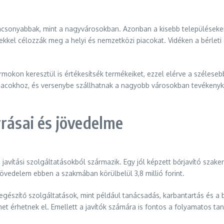
lacsonyabbak, mint a nagyvárosokban. Azonban a kisebb településeke
ekkel célozzák meg a helyi és nemzetközi piacokat. Vidéken a bérlet
ormokon keresztül is értékesítsék termékeiket, ezzel elérve a széle
iacokhoz, és versenybe szállhatnak a nagyobb városokban tevékenykedő
rrásai és jövedelme
avítási szolgáltatásokból származik. Egy jól képzett bőrjavító szakem
 jövedelem ebben a szakmában körülbelül 3,8 millió forint.
iegészítő szolgáltatások, mint például tanácsadás, karbantartás és 
et érhetnek el. Emellett a javítók számára is fontos a folyamatos tan