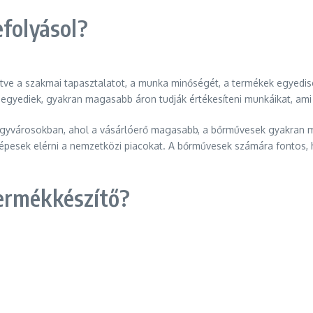
efolyásol?
tve a szakmai tapasztalatot, a munka minőségét, a termékek egyediség
s egyediek, gyakran magasabb áron tudják értékesíteni munkáikat, 
 nagyvárosokban, ahol a vásárlóerő magasabb, a bőrművesek gyakran 
épesek elérni a nemzetközi piacokat. A bőrművesek számára fontos, 
ermékkészítő?