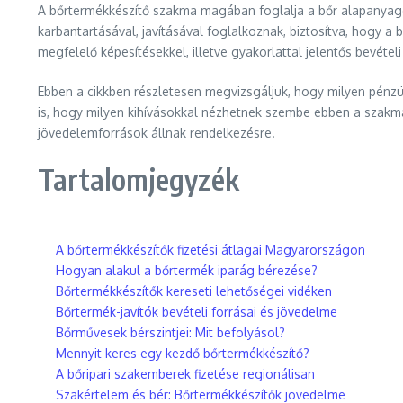
A bőrtermékkészítő szakma magában foglalja a bőr alapanyago
karbantartásával, javításával foglalkoznak, biztosítva, hogy 
megfelelő képesítésekkel, illetve gyakorlattal jelentős bevételi 
Ebben a cikkben részletesen megvizsgáljuk, hogy milyen pénzüg
is, hogy milyen kihívásokkal nézhetnek szembe ebben a szakmába
jövedelemforrások állnak rendelkezésre.
Tartalomjegyzék
A bőrtermékkészítők fizetési átlagai Magyarországon
Hogyan alakul a bőrtermék iparág bérezése?
Bőrtermékkészítők kereseti lehetőségei vidéken
Bőrtermék-javítók bevételi forrásai és jövedelme
Bőrművesek bérszintjei: Mit befolyásol?
Mennyit keres egy kezdő bőrtermékkészítő?
A bőripari szakemberek fizetése regionálisan
Szakértelem és bér: Bőrtermékkészítők jövedelme