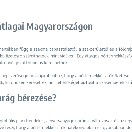
 átlagai Magyarországon
értékben függ a szakmai tapasztalattól, a szakterülettől és a földra
fizetésre számíthatnak, mint vidéken. Egy átlagos bőrtermékkészítő é
k ennél jóval többet is kereshetnek.
k népszerűsége hozzájárul ahhoz, hogy a bőrtermékkészítők fizetése
ítők, különösen keresettek, ami lehetőséget biztosít a szakemberek 
arág bérezése?
globális piaci trendeket, a nyersanyagok árának változásait és az egy
vé teszi, hogy a bőrtermékkészítők hatékonyabban és gyorsabban dolg