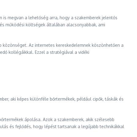
n is megvan a lehetőség arra, hogy a szakemberek jelentős
i és működési költségek általában alacsonyabbak, ami
sebb közönséget. Az internetes kereskedelemnek köszönhetően a
 kollégáikkal. Ezzel a stratégiával a vidéki
ber, aki képes különféle bőrtermékek, például cipők, táskák és
a bőrtermékek ápolása. Azok a szakemberek, akik szélesebb
ulás és fejlődés, hogy lépést tartsanak a legújabb technikákkal