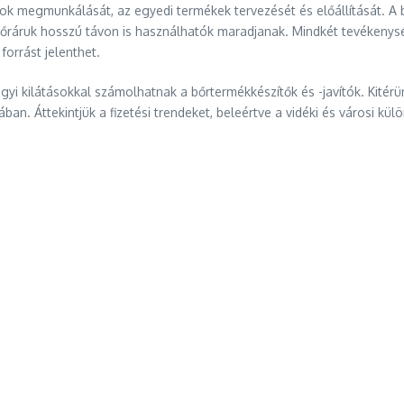
k megmunkálását, az egyedi termékek tervezését és előállítását. A
a bőráruk hosszú távon is használhatók maradjanak. Mindkét tevékenys
forrást jelenthet.
yi kilátásokkal számolhatnak a bőrtermékkészítők és -javítók. Kitérün
n. Áttekintjük a fizetési trendeket, beleértve a vidéki és városi külö