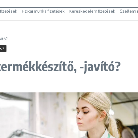
 fizetések
Fizikai munka fizetések
Kereskedelem fizetések
Szellemi 
vító?
es?
ermékkészítő, -javító?