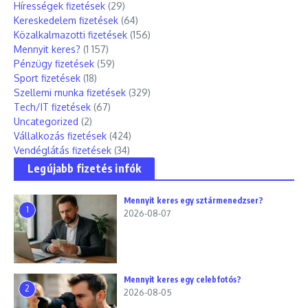
Hírességek fizetések
(29)
Kereskedelem fizetések
(64)
Közalkalmazotti fizetések
(156)
Mennyit keres?
(1 157)
Pénzügy fizetések
(59)
Sport fizetések
(18)
Szellemi munka fizetések
(329)
Tech/IT fizetések
(67)
Uncategorized
(2)
Vállalkozás fizetések
(424)
Vendéglátás fizetések
(34)
Legújabb fizetés infók
Mennyit keres egy sztármenedzser?
1
2026-08-07
Mennyit keres egy celebfotós?
2
2026-08-05