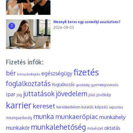
Mennyit keres egy személyi asszisztens?
3
2026-08-03
Fizetés infók:
fizetés
bér
egészségügy
bérszámfejtés
foglalkoztatás
foglalkozás
gyermekgondozás
gazdaság
juttatások
jövedelem
ipar
jövőkép
jog
jövő
karrier
kereset
képzés
kereskedelem
kutatás
logisztika
munka
munkaerőpiac
munkahely
mezőgazdaság
munkalehetőség
munkakör
oktatás
művészet