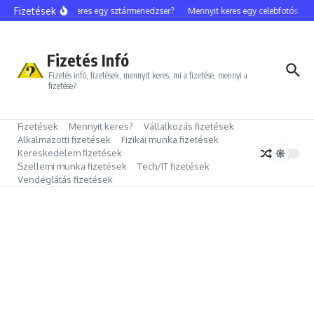
Ugrás a tartalomhoz
Fizetések
Mennyit keres egy sztármenedzser?
Mennyit keres egy celebfotós?
M
Fizetés Infó
Fizetés infó, fizetések, mennyit keres, mi a fizetése, mennyi a
fizetése?
Fizetések
Mennyit keres?
Vállalkozás fizetések
Alkalmazotti fizetések
Fizikai munka fizetések
Kereskedelem fizetések
Szellemi munka fizetések
Tech/IT fizetések
Vendéglátás fizetések