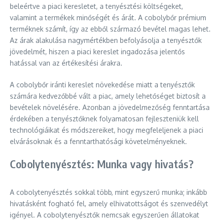
beleértve a piaci keresletet, a tenyésztési költségeket,
valamint a termékek minőségét és árát. A cobolybőr prémium
terméknek számít, így az ebből származó bevétel magas lehet.
Az árak alakulása nagymértékben befolyásolja a tenyésztők
jövedelmét, hiszen a piaci kereslet ingadozása jelentős
hatással van az értékesítési árakra.
A cobolybőr iránti kereslet növekedése miatt a tenyésztők
számára kedvezőbbé vált a piac, amely lehetőséget biztosít a
bevételek növelésére. Azonban a jövedelmezőség fenntartása
érdekében a tenyésztőknek folyamatosan fejleszteniük kell
technológiáikat és módszereiket, hogy megfeleljenek a piaci
elvárásoknak és a fenntarthatósági követelményeknek.
Cobolytenyésztés: Munka vagy hivatás?
A cobolytenyésztés sokkal több, mint egyszerű munka; inkább
hivatásként fogható fel, amely elhivatottságot és szenvedélyt
igényel. A cobolytenyésztők nemcsak egyszerűen állatokat