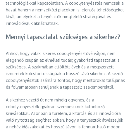
technológiákkal kapcsolatban. A cobolytenyésztés nemcsak a
hazai, hanem a nemzetközi piacokon is jelentős lehetőségeket
kínál, amelyeket a tenyésztők megfelelő stratégiával és
innovációval kiaknázhatnak.
Mennyi tapasztalat szükséges a sikerhez?
Ahhoz, hogy valaki sikeres cobolytenyésztővé váljon, nem
elegendő csupán az elméleti tudás; gyakorlati tapasztalat is
szükséges. A szakmában eltöltött évek és a megszerzett
ismeretek kulcsfontosságúak a hosszú távú sikerhez. A kezdő
cobolytenyésztők számára fontos, hogy mentorokat találjanak
és folyamatosan tanuljanak a tapasztalt szakemberektől.
A sikerhez vezető út nem mindig egyenes, és a
cobolytenyésztők gyakran szembesülnek különböző
kihívásokkal. Azonban a türelem, a kitartás és az innovációra
való nyitottság segíthet abban, hogy a tenyésztők átvészeljék
a nehéz időszakokat és hosszú távon is fenntartható módon