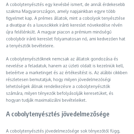
A cobolytenyésztés egy kevésbé ismert, de annál érdekesebb
szakma Magyarországon, amely napjainkban egyre több
figyelmet kap. A prémes állatok, mint a cobolyok tenyésztése
a divatipar és a luxuscikkek iránti kereslet növekedése révén
újra felélénkült. A magyar piacon a prémium minőségű
cobolybőr iránti kereslet folyamatosan nő, ami kedvezően hat
a tenyésztők bevételeire.
A cobolytenyésztőknek nemcsak az állatok gondozása és
nevelése a feladatuk, hanem az üzleti oldalt is kezelniük kell,
beleértve a marketinget és az értékesítést is. Az alábbi cikkben
részletesen bemutatjuk, hogy milyen jövedelmezőségi
lehetőségek állnak rendelkezésre a cobolytenyésztők
számára, milyen tényezők befolyásolják keresetüket, és
hogyan tudják maximalizálni bevételeiket.
A cobolytenyésztés jövedelmezősége
A cobolytenyésztés jövedelmezősége sok tényezőtől függ,