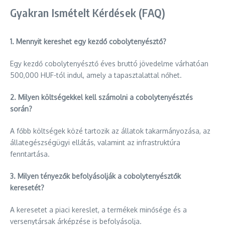
Gyakran Ismételt Kérdések (FAQ)
1. Mennyit kereshet egy kezdő cobolytenyésztő?
Egy kezdő cobolytenyésztő éves bruttó jövedelme várhatóan
500,000 HUF-tól indul, amely a tapasztalattal nőhet.
2. Milyen költségekkel kell számolni a cobolytenyésztés
során?
A főbb költségek közé tartozik az állatok takarmányozása, az
állategészségügyi ellátás, valamint az infrastruktúra
fenntartása.
3. Milyen tényezők befolyásolják a cobolytenyésztők
keresetét?
A keresetet a piaci kereslet, a termékek minősége és a
versenytársak árképzése is befolyásolja.