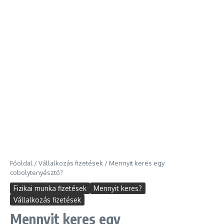
Főoldal
/
Vállalkozás fizetések
/
Mennyit keres egy
cobolytenyésztő?
Fizikai munka fizetések
Mennyit keres?
Vállalkozás fizetések
Mennyit keres egy