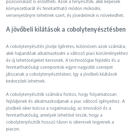
pozicionálást is erősítheti. Azok a tenyésztők, akik képesek
környezetbarát és fenntartható módon működni,
versenyelőnyre tehetnek szert, és jövedelmük is növekedhet.
A jövőbeli kilátások a cobolytenyésztésben
A cobolytenyésztés jövője ígéretes, különösen azok számára,
akik hajlandóak alkalmazkodni a változó piaci körülményekhez
és új lehetőségeket keresnek. A technológiai fejlődés és a
fenntarthatósági szempontok egyre nagyobb szerepet
játszanak a cobolytenyésztésben, így a jövőbeli kilátások
kedvezőek lehetnek.
A cobolytenyésztők számára fontos, hogy folyamatosan
fejlődjenek és alkalmazkodjanak a piac változó igényeihez. A
jövőbeli siker kulcsa a rugalmasság, az innováció és a
fenntarthatóság, amelyek lehetővé teszik, hogy a
cobolytenyésztők hosszú távon is sikeresek legyenek a
piacon.