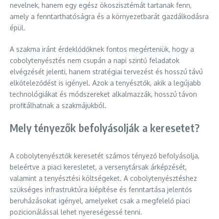
nevelnek, hanem egy egész ökoszisztémát tartanak fenn,
amely a fenntarthatóságra és a környezetbarát gazdálkodásra
épül.
A szakma iránt érdeklődőknek fontos megérteniük, hogy a
cobolytenyésztés nem csupán a napi szintű feladatok
elvégzését jelenti, hanem stratégiai tervezést és hosszú távú
elköteleződést is igényel. Azok a tenyésztők, akik a legújabb
technológiákat és módszereket alkalmazzák, hosszú távon
profitálhatnak a szakmájukból.
Mely tényezők befolyásolják a keresetet?
A cobolytenyésztők keresetét számos tényező befolyásolja,
beleértve a piaci keresletet, a versenytársak árképzését,
valamint a tenyésztési költségeket. A cobolytenyésztéshez
szükséges infrastruktúra kiépítése és fenntartása jelentős
beruházásokat igényel, amelyeket csak a megfelelő piaci
pozicionálással lehet nyereségessé tenni.