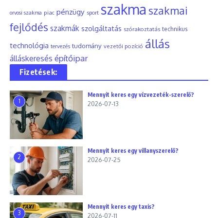
szakma
szakmai
pénzügy
piac
orvosi szakma
sport
fejlődés
szakmák
szolgáltatás
szórakoztatás
technikus
állás
technológia
tudomány
tervezés
vezetői pozíció
építőipar
álláskeresés
Fizetések:
Mennyit keres egy vízvezeték-szerelő?
1
2026-07-13
Mennyit keres egy villanyszerelő?
2
2026-07-25
Mennyit keres egy taxis?
3
2026-07-11