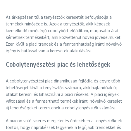
Az árképzésen túl a tenyésztők keresetét befolyásolja a
termékek minősége is. Azok a tenyésztők, akik képesek
kiemelkedő minőségű cobolybőrt előállítani, magasabb árat
kérhetnek termékeikért, ami közvetlenül növeli jövedelmüket.
Ezen kívül a piaci trendek és a fenntarthatóság iránti növekvő
igény is hatással van a keresetek alakulására.
Cobolytenyésztési piac és lehetőségek
A cobolytenyésztési piac dinamikusan fejlődik, és egyre több
lehetőséget kínál a tenyésztők számára, akik hajlandóak új
utakat keresni és kihasználni a piaci réseket. A piaci igények
változásai és a fenntartható termékek iránti növekvő kereslet
új lehetőségeket teremtenek a cobolytenyésztők számára.
A piacon való sikeres megjelenés érdekében a tenyésztőknek
fontos, hogy naprakészek legyenek a legújabb trendekkel és