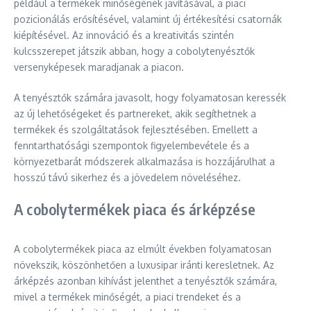
például a termékek minőségének javításával, a piaci
pozicionálás erősítésével, valamint új értékesítési csatornák
kiépítésével. Az innováció és a kreativitás szintén
kulcsszerepet játszik abban, hogy a cobolytenyésztők
versenyképesek maradjanak a piacon.
A tenyésztők számára javasolt, hogy folyamatosan keressék
az új lehetőségeket és partnereket, akik segíthetnek a
termékek és szolgáltatások fejlesztésében. Emellett a
fenntarthatósági szempontok figyelembevétele és a
környezetbarát módszerek alkalmazása is hozzájárulhat a
hosszú távú sikerhez és a jövedelem növeléséhez.
A cobolytermékek piaca és árképzése
A cobolytermékek piaca az elmúlt években folyamatosan
növekszik, köszönhetően a luxusipar iránti keresletnek. Az
árképzés azonban kihívást jelenthet a tenyésztők számára,
mivel a termékek minőségét, a piaci trendeket és a