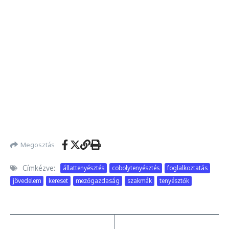
Megosztás
Címkézve:
állattenyésztés
cobolytenyésztés
foglalkoztatás
jövedelem
kereset
mezőgazdaság
szakmák
tenyésztők