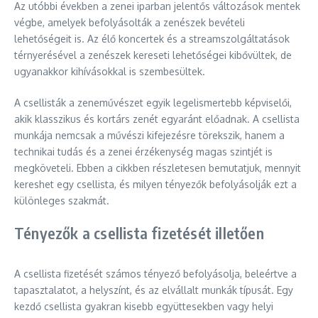
Az utóbbi években a zenei iparban jelentős változások mentek
végbe, amelyek befolyásolták a zenészek bevételi
lehetőségeit is. Az élő koncertek és a streamszolgáltatások
térnyerésével a zenészek kereseti lehetőségei kibővültek, de
ugyanakkor kihívásokkal is szembesültek.
A csellisták a zeneművészet egyik legelismertebb képviselői,
akik klasszikus és kortárs zenét egyaránt előadnak. A csellista
munkája nemcsak a művészi kifejezésre törekszik, hanem a
technikai tudás és a zenei érzékenység magas szintjét is
megköveteli. Ebben a cikkben részletesen bemutatjuk, mennyit
kereshet egy csellista, és milyen tényezők befolyásolják ezt a
különleges szakmát.
Tényezők a csellista fizetését illetően
A csellista fizetését számos tényező befolyásolja, beleértve a
tapasztalatot, a helyszínt, és az elvállalt munkák típusát. Egy
kezdő csellista gyakran kisebb együttesekben vagy helyi