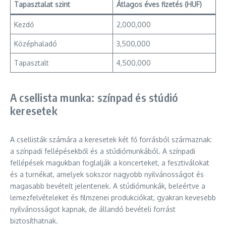
Tapasztalat szint
Átlagos éves fizetés (HUF)
Kezdő
2,000,000
Középhaladó
3,500,000
Tapasztalt
4,500,000
A csellista munka: színpad és stúdió
keresetek
A csellisták számára a keresetek két fő forrásból származnak:
a színpadi fellépésekből és a stúdiómunkából. A színpadi
fellépések magukban foglalják a koncerteket, a fesztiválokat
és a turnékat, amelyek sokszor nagyobb nyilvánosságot és
magasabb bevételt jelentenek. A stúdiómunkák, beleértve a
lemezfelvételeket és filmzenei produkciókat, gyakran kevesebb
nyilvánosságot kapnak, de állandó bevételi forrást
biztosíthatnak.