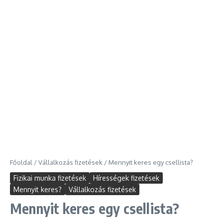
Főoldal
/
Vállalkozás fizetések
/
Mennyit keres egy csellista?
Fizikai munka fizetések
Hírességek fizetések
Mennyit keres?
Vállalkozás fizetések
Mennyit keres egy csellista?