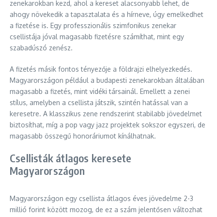
zenekarokban kezd, ahol a kereset alacsonyabb lehet, de
ahogy növekedik a tapasztalata és a hírneve, úgy emelkedhet
a fizetése is. Egy professzionális szimfonikus zenekar
csellistája jóval magasabb fizetésre számíthat, mint egy
szabadúszó zenész.
A fizetés másik fontos tényezője a földrajzi elhelyezkedés.
Magyarországon például a budapesti zenekarokban általában
magasabb a fizetés, mint vidéki társainál. Emellett a zenei
stílus, amelyben a csellista játszik, szintén hatással van a
keresetre. A klasszikus zene rendszerint stabilabb jövedelmet
biztosíthat, míg a pop vagy jazz projektek sokszor egyszeri, de
magasabb összegű honoráriumot kínálhatnak.
Csellisták átlagos keresete
Magyarországon
Magyarországon egy csellista átlagos éves jövedelme 2-3
millió forint között mozog, de ez a szám jelentősen változhat