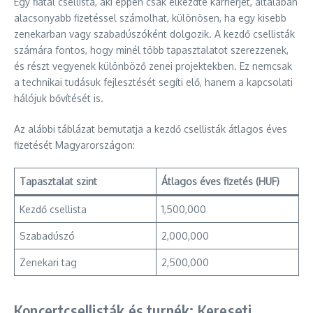
Egy fiatal csellista, aki éppen csak elkezdte karrierjét, általában
alacsonyabb fizetéssel számolhat, különösen, ha egy kisebb
zenekarban vagy szabadúszóként dolgozik. A kezdő csellisták
számára fontos, hogy minél több tapasztalatot szerezzenek,
és részt vegyenek különböző zenei projektekben. Ez nemcsak
a technikai tudásuk fejlesztését segíti elő, hanem a kapcsolati
hálójuk bővítését is.
Az alábbi táblázat bemutatja a kezdő csellisták átlagos éves
fizetését Magyarországon:
Tapasztalat szint
Átlagos éves fizetés (HUF)
Kezdő csellista
1,500,000
Szabadúszó
2,000,000
Zenekari tag
2,500,000
Koncertcsellisták és turnék: Kereseti