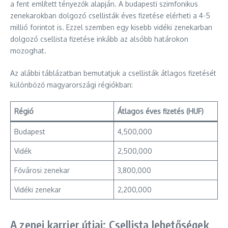
a fent említett tényezők alapján. A budapesti szimfonikus
zenekarokban dolgozó csellisták éves fizetése elérheti a 4-5
millió forintot is. Ezzel szemben egy kisebb vidéki zenekarban
dolgozó csellista fizetése inkább az alsóbb határokon
mozoghat.
Az alábbi táblázatban bemutatjuk a csellisták átlagos fizetését
különböző magyarországi régiókban:
Régió
Átlagos éves fizetés (HUF)
Budapest
4,500,000
Vidék
2,500,000
Fővárosi zenekar
3,800,000
Vidéki zenekar
2,200,000
A zenei karrier útjai: Csellista lehetőségek