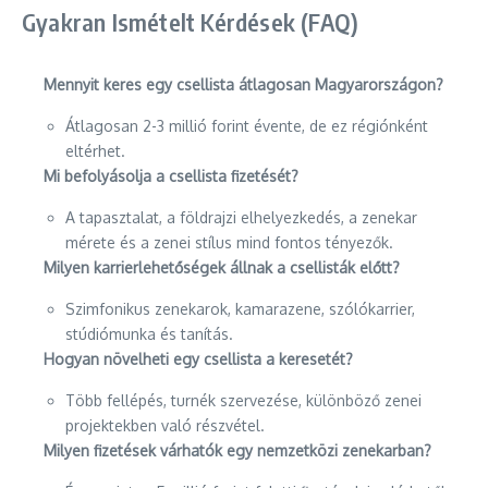
Gyakran Ismételt Kérdések (FAQ)
Mennyit keres egy csellista átlagosan Magyarországon?
Átlagosan 2-3 millió forint évente, de ez régiónként
eltérhet.
Mi befolyásolja a csellista fizetését?
A tapasztalat, a földrajzi elhelyezkedés, a zenekar
mérete és a zenei stílus mind fontos tényezők.
Milyen karrierlehetőségek állnak a csellisták előtt?
Szimfonikus zenekarok, kamarazene, szólókarrier,
stúdiómunka és tanítás.
Hogyan növelheti egy csellista a keresetét?
Több fellépés, turnék szervezése, különböző zenei
projektekben való részvétel.
Milyen fizetések várhatók egy nemzetközi zenekarban?