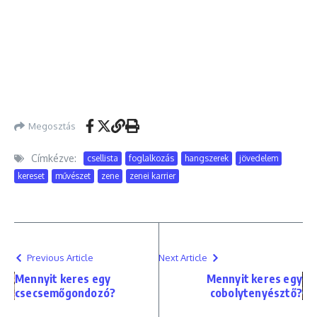
Megosztás
Címkézve:
csellista
foglalkozás
hangszerek
jövedelem
kereset
művészet
zene
zenei karrier
Previous Article
Next Article
Mennyit keres egy
Mennyit keres egy
csecsemőgondozó?
cobolytenyésztő?