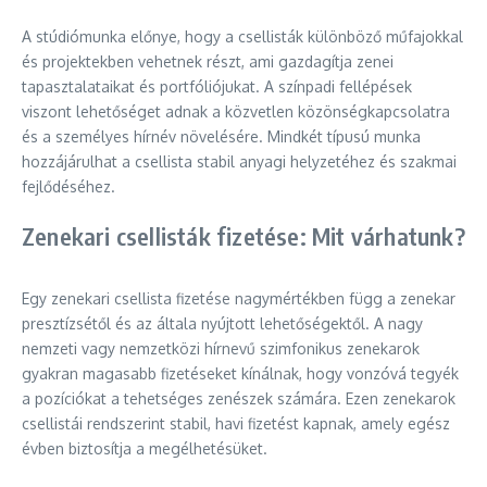
A stúdiómunka előnye, hogy a csellisták különböző műfajokkal
és projektekben vehetnek részt, ami gazdagítja zenei
tapasztalataikat és portfóliójukat. A színpadi fellépések
viszont lehetőséget adnak a közvetlen közönségkapcsolatra
és a személyes hírnév növelésére. Mindkét típusú munka
hozzájárulhat a csellista stabil anyagi helyzetéhez és szakmai
fejlődéséhez.
Zenekari csellisták fizetése: Mit várhatunk?
Egy zenekari csellista fizetése nagymértékben függ a zenekar
presztízsétől és az általa nyújtott lehetőségektől. A nagy
nemzeti vagy nemzetközi hírnevű szimfonikus zenekarok
gyakran magasabb fizetéseket kínálnak, hogy vonzóvá tegyék
a pozíciókat a tehetséges zenészek számára. Ezen zenekarok
csellistái rendszerint stabil, havi fizetést kapnak, amely egész
évben biztosítja a megélhetésüket.