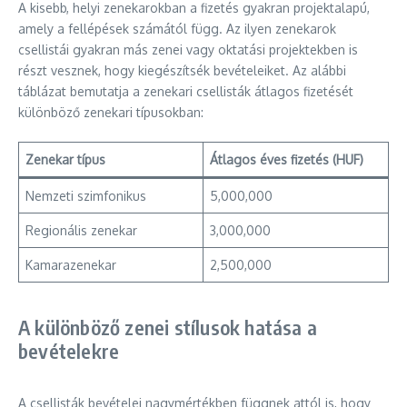
A kisebb, helyi zenekarokban a fizetés gyakran projektalapú,
amely a fellépések számától függ. Az ilyen zenekarok
csellistái gyakran más zenei vagy oktatási projektekben is
részt vesznek, hogy kiegészítsék bevételeiket. Az alábbi
táblázat bemutatja a zenekari csellisták átlagos fizetését
különböző zenekari típusokban:
Zenekar típus
Átlagos éves fizetés (HUF)
Nemzeti szimfonikus
5,000,000
Regionális zenekar
3,000,000
Kamarazenekar
2,500,000
A különböző zenei stílusok hatása a
bevételekre
A csellisták bevételei nagymértékben függnek attól is, hogy