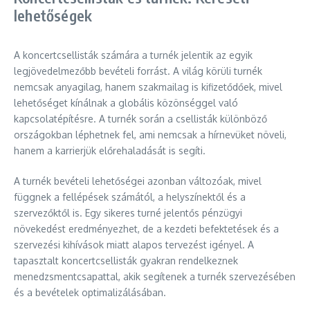
lehetőségek
A koncertcsellisták számára a turnék jelentik az egyik
legjövedelmezőbb bevételi forrást. A világ körüli turnék
nemcsak anyagilag, hanem szakmailag is kifizetődőek, mivel
lehetőséget kínálnak a globális közönséggel való
kapcsolatépítésre. A turnék során a csellisták különböző
országokban léphetnek fel, ami nemcsak a hírnevüket növeli,
hanem a karrierjük előrehaladását is segíti.
A turnék bevételi lehetőségei azonban változóak, mivel
függnek a fellépések számától, a helyszínektől és a
szervezőktől is. Egy sikeres turné jelentős pénzügyi
növekedést eredményezhet, de a kezdeti befektetések és a
szervezési kihívások miatt alapos tervezést igényel. A
tapasztalt koncertcsellisták gyakran rendelkeznek
menedzsmentcsapattal, akik segítenek a turnék szervezésében
és a bevételek optimalizálásában.