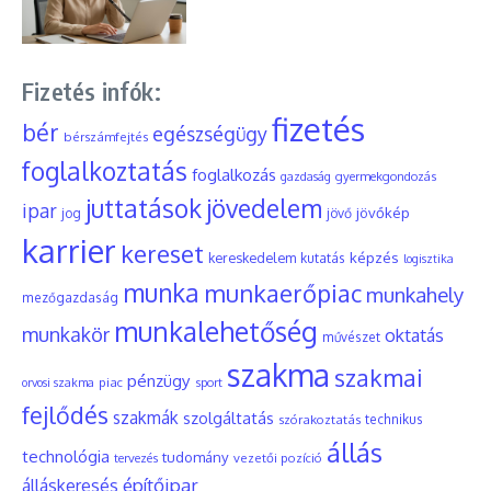
Fizetés infók:
fizetés
bér
egészségügy
bérszámfejtés
foglalkoztatás
foglalkozás
gyermekgondozás
gazdaság
juttatások
jövedelem
ipar
jövőkép
jog
jövő
karrier
kereset
képzés
kereskedelem
kutatás
logisztika
munka
munkaerőpiac
munkahely
mezőgazdaság
munkalehetőség
munkakör
oktatás
művészet
szakma
szakmai
pénzügy
piac
orvosi szakma
sport
fejlődés
szakmák
szolgáltatás
szórakoztatás
technikus
állás
technológia
tudomány
tervezés
vezetői pozíció
építőipar
álláskeresés