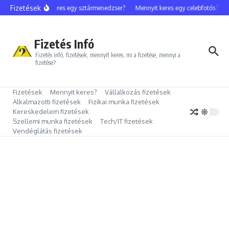
Ugrás a tartalomhoz
Fizetések
Mennyit keres egy sztármenedzser?
Mennyit keres egy celebfotós?
Me
Fizetés Infó
Fizetés infó, fizetések, mennyit keres, mi a fizetése, mennyi a
fizetése?
Fizetések
Mennyit keres?
Vállalkozás fizetések
Alkalmazotti fizetések
Fizikai munka fizetések
Kereskedelem fizetések
Szellemi munka fizetések
Tech/IT fizetések
Vendéglátás fizetések