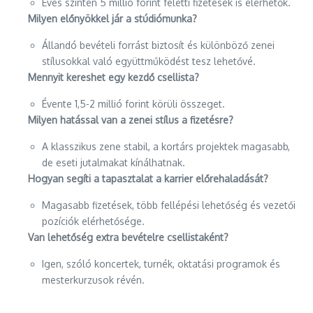
Éves szinten 5 millió forint feletti fizetések is elérhetők.
Milyen előnyökkel jár a stúdiómunka?
Állandó bevételi forrást biztosít és különböző zenei
stílusokkal való együttműködést tesz lehetővé.
Mennyit kereshet egy kezdő csellista?
Évente 1,5-2 millió forint körüli összeget.
Milyen hatással van a zenei stílus a fizetésre?
A klasszikus zene stabil, a kortárs projektek magasabb,
de eseti jutalmakat kínálhatnak.
Hogyan segíti a tapasztalat a karrier előrehaladását?
Magasabb fizetések, több fellépési lehetőség és vezetői
pozíciók elérhetősége.
Van lehetőség extra bevételre csellistaként?
Igen, szóló koncertek, turnék, oktatási programok és
mesterkurzusok révén.