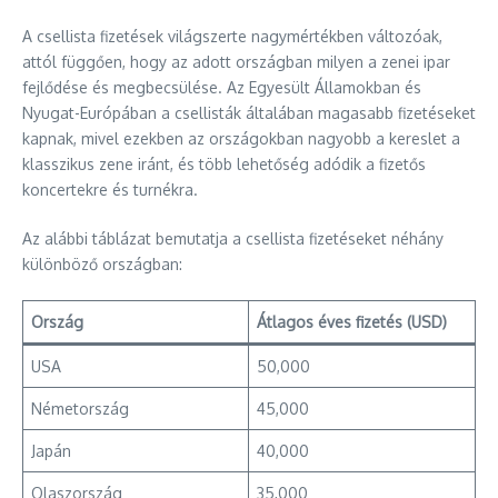
A csellista fizetések világszerte nagymértékben változóak,
attól függően, hogy az adott országban milyen a zenei ipar
fejlődése és megbecsülése. Az Egyesült Államokban és
Nyugat-Európában a csellisták általában magasabb fizetéseket
kapnak, mivel ezekben az országokban nagyobb a kereslet a
klasszikus zene iránt, és több lehetőség adódik a fizetős
koncertekre és turnékra.
Az alábbi táblázat bemutatja a csellista fizetéseket néhány
különböző országban:
Ország
Átlagos éves fizetés (USD)
USA
50,000
Németország
45,000
Japán
40,000
Olaszország
35,000