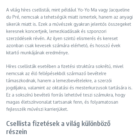
A világ híres csellistái, mint például Yo-Yo Ma vagy Jacqueline
du Pré, nemcsak a tehetségük miatt ismertek, hanem az anyagi
sikerük miatt is. Ezek a művészek gyakran jelentős összegeket
keresnek koncertjeik, lemezkiadásaik és szponzori
szerződéseik révén. Az ilyen szintű elismerés és kereset
azonban csak kevesek számára elérhető, és hosszú évek
kitartó munkájának eredménye.
Híres csellisták esetében a fizetési struktúra sokrétű, mivel
nemcsak az élő fellépésekből származó bevételre
támaszkodnak, hanem a lemezbevételekre, a szerzői
jogdíjakra, valamint az oktatási és mesterkurzusok tartására is.
Ez a sokszínű bevételi forrás lehetővé teszi számukra, hogy
magas életszínvonalat tartsanak fenn, és folyamatosan
fejlesszék művészi karrierjüket.
Csellista fizetések a világ különböző
részein