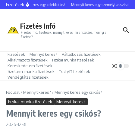
Ugrás a tartalomhoz
Fizetések
Mennyit keres egy celebfotós?
Mennyit keres egy személyi asszisztens?
Fizetés Infó
Fizetés infó, fizetések, mennyit keres, mi a fizetése, mennyi a
fizetése?
Fizetések
Mennyit keres?
Vállalkozás fizetések
Alkalmazotti fizetések
Fizikai munka fizetések
Kereskedelem fizetések
Szellemi munka fizetések
Tech/IT fizetések
Vendéglátás fizetések
Főoldal
/
Mennyit keres?
/
Mennyit keres egy csikós?
Fizikai munka fizetések
Mennyit keres?
Mennyit keres egy csikós?
2025-12-31