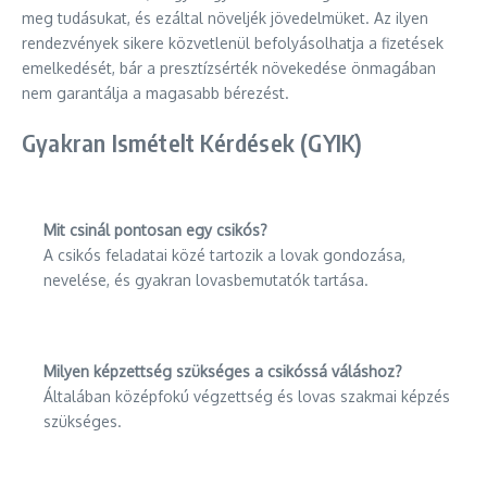
meg tudásukat, és ezáltal növeljék jövedelmüket. Az ilyen
rendezvények sikere közvetlenül befolyásolhatja a fizetések
emelkedését, bár a presztízsérték növekedése önmagában
nem garantálja a magasabb bérezést.
Gyakran Ismételt Kérdések (GYIK)
Mit csinál pontosan egy csikós?
A csikós feladatai közé tartozik a lovak gondozása,
nevelése, és gyakran lovasbemutatók tartása.
Milyen képzettség szükséges a csikóssá váláshoz?
Általában középfokú végzettség és lovas szakmai képzés
szükséges.