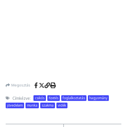
Megosztás
Címkézve:
csikós
fizetés
foglalkoztatás
hagyomány
jövedelem
munka
szakma
vidék