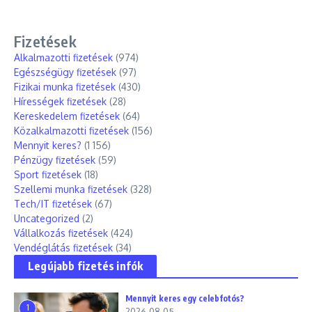
Fizetések
Alkalmazotti fizetések
(974)
Egészségügy fizetések
(97)
Fizikai munka fizetések
(430)
Hírességek fizetések
(28)
Kereskedelem fizetések
(64)
Közalkalmazotti fizetések
(156)
Mennyit keres?
(1 156)
Pénzügy fizetések
(59)
Sport fizetések
(18)
Szellemi munka fizetések
(328)
Tech/IT fizetések
(67)
Uncategorized
(2)
Vállalkozás fizetések
(424)
Vendéglátás fizetések
(34)
Legújabb fizetés infók
Mennyit keres egy celebfotós?
1
2026-08-05