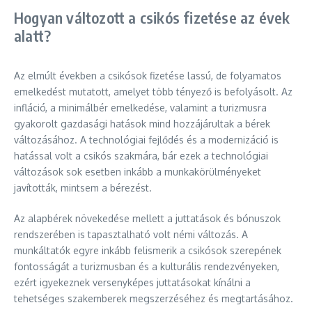
Hogyan változott a csikós fizetése az évek
alatt?
Az elmúlt években a csikósok fizetése lassú, de folyamatos
emelkedést mutatott, amelyet több tényező is befolyásolt. Az
infláció, a minimálbér emelkedése, valamint a turizmusra
gyakorolt gazdasági hatások mind hozzájárultak a bérek
változásához. A technológiai fejlődés és a modernizáció is
hatással volt a csikós szakmára, bár ezek a technológiai
változások sok esetben inkább a munkakörülményeket
javították, mintsem a bérezést.
Az alapbérek növekedése mellett a juttatások és bónuszok
rendszerében is tapasztalható volt némi változás. A
munkáltatók egyre inkább felismerik a csikósok szerepének
fontosságát a turizmusban és a kulturális rendezvényeken,
ezért igyekeznek versenyképes juttatásokat kínálni a
tehetséges szakemberek megszerzéséhez és megtartásához.