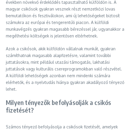
években növekvő érdeklődés tapasztalható külföldön is. A
magyar csikósok gyakran vesznek részt nemzetközi lovas
bemutatókon és fesztiválokon, ami új lehetőségeket biztosít
számukra az európai és tengerentúli piacon. A külföldi
munkavégzés gyakran magasabb bérezéssel jár, ugyanakkor a
megélhetési költségek is jelentősen eltérhetnek.
Azok a csikósok, akik külföldön vállalnak munkát, gyakran
számíthatnak magasabb alapfizetésre, valamint további
juttatásokra, mint például utazási támogatás, lakhatási
juttatások vagy kulturális csereprogramokban való részvétel.
A külföldi lehetőségek azonban nem mindenki számára
elérhetők, és a nyelvtudás hiánya gyakran akadályozó tényező
lehet.
Milyen tényezők befolyásolják a csikós
fizetését?
Számos tényező befolyásolja a csikósok fizetését, amelyek