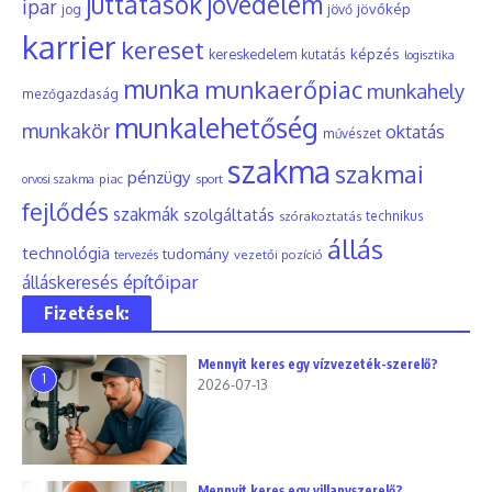
juttatások
jövedelem
ipar
jövőkép
jog
jövő
karrier
kereset
képzés
kereskedelem
kutatás
logisztika
munka
munkaerőpiac
munkahely
mezőgazdaság
munkalehetőség
munkakör
oktatás
művészet
szakma
szakmai
pénzügy
piac
orvosi szakma
sport
fejlődés
szakmák
szolgáltatás
szórakoztatás
technikus
állás
technológia
tudomány
tervezés
vezetői pozíció
építőipar
álláskeresés
Fizetések:
Mennyit keres egy vízvezeték-szerelő?
1
2026-07-13
Mennyit keres egy villanyszerelő?