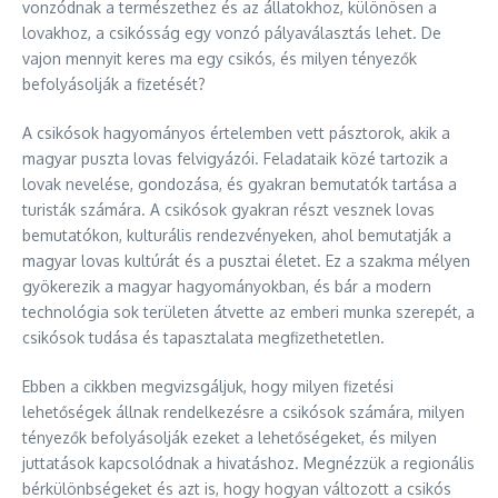
vonzódnak a természethez és az állatokhoz, különösen a
lovakhoz, a csikósság egy vonzó pályaválasztás lehet. De
vajon mennyit keres ma egy csikós, és milyen tényezők
befolyásolják a fizetését?
A csikósok hagyományos értelemben vett pásztorok, akik a
magyar puszta lovas felvigyázói. Feladataik közé tartozik a
lovak nevelése, gondozása, és gyakran bemutatók tartása a
turisták számára. A csikósok gyakran részt vesznek lovas
bemutatókon, kulturális rendezvényeken, ahol bemutatják a
magyar lovas kultúrát és a pusztai életet. Ez a szakma mélyen
gyökerezik a magyar hagyományokban, és bár a modern
technológia sok területen átvette az emberi munka szerepét, a
csikósok tudása és tapasztalata megfizethetetlen.
Ebben a cikkben megvizsgáljuk, hogy milyen fizetési
lehetőségek állnak rendelkezésre a csikósok számára, milyen
tényezők befolyásolják ezeket a lehetőségeket, és milyen
juttatások kapcsolódnak a hivatáshoz. Megnézzük a regionális
bérkülönbségeket és azt is, hogy hogyan változott a csikós