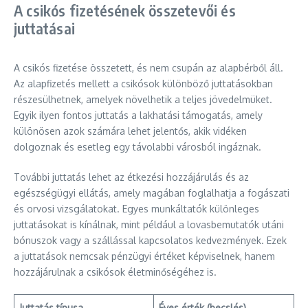
A csikós fizetésének összetevői és
juttatásai
A csikós fizetése összetett, és nem csupán az alapbérből áll.
Az alapfizetés mellett a csikósok különböző juttatásokban
részesülhetnek, amelyek növelhetik a teljes jövedelmüket.
Egyik ilyen fontos juttatás a lakhatási támogatás, amely
különösen azok számára lehet jelentős, akik vidéken
dolgoznak és esetleg egy távolabbi városból ingáznak.
További juttatás lehet az étkezési hozzájárulás és az
egészségügyi ellátás, amely magában foglalhatja a fogászati
és orvosi vizsgálatokat. Egyes munkáltatók különleges
juttatásokat is kínálnak, mint például a lovasbemutatók utáni
bónuszok vagy a szállással kapcsolatos kedvezmények. Ezek
a juttatások nemcsak pénzügyi értéket képviselnek, hanem
hozzájárulnak a csikósok életminőségéhez is.
Juttatás típusa
Éves érték (becslés)