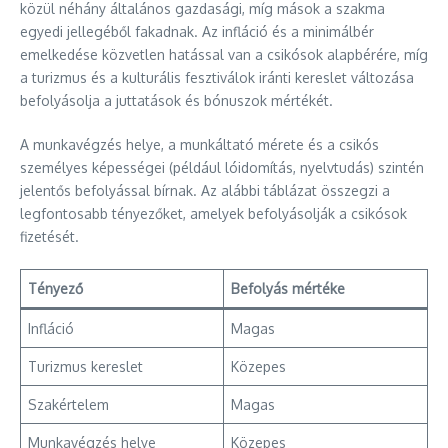
közül néhány általános gazdasági, míg mások a szakma
egyedi jellegéből fakadnak. Az infláció és a minimálbér
emelkedése közvetlen hatással van a csikósok alapbérére, míg
a turizmus és a kulturális fesztiválok iránti kereslet változása
befolyásolja a juttatások és bónuszok mértékét.
A munkavégzés helye, a munkáltató mérete és a csikós
személyes képességei (például lóidomítás, nyelvtudás) szintén
jelentős befolyással bírnak. Az alábbi táblázat összegzi a
legfontosabb tényezőket, amelyek befolyásolják a csikósok
fizetését.
Tényező
Befolyás mértéke
Infláció
Magas
Turizmus kereslet
Közepes
Szakértelem
Magas
Munkavégzés helye
Közepes