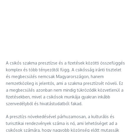
A csikós szakma presztízse és a fizetések közötti összefüggés
komplex és több tényezőtől függ. A csikósság iránti tisztelet
és megbecsülés nemcsak Magyarországon, hanem
nemzetközileg is jelentős, ami a szakma presztízsét növeli. Ez
a megbecsülés azonban nem mindig tükröződik közvetlenül a
fizetésekben, mivel a csikósok munkája gyakran inkább
szenvedélyből és hivatástudatból fakad.
A presztízs növekedésével párhuzamosan, a kulturális és
turisztikai rendezvények száma is nő, ami lehetőséget ad a
csikósok számára, hogy nagyobb közönség előtt mutassák