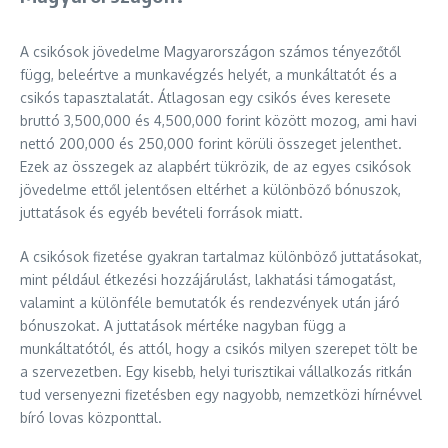
A csikósok jövedelme Magyarországon számos tényezőtől
függ, beleértve a munkavégzés helyét, a munkáltatót és a
csikós tapasztalatát. Átlagosan egy csikós éves keresete
bruttó 3,500,000 és 4,500,000 forint között mozog, ami havi
nettó 200,000 és 250,000 forint körüli összeget jelenthet.
Ezek az összegek az alapbért tükrözik, de az egyes csikósok
jövedelme ettől jelentősen eltérhet a különböző bónuszok,
juttatások és egyéb bevételi források miatt.
A csikósok fizetése gyakran tartalmaz különböző juttatásokat,
mint például étkezési hozzájárulást, lakhatási támogatást,
valamint a különféle bemutatók és rendezvények után járó
bónuszokat. A juttatások mértéke nagyban függ a
munkáltatótól, és attól, hogy a csikós milyen szerepet tölt be
a szervezetben. Egy kisebb, helyi turisztikai vállalkozás ritkán
tud versenyezni fizetésben egy nagyobb, nemzetközi hírnévvel
bíró lovas központtal.