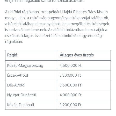
ereje és a magasabb szintű turisztikai aktivitás.
Az alföldi régiókban, mint például Hajdú-Bihar és Bács-Kiskun
megye, ahol a csikósság hagyományos központjai találhatók,
a bérek általában alacsonyabbak, de a megélhetési költségek
is kedvezőbbek lehetnek. Az alábbi táblázatban bemutatjuk a
csikósok átlagos éves fizetését különböző magyarországi
régiókban.
Régió
Átlagos éves fizetés
Közép-Magyarország
4,500,000 Ft
Észak-Alföld
3,800,000 Ft
Dél-Alföld
3,600,000 Ft
Nyugat-Dunántúl
4,000,000 Ft
Közép-Dunántúl
3,900,000 Ft