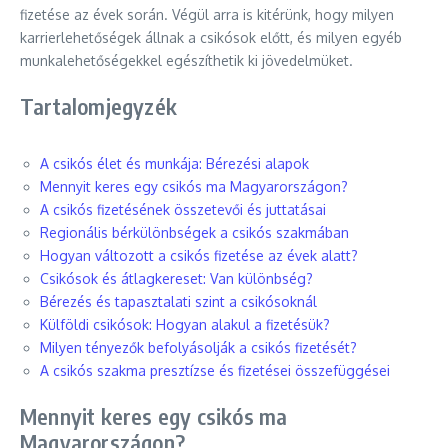
fizetése az évek során. Végül arra is kitérünk, hogy milyen
karrierlehetőségek állnak a csikósok előtt, és milyen egyéb
munkalehetőségekkel egészíthetik ki jövedelmüket.
Tartalomjegyzék
A csikós élet és munkája: Bérezési alapok
Mennyit keres egy csikós ma Magyarországon?
A csikós fizetésének összetevői és juttatásai
Regionális bérkülönbségek a csikós szakmában
Hogyan változott a csikós fizetése az évek alatt?
Csikósok és átlagkereset: Van különbség?
Bérezés és tapasztalati szint a csikósoknál
Külföldi csikósok: Hogyan alakul a fizetésük?
Milyen tényezők befolyásolják a csikós fizetését?
A csikós szakma presztízse és fizetései összefüggései
Mennyit keres egy csikós ma
Magyarországon?