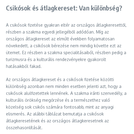
Csikósok és átlagkereset: Van különbség?
A csikósok fizetése gyakran eltér az országos átlagkeresettől,
részben a szakma egyedi jellegéből adódóan. Míg az
országos átlagkereset az elmúlt években folyamatosan
növekedett, a csikósok bérezése nem mindig követte ezt az
ütemet. Ez részben a szakma specialitásaiból, részben pedig a
turizmusra és a kulturális rendezvényekre gyakorolt
hatásaikból fakad.
Az országos átlagkereset és a csikósok fizetése közötti
különbség azonban nem minden esetben jelenti azt, hogy a
csikósok alulfizetettek lennének. A szakma iránti szenvedély, a
kulturális örökség megőrzése és a természethez való
közelség sok csikós számára fontosabb, mint az anyagi
elismerés. Az alábbi táblázat bemutatja a csikósok
átlagkeresetének és az országos átlagkeresetnek az
összehasonlítását.