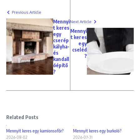
Previous Article
Mennyi
Next Article
t keres
Mennyi
egy
t keres
cserép
egy
kályha-
cseléd
és
?
kandall
óépítő
?
Related Posts
Mennyit keres egy kamionsofőr?
Mennyit keres egy burkoló?
2026-08-02
2026-07-31