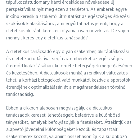
táplálkozástudomány iránti érdeklődés növekedése új
perspektívákat nyit meg ezen a területen. Az emberek egyre
inkább keresik a szakértői útmutatást az egészséges étkezési
szokások kialakításához, ami egyúttal azt is jelenti, hogy a
dietetikusok iránti kereslet folyamatosan növekszik. De vajon
mennyit keres egy dietetikus tanácsadó?
A dietetikus tanácsadó egy olyan szakember, aki táplálkozási
és dietetikai tudásával segíti az embereket az egészséges
életmód kialakításában, különféle betegségek megelőzésében
és kezelésében. A dietetikusok munkája rendkívül változatos
lehet, a kórházi betegekkel való munkától kezdve a sportolók
étrendjének optimalizálásán át a magánrendelésen történő
tanácsadásig.
Ebben a cikkben alaposan megvizsgáljuk a dietetikus
tanácsadók kereseti lehetőségeit, beleértve a különböző
tényezőket, amelyek befolyásolják a fizetéseket. Áttekintjük az
alapvető jövedelmi különbségeket kezdők és tapasztalt
szakemberek között, valamint összehasonlítjuk a különböző