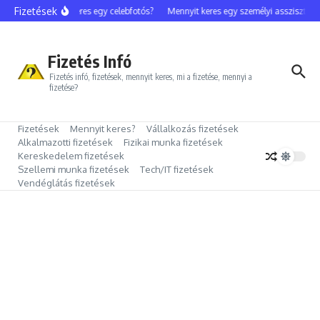
Ugrás a tartalomhoz
Fizetések
Mennyit keres egy celebfotós?
Mennyit keres egy személyi asszisztens?
Fizetés Infó
Fizetés infó, fizetések, mennyit keres, mi a fizetése, mennyi a
fizetése?
Fizetések
Mennyit keres?
Vállalkozás fizetések
Alkalmazotti fizetések
Fizikai munka fizetések
Kereskedelem fizetések
Szellemi munka fizetések
Tech/IT fizetések
Vendéglátás fizetések