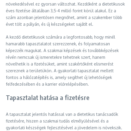
növekedésével ez gyorsan változhat. Kezdőként a dietetikusok
éves fizetése általában 3,5-4 millió forint körül alakul. Ez a
szám azonban jelentősen megnőhet, amint a szakember több
évet tölt a pályán, és új készségeket sajátít el.
A kezdő dietetikusok számára a legfontosabb, hogy minél
hamarabb tapasztalatot szerezzenek, és folyamatosan
képezzék magukat. A szakmai képzések és továbbképzések
révén nemcsak új ismeretekre tehetnek szert, hanem
növelhetik is a fizetésüket, amint szakértőként elismerést
szereznek a területükön. A gyakorlati tapasztalat mellett
fontos a hálózatépítés is, amely segíthet új lehetőségek
felfedezésében és a karrier előrelépésében.
Tapasztalat hatása a fizetésre
A tapasztalat jelentős hatással van a dietetikus tanácsadók
fizetésére, hiszen a szakmai tudás elmélyülésével és a
gyakorlati készségek fejlesztésével a jövedelem is növekszik.