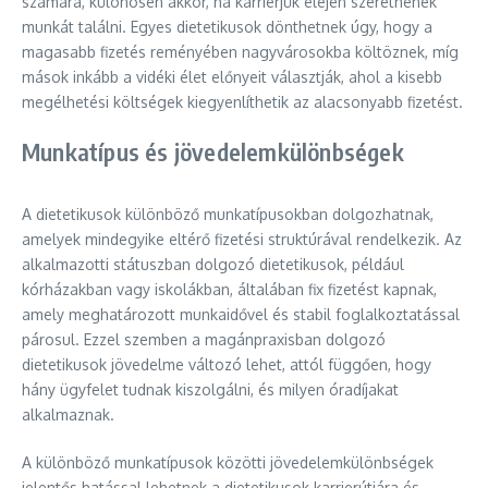
számára, különösen akkor, ha karrierjük elején szeretnének
munkát találni. Egyes dietetikusok dönthetnek úgy, hogy a
magasabb fizetés reményében nagyvárosokba költöznek, míg
mások inkább a vidéki élet előnyeit választják, ahol a kisebb
megélhetési költségek kiegyenlíthetik az alacsonyabb fizetést.
Munkatípus és jövedelemkülönbségek
A dietetikusok különböző munkatípusokban dolgozhatnak,
amelyek mindegyike eltérő fizetési struktúrával rendelkezik. Az
alkalmazotti státuszban dolgozó dietetikusok, például
kórházakban vagy iskolákban, általában fix fizetést kapnak,
amely meghatározott munkaidővel és stabil foglalkoztatással
párosul. Ezzel szemben a magánpraxisban dolgozó
dietetikusok jövedelme változó lehet, attól függően, hogy
hány ügyfelet tudnak kiszolgálni, és milyen óradíjakat
alkalmaznak.
A különböző munkatípusok közötti jövedelemkülönbségek
jelentős hatással lehetnek a dietetikusok karrierútjára és