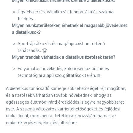
Milyen kihívásokkal nézhetnek szembe a dietetikusok?
Ügyfélszerzés, vállalkozás fenntartása és szakmai
fejlődés.
Milyen munkaterületeken érhetnek el magasabb jövedelmet
a dietetikusok?
Sporttáplálkozás és magánpraxisban történő
tanácsadás. 🏆
Milyen trendek várhatóak a dietetikus fizetések terén?
Folyamatos növekedés, különösen az online és
technológiai alapú szolgáltatások terén. 🌐
A dietetikus tanácsadó karrierje sok lehetőséget rejt magában,
és a fizetések várhatóan tovább növekednek, ahogy az
egészséges életmód iránti érdeklődés is egyre nagyobb teret
nyer. A szakma változatos karrierlehetőségeket és fejlődési
utakat kínál, miközben a dietetikusok hozzájárulhatnak az
emberek egészségéhez és jóllétéhez.