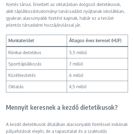
fizetés társul. Emellett az oktatásban dolgozó dietetikusok,
akik táplálkozástudományi tanácsadást nyújtanak iskolákban,
gyakran alacsonyabb fizetést kapnak, habár ez a terület
jelentős társadalmi hozzájárulással jár.
Munkaterület
Átlagos éves kereset (HUF)
Klinikai dietetikus
5,5 millió
Sporttáplálkozás
7 millió
Közétkeztetés
6 millió
Oktatás
4,5 millió
Mennyit keresnek a kezdő dietetikusok?
A kezdő dietetikusok általában alacsonyabb fizetéssel indulnak
pályafutásuk elején, de a tapasztalat és a szaktudás