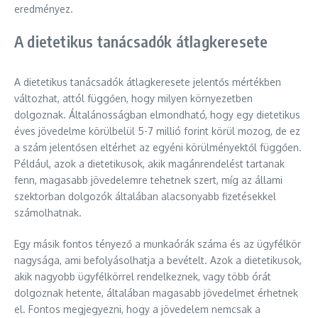
eredményez.
A dietetikus tanácsadók átlagkeresete
A dietetikus tanácsadók átlagkeresete jelentős mértékben
változhat, attól függően, hogy milyen környezetben
dolgoznak. Általánosságban elmondható, hogy egy dietetikus
éves jövedelme körülbelül 5-7 millió forint körül mozog, de ez
a szám jelentősen eltérhet az egyéni körülményektől függően.
Például, azok a dietetikusok, akik magánrendelést tartanak
fenn, magasabb jövedelemre tehetnek szert, míg az állami
szektorban dolgozók általában alacsonyabb fizetésekkel
számolhatnak.
Egy másik fontos tényező a munkaórák száma és az ügyfélkör
nagysága, ami befolyásolhatja a bevételt. Azok a dietetikusok,
akik nagyobb ügyfélkörrel rendelkeznek, vagy több órát
dolgoznak hetente, általában magasabb jövedelmet érhetnek
el. Fontos megjegyezni, hogy a jövedelem nemcsak a