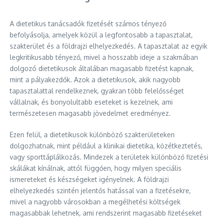
A dietetikus tanácsadók fizetését számos tényező
befolyásolja, amelyek közül a legfontosabb a tapasztalat,
szakterület és a földrajzi elhelyezkedés. A tapasztalat az egyik
legkritikusabb tényező, mivel a hosszabb ideje a szakmában
dolgozó dietetikusok általában magasabb fizetést kapnak,
mint a pályakezdők. Azok a dietetikusok, akik nagyobb
tapasztalattal rendelkeznek, gyakran több felelősséget
vállalnak, és bonyolultabb eseteket is kezelnek, ami
természetesen magasabb jövedelmet eredményez.
Ezen felül, a dietetikusok különböző szakterületeken
dolgozhatnak, mint például a klinikai dietetika, közétkeztetés,
vagy sporttáplálkozás. Mindezek a területek különböző fizetési
skálákat kínálnak, attól függően, hogy milyen speciális
ismereteket és készségeket igényelnek. A földrajzi
elhelyezkedés szintén jelentős hatással van a fizetésekre,
mivel a nagyobb városokban a megélhetési költségek
magasabbak lehetnek, ami rendszerint magasabb fizetéseket