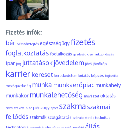
Fizetés infók:
fizetés
bér
egészségügy
bérszámfejtés
foglalkoztatás
foglalkozás
gyermekgondozás
gazdaság
juttatások
jövedelem
ipar
jövőkép
jog
jövő
karrier
kereset
képzés
kereskedelem
kutatás
logisztika
munka
munkaerőpiac
munkahely
mezőgazdaság
munkalehetőség
munkakör
oktatás
művészet
szakma
szakmai
pénzügy
piac
orvosi szakma
sport
fejlődés
szakmák
szolgáltatás
szórakoztatás
technikus
állás
technológia
tudomány
tervezés
vezetői pozíció