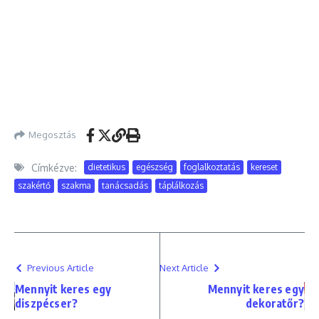
Megosztás
Címkézve:
dietetikus
egészség
foglalkoztatás
kereset
szakértő
szakma
tanácsadás
táplálkozás
Previous Article
Next Article
Mennyit keres egy
Mennyit keres egy
diszpécser?
dekoratőr?