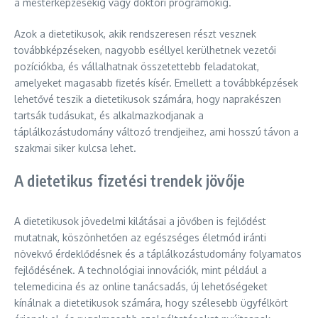
a mesterképzésekig vagy doktori programokig.
Azok a dietetikusok, akik rendszeresen részt vesznek
továbbképzéseken, nagyobb eséllyel kerülhetnek vezetői
pozíciókba, és vállalhatnak összetettebb feladatokat,
amelyeket magasabb fizetés kísér. Emellett a továbbképzések
lehetővé teszik a dietetikusok számára, hogy naprakészen
tartsák tudásukat, és alkalmazkodjanak a
táplálkozástudomány változó trendjeihez, ami hosszú távon a
szakmai siker kulcsa lehet.
A dietetikus fizetési trendek jövője
A dietetikusok jövedelmi kilátásai a jövőben is fejlődést
mutatnak, köszönhetően az egészséges életmód iránti
növekvő érdeklődésnek és a táplálkozástudomány folyamatos
fejlődésének. A technológiai innovációk, mint például a
telemedicina és az online tanácsadás, új lehetőségeket
kínálnak a dietetikusok számára, hogy szélesebb ügyfélkört