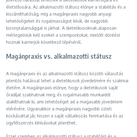
életstílusára. Az alkalmazotti státusz előnye a stabilitás és a
kiszámíthatóság, míg a magánpraxis nagyobb anyagi
lehetőségeket és rugalmasságot kínál, de nagyobb
bizonytalansággal is járhat. A dietetikusoknak alaposan
mérlegelniük kell ezeket a szempontokat, mielőtt döntést
hoznak karrierjük következő lépéséről.
Magánpraxis vs. alkalmazotti státusz
A magánpraxis és az alkalmazotti státusz közötti választás
jelentős hatással lehet a dietetikusok jövedelmére és szakmai
életére. A magánpraxis előnye, hogy a dietetikusok saját
óradíjat szabhatnak meg, és rugalmasabb munkaidőt
alakíthatnak ki, ami lehetőséget ad a magasabb jövedelem
elérésére. Ugyanakkor a magánpraxis nagyobb üzleti
kockázattal jár, hiszen a saját vállalkozás fenntartása és az
ügyfélszerzés kihívásokat jelenthet.
Ezzel szemben az alkalmazotti státusz a stabilitást és a