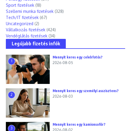
Sport fizetések
(18)
Szellemi munka fizetések
(328)
Tech/IT fizetések
(67)
Uncategorized
(2)
Vállalkozás fizetések
(424)
Vendéglátás fizetések
(34)
Legújabb fizetés infók
Mennyit keres egy celebfotós?
1
2026-08-05
Mennyit keres egy személyi asszisztens?
2
2026-08-03
Mennyit keres egy kamionsofőr?
3
2026-08-02