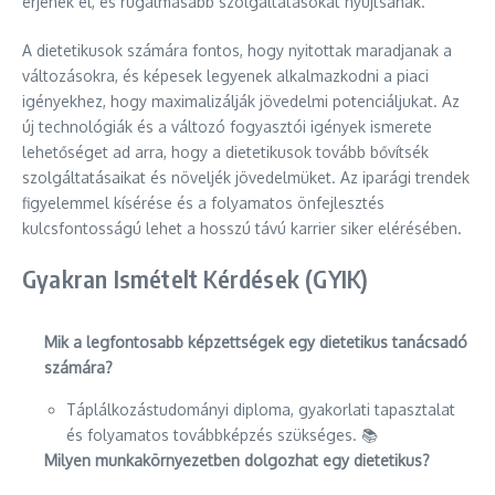
érjenek el, és rugalmasabb szolgáltatásokat nyújtsanak.
A dietetikusok számára fontos, hogy nyitottak maradjanak a
változásokra, és képesek legyenek alkalmazkodni a piaci
igényekhez, hogy maximalizálják jövedelmi potenciáljukat. Az
új technológiák és a változó fogyasztói igények ismerete
lehetőséget ad arra, hogy a dietetikusok tovább bővítsék
szolgáltatásaikat és növeljék jövedelmüket. Az iparági trendek
figyelemmel kísérése és a folyamatos önfejlesztés
kulcsfontosságú lehet a hosszú távú karrier siker elérésében.
Gyakran Ismételt Kérdések (GYIK)
Mik a legfontosabb képzettségek egy dietetikus tanácsadó
számára?
Táplálkozástudományi diploma, gyakorlati tapasztalat
és folyamatos továbbképzés szükséges. 📚
Milyen munkakörnyezetben dolgozhat egy dietetikus?