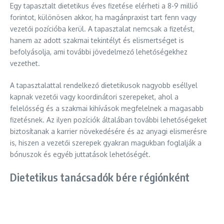
Egy tapasztalt dietetikus éves fizetése elérheti a 8-9 millió
forintot, különösen akkor, ha magánpraxist tart fenn vagy
vezetői pozícióba kerül. A tapasztalat nemcsak a fizetést,
hanem az adott szakmai tekintélyt és elismertséget is
befolyásolja, ami további jövedelmező lehetőségekhez
vezethet.
A tapasztalattal rendelkező dietetikusok nagyobb eséllyel
kapnak vezetői vagy koordinátori szerepeket, ahol a
felelősség és a szakmai kihívások megfelelnek a magasabb
fizetésnek. Az ilyen pozíciók általában további lehetőségeket
biztosítanak a karrier növekedésére és az anyagi elismerésre
is, hiszen a vezetői szerepek gyakran magukban foglalják a
bónuszok és egyéb juttatások lehetőségét.
Dietetikus tanácsadók bére régiónként