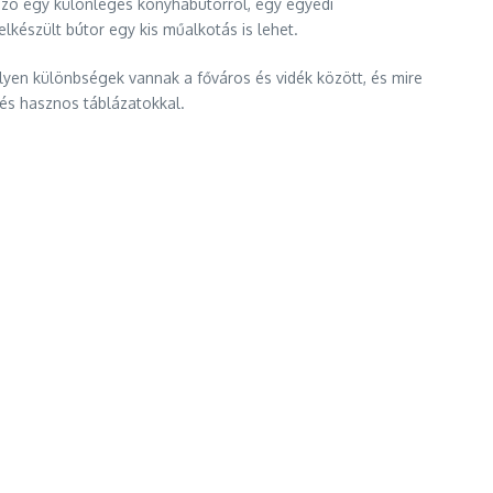
 szó egy különleges konyhabútorról, egy egyedi
elkészült bútor egy kis műalkotás is lehet.
ilyen különbségek vannak a főváros és vidék között, és mire
és hasznos táblázatokkal.