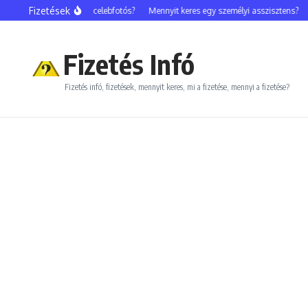
Ugrás a tartalomhoz
Fizetések
Mennyit keres egy celebfotós?
Mennyit keres egy személyi asszisztens?
Men
Fizetés Infó
Fizetés infó, fizetések, mennyit keres, mi a fizetése, mennyi a fizetése?