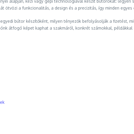
nyei alapján, kézi vagy gépi technológiával készít bútorokat: legyen
t ötvözi a funkcionalitás, a design és a precizitás, így minden egyes 
egyedi bútor készítőként, milyen tényezők befolyásolják a fizetést, m
sónk átfogó képet kaphat a szakmáról, konkrét számokkal, példákkal 
gek