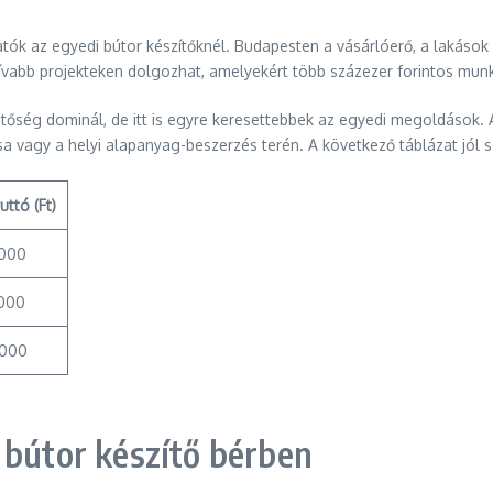
lhatók az egyedi bútor készítőknél. Budapesten a vásárlóerő, a lakás
ívabb projekteken dolgozhat, amelyekért több százezer forintos munkad
etőség dominál, de itt is egyre keresettebbek az egyedi megoldások.
vagy a helyi alapanyag-beszerzés terén. A következő táblázat jól szem
uttó (Ft)
 000
 000
 000
 bútor készítő bérben