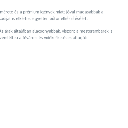
ok mérete és a prémium igények miatt jóval magasabbak a
íjat is elkérhet egyetlen bútor elkészítéséért.
 Az árak általában alacsonyabbak, viszont a mesteremberek is
lélteti a fővárosi és vidéki fizetések átlagát: