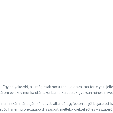
 Egy pályakezdő, aki még csak most tanulja a szakma fortélyait, jel
három év aktív munka után azonban a keresetek gyorsan nőnek, mivel
tő nem ritkán már saját műhellyel, állandó ügyfélkörrel, jól bejárato
tésből, hanem projektalapú díjazásból, mellékprojektekről és visszat