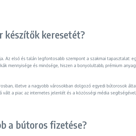
r készítők keresetét?
ja. Az első és talán legfontosabb szempont a szakmai tapasztalat: e
munkák mennyisége és minősége, hiszen a bonyolultabb, prémium anyag
rosban, illetve a nagyobb városokban dolgozó egyedi bútorosok álta
 vált a piac az internetes jelenlét és a közösségi média segítségéve
b a bútoros fizetése?