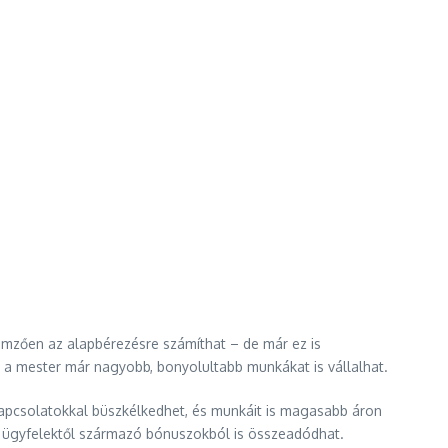
lemzően az alapbérezésre számíthat – de már ez is
 a mester már nagyobb, bonyolultabb munkákat is vállalhat.
tt kapcsolatokkal büszkélkedhet, és munkáit is magasabb áron
érő ügyfelektől származó bónuszokból is összeadódhat.