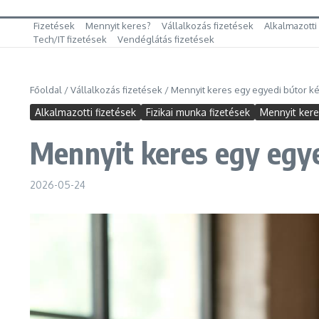
Fizetések
Mennyit keres?
Vállalkozás fizetések
Alkalmazotti
Tech/IT fizetések
Vendéglátás fizetések
Főoldal
/
Vállalkozás fizetések
/
Mennyit keres egy egyedi bútor ké
Alkalmazotti fizetések
Fizikai munka fizetések
Mennyit ker
Mennyit keres egy egye
2026-05-24