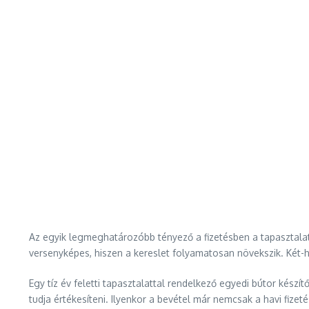
Az egyik legmeghatározóbb tényező a fizetésben a tapasztalat.
versenyképes, hiszen a kereslet folyamatosan növekszik. Két-
Egy tíz év feletti tapasztalattal rendelkező egyedi bútor készí
tudja értékesíteni. Ilyenkor a bevétel már nemcsak a havi fize