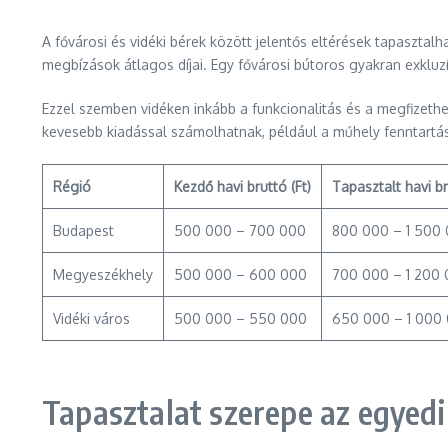
A fővárosi és vidéki bérek között jelentős eltérések tapaszta
megbízások átlagos díjai. Egy fővárosi bútoros gyakran exkluz
Ezzel szemben vidéken inkább a funkcionalitás és a megfizeth
kevesebb kiadással számolhatnak, például a műhely fenntartása 
Régió
Kezdő havi bruttó (Ft)
Tapasztalt havi br
Budapest
500 000 – 700 000
800 000 – 1 500
Megyeszékhely
500 000 – 600 000
700 000 – 1 200
Vidéki város
500 000 – 550 000
650 000 – 1 000
Tapasztalat szerepe az egyedi