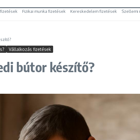
 fizetések
Fizikai munka fizetések
Kereskedelem fizetések
Szellemi 
szítő?
es?
Vállalkozás fizetések
di bútor készítő?