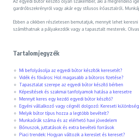
Az egyedi bútor készítő olyan szakember, aki a megrendelő igé
gardróbszekrényről vagy akár egy stílusos íróasztalról. Munkájá
Ebben a cikkben részletesen bemutatjuk, mennyit lehet keresni 
számíthatnak a pályakezdők vagy a tapasztalt mesterek. Olva
Tartalomjegyzék
Mi befolyásolja az egyedi bútor készítők keresetét?
Vidék és főváros: Hol magasabb a bútoros fizetése?
Tapasztalat szerepe az egyedi bútor készítő bérben
Képesítések és szakmai tanfolyamok hatása a keresetre
Mennyit keres egy kezdő egyedi bútor készítő?
Egyéni vállalkozó vagy cégnél dolgozó: Kereseti különbsé
Melyik bútor típus hozza a legtöbb bevételt?
Munkaórák száma és az elérhető havi jövedelem
Bónuszok, juttatások és extra bevételi források
Piaci trendek: Hogyan változik a kereslet és kereset?