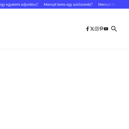
egyetemi adjunktus?
Mennyit keres egy autószerelő?
Mennyit keres egy celebf