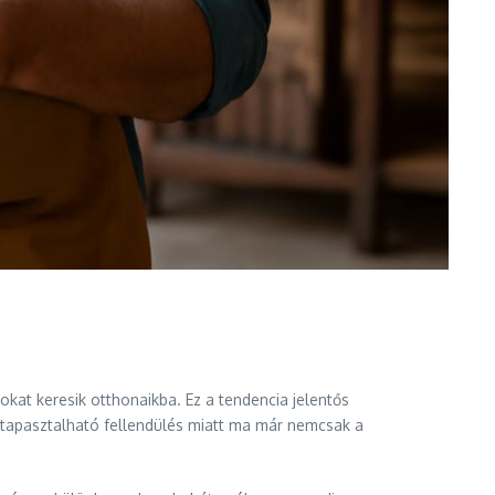
kat keresik otthonaikba. Ez a tendencia jelentős
n tapasztalható fellendülés miatt ma már nemcsak a