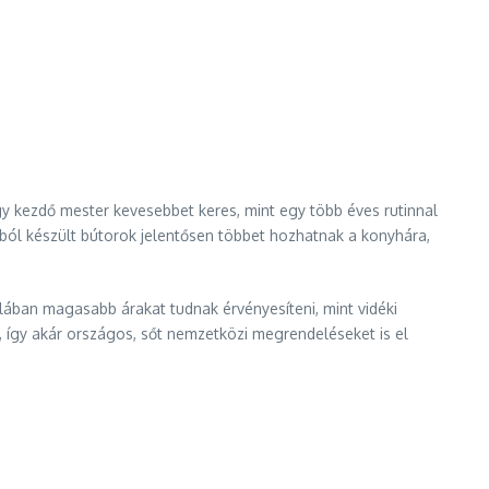
gy kezdő mester kevesebbet keres, mint egy több éves rutinnal
ból készült bútorok jelentősen többet hozhatnak a konyhára,
lában magasabb árakat tudnak érvényesíteni, mint vidéki
l, így akár országos, sőt nemzetközi megrendeléseket is el