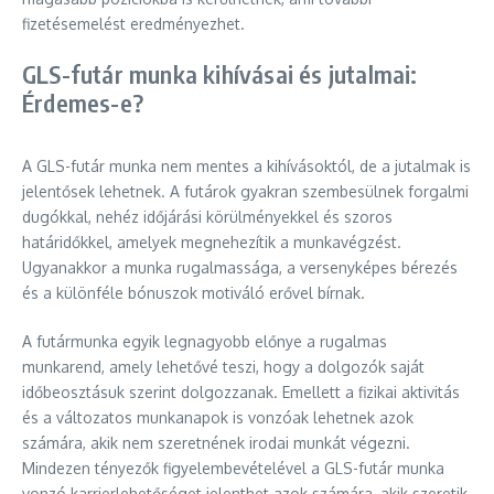
fizetésemelést eredményezhet.
GLS-futár munka kihívásai és jutalmai:
Érdemes-e?
A GLS-futár munka nem mentes a kihívásoktól, de a jutalmak is
jelentősek lehetnek. A futárok gyakran szembesülnek forgalmi
dugókkal, nehéz időjárási körülményekkel és szoros
határidőkkel, amelyek megnehezítik a munkavégzést.
Ugyanakkor a munka rugalmassága, a versenyképes bérezés
és a különféle bónuszok motiváló erővel bírnak.
A futármunka egyik legnagyobb előnye a rugalmas
munkarend, amely lehetővé teszi, hogy a dolgozók saját
időbeosztásuk szerint dolgozzanak. Emellett a fizikai aktivitás
és a változatos munkanapok is vonzóak lehetnek azok
számára, akik nem szeretnének irodai munkát végezni.
Mindezen tényezők figyelembevételével a GLS-futár munka
vonzó karrierlehetőséget jelenthet azok számára, akik szeretik