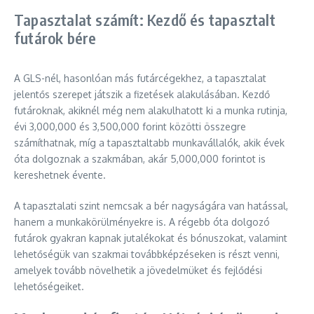
Tapasztalat számít: Kezdő és tapasztalt
futárok bére
A GLS-nél, hasonlóan más futárcégekhez, a tapasztalat
jelentős szerepet játszik a fizetések alakulásában. Kezdő
futároknak, akiknél még nem alakulhatott ki a munka rutinja,
évi 3,000,000 és 3,500,000 forint közötti összegre
számíthatnak, míg a tapasztaltabb munkavállalók, akik évek
óta dolgoznak a szakmában, akár 5,000,000 forintot is
kereshetnek évente.
A tapasztalati szint nemcsak a bér nagyságára van hatással,
hanem a munkakörülményekre is. A régebb óta dolgozó
futárok gyakran kapnak jutalékokat és bónuszokat, valamint
lehetőségük van szakmai továbbképzéseken is részt venni,
amelyek tovább növelhetik a jövedelmüket és fejlődési
lehetőségeiket.