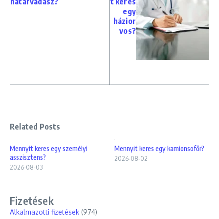
határvadász?
t keres
egy
házior
vos?
Related Posts
Mennyit keres egy személyi
Mennyit keres egy kamionsofőr?
asszisztens?
2026-08-02
2026-08-03
Fizetések
Alkalmazotti fizetések
(974)