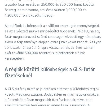
legtöbb futár esetében 250,000 és 350,000 forint közötti
összeg lehet havonta, ami éves szinten 3,000,000 és
4,200,000 forint között mozog.
A jutalékok és bónuszok a szállított csomagok mennyiségétől
és az elvégzett munka minőségétől függenek. Például, ha egy
futár meghatározott számú csomagot kézbesít egy hónapban,
akkor a teljesítménye alapján extra jutalékokat kaphat. Az ilyen
bónuszok hónapról hónapra változhatnak, de éves szinten
akár további 500,000 forintot is jelenthetnek a futár
keresetében.
A régiók közötti különbségek a GLS-futár
fizetéseknél
A GLS-futárok fizetése jelentősen eltérhet a különböző régiók
között Magyarországon. Budapesten és más nagyvárosokban
a futárok általában magasabb fizetést kapnak, mivel itt a
szállítmányozási tevékenység intenzitása is nagyobb. A