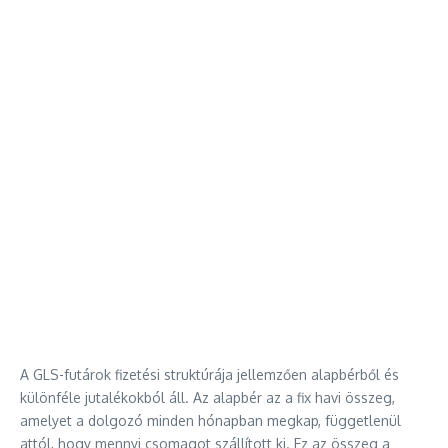
A GLS-futárok fizetési struktúrája jellemzően alapbérből és
különféle jutalékokból áll. Az alapbér az a fix havi összeg,
amelyet a dolgozó minden hónapban megkap, függetlenül
attól, hogy mennyi csomagot szállított ki. Ez az összeg a