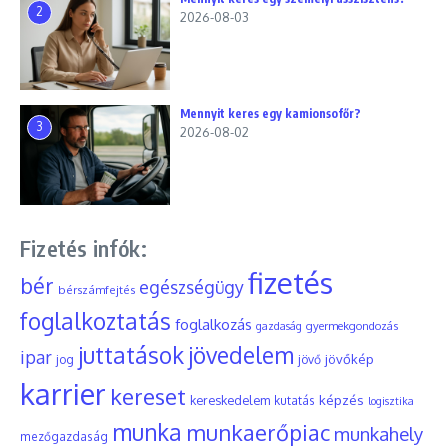
2
2026-08-03
Mennyit keres egy kamionsofőr?
3
2026-08-02
Fizetés infók:
fizetés
bér
egészségügy
bérszámfejtés
foglalkoztatás
foglalkozás
gyermekgondozás
gazdaság
juttatások
jövedelem
ipar
jövőkép
jog
jövő
karrier
kereset
képzés
kereskedelem
kutatás
logisztika
munka
munkaerőpiac
munkahely
mezőgazdaság