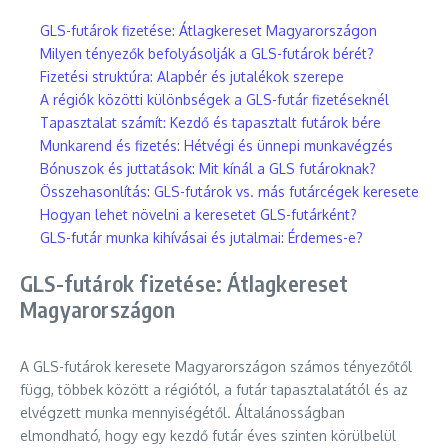
GLS-futárok fizetése: Átlagkereset Magyarországon
Milyen tényezők befolyásolják a GLS-futárok bérét?
Fizetési struktúra: Alapbér és jutalékok szerepe
A régiók közötti különbségek a GLS-futár fizetéseknél
Tapasztalat számít: Kezdő és tapasztalt futárok bére
Munkarend és fizetés: Hétvégi és ünnepi munkavégzés
Bónuszok és juttatások: Mit kínál a GLS futároknak?
Összehasonlítás: GLS-futárok vs. más futárcégek keresete
Hogyan lehet növelni a keresetet GLS-futárként?
GLS-futár munka kihívásai és jutalmai: Érdemes-e?
GLS-futárok fizetése: Átlagkereset
Magyarországon
A GLS-futárok keresete Magyarországon számos tényezőtől
függ, többek között a régiótól, a futár tapasztalatától és az
elvégzett munka mennyiségétől. Általánosságban
elmondható, hogy egy kezdő futár éves szinten körülbelül