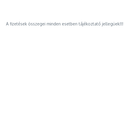
A fizetések összegei minden esetben tájékoztató jellegüek!!!