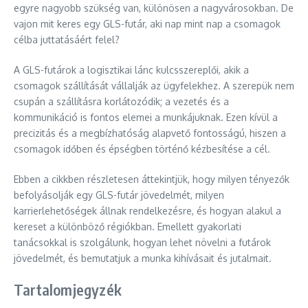
egyre nagyobb szükség van, különösen a nagyvárosokban. De
vajon mit keres egy GLS-futár, aki nap mint nap a csomagok
célba juttatásáért felel?
A GLS-futárok a logisztikai lánc kulcsszereplői, akik a
csomagok szállítását vállalják az ügyfelekhez. A szerepük nem
csupán a szállításra korlátozódik; a vezetés és a
kommunikáció is fontos elemei a munkájuknak. Ezen kívül a
precizitás és a megbízhatóság alapvető fontosságú, hiszen a
csomagok időben és épségben történő kézbesítése a cél.
Ebben a cikkben részletesen áttekintjük, hogy milyen tényezők
befolyásolják egy GLS-futár jövedelmét, milyen
karrierlehetőségek állnak rendelkezésre, és hogyan alakul a
kereset a különböző régiókban. Emellett gyakorlati
tanácsokkal is szolgálunk, hogyan lehet növelni a futárok
jövedelmét, és bemutatjuk a munka kihívásait és jutalmait.
Tartalomjegyzék