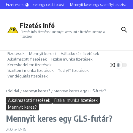
Ugrás a tartalomhoz
Fizetések
Mennyit keres egy celebfotós?
Mennyit keres egy személyi asszisztens?
Fizetés Infó
Fizetés infó, fizetések, mennyit keres, mi a fizetése, mennyi a
fizetése?
Fizetések
Mennyit keres?
Vállalkozás fizetések
Alkalmazotti fizetések
Fizikai munka fizetések
Kereskedelem fizetések
Szellemi munka fizetések
Tech/IT fizetések
Vendéglátás fizetések
Főoldal
/
Mennyit keres?
/
Mennyit keres egy GLS-futár?
Alkalmazotti fizetések
Fizikai munka fizetések
Mennyit keres?
Mennyit keres egy GLS-futár?
2025-12-15