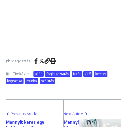
Megosztás
Címkézve:
állás
foglalkoztatás
futár
GLS
kereset
logisztika
munka
szállítás
Previous Article
Next Article
Mennyit keres egy
Mennyi