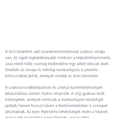
A GLS-futárként való jövedelemnövelésnek számos módja
van. Az egyik leghatékonyabb módszer a teljesítménynövelés,
azaz minél több csomag kézbesítése egy adott időszak alatt.
Emellett az ünnepi és hétvégi munkavégzés is jelentős
bónuszokkal járhat, amelyek növelik az éves keresetet.
A szakmai továbbképzések és a belső karrierlehetőségek
kihasználása szintén fontos tényezők. A cég gyakran kínál
tréningeket, amelyek nemcsak a munkavégzés minőségét
javítják, hanem hosszú távon a fizetésemelésben is szerepet
játszhatnak. Az ilyen fejlesztési lehetőségek révén a futárok
magasabb pozíciókba is kerülhetnek, ami további