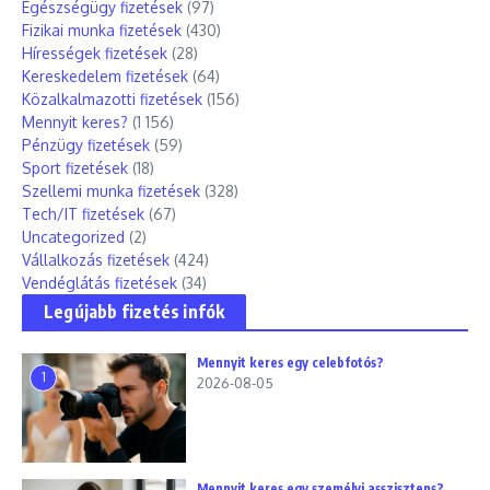
Egészségügy fizetések
(97)
Fizikai munka fizetések
(430)
Hírességek fizetések
(28)
Kereskedelem fizetések
(64)
Közalkalmazotti fizetések
(156)
Mennyit keres?
(1 156)
Pénzügy fizetések
(59)
Sport fizetések
(18)
Szellemi munka fizetések
(328)
Tech/IT fizetések
(67)
Uncategorized
(2)
Vállalkozás fizetések
(424)
Vendéglátás fizetések
(34)
Legújabb fizetés infók
Mennyit keres egy celebfotós?
1
2026-08-05
Mennyit keres egy személyi asszisztens?