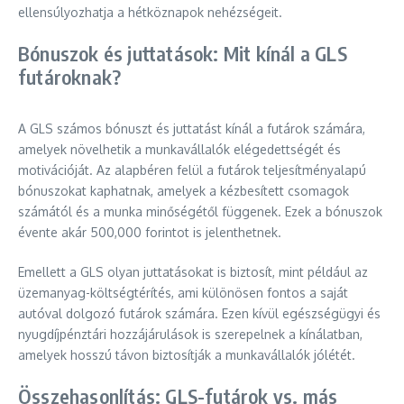
ellensúlyozhatja a hétköznapok nehézségeit.
Bónuszok és juttatások: Mit kínál a GLS
futároknak?
A GLS számos bónuszt és juttatást kínál a futárok számára,
amelyek növelhetik a munkavállalók elégedettségét és
motivációját. Az alapbéren felül a futárok teljesítményalapú
bónuszokat kaphatnak, amelyek a kézbesített csomagok
számától és a munka minőségétől függenek. Ezek a bónuszok
évente akár 500,000 forintot is jelenthetnek.
Emellett a GLS olyan juttatásokat is biztosít, mint például az
üzemanyag-költségtérítés, ami különösen fontos a saját
autóval dolgozó futárok számára. Ezen kívül egészségügyi és
nyugdíjpénztári hozzájárulások is szerepelnek a kínálatban,
amelyek hosszú távon biztosítják a munkavállalók jólétét.
Összehasonlítás: GLS-futárok vs. más