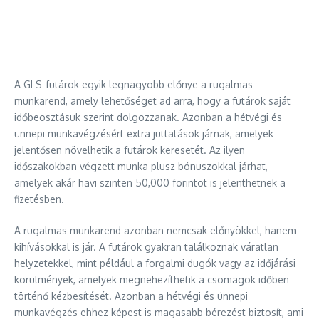
A GLS-futárok egyik legnagyobb előnye a rugalmas
munkarend, amely lehetőséget ad arra, hogy a futárok saját
időbeosztásuk szerint dolgozzanak. Azonban a hétvégi és
ünnepi munkavégzésért extra juttatások járnak, amelyek
jelentősen növelhetik a futárok keresetét. Az ilyen
időszakokban végzett munka plusz bónuszokkal járhat,
amelyek akár havi szinten 50,000 forintot is jelenthetnek a
fizetésben.
A rugalmas munkarend azonban nemcsak előnyökkel, hanem
kihívásokkal is jár. A futárok gyakran találkoznak váratlan
helyzetekkel, mint például a forgalmi dugók vagy az időjárási
körülmények, amelyek megnehezíthetik a csomagok időben
történő kézbesítését. Azonban a hétvégi és ünnepi
munkavégzés ehhez képest is magasabb bérezést biztosít, ami