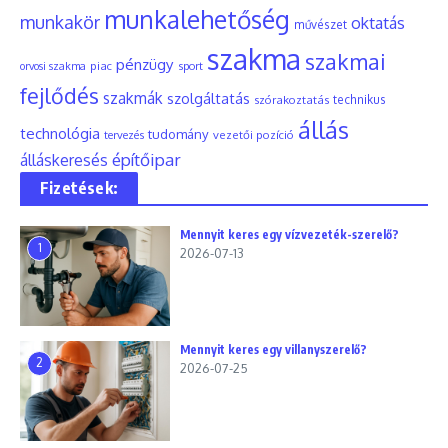
munkalehetőség
munkakör
oktatás
művészet
szakma
szakmai
pénzügy
piac
orvosi szakma
sport
fejlődés
szakmák
szolgáltatás
szórakoztatás
technikus
állás
technológia
tudomány
tervezés
vezetői pozíció
építőipar
álláskeresés
Fizetések:
Mennyit keres egy vízvezeték-szerelő?
1
2026-07-13
Mennyit keres egy villanyszerelő?
2
2026-07-25