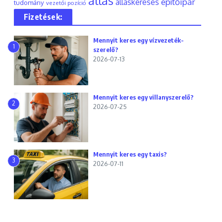
állás
építőipar
álláskeresés
tudomány
vezetői pozíció
Fizetések:
Mennyit keres egy vízvezeték-
1
szerelő?
2026-07-13
Mennyit keres egy villanyszerelő?
2
2026-07-25
Mennyit keres egy taxis?
3
2026-07-11