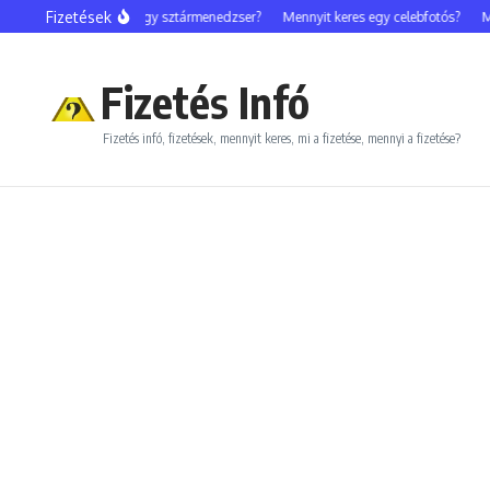
Ugrás a tartalomhoz
Fizetések
Mennyit keres egy sztármenedzser?
Mennyit keres egy celebfotós?
Me
Fizetés Infó
Fizetés infó, fizetések, mennyit keres, mi a fizetése, mennyi a fizetése?