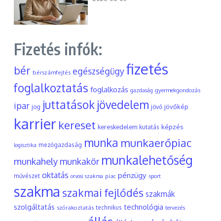
Fizetés infók:
fizetés
bér
egészségügy
bérszámfejtés
foglalkoztatás
foglalkozás
gyermekgondozás
gazdaság
juttatások
jövedelem
ipar
jövőkép
jog
jövő
karrier
kereset
képzés
kereskedelem
kutatás
munka
munkaerőpiac
mezőgazdaság
logisztika
munkalehetőség
munkahely
munkakör
oktatás
pénzügy
művészet
piac
orvosi szakma
sport
szakma
szakmai fejlődés
szakmák
szolgáltatás
technológia
szórakoztatás
technikus
tervezés