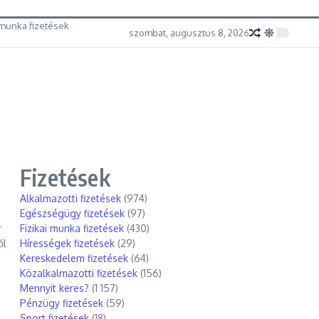
munka fizetések
szombat, augusztus 8, 2026
Fizetések
Alkalmazotti fizetések
(974)
Egészségügy fizetések
(97)
r
Fizikai munka fizetések
(430)
ől
Hírességek fizetések
(29)
Kereskedelem fizetések
(64)
Közalkalmazotti fizetések
(156)
Mennyit keres?
(1 157)
Pénzügy fizetések
(59)
Sport fizetések
(18)