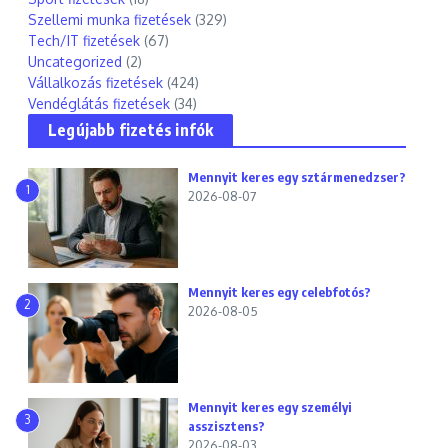
Szellemi munka fizetések
(329)
Tech/IT fizetések
(67)
Uncategorized
(2)
Vállalkozás fizetések
(424)
Vendéglátás fizetések
(34)
Legújabb fizetés infók
Mennyit keres egy sztármenedzser?
1
2026-08-07
Mennyit keres egy celebfotós?
2
2026-08-05
Mennyit keres egy személyi
3
asszisztens?
2026-08-03