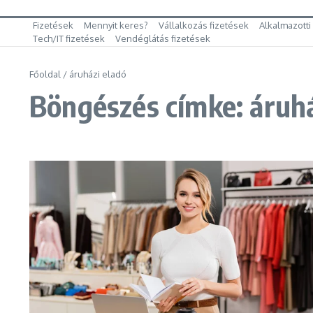
Fizetések
Mennyit keres?
Vállalkozás fizetések
Alkalmazotti
Tech/IT fizetések
Vendéglátás fizetések
Főoldal
/
áruházi eladó
Böngészés címke: áruhá