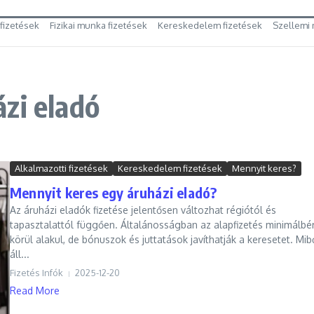
 fizetések
Fizikai munka fizetések
Kereskedelem fizetések
Szellemi 
zi eladó
Alkalmazotti fizetések
Kereskedelem fizetések
Mennyit keres?
Mennyit keres egy áruházi eladó?
Az áruházi eladók fizetése jelentősen változhat régiótól és
tapasztalattól függően. Általánosságban az alapfizetés minimálbé
körül alakul, de bónuszok és juttatások javíthatják a keresetet. Mib
áll...
Fizetés Infók
2025-12-20
Read More