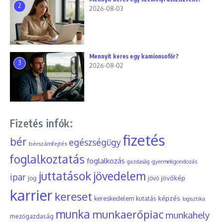
2
2026-08-03
Mennyit keres egy kamionsofőr?
3
2026-08-02
Fizetés infók:
fizetés
bér
egészségügy
bérszámfejtés
foglalkoztatás
foglalkozás
gyermekgondozás
gazdaság
juttatások
jövedelem
ipar
jövőkép
jog
jövő
karrier
kereset
képzés
kereskedelem
kutatás
logisztika
munka
munkaerőpiac
munkahely
mezőgazdaság