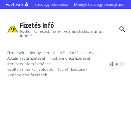
Ugrás a tartalomhoz
Fizetések
Mennyit keres egy celebfotós?
Mennyit keres egy személyi assziszt
Fizetés Infó
Fizetés infó, fizetések, mennyit keres, mi a fizetése, mennyi a
fizetése?
Fizetések
Mennyit keres?
Vállalkozás fizetések
Alkalmazotti fizetések
Fizikai munka fizetések
Kereskedelem fizetések
Szellemi munka fizetések
Tech/IT fizetések
Vendéglátás fizetések