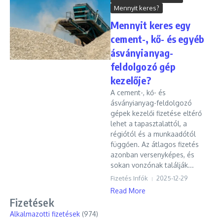
Mennyit keres?
Mennyit keres egy
cement-, kő- és egyéb
ásványianyag-
feldolgozó gép
kezelője?
A cement-, kő- és
ásványianyag-feldolgozó
gépek kezelői fizetése eltérő
lehet a tapasztalattól, a
régiótól és a munkaadótól
függően. Az átlagos fizetés
azonban versenyképes, és
sokan vonzónak találják...
Fizetés Infók
2025-12-29
Read More
Fizetések
Alkalmazotti fizetések
(974)