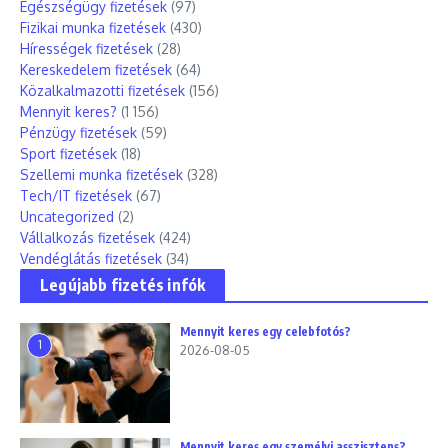
Egészségügy fizetések
(97)
Fizikai munka fizetések
(430)
Hírességek fizetések
(28)
Kereskedelem fizetések
(64)
Közalkalmazotti fizetések
(156)
Mennyit keres?
(1 156)
Pénzügy fizetések
(59)
Sport fizetések
(18)
Szellemi munka fizetések
(328)
Tech/IT fizetések
(67)
Uncategorized
(2)
Vállalkozás fizetések
(424)
Vendéglátás fizetések
(34)
Legújabb fizetés infók
Mennyit keres egy celebfotós?
1
2026-08-05
Mennyit keres egy személyi asszisztens?