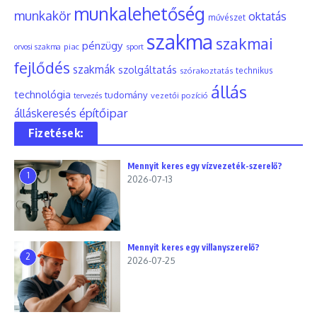
munkalehetőség
munkakör
oktatás
művészet
szakma
szakmai
pénzügy
piac
orvosi szakma
sport
fejlődés
szakmák
szolgáltatás
szórakoztatás
technikus
állás
technológia
tudomány
tervezés
vezetői pozíció
építőipar
álláskeresés
Fizetések:
Mennyit keres egy vízvezeték-szerelő?
1
2026-07-13
Mennyit keres egy villanyszerelő?
2
2026-07-25