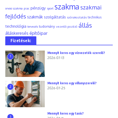
szakma
szakmai
pénzügy
piac
orvosi szakma
sport
fejlődés
szakmák
szolgáltatás
szórakoztatás
technikus
állás
technológia
tudomány
tervezés
vezetői pozíció
építőipar
álláskeresés
Fizetések:
Mennyit keres egy vízvezeték-szerelő?
1
2026-07-13
Mennyit keres egy villanyszerelő?
2
2026-07-25
Mennyit keres egy taxis?
3