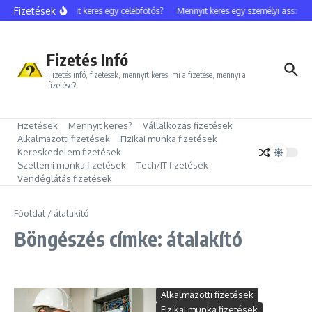
Ugrás a tartalomhoz
Fizetések
Mennyit keres egy celebfotós?
Mennyit keres egy személyi assziszt
Fizetés Infó
Fizetés infó, fizetések, mennyit keres, mi a fizetése, mennyi a
fizetése?
Fizetések
Mennyit keres?
Vállalkozás fizetések
Alkalmazotti fizetések
Fizikai munka fizetések
Kereskedelem fizetések
Szellemi munka fizetések
Tech/IT fizetések
Vendéglátás fizetések
Főoldal
/
átalakító
Böngészés címke: átalakító
Alkalmazotti fizetések
Fizikai munka fizetések