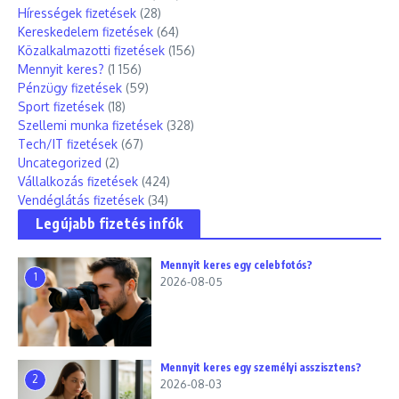
Hírességek fizetések
(28)
Kereskedelem fizetések
(64)
Közalkalmazotti fizetések
(156)
Mennyit keres?
(1 156)
Pénzügy fizetések
(59)
Sport fizetések
(18)
Szellemi munka fizetések
(328)
Tech/IT fizetések
(67)
Uncategorized
(2)
Vállalkozás fizetések
(424)
Vendéglátás fizetések
(34)
Legújabb fizetés infók
Mennyit keres egy celebfotós?
1
2026-08-05
Mennyit keres egy személyi asszisztens?
2
2026-08-03