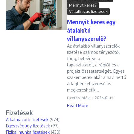
Mennyit keres?
Vállalkozás fizetések
Mennyit keres egy
átalakító
villanyszerelő?
Az átalakító villanyszerelők
fizetése számos tényezőtől
függ, beleértve a
tapasztalatot, a régiót és a
projekt összetettségét. Egyes
szakemberek akár a havi nettó
átlagbér kétszeresét is
megkereshetik...
Fizetés Infók
2026-01-15
Read More
Fizetések
Alkalmazotti fizetések
(974)
Egészségügy fizetések
(97)
Fizikai munka fizetések
(430)