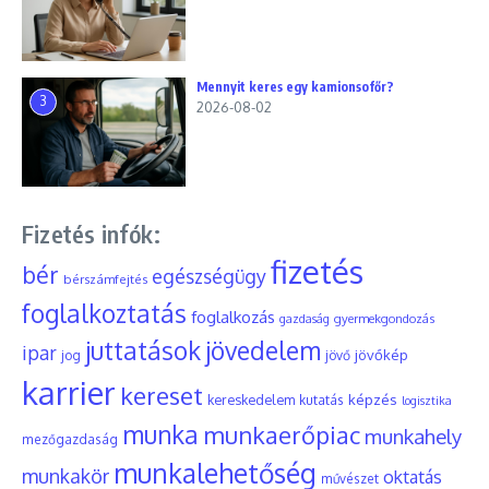
Mennyit keres egy kamionsofőr?
3
2026-08-02
Fizetés infók:
fizetés
bér
egészségügy
bérszámfejtés
foglalkoztatás
foglalkozás
gyermekgondozás
gazdaság
juttatások
jövedelem
ipar
jövőkép
jog
jövő
karrier
kereset
képzés
kereskedelem
kutatás
logisztika
munka
munkaerőpiac
munkahely
mezőgazdaság
munkalehetőség
munkakör
oktatás
művészet