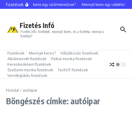
Ugrás a tartalomhoz
Fizetések
Mennyit keres egy sztármenedzser?
Mennyit keres egy celebfotós?
Fizetés Infó
Fizetés infó, fizetések, mennyit keres, mi a fizetése, mennyi a
fizetése?
Fizetések
Mennyit keres?
Vállalkozás fizetések
Alkalmazotti fizetések
Fizikai munka fizetések
Kereskedelem fizetések
Szellemi munka fizetések
Tech/IT fizetések
Vendéglátás fizetések
Főoldal
/
autóipar
Böngészés címke: autóipar