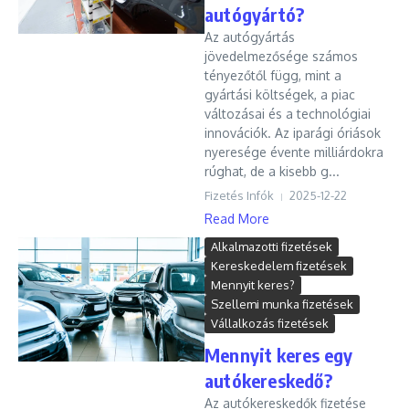
autógyártó?
Az autógyártás
jövedelmezősége számos
tényezőtől függ, mint a
gyártási költségek, a piac
változásai és a technológiai
innovációk. Az iparági óriások
nyeresége évente milliárdokra
rúghat, de a kisebb g...
Fizetés Infók
2025-12-22
Read More
Alkalmazotti fizetések
Kereskedelem fizetések
Mennyit keres?
Szellemi munka fizetések
Vállalkozás fizetések
Mennyit keres egy
autókereskedő?
Az autókereskedők fizetése