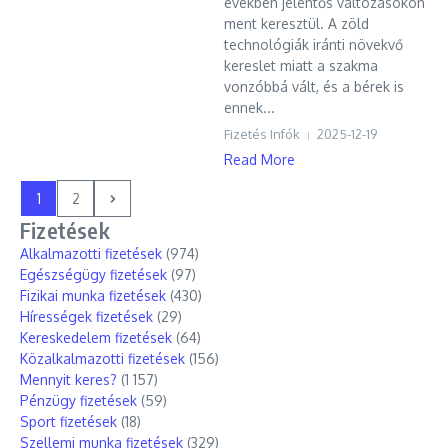
években jelentős változásokon
ment keresztül. A zöld
technológiák iránti növekvő
kereslet miatt a szakma
vonzóbbá vált, és a bérek is
ennek...
Fizetés Infók
2025-12-19
Read More
1
2
Fizetések
Alkalmazotti fizetések
(974)
Egészségügy fizetések
(97)
Fizikai munka fizetések
(430)
Hírességek fizetések
(29)
Kereskedelem fizetések
(64)
Közalkalmazotti fizetések
(156)
Mennyit keres?
(1 157)
Pénzügy fizetések
(59)
Sport fizetések
(18)
Szellemi munka fizetések
(329)