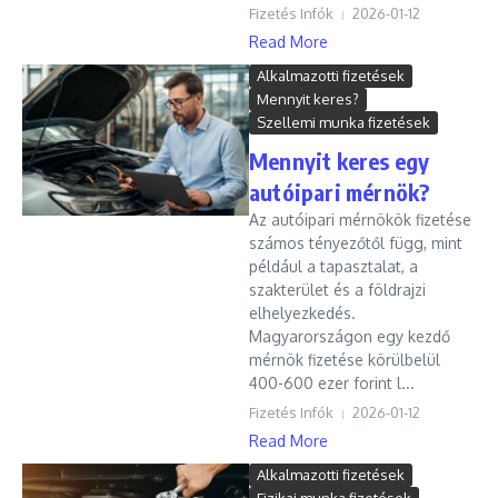
Fizetés Infók
2026-01-12
Read More
Alkalmazotti fizetések
Mennyit keres?
Szellemi munka fizetések
Mennyit keres egy
autóipari mérnök?
Az autóipari mérnökök fizetése
számos tényezőtől függ, mint
például a tapasztalat, a
szakterület és a földrajzi
elhelyezkedés.
Magyarországon egy kezdő
mérnök fizetése körülbelül
400-600 ezer forint l...
Fizetés Infók
2026-01-12
Read More
Alkalmazotti fizetések