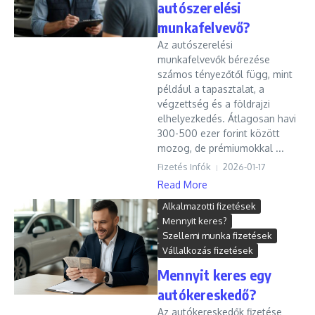
autószerelési
munkafelvevő?
Az autószerelési
munkafelvevők bérezése
számos tényezőtől függ, mint
például a tapasztalat, a
végzettség és a földrajzi
elhelyezkedés. Átlagosan havi
300-500 ezer forint között
mozog, de prémiumokkal ...
Fizetés Infók
2026-01-17
Read More
Alkalmazotti fizetések
Mennyit keres?
Szellemi munka fizetések
Vállalkozás fizetések
Mennyit keres egy
autókereskedő?
Az autókereskedők fizetése