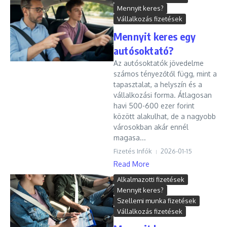
Mennyit keres?
Vállalkozás fizetések
Mennyit keres egy
autósoktató?
Az autósoktatók jövedelme
számos tényezőtől függ, mint a
tapasztalat, a helyszín és a
vállalkozási forma. Átlagosan
havi 500-600 ezer forint
között alakulhat, de a nagyobb
városokban akár ennél
magasa...
Fizetés Infók
2026-01-15
Read More
Alkalmazotti fizetések
Mennyit keres?
Szellemi munka fizetések
Vállalkozás fizetések