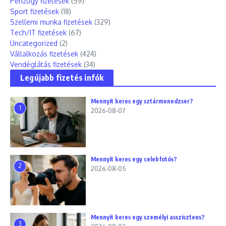
Pénzügy fizetések
(59)
Sport fizetések
(18)
Szellemi munka fizetések
(329)
Tech/IT fizetések
(67)
Uncategorized
(2)
Vállalkozás fizetések
(424)
Vendéglátás fizetések
(34)
Legújabb fizetés infók
Mennyit keres egy sztármenedzser?
1
2026-08-07
Mennyit keres egy celebfotós?
2
2026-08-05
Mennyit keres egy személyi asszisztens?
3