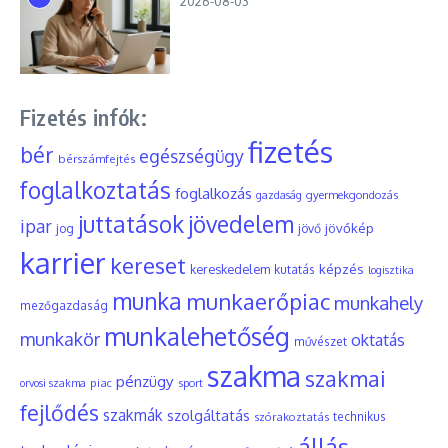
2026-08-03
Fizetés infók:
fizetés
bér
egészségügy
bérszámfejtés
foglalkoztatás
foglalkozás
gyermekgondozás
gazdaság
juttatások
jövedelem
ipar
jövőkép
jog
jövő
karrier
kereset
képzés
kereskedelem
kutatás
logisztika
munka
munkaerőpiac
munkahely
mezőgazdaság
munkalehetőség
munkakör
oktatás
művészet
szakma
szakmai
pénzügy
piac
orvosi szakma
sport
fejlődés
szakmák
szolgáltatás
szórakoztatás
technikus
állás