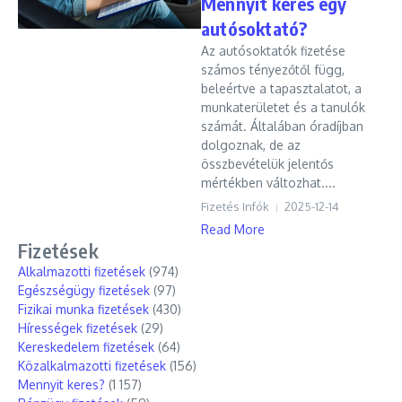
Mennyit keres egy
autósoktató?
Az autósoktatók fizetése
számos tényezőtől függ,
beleértve a tapasztalatot, a
munkaterületet és a tanulók
számát. Általában óradíjban
dolgoznak, de az
összbevételük jelentős
mértékben változhat....
Fizetés Infók
2025-12-14
Read More
Fizetések
Alkalmazotti fizetések
(974)
Egészségügy fizetések
(97)
Fizikai munka fizetések
(430)
Hírességek fizetések
(29)
Kereskedelem fizetések
(64)
Közalkalmazotti fizetések
(156)
Mennyit keres?
(1 157)