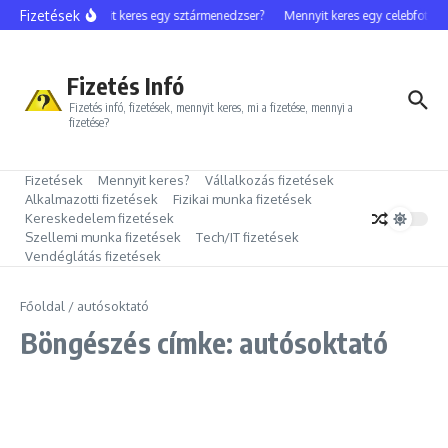
Ugrás a tartalomhoz
Fizetések
Mennyit keres egy sztármenedzser?
Mennyit keres egy celebfotós?
Fizetés Infó
Fizetés infó, fizetések, mennyit keres, mi a fizetése, mennyi a
fizetése?
Fizetések
Mennyit keres?
Vállalkozás fizetések
Alkalmazotti fizetések
Fizikai munka fizetések
Kereskedelem fizetések
Szellemi munka fizetések
Tech/IT fizetések
Vendéglátás fizetések
Főoldal
/
autósoktató
Böngészés címke: autósoktató