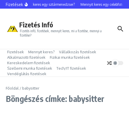
Ugrás a tartalomhoz
Fizetések
Mennyit keres egy sztármenedzser?
Mennyit keres egy celebfotós?
Fizetés Infó
Fizetés infó, fizetések, mennyit keres, mi a fizetése, mennyi a
fizetése?
Fizetések
Mennyit keres?
Vállalkozás fizetések
Alkalmazotti fizetések
Fizikai munka fizetések
Kereskedelem fizetések
Szellemi munka fizetések
Tech/IT fizetések
Vendéglátás fizetések
Főoldal
/
babysitter
Böngészés címke: babysitter