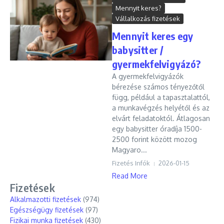
Mennyit keres?
Vállalkozás fizetések
Mennyit keres egy
babysitter /
gyermekfelvigyázó?
A gyermekfelvigyázók
bérezése számos tényezőtől
függ, például a tapasztalattól,
a munkavégzés helyétől és az
elvárt feladatoktól. Átlagosan
egy babysitter óradíja 1500-
2500 forint között mozog
Magyaro...
Fizetés Infók
2026-01-15
Read More
Fizetések
Alkalmazotti fizetések
(974)
Egészségügy fizetések
(97)
Fizikai munka fizetések
(430)