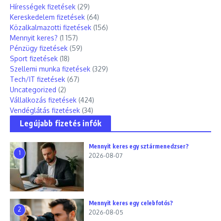
Hírességek fizetések
(29)
Kereskedelem fizetések
(64)
Közalkalmazotti fizetések
(156)
Mennyit keres?
(1 157)
Pénzügy fizetések
(59)
Sport fizetések
(18)
Szellemi munka fizetések
(329)
Tech/IT fizetések
(67)
Uncategorized
(2)
Vállalkozás fizetések
(424)
Vendéglátás fizetések
(34)
Legújabb fizetés infók
Mennyit keres egy sztármenedzser?
1
2026-08-07
Mennyit keres egy celebfotós?
2
2026-08-05