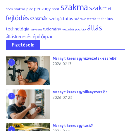
szakma
szakmai
pénzügy
piac
orvosi szakma
sport
fejlődés
szakmák
szolgáltatás
szórakoztatás
technikus
állás
technológia
tudomány
tervezés
vezetői pozíció
építőipar
álláskeresés
Fizetések:
Mennyit keres egy vízvezeték-szerelő?
1
2026-07-13
Mennyit keres egy villanyszerelő?
2
2026-07-25
Mennyit keres egy taxis?
3