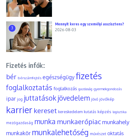
Mennyit keres egy személyi asszisztens?
3
2026-08-03
Fizetés infók:
fizetés
bér
egészségügy
bérszámfejtés
foglalkoztatás
foglalkozás
gyermekgondozás
gazdaság
juttatások
jövedelem
ipar
jövőkép
jog
jövő
karrier
kereset
képzés
kereskedelem
kutatás
logisztika
munka
munkaerőpiac
munkahely
mezőgazdaság
munkalehetőség
munkakör
oktatás
művészet