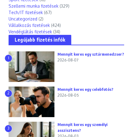
Szellemi munka fizetések
(329)
Tech/IT fizetések
(67)
Uncategorized
(2)
Vállalkozás fizetések
(424)
Vendéglátás fizetések
(34)
Legújabb fizetés infók
Mennyit keres egy sztármenedzser?
1
2026-08-07
Mennyit keres egy celebfotós?
2
2026-08-05
Mennyit keres egy személyi
3
asszisztens?
2026-08-03