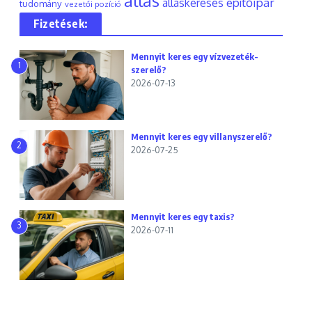
állás
építőipar
álláskeresés
tudomány
vezetői pozíció
Fizetések:
Mennyit keres egy vízvezeték-
1
szerelő?
2026-07-13
Mennyit keres egy villanyszerelő?
2
2026-07-25
Mennyit keres egy taxis?
3
2026-07-11