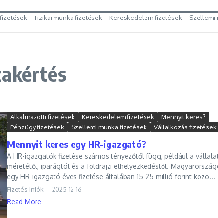
 fizetések
Fizikai munka fizetések
Kereskedelem fizetések
Szellemi 
zakértés
Alkalmazotti fizetések
Kereskedelem fizetések
Mennyit keres?
Pénzügy fizetések
Szellemi munka fizetések
Vállalkozás fizetések
Mennyit keres egy HR-igazgató?
A HR-igazgatók fizetése számos tényezőtől függ, például a vállala
méretétől, iparágtól és a földrajzi elhelyezkedéstől. Magyarorszá
egy HR-igazgató éves fizetése általában 15-25 millió forint közö...
Fizetés Infók
2025-12-16
Read More