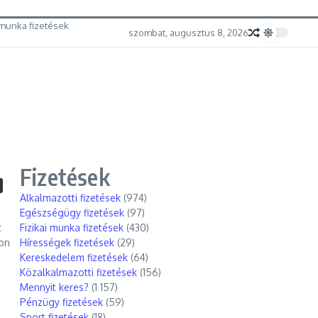
munka fizetések
szombat, augusztus 8, 2026
Fizetések
Alkalmazotti fizetések
(974)
Egészségügy fizetések
(97)
t
Fizikai munka fizetések
(430)
gon
Hírességek fizetések
(29)
Kereskedelem fizetések
(64)
Közalkalmazotti fizetések
(156)
Mennyit keres?
(1 157)
Pénzügy fizetések
(59)
Sport fizetések
(18)