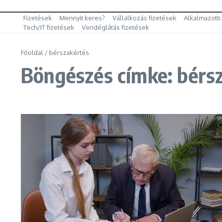
Fizetések
Mennyit keres?
Vállalkozás fizetések
Alkalmazotti
Tech/IT fizetések
Vendéglátás fizetések
Főoldal
/
bérszakértés
Böngészés címke: bérs