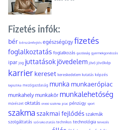
Fizetés infók:
fizetés
bér
egészségügy
bérszámfejtés
foglalkoztatás
foglalkozás
gyermekgondozás
gazdaság
juttatások
jövedelem
ipar
jövőkép
jog
jövő
karrier
kereset
képzés
kereskedelem
kutatás
munka
munkaerőpiac
mezőgazdaság
logisztika
munkalehetőség
munkahely
munkakör
oktatás
pénzügy
művészet
piac
orvosi szakma
sport
szakma
szakmai fejlődés
szakmák
szolgáltatás
technológia
szórakoztatás
technikus
tervezés