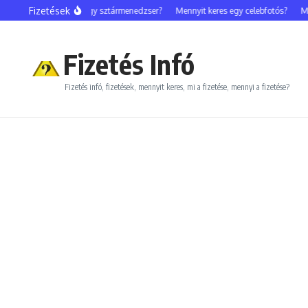
Ugrás a tartalomhoz
Fizetések
Mennyit keres egy sztármenedzser?
Mennyit keres egy celebfotós?
Men
Fizetés Infó
Fizetés infó, fizetések, mennyit keres, mi a fizetése, mennyi a fizetése?