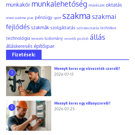
munkalehetőség
munkakör
oktatás
művészet
szakma
szakmai
pénzügy
piac
orvosi szakma
sport
fejlődés
szakmák
szolgáltatás
szórakoztatás
technikus
állás
technológia
tudomány
tervezés
vezetői pozíció
építőipar
álláskeresés
Fizetések:
Mennyit keres egy vízvezeték-szerelő?
1
2026-07-13
Mennyit keres egy villanyszerelő?
2
2026-07-25