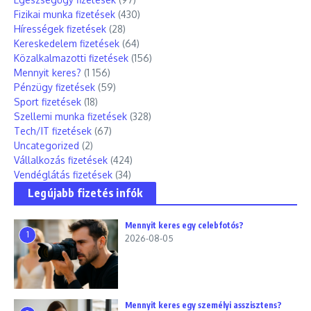
Fizikai munka fizetések
(430)
Hírességek fizetések
(28)
Kereskedelem fizetések
(64)
Közalkalmazotti fizetések
(156)
Mennyit keres?
(1 156)
Pénzügy fizetések
(59)
Sport fizetések
(18)
Szellemi munka fizetések
(328)
Tech/IT fizetések
(67)
Uncategorized
(2)
Vállalkozás fizetések
(424)
Vendéglátás fizetések
(34)
Legújabb fizetés infók
Mennyit keres egy celebfotós?
1
2026-08-05
Mennyit keres egy személyi asszisztens?