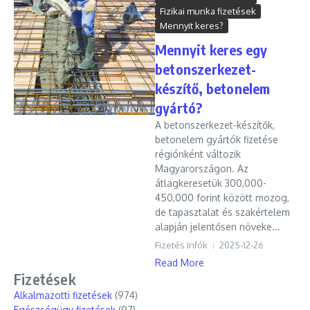
Fizikai munka fizetések
Mennyit keres?
Mennyit keres egy
betonszerkezet-
készítő, betonelem
gyártó?
A betonszerkezet-készítők,
betonelem gyártók fizetése
régiónként változik
Magyarországon. Az
átlagkeresetük 300,000-
450,000 forint között mozog,
de tapasztalat és szakértelem
alapján jelentősen növeke...
Fizetés Infók
2025-12-26
Read More
Fizetések
Alkalmazotti fizetések
(974)
Egészségügy fizetések
(97)