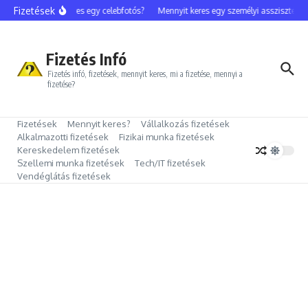
Ugrás a tartalomhoz
Fizetések
Mennyit keres egy celebfotós?
Mennyit keres egy személyi asszisztens?
Fizetés Infó
Fizetés infó, fizetések, mennyit keres, mi a fizetése, mennyi a
fizetése?
Fizetések
Mennyit keres?
Vállalkozás fizetések
Alkalmazotti fizetések
Fizikai munka fizetések
Kereskedelem fizetések
Szellemi munka fizetések
Tech/IT fizetések
Vendéglátás fizetések