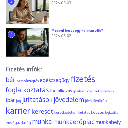
2
2026-08-03
Mennyit keres egy kamionsofőr?
3
2026-08-02
Fizetés infók:
fizetés
bér
egészségügy
bérszámfejtés
foglalkoztatás
foglalkozás
gyermekgondozás
gazdaság
juttatások
jövedelem
ipar
jövőkép
jog
jövő
karrier
kereset
képzés
kereskedelem
kutatás
logisztika
munka
munkaerőpiac
munkahely
mezőgazdaság