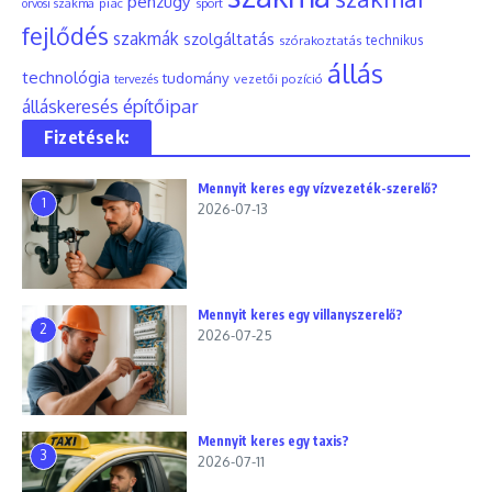
pénzügy
piac
orvosi szakma
sport
fejlődés
szakmák
szolgáltatás
szórakoztatás
technikus
állás
technológia
tudomány
tervezés
vezetői pozíció
építőipar
álláskeresés
Fizetések:
Mennyit keres egy vízvezeték-szerelő?
1
2026-07-13
Mennyit keres egy villanyszerelő?
2
2026-07-25
Mennyit keres egy taxis?
3
2026-07-11