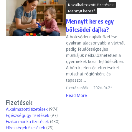
Közalkalmazotti fizetések
Mennyit keres?
Mennyit keres egy
bölcsődei dajka?
A bölcsődei dajkák fizetése
gyakran alacsonyabb a vártnál,
pedig felelősségteljes
munkájuk nélkülözhetetlen a
gyermekek korai fejlődésében.
A bérük jelentős eltéréseket
mutathat régiónként és
tapaszta...
Fizetés Infók
2026-01-25
Read More
Fizetések
Alkalmazotti fizetések
(974)
Egészségügy fizetések
(97)
Fizikai munka fizetések
(430)
Hírességek fizetések
(29)