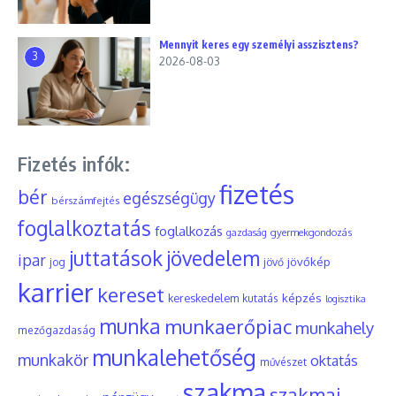
Mennyit keres egy személyi asszisztens?
3
2026-08-03
Fizetés infók:
fizetés
bér
egészségügy
bérszámfejtés
foglalkoztatás
foglalkozás
gyermekgondozás
gazdaság
juttatások
jövedelem
ipar
jövőkép
jog
jövő
karrier
kereset
képzés
kereskedelem
kutatás
logisztika
munka
munkaerőpiac
munkahely
mezőgazdaság
munkalehetőség
munkakör
oktatás
művészet
szakma
szakmai