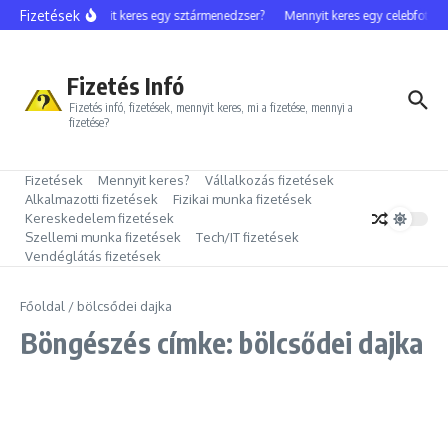
Ugrás a tartalomhoz
Fizetések
Mennyit keres egy sztármenedzser?
Mennyit keres egy celebfotós?
Fizetés Infó
Fizetés infó, fizetések, mennyit keres, mi a fizetése, mennyi a
fizetése?
Fizetések
Mennyit keres?
Vállalkozás fizetések
Alkalmazotti fizetések
Fizikai munka fizetések
Kereskedelem fizetések
Szellemi munka fizetések
Tech/IT fizetések
Vendéglátás fizetések
Főoldal
/
bölcsődei dajka
Böngészés címke: bölcsődei dajka