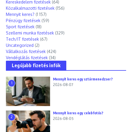
Kereskedelem fizetések
(64)
Közalkalmazotti fizetések
(156)
Mennyit keres?
(1 157)
Pénzügy fizetések
(59)
Sport fizetések
(18)
Szellemi munka fizetések
(329)
Tech/IT fizetések
(67)
Uncategorized
(2)
Vállalkozás fizetések
(424)
Vendéglátás fizetések
(34)
Legújabb fizetés infók
Mennyit keres egy sztármenedzser?
1
2026-08-07
Mennyit keres egy celebfotós?
2
2026-08-05