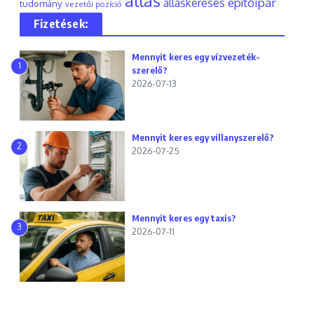
állás
építőipar
álláskeresés
tudomány
vezetői pozíció
Fizetések:
Mennyit keres egy vízvezeték-
1
szerelő?
2026-07-13
Mennyit keres egy villanyszerelő?
2
2026-07-25
Mennyit keres egy taxis?
3
2026-07-11