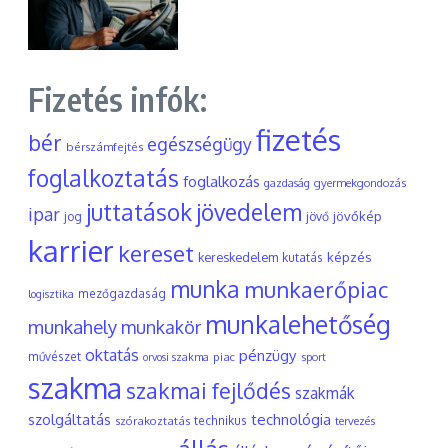
Fizetés infók:
fizetés
bér
egészségügy
bérszámfejtés
foglalkoztatás
foglalkozás
gyermekgondozás
gazdaság
juttatások
jövedelem
ipar
jövőkép
jog
jövő
karrier
kereset
képzés
kereskedelem
kutatás
munka
munkaerőpiac
mezőgazdaság
logisztika
munkalehetőség
munkahely
munkakör
oktatás
pénzügy
művészet
piac
orvosi szakma
sport
szakma
szakmai fejlődés
szakmák
szolgáltatás
technológia
szórakoztatás
technikus
tervezés