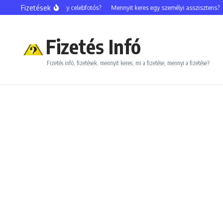
Ugrás a tartalomhoz
Fizetések
Mennyit keres egy celebfotós?
Mennyit keres egy személyi asszisztens?
Fizetés Infó
Fizetés infó, fizetések, mennyit keres, mi a fizetése, mennyi a fizetése?