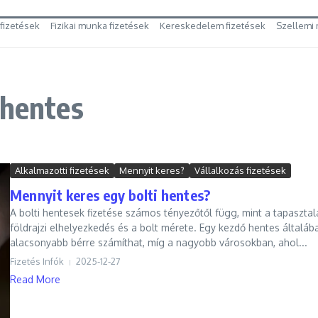
 fizetések
Fizikai munka fizetések
Kereskedelem fizetések
Szellemi 
 hentes
Alkalmazotti fizetések
Mennyit keres?
Vállalkozás fizetések
Mennyit keres egy bolti hentes?
A bolti hentesek fizetése számos tényezőtől függ, mint a tapasztala
földrajzi elhelyezkedés és a bolt mérete. Egy kezdő hentes általáb
alacsonyabb bérre számíthat, míg a nagyobb városokban, ahol...
Fizetés Infók
2025-12-27
Read More