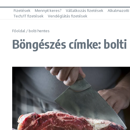
Fizetések
Mennyit keres?
Vállalkozás fizetések
Alkalmazotti
Tech/IT fizetések
Vendéglátás fizetések
Főoldal
/
bolti hentes
Böngészés címke: bolti