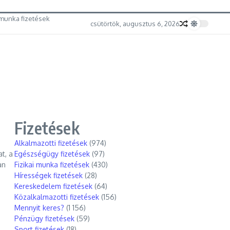
munka fizetések
csütörtök, augusztus 6, 2026
Fizetések
Alkalmazotti fizetések
(974)
t, a
Egészségügy fizetések
(97)
an
Fizikai munka fizetések
(430)
Hírességek fizetések
(28)
Kereskedelem fizetések
(64)
Közalkalmazotti fizetések
(156)
Mennyit keres?
(1 156)
Pénzügy fizetések
(59)
Sport fizetések
(18)