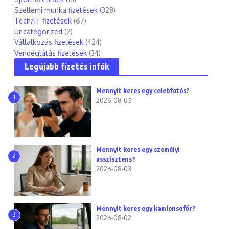
Szellemi munka fizetések
(328)
Tech/IT fizetések
(67)
Uncategorized
(2)
Vállalkozás fizetések
(424)
Vendéglátás fizetések
(34)
Legújabb fizetés infók
Mennyit keres egy celebfotós?
1
2026-08-05
Mennyit keres egy személyi
2
asszisztens?
2026-08-03
Mennyit keres egy kamionsofőr?
3
2026-08-02