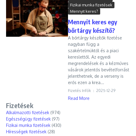
Fizikai munka fizetések
Mennyit keres?
Mennyit keres egy
bőrtárgy készítő?
A bőrtárgy készítők fizetése
nagyban függ a
szakértelmüktől és a piaci
kereslettől. Az egyedi
megrendelések és a kézműves
vásárok jelentős bevételforrást
jelenthetnek, de a verseny is
erős ezen a krea...
Fizetés Infók
2025-12-29
Read More
Fizetések
Alkalmazotti fizetések
(974)
Egészségügy fizetések
(97)
Fizikai munka fizetések
(430)
Hírességek fizetések
(28)