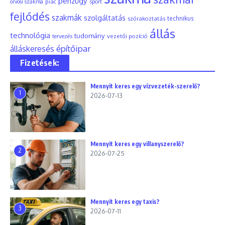
pénzügy
piac
orvosi szakma
sport
fejlődés
szakmák
szolgáltatás
szórakoztatás
technikus
állás
technológia
tudomány
tervezés
vezetői pozíció
építőipar
álláskeresés
Fizetések:
Mennyit keres egy vízvezeték-szerelő?
1
2026-07-13
Mennyit keres egy villanyszerelő?
2
2026-07-25
Mennyit keres egy taxis?
3
2026-07-11