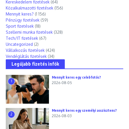
Kereskedelem fizetések
(64)
Közalkalmazotti fizetések
(156)
Mennyit keres?
(1 156)
Pénzügy fizetések
(59)
Sport fizetések
(18)
Szellemi munka fizetések
(328)
Tech/IT fizetések
(67)
Uncategorized
(2)
Vállalkozás fizetések
(424)
Vendéglátás fizetések
(34)
Legújabb fizetés infók
Mennyit keres egy celebfotós?
1
2026-08-05
Mennyit keres egy személyi asszisztens?
2
2026-08-03