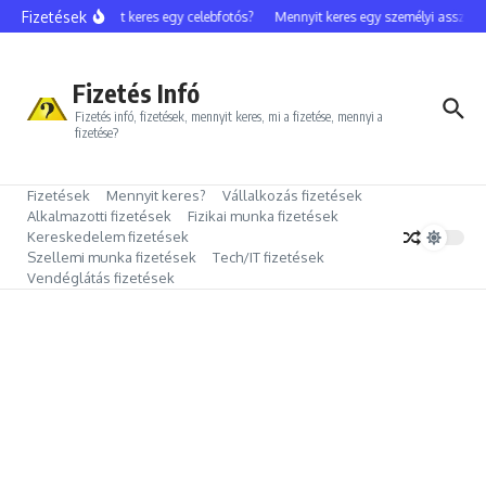
Ugrás a tartalomhoz
Fizetések
Mennyit keres egy celebfotós?
Mennyit keres egy személyi assziszt
Fizetés Infó
Fizetés infó, fizetések, mennyit keres, mi a fizetése, mennyi a
fizetése?
Fizetések
Mennyit keres?
Vállalkozás fizetések
Alkalmazotti fizetések
Fizikai munka fizetések
Kereskedelem fizetések
Szellemi munka fizetések
Tech/IT fizetések
Vendéglátás fizetések