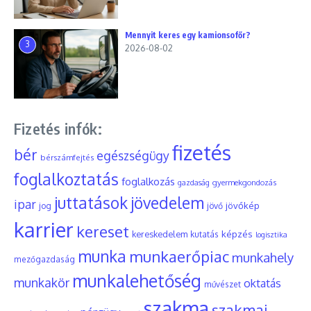
Mennyit keres egy kamionsofőr?
3
2026-08-02
Fizetés infók:
fizetés
bér
egészségügy
bérszámfejtés
foglalkoztatás
foglalkozás
gyermekgondozás
gazdaság
juttatások
jövedelem
ipar
jövőkép
jog
jövő
karrier
kereset
képzés
kereskedelem
kutatás
logisztika
munka
munkaerőpiac
munkahely
mezőgazdaság
munkalehetőség
munkakör
oktatás
művészet
szakma
szakmai