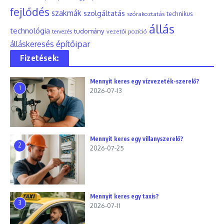
fejlődés
szakmák
szolgáltatás
szórakoztatás
technikus
állás
technológia
tudomány
tervezés
vezetői pozíció
építőipar
álláskeresés
Fizetések:
Mennyit keres egy vízvezeték-szerelő?
1
2026-07-13
Mennyit keres egy villanyszerelő?
2
2026-07-25
Mennyit keres egy taxis?
3
2026-07-11