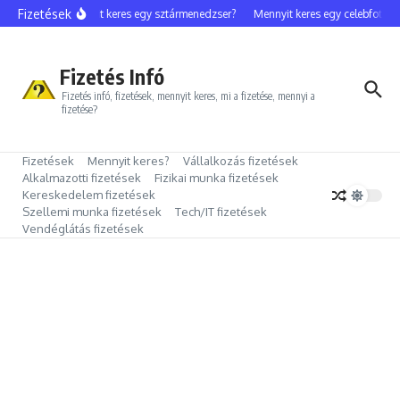
Ugrás a tartalomhoz
Fizetések
Mennyit keres egy sztármenedzser?
Mennyit keres egy celebfotós?
Fizetés Infó
Fizetés infó, fizetések, mennyit keres, mi a fizetése, mennyi a
fizetése?
Fizetések
Mennyit keres?
Vállalkozás fizetések
Alkalmazotti fizetések
Fizikai munka fizetések
Kereskedelem fizetések
Szellemi munka fizetések
Tech/IT fizetések
Vendéglátás fizetések