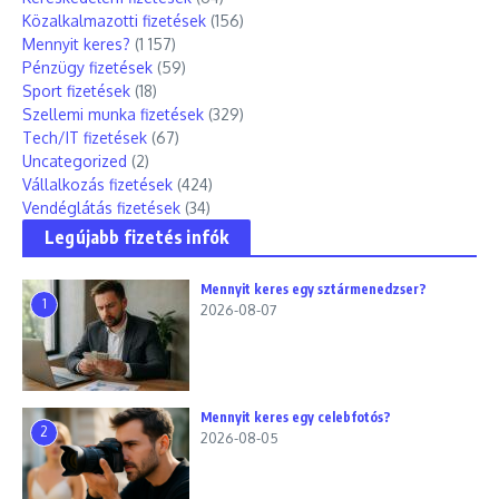
Közalkalmazotti fizetések
(156)
Mennyit keres?
(1 157)
Pénzügy fizetések
(59)
Sport fizetések
(18)
Szellemi munka fizetések
(329)
Tech/IT fizetések
(67)
Uncategorized
(2)
Vállalkozás fizetések
(424)
Vendéglátás fizetések
(34)
Legújabb fizetés infók
Mennyit keres egy sztármenedzser?
1
2026-08-07
Mennyit keres egy celebfotós?
2
2026-08-05