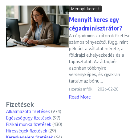
Mennyit keres?
Mennyit keres egy
cégadminisztrátor?
A cégadminisztrátorok fizetése
számos tényezőtől függ, mint
például a vállalat mérete, a
földrajzi elhelyezkedés és a
tapasztalat. Az átlagbér
azonban többnyire
versenyképes, és gyakran
tartalmaz bónu...
Fizetés Infók
2026-02-28
Read More
Fizetések
Alkalmazotti fizetések
(974)
Egészségügy fizetések
(97)
Fizikai munka fizetések
(430)
Hírességek fizetések
(29)
Kereskedelem fizetések
(64)