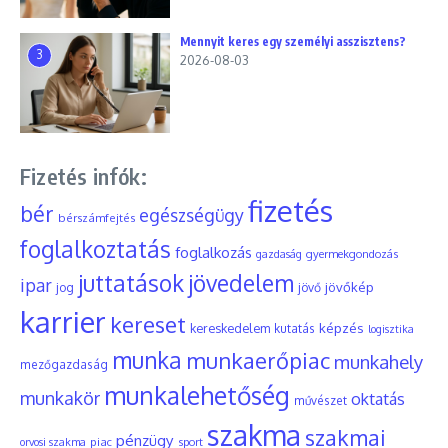
Mennyit keres egy személyi asszisztens?
3
2026-08-03
Fizetés infók:
fizetés
bér
egészségügy
bérszámfejtés
foglalkoztatás
foglalkozás
gyermekgondozás
gazdaság
juttatások
jövedelem
ipar
jövőkép
jog
jövő
karrier
kereset
képzés
kereskedelem
kutatás
logisztika
munka
munkaerőpiac
munkahely
mezőgazdaság
munkalehetőség
munkakör
oktatás
művészet
szakma
szakmai
pénzügy
piac
orvosi szakma
sport