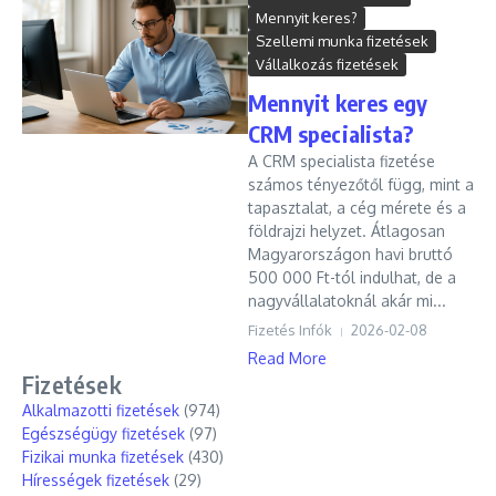
Mennyit keres?
Szellemi munka fizetések
Vállalkozás fizetések
Mennyit keres egy
CRM specialista?
A CRM specialista fizetése
számos tényezőtől függ, mint a
tapasztalat, a cég mérete és a
földrajzi helyzet. Átlagosan
Magyarországon havi bruttó
500 000 Ft-tól indulhat, de a
nagyvállalatoknál akár mi...
Fizetés Infók
2026-02-08
Read More
Fizetések
Alkalmazotti fizetések
(974)
Egészségügy fizetések
(97)
Fizikai munka fizetések
(430)
Hírességek fizetések
(29)