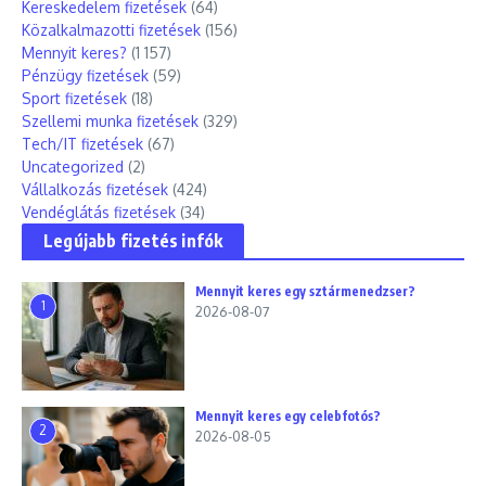
Kereskedelem fizetések
(64)
Közalkalmazotti fizetések
(156)
Mennyit keres?
(1 157)
Pénzügy fizetések
(59)
Sport fizetések
(18)
Szellemi munka fizetések
(329)
Tech/IT fizetések
(67)
Uncategorized
(2)
Vállalkozás fizetések
(424)
Vendéglátás fizetések
(34)
Legújabb fizetés infók
Mennyit keres egy sztármenedzser?
1
2026-08-07
Mennyit keres egy celebfotós?
2
2026-08-05