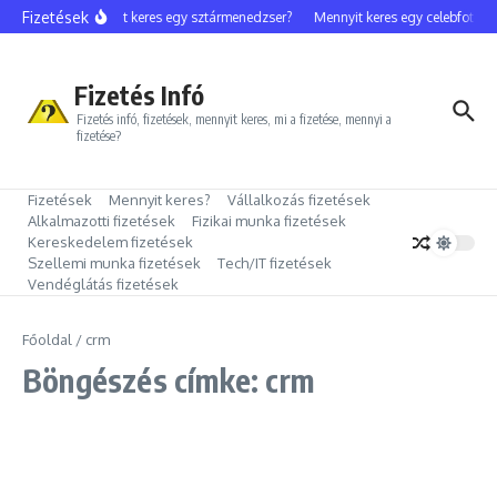
Ugrás a tartalomhoz
Fizetések
Mennyit keres egy sztármenedzser?
Mennyit keres egy celebfotós?
Fizetés Infó
Fizetés infó, fizetések, mennyit keres, mi a fizetése, mennyi a
fizetése?
Fizetések
Mennyit keres?
Vállalkozás fizetések
Alkalmazotti fizetések
Fizikai munka fizetések
Kereskedelem fizetések
Szellemi munka fizetések
Tech/IT fizetések
Vendéglátás fizetések
Főoldal
/
crm
Böngészés címke: crm