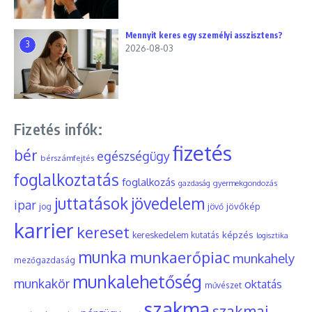
Mennyit keres egy személyi asszisztens?
3
2026-08-03
Fizetés infók:
fizetés
bér
egészségügy
bérszámfejtés
foglalkoztatás
foglalkozás
gyermekgondozás
gazdaság
juttatások
jövedelem
ipar
jövőkép
jog
jövő
karrier
kereset
képzés
kereskedelem
kutatás
logisztika
munka
munkaerőpiac
munkahely
mezőgazdaság
munkalehetőség
munkakör
oktatás
művészet
szakma
szakmai