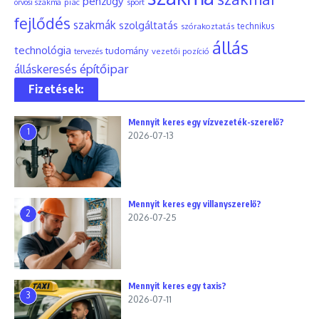
pénzügy
piac
orvosi szakma
sport
fejlődés
szakmák
szolgáltatás
szórakoztatás
technikus
állás
technológia
tudomány
tervezés
vezetői pozíció
építőipar
álláskeresés
Fizetések:
Mennyit keres egy vízvezeték-szerelő?
1
2026-07-13
Mennyit keres egy villanyszerelő?
2
2026-07-25
Mennyit keres egy taxis?
3
2026-07-11