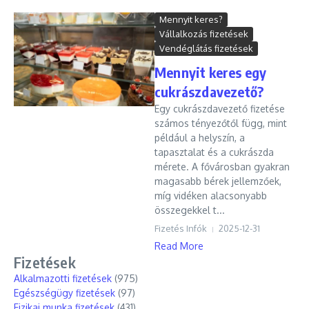
Mennyit keres?
Vállalkozás fizetések
Vendéglátás fizetések
Mennyit keres egy
cukrászdavezető?
Egy cukrászdavezető fizetése
számos tényezőtől függ, mint
például a helyszín, a
tapasztalat és a cukrászda
mérete. A fővárosban gyakran
magasabb bérek jellemzőek,
míg vidéken alacsonyabb
összegekkel t...
Fizetés Infók
2025-12-31
Read More
Fizetések
Alkalmazotti fizetések
(975)
Egészségügy fizetések
(97)
Fizikai munka fizetések
(431)