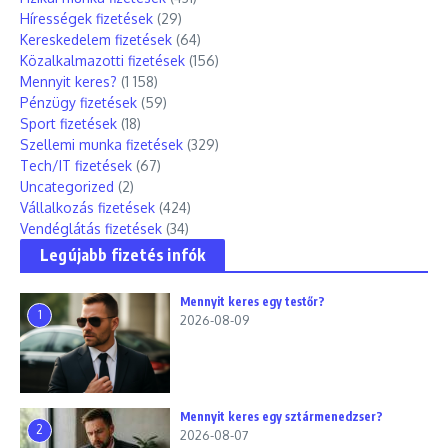
Hírességek fizetések
(29)
Kereskedelem fizetések
(64)
Közalkalmazotti fizetések
(156)
Mennyit keres?
(1 158)
Pénzügy fizetések
(59)
Sport fizetések
(18)
Szellemi munka fizetések
(329)
Tech/IT fizetések
(67)
Uncategorized
(2)
Vállalkozás fizetések
(424)
Vendéglátás fizetések
(34)
Legújabb fizetés infók
Mennyit keres egy testőr?
1
2026-08-09
Mennyit keres egy sztármenedzser?
2
2026-08-07