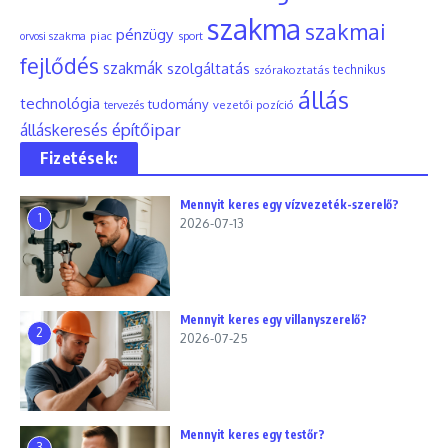
szakma
szakmai
pénzügy
piac
orvosi szakma
sport
fejlődés
szakmák
szolgáltatás
szórakoztatás
technikus
állás
technológia
tudomány
tervezés
vezetői pozíció
építőipar
álláskeresés
Fizetések:
Mennyit keres egy vízvezeték-szerelő?
1
2026-07-13
Mennyit keres egy villanyszerelő?
2
2026-07-25
Mennyit keres egy testőr?
3