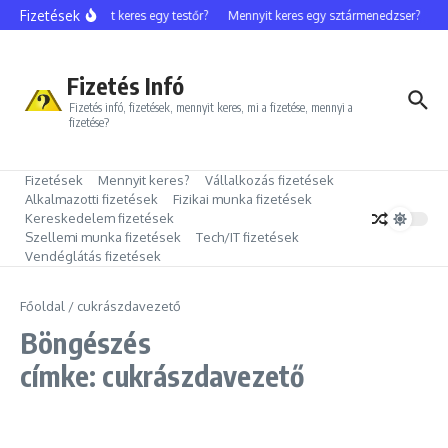
Ugrás a tartalomhoz
Fizetések
Mennyit keres egy testőr?
Mennyit keres egy sztármenedzser?
M
Fizetés Infó
Fizetés infó, fizetések, mennyit keres, mi a fizetése, mennyi a
fizetése?
Fizetések
Mennyit keres?
Vállalkozás fizetések
Alkalmazotti fizetések
Fizikai munka fizetések
Kereskedelem fizetések
Szellemi munka fizetések
Tech/IT fizetések
Vendéglátás fizetések
Főoldal
/
cukrászdavezető
Böngészés
címke: cukrászdavezető