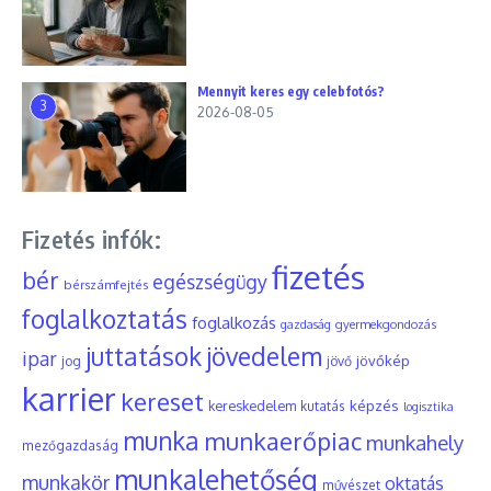
Mennyit keres egy celebfotós?
3
2026-08-05
Fizetés infók:
fizetés
bér
egészségügy
bérszámfejtés
foglalkoztatás
foglalkozás
gyermekgondozás
gazdaság
juttatások
jövedelem
ipar
jövőkép
jog
jövő
karrier
kereset
képzés
kereskedelem
kutatás
logisztika
munka
munkaerőpiac
munkahely
mezőgazdaság
munkalehetőség
munkakör
oktatás
művészet