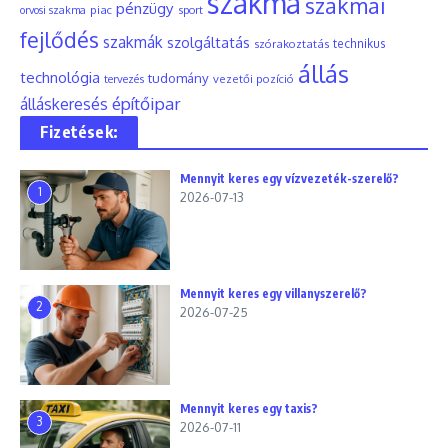
szakma
szakmai
pénzügy
piac
orvosi szakma
sport
fejlődés
szakmák
szolgáltatás
szórakoztatás
technikus
állás
technológia
tudomány
tervezés
vezetői pozíció
építőipar
álláskeresés
Fizetések:
Mennyit keres egy vízvezeték-szerelő?
1
2026-07-13
Mennyit keres egy villanyszerelő?
2
2026-07-25
Mennyit keres egy taxis?
3
2026-07-11