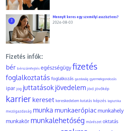
Mennyit keres egy személyi asszisztens?
3
2026-08-03
Fizetés infók:
fizetés
bér
egészségügy
bérszámfejtés
foglalkoztatás
foglalkozás
gyermekgondozás
gazdaság
juttatások
jövedelem
ipar
jövőkép
jog
jövő
karrier
kereset
képzés
kereskedelem
kutatás
logisztika
munka
munkaerőpiac
munkahely
mezőgazdaság
munkalehetőség
munkakör
oktatás
művészet