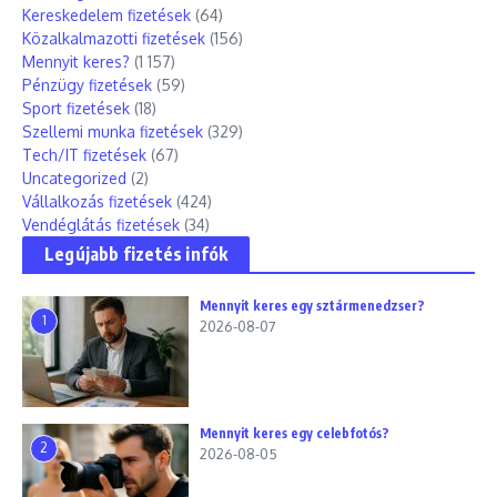
Kereskedelem fizetések
(64)
Közalkalmazotti fizetések
(156)
Mennyit keres?
(1 157)
Pénzügy fizetések
(59)
Sport fizetések
(18)
Szellemi munka fizetések
(329)
Tech/IT fizetések
(67)
Uncategorized
(2)
Vállalkozás fizetések
(424)
Vendéglátás fizetések
(34)
Legújabb fizetés infók
Mennyit keres egy sztármenedzser?
1
2026-08-07
Mennyit keres egy celebfotós?
2
2026-08-05