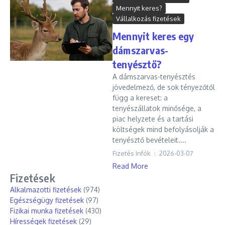
Mennyit keres?
Vállalkozás fizetések
Mennyit keres egy
dámszarvas-
tenyésztő?
A dámszarvas-tenyésztés
jövedelmező, de sok tényezőtől
függ a kereset: a
tenyészállatok minősége, a
piac helyzete és a tartási
költségek mind befolyásolják a
tenyésztő bevételeit....
Fizetés Infók
2026-03-07
Read More
Fizetések
Alkalmazotti fizetések
(974)
Egészségügy fizetések
(97)
Fizikai munka fizetések
(430)
Hírességek fizetések
(29)