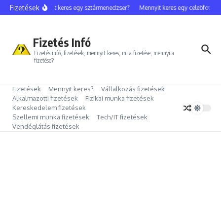
Ugrás a tartalomhoz
Fizetések
Mennyit keres egy sztármenedzser?
Mennyit keres egy celebfotós?
Fizetés Infó
Fizetés infó, fizetések, mennyit keres, mi a fizetése, mennyi a
fizetése?
Fizetések
Mennyit keres?
Vállalkozás fizetések
Alkalmazotti fizetések
Fizikai munka fizetések
Kereskedelem fizetések
Szellemi munka fizetések
Tech/IT fizetések
Vendéglátás fizetések