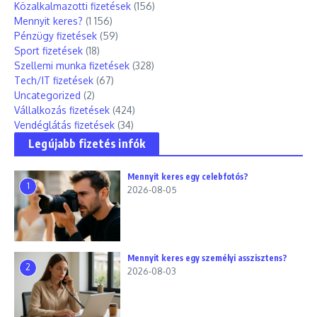
Közalkalmazotti fizetések
(156)
Mennyit keres?
(1 156)
Pénzügy fizetések
(59)
Sport fizetések
(18)
Szellemi munka fizetések
(328)
Tech/IT fizetések
(67)
Uncategorized
(2)
Vállalkozás fizetések
(424)
Vendéglátás fizetések
(34)
Legújabb fizetés infók
Mennyit keres egy celebfotós?
1
2026-08-05
Mennyit keres egy személyi asszisztens?
2
2026-08-03