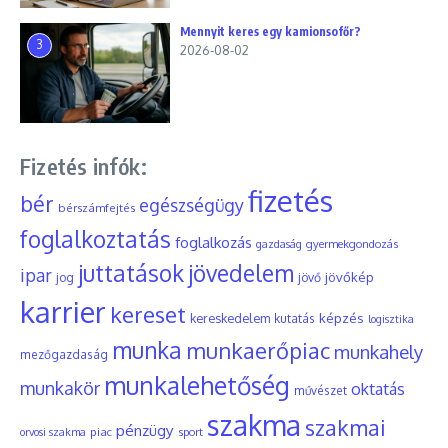
Mennyit keres egy kamionsofőr?
3
2026-08-02
Fizetés infók:
fizetés
bér
egészségügy
bérszámfejtés
foglalkoztatás
foglalkozás
gyermekgondozás
gazdaság
juttatások
jövedelem
ipar
jövőkép
jog
jövő
karrier
kereset
képzés
kereskedelem
kutatás
logisztika
munka
munkaerőpiac
munkahely
mezőgazdaság
munkalehetőség
munkakör
oktatás
művészet
szakma
szakmai
pénzügy
piac
orvosi szakma
sport