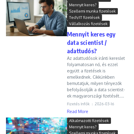
Mennyit keres?
Szellemi munka fizetések
Tech/IT fizetések
Vállalkozás fizetések
Mennyit keres egy
data scientist /
adattudós?
Az adattudósok iránti kereslet
folyamatosan nő, és ezzel
együtt a fizetések is
emelkednek. Cikkünkben
bemutatjuk, milyen tényezők
befolyásolják a data scientist-
ek magyarországi fizetését....
Fizetés Infók
2026-03-16
Read More
Alkalmazotti fizetések
Mennyit keres?
Szellemi munka fizetések