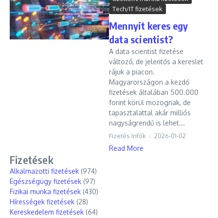
Tech/IT fizetések
Mennyit keres egy
data scientist?
A data scientist fizetése
változó, de jelentős a kereslet
rájuk a piacon.
Magyarországon a kezdő
fizetések általában 500.000
forint körül mozognak, de
tapasztalattal akár milliós
nagyságrendű is lehet...
Fizetés Infók
2026-01-02
Read More
Fizetések
Alkalmazotti fizetések
(974)
Egészségügy fizetések
(97)
Fizikai munka fizetések
(430)
Hírességek fizetések
(28)
Kereskedelem fizetések
(64)