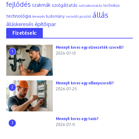
fejlődés
szakmák
szolgáltatás
szórakoztatás
technikus
állás
technológia
tudomány
tervezés
vezetői pozíció
építőipar
álláskeresés
Fizetések:
Mennyit keres egy vízvezeték-szerelő?
1
2026-07-13
Mennyit keres egy villanyszerelő?
2
2026-07-25
Mennyit keres egy taxis?
3
2026-07-11