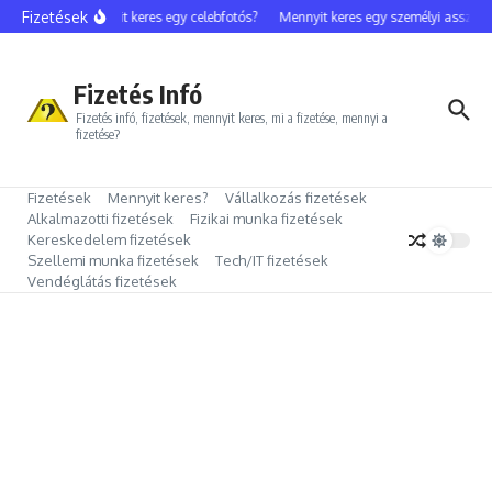
Ugrás a tartalomhoz
Fizetések
Mennyit keres egy celebfotós?
Mennyit keres egy személyi assziszt
Fizetés Infó
Fizetés infó, fizetések, mennyit keres, mi a fizetése, mennyi a
fizetése?
Fizetések
Mennyit keres?
Vállalkozás fizetések
Alkalmazotti fizetések
Fizikai munka fizetések
Kereskedelem fizetések
Szellemi munka fizetések
Tech/IT fizetések
Vendéglátás fizetések