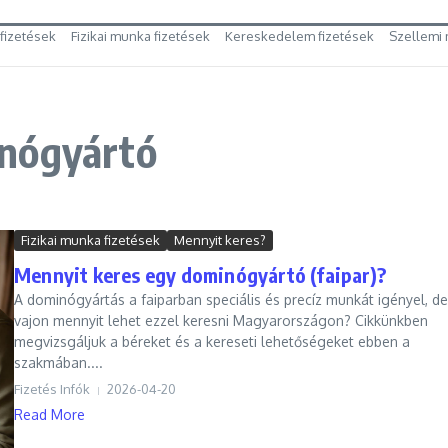
 fizetések
Fizikai munka fizetések
Kereskedelem fizetések
Szellemi 
inógyártó
Fizikai munka fizetések
Mennyit keres?
Mennyit keres egy dominógyártó (faipar)?
A dominógyártás a faiparban speciális és precíz munkát igényel, de
vajon mennyit lehet ezzel keresni Magyarországon? Cikkünkben
megvizsgáljuk a béreket és a kereseti lehetőségeket ebben a
szakmában....
Fizetés Infók
2026-04-20
Read More