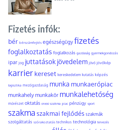
Fizetés infók:
fizetés
bér
egészségügy
bérszámfejtés
foglalkoztatás
foglalkozás
gyermekgondozás
gazdaság
juttatások
jövedelem
ipar
jövőkép
jog
jövő
karrier
kereset
képzés
kereskedelem
kutatás
munka
munkaerőpiac
mezőgazdaság
logisztika
munkalehetőség
munkahely
munkakör
oktatás
pénzügy
művészet
piac
orvosi szakma
sport
szakma
szakmai fejlődés
szakmák
szolgáltatás
technológia
szórakoztatás
technikus
tervezés