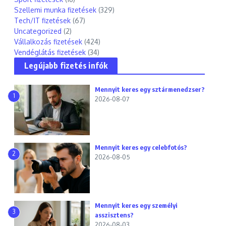
Szellemi munka fizetések
(329)
Tech/IT fizetések
(67)
Uncategorized
(2)
Vállalkozás fizetések
(424)
Vendéglátás fizetések
(34)
Legújabb fizetés infók
Mennyit keres egy sztármenedzser?
1
2026-08-07
Mennyit keres egy celebfotós?
2
2026-08-05
Mennyit keres egy személyi
3
asszisztens?
2026-08-03