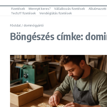
Fizetések
Mennyit keres?
Vállalkozás fizetések
Alkalmazotti
Tech/IT fizetések
Vendéglátás fizetések
Főoldal
/
dominógyártó
Böngészés címke: dom