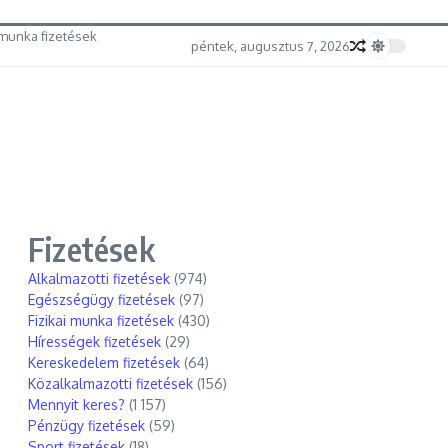
munka fizetések
péntek, augusztus 7, 2026
Fizetések
Alkalmazotti fizetések
(974)
Egészségügy fizetések
(97)
Fizikai munka fizetések
(430)
Hírességek fizetések
(29)
Kereskedelem fizetések
(64)
Közalkalmazotti fizetések
(156)
Mennyit keres?
(1 157)
Pénzügy fizetések
(59)
Sport fizetések
(18)