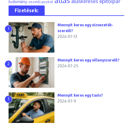
állás
építőipar
álláskeresés
tudomány
vezetői pozíció
Fizetések:
Mennyit keres egy vízvezeték-
1
szerelő?
2026-07-13
Mennyit keres egy villanyszerelő?
2
2026-07-25
Mennyit keres egy taxis?
3
2026-07-11