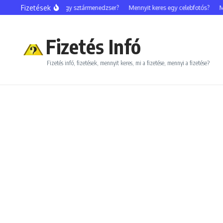
Ugrás a tartalomhoz
Fizetések
Mennyit keres egy sztármenedzser?
Mennyit keres egy celebfotós?
Men
Fizetés Infó
Fizetés infó, fizetések, mennyit keres, mi a fizetése, mennyi a fizetése?