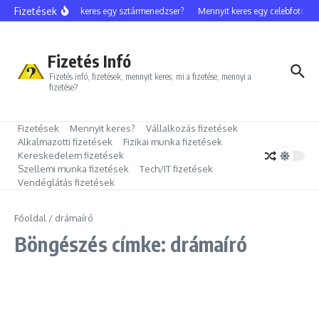
Ugrás a tartalomhoz
Fizetések
Mennyit keres egy sztármenedzser?
Mennyit keres egy celebfotós?
Fizetés Infó
Fizetés infó, fizetések, mennyit keres, mi a fizetése, mennyi a
fizetése?
Fizetések
Mennyit keres?
Vállalkozás fizetések
Alkalmazotti fizetések
Fizikai munka fizetések
Kereskedelem fizetések
Szellemi munka fizetések
Tech/IT fizetések
Vendéglátás fizetések
Főoldal
/
drámaíró
Böngészés címke: drámaíró