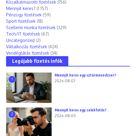
Közalkalmazotti fizetések
(156)
Mennyit keres?
(1 157)
Pénzügy fizetések
(59)
Sport fizetések
(18)
Szellemi munka fizetések
(329)
Tech/IT fizetések
(67)
Uncategorized
(2)
Vállalkozás fizetések
(424)
Vendéglátás fizetések
(34)
Legújabb fizetés infók
Mennyit keres egy sztármenedzser?
1
2026-08-07
Mennyit keres egy celebfotós?
2
2026-08-05