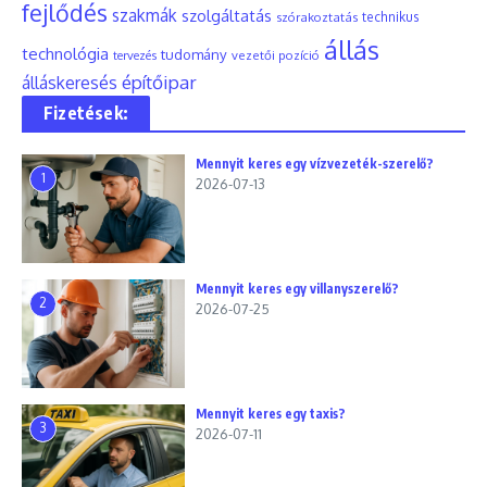
fejlődés
szakmák
szolgáltatás
szórakoztatás
technikus
állás
technológia
tudomány
tervezés
vezetői pozíció
építőipar
álláskeresés
Fizetések:
Mennyit keres egy vízvezeték-szerelő?
1
2026-07-13
Mennyit keres egy villanyszerelő?
2
2026-07-25
Mennyit keres egy taxis?
3
2026-07-11