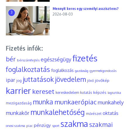
Mennyit keres egy személyi asszisztens?
3
2026-08-03
Fizetés infók:
fizetés
bér
egészségügy
bérszámfejtés
foglalkoztatás
foglalkozás
gyermekgondozás
gazdaság
juttatások
jövedelem
ipar
jövőkép
jog
jövő
karrier
kereset
képzés
kereskedelem
kutatás
logisztika
munka
munkaerőpiac
munkahely
mezőgazdaság
munkalehetőség
munkakör
oktatás
művészet
szakma
szakmai
pénzügy
piac
orvosi szakma
sport