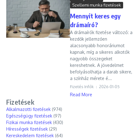
Szellemi munka fizetések
Mennyit keres egy
drámaíró?
A drámaírók fizetése változó: a
kezdők jellemzően
alacsonyabb honoráriumot
kapnak, míg a sikeres alkotók
nagyobb összegeket
kereshetnek. A jövedelmet
befolyásolhatja a darab sikere,
a színház mérete é...
Fizetés Infók
2026-01-05
Read More
Fizetések
Alkalmazotti fizetések
(974)
Egészségügy fizetések
(97)
Fizikai munka fizetések
(430)
Hírességek fizetések
(29)
Kereskedelem fizetések
(64)