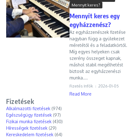
Mennyit keres?
Mennyit keres egy
egyházzenész?
Az egyházzenészek fizetése
nagyban függ a gyülekezet
méretétől és a feladatkörtől.
Míg egyes helyeken csak
szerény összeget kapnak,
máshol stabil megélhetést
biztosít az egyházzenészi
munka....
Fizetés Infók
2026-01-05
Read More
Fizetések
Alkalmazotti fizetések
(974)
Egészségügy fizetések
(97)
Fizikai munka fizetések
(430)
Hírességek fizetések
(29)
Kereskedelem fizetések
(64)