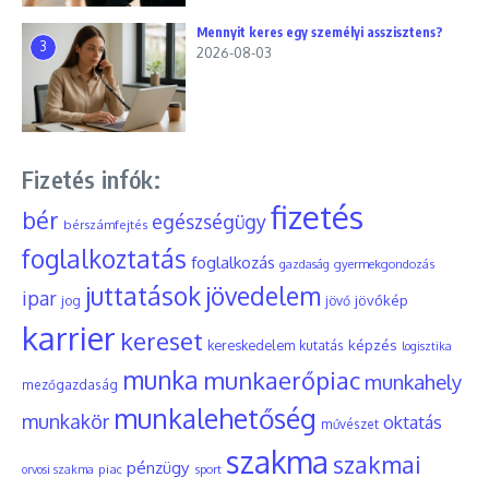
Mennyit keres egy személyi asszisztens?
3
2026-08-03
Fizetés infók:
fizetés
bér
egészségügy
bérszámfejtés
foglalkoztatás
foglalkozás
gyermekgondozás
gazdaság
juttatások
jövedelem
ipar
jövőkép
jog
jövő
karrier
kereset
képzés
kereskedelem
kutatás
logisztika
munka
munkaerőpiac
munkahely
mezőgazdaság
munkalehetőség
munkakör
oktatás
művészet
szakma
szakmai
pénzügy
piac
orvosi szakma
sport