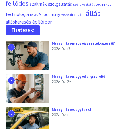
fejlődés
szakmák
szolgáltatás
szórakoztatás
technikus
állás
technológia
tudomány
tervezés
vezetői pozíció
építőipar
álláskeresés
Fizetések:
Mennyit keres egy vízvezeték-szerelő?
1
2026-07-13
Mennyit keres egy villanyszerelő?
2
2026-07-25
Mennyit keres egy taxis?
3
2026-07-11