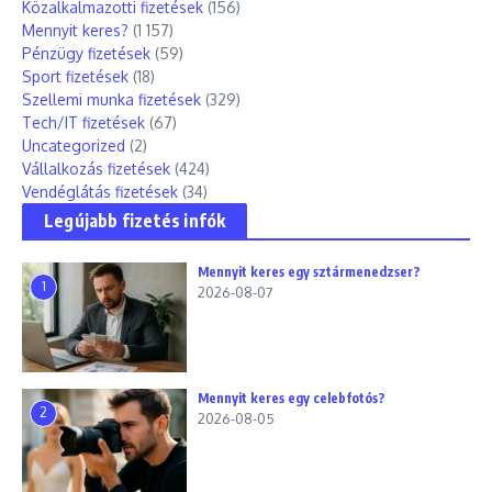
Közalkalmazotti fizetések
(156)
Mennyit keres?
(1 157)
Pénzügy fizetések
(59)
Sport fizetések
(18)
Szellemi munka fizetések
(329)
Tech/IT fizetések
(67)
Uncategorized
(2)
Vállalkozás fizetések
(424)
Vendéglátás fizetések
(34)
Legújabb fizetés infók
Mennyit keres egy sztármenedzser?
1
2026-08-07
Mennyit keres egy celebfotós?
2
2026-08-05