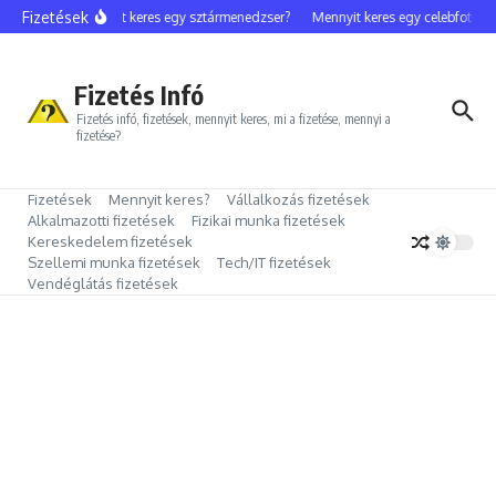
Ugrás a tartalomhoz
Fizetések
Mennyit keres egy sztármenedzser?
Mennyit keres egy celebfotós?
Fizetés Infó
Fizetés infó, fizetések, mennyit keres, mi a fizetése, mennyi a
fizetése?
Fizetések
Mennyit keres?
Vállalkozás fizetések
Alkalmazotti fizetések
Fizikai munka fizetések
Kereskedelem fizetések
Szellemi munka fizetések
Tech/IT fizetések
Vendéglátás fizetések