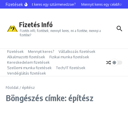
Ugrás a tartalomhoz
Fizetések
Mennyit keres egy sztármenedzser?
Mennyit keres egy celebfotós?
Fizetés Infó
Fizetés infó, fizetések, mennyit keres, mi a fizetése, mennyi a
fizetése?
Fizetések
Mennyit keres?
Vállalkozás fizetések
Alkalmazotti fizetések
Fizikai munka fizetések
Kereskedelem fizetések
Szellemi munka fizetések
Tech/IT fizetések
Vendéglátás fizetések
Főoldal
/
építész
Böngészés címke: építész