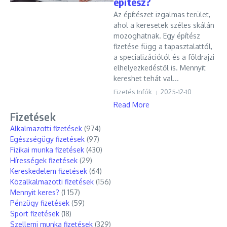
építész?
Az építészet izgalmas terület,
ahol a keresetek széles skálán
mozoghatnak. Egy építész
fizetése függ a tapasztalattól,
a specializációtól és a földrajzi
elhelyezkedéstől is. Mennyit
kereshet tehát val...
Fizetés Infók
2025-12-10
Read More
Fizetések
Alkalmazotti fizetések
(974)
Egészségügy fizetések
(97)
Fizikai munka fizetések
(430)
Hírességek fizetések
(29)
Kereskedelem fizetések
(64)
Közalkalmazotti fizetések
(156)
Mennyit keres?
(1 157)
Pénzügy fizetések
(59)
Sport fizetések
(18)
Szellemi munka fizetések
(329)