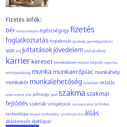
Fizetés infók:
fizetés
bér
egészségügy
bérszámfejtés
foglalkoztatás
foglalkozás
gyermekgondozás
gazdaság
juttatások
jövedelem
ipar
jövőkép
jog
jövő
karrier
kereset
képzés
kereskedelem
kutatás
logisztika
munka
munkaerőpiac
munkahely
mezőgazdaság
munkalehetőség
munkakör
oktatás
művészet
szakma
szakmai
pénzügy
piac
orvosi szakma
sport
fejlődés
szakmák
szolgáltatás
szórakoztatás
technikus
állás
technológia
tudomány
tervezés
vezetői pozíció
építőipar
álláskeresés