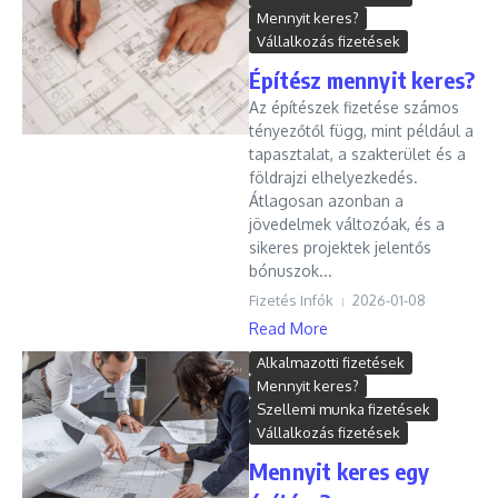
Mennyit keres?
Vállalkozás fizetések
Építész mennyit keres?
Az építészek fizetése számos
tényezőtől függ, mint például a
tapasztalat, a szakterület és a
földrajzi elhelyezkedés.
Átlagosan azonban a
jövedelmek változóak, és a
sikeres projektek jelentős
bónuszok...
Fizetés Infók
2026-01-08
Read More
Alkalmazotti fizetések
Mennyit keres?
Szellemi munka fizetések
Vállalkozás fizetések
Mennyit keres egy