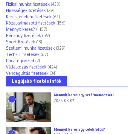
Fizikai munka fizetések
(430)
Hírességek fizetések
(29)
Kereskedelem fizetések
(64)
Közalkalmazotti fizetések
(156)
Mennyit keres?
(1 157)
Pénzügy fizetések
(59)
Sport fizetések
(18)
Szellemi munka fizetések
(329)
Tech/IT fizetések
(67)
Uncategorized
(2)
Vállalkozás fizetések
(424)
Vendéglátás fizetések
(34)
Legújabb fizetés infók
Mennyit keres egy sztármenedzser?
1
2026-08-07
Mennyit keres egy celebfotós?
2