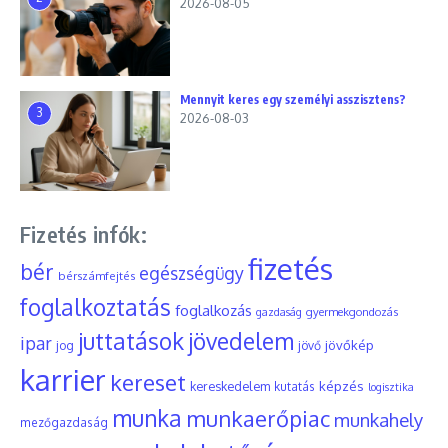
2026-08-05
Mennyit keres egy személyi asszisztens?
3
2026-08-03
Fizetés infók:
fizetés
bér
egészségügy
bérszámfejtés
foglalkoztatás
foglalkozás
gyermekgondozás
gazdaság
juttatások
jövedelem
ipar
jövőkép
jog
jövő
karrier
kereset
képzés
kereskedelem
kutatás
logisztika
munka
munkaerőpiac
munkahely
mezőgazdaság