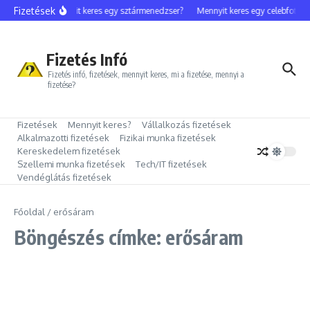
Ugrás a tartalomhoz
Fizetések
Mennyit keres egy sztármenedzser?
Mennyit keres egy celebfotós?
Fizetés Infó
Fizetés infó, fizetések, mennyit keres, mi a fizetése, mennyi a
fizetése?
Fizetések
Mennyit keres?
Vállalkozás fizetések
Alkalmazotti fizetések
Fizikai munka fizetések
Kereskedelem fizetések
Szellemi munka fizetések
Tech/IT fizetések
Vendéglátás fizetések
Főoldal
/
erősáram
Böngészés címke: erősáram