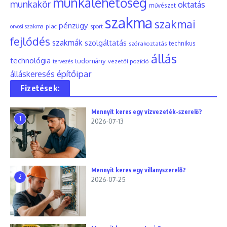
munkalehetőség
munkakör
oktatás
művészet
szakma
szakmai
pénzügy
piac
orvosi szakma
sport
fejlődés
szakmák
szolgáltatás
szórakoztatás
technikus
állás
technológia
tudomány
tervezés
vezetői pozíció
építőipar
álláskeresés
Fizetések:
Mennyit keres egy vízvezeték-szerelő?
1
2026-07-13
Mennyit keres egy villanyszerelő?
2
2026-07-25