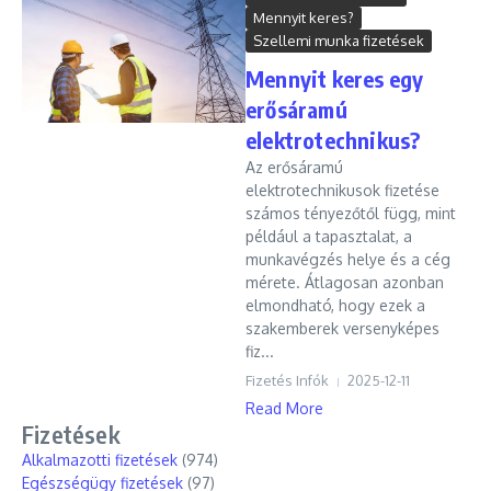
Mennyit keres?
Szellemi munka fizetések
Mennyit keres egy
erősáramú
elektrotechnikus?
Az erősáramú
elektrotechnikusok fizetése
számos tényezőtől függ, mint
például a tapasztalat, a
munkavégzés helye és a cég
mérete. Átlagosan azonban
elmondható, hogy ezek a
szakemberek versenyképes
fiz...
Fizetés Infók
2025-12-11
Read More
Fizetések
Alkalmazotti fizetések
(974)
Egészségügy fizetések
(97)