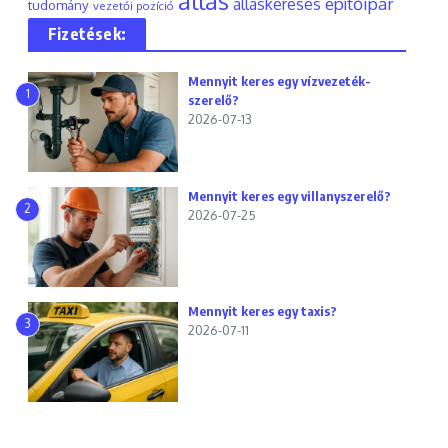
állás
építőipar
álláskeresés
tudomány
vezetői pozíció
Fizetések:
Mennyit keres egy vízvezeték-
1
szerelő?
2026-07-13
Mennyit keres egy villanyszerelő?
2
2026-07-25
Mennyit keres egy taxis?
3
2026-07-11