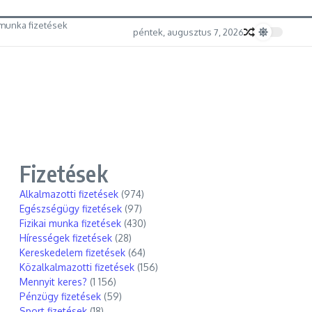
munka fizetések
péntek, augusztus 7, 2026
Fizetések
Alkalmazotti fizetések
(974)
Egészségügy fizetések
(97)
Fizikai munka fizetések
(430)
Hírességek fizetések
(28)
Kereskedelem fizetések
(64)
Közalkalmazotti fizetések
(156)
Mennyit keres?
(1 156)
Pénzügy fizetések
(59)
Sport fizetések
(18)