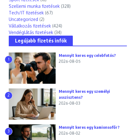
Szellemi munka fizetések
(328)
Tech/IT fizetések
(67)
Uncategorized
(2)
Vállalkozás fizetések
(424)
Vendéglátás fizetések
(34)
Legújabb fizetés infók
Mennyit keres egy celebfotós?
1
2026-08-05
Mennyit keres egy személyi
2
asszisztens?
2026-08-03
Mennyit keres egy kamionsofőr?
3
2026-08-02