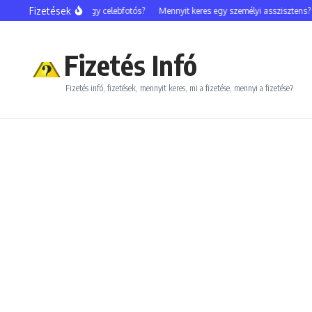
Ugrás a tartalomhoz
Fizetések
Mennyit keres egy celebfotós?
Mennyit keres egy személyi asszisztens?
Fizetés Infó
Fizetés infó, fizetések, mennyit keres, mi a fizetése, mennyi a fizetése?