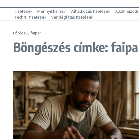
Fizetések
Mennyit keres?
Vállalkozás fizetések
Alkalmazotti
Tech/IT fizetések
Vendéglátás fizetések
Főoldal
/
faipar
Böngészés címke: faipa