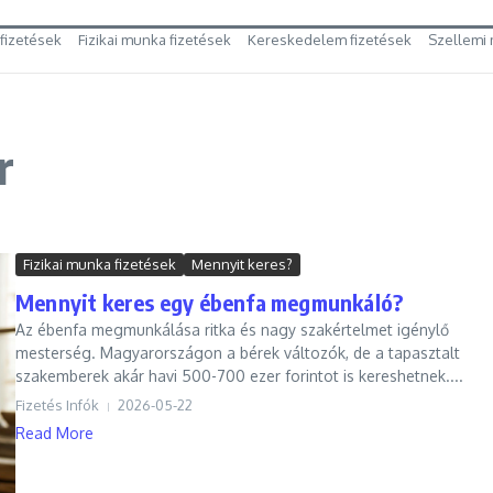
 fizetések
Fizikai munka fizetések
Kereskedelem fizetések
Szellemi 
r
Fizikai munka fizetések
Mennyit keres?
Mennyit keres egy ébenfa megmunkáló?
Az ébenfa megmunkálása ritka és nagy szakértelmet igénylő
mesterség. Magyarországon a bérek változók, de a tapasztalt
szakemberek akár havi 500-700 ezer forintot is kereshetnek....
Fizetés Infók
2026-05-22
Read More