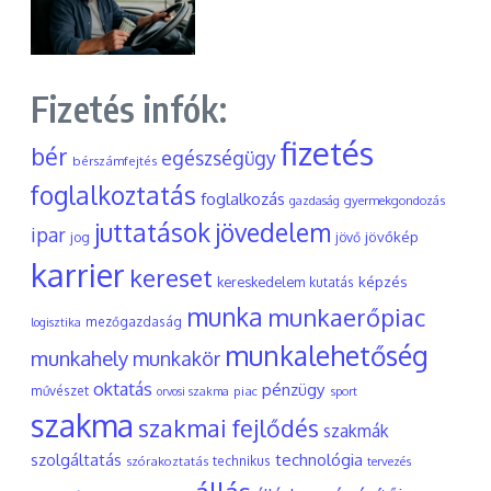
Fizetés infók:
fizetés
bér
egészségügy
bérszámfejtés
foglalkoztatás
foglalkozás
gyermekgondozás
gazdaság
juttatások
jövedelem
ipar
jövőkép
jog
jövő
karrier
kereset
képzés
kereskedelem
kutatás
munka
munkaerőpiac
mezőgazdaság
logisztika
munkalehetőség
munkahely
munkakör
oktatás
pénzügy
művészet
piac
orvosi szakma
sport
szakma
szakmai fejlődés
szakmák
szolgáltatás
technológia
szórakoztatás
technikus
tervezés