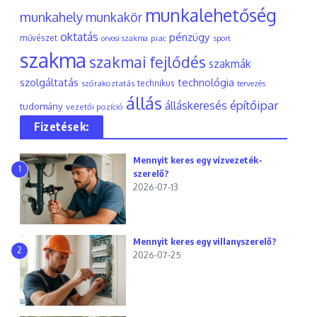
munkalehetőség
munkahely
munkakör
oktatás
pénzügy
művészet
piac
orvosi szakma
sport
szakma
szakmai fejlődés
szakmák
szolgáltatás
technológia
szórakoztatás
technikus
tervezés
állás
építőipar
álláskeresés
tudomány
vezetői pozíció
Fizetések:
Mennyit keres egy vízvezeték-
1
szerelő?
2026-07-13
Mennyit keres egy villanyszerelő?
2
2026-07-25