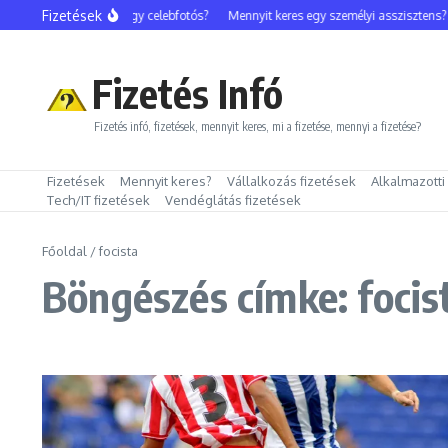
Ugrás a tartalomhoz
Fizetések
Mennyit keres egy celebfotós?
Mennyit keres egy személyi asszisztens?
Fizetés Infó
Fizetés infó, fizetések, mennyit keres, mi a fizetése, mennyi a fizetése?
Fizetések
Mennyit keres?
Vállalkozás fizetések
Alkalmazotti
Tech/IT fizetések
Vendéglátás fizetések
Főoldal
/
focista
Böngészés címke: focis