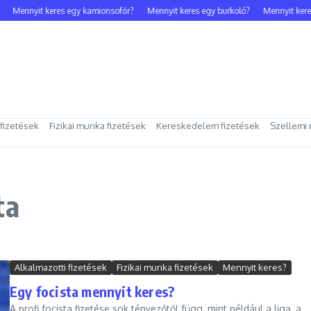
Mennyit keres egy kamionsofőr?
Mennyit keres egy burkoló?
Mennyit keres
 fizetések
Fizikai munka fizetések
Kereskedelem fizetések
Szellemi 
ta
Alkalmazotti fizetések
Fizikai munka fizetések
Mennyit keres?
Egy focista mennyit keres?
A profi focista fizetése sok tényezőtől függ, mint például a liga, a