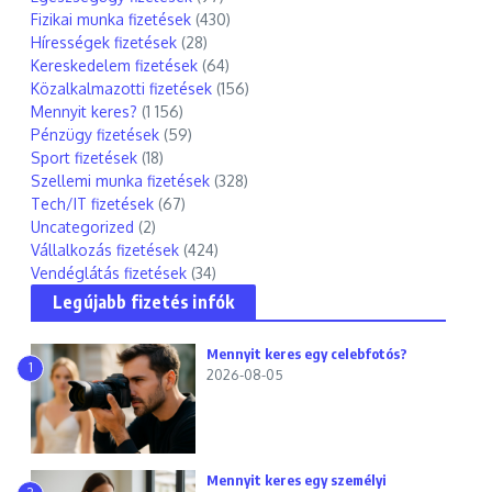
Fizikai munka fizetések
(430)
Hírességek fizetések
(28)
Kereskedelem fizetések
(64)
Közalkalmazotti fizetések
(156)
Mennyit keres?
(1 156)
Pénzügy fizetések
(59)
Sport fizetések
(18)
Szellemi munka fizetések
(328)
Tech/IT fizetések
(67)
Uncategorized
(2)
Vállalkozás fizetések
(424)
Vendéglátás fizetések
(34)
Legújabb fizetés infók
Mennyit keres egy celebfotós?
1
2026-08-05
Mennyit keres egy személyi