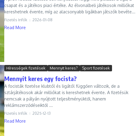
csapat és a játékos piaci értéke. Az élvonalbeli játékosok milliókat
kereshetnek évente, míg az alacsonyabb ligákban játszók bevéte...
Fizetés Infók
2026-01-08
Read More
Hírességek fizetések
Mennyit keres?
Sport fizetések
Mennyit keres egy focista?
A focisták fizetése klubtól és ligától függően változik, de a
sztárjátékosok akár milliókat is kereshetnek évente. A fizetésük
nemcsak a pályán nyújtott teljesítményüktől, hanem
reklámszerződéseiktől ...
Fizetés Infók
2025-12-13
Read More