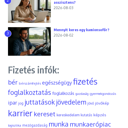
2
asszisztens?
2026-08-03
Mennyit keres egy kamionsofőr?
3
2026-08-02
Fizetés infók:
fizetés
bér
egészségügy
bérszámfejtés
foglalkoztatás
foglalkozás
gyermekgondozás
gazdaság
juttatások
jövedelem
ipar
jövőkép
jog
jövő
karrier
kereset
képzés
kereskedelem
kutatás
munka
munkaerőpiac
mezőgazdaság
logisztika