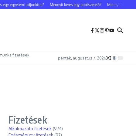
 egy egyetemi adjunktus?
Mennyit keres egy autószerelő?
Mennyit keres egy 
munka fizetések
péntek, augusztus 7, 2026
Fizetések
Alkalmazotti fizetések
(974)
Egészségügy fizetések
(97)