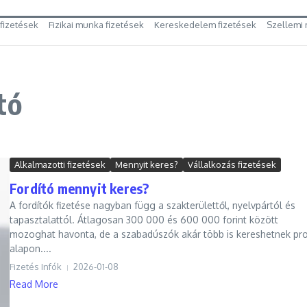
 fizetések
Fizikai munka fizetések
Kereskedelem fizetések
Szellemi 
tó
Alkalmazotti fizetések
Mennyit keres?
Vállalkozás fizetések
Fordító mennyit keres?
A fordítók fizetése nagyban függ a szakterülettől, nyelvpártól és
tapasztalattól. Átlagosan 300 000 és 600 000 forint között
mozoghat havonta, de a szabadúszók akár több is kereshetnek pro
alapon....
Fizetés Infók
2026-01-08
Read More