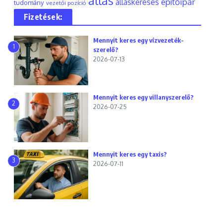
állás
építőipar
álláskeresés
tudomány
vezetői pozíció
Fizetések:
Mennyit keres egy vízvezeték-
1
szerelő?
2026-07-13
Mennyit keres egy villanyszerelő?
2
2026-07-25
Mennyit keres egy taxis?
3
2026-07-11