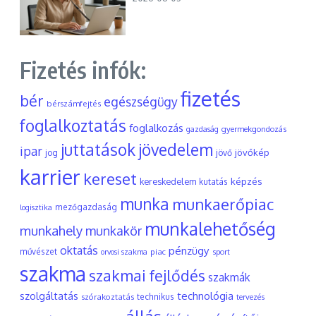
Fizetés infók:
fizetés
bér
egészségügy
bérszámfejtés
foglalkoztatás
foglalkozás
gyermekgondozás
gazdaság
juttatások
jövedelem
ipar
jövőkép
jog
jövő
karrier
kereset
képzés
kereskedelem
kutatás
munka
munkaerőpiac
mezőgazdaság
logisztika
munkalehetőség
munkahely
munkakör
oktatás
pénzügy
művészet
piac
orvosi szakma
sport
szakma
szakmai fejlődés
szakmák
szolgáltatás
technológia
szórakoztatás
technikus
tervezés