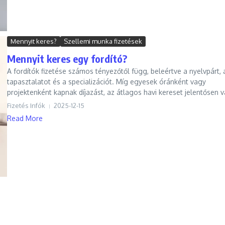
Mennyit keres?
Szellemi munka fizetések
Mennyit keres egy fordító?
A fordítók fizetése számos tényezőtől függ, beleértve a nyelvpárt, 
tapasztalatot és a specializációt. Míg egyesek óránként vagy
projektenként kapnak díjazást, az átlagos havi kereset jelentősen vá
Fizetés Infók
2025-12-15
Read More