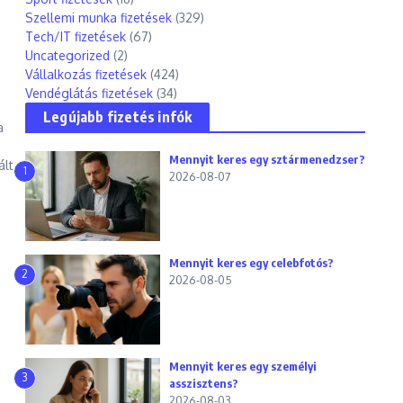
Szellemi munka fizetések
(329)
Tech/IT fizetések
(67)
Uncategorized
(2)
Vállalkozás fizetések
(424)
Vendéglátás fizetések
(34)
Legújabb fizetés infók
a
Mennyit keres egy sztármenedzser?
lt...
1
2026-08-07
Mennyit keres egy celebfotós?
2
2026-08-05
Mennyit keres egy személyi
3
asszisztens?
2026-08-03