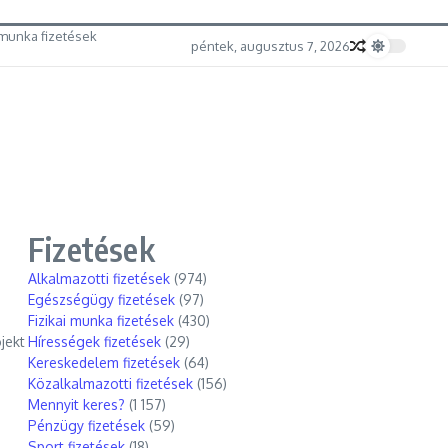
munka fizetések
péntek, augusztus 7, 2026
Fizetések
Alkalmazotti fizetések
(974)
Egészségügy fizetések
(97)
Fizikai munka fizetések
(430)
jekt
Hírességek fizetések
(29)
Kereskedelem fizetések
(64)
Közalkalmazotti fizetések
(156)
Mennyit keres?
(1 157)
Pénzügy fizetések
(59)
Sport fizetések
(18)