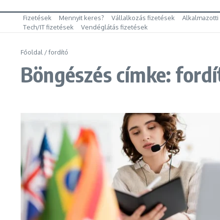
Fizetések
Mennyit keres?
Vállalkozás fizetések
Alkalmazotti
Tech/IT fizetések
Vendéglátás fizetések
Főoldal
/
fordító
Böngészés címke: fordí