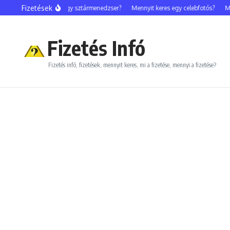
Ugrás a tartalomhoz
Fizetések
Mennyit keres egy sztármenedzser?
Mennyit keres egy celebfotós?
Menn
Fizetés Infó
Fizetés infó, fizetések, mennyit keres, mi a fizetése, mennyi a fizetése?