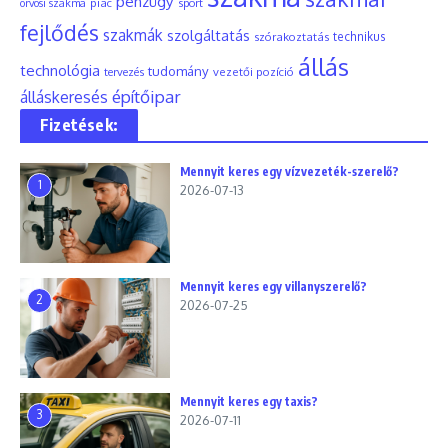
pénzügy
piac
orvosi szakma
sport
fejlődés
szakmák
szolgáltatás
szórakoztatás
technikus
állás
technológia
tudomány
tervezés
vezetői pozíció
építőipar
álláskeresés
Fizetések:
Mennyit keres egy vízvezeték-szerelő?
1
2026-07-13
Mennyit keres egy villanyszerelő?
2
2026-07-25
Mennyit keres egy taxis?
3
2026-07-11