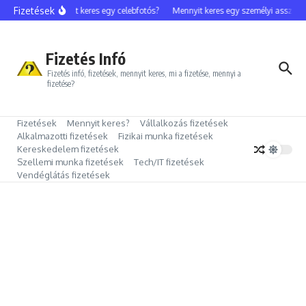
Ugrás a tartalomhoz
Fizetések
Mennyit keres egy celebfotós?
Mennyit keres egy személyi assziszt
Fizetés Infó
Fizetés infó, fizetések, mennyit keres, mi a fizetése, mennyi a
fizetése?
Fizetések
Mennyit keres?
Vállalkozás fizetések
Alkalmazotti fizetések
Fizikai munka fizetések
Kereskedelem fizetések
Szellemi munka fizetések
Tech/IT fizetések
Vendéglátás fizetések