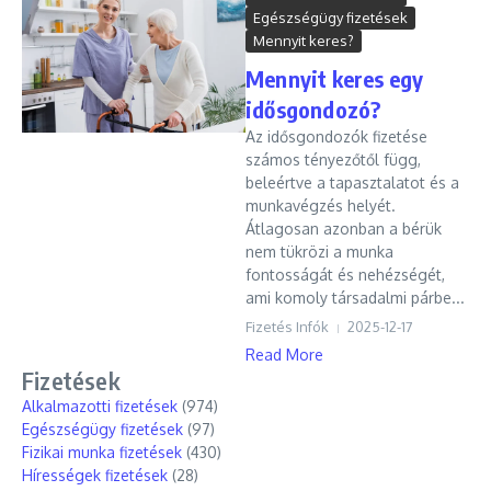
Egészségügy fizetések
Mennyit keres?
Mennyit keres egy
idősgondozó?
Az idősgondozók fizetése
számos tényezőtől függ,
beleértve a tapasztalatot és a
munkavégzés helyét.
Átlagosan azonban a bérük
nem tükrözi a munka
fontosságát és nehézségét,
ami komoly társadalmi párbe...
Fizetés Infók
2025-12-17
Read More
Fizetések
Alkalmazotti fizetések
(974)
Egészségügy fizetések
(97)
Fizikai munka fizetések
(430)
Hírességek fizetések
(28)