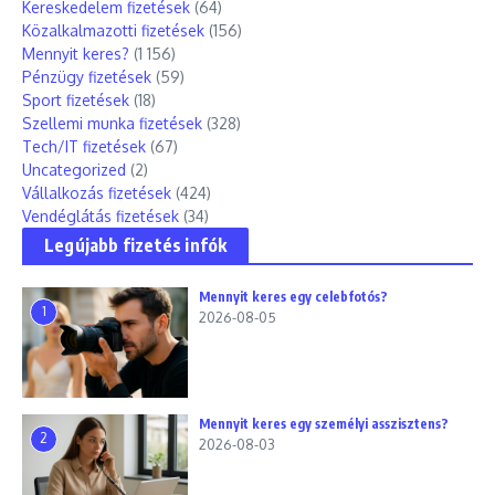
Kereskedelem fizetések
(64)
Közalkalmazotti fizetések
(156)
Mennyit keres?
(1 156)
Pénzügy fizetések
(59)
Sport fizetések
(18)
Szellemi munka fizetések
(328)
Tech/IT fizetések
(67)
Uncategorized
(2)
Vállalkozás fizetések
(424)
Vendéglátás fizetések
(34)
Legújabb fizetés infók
Mennyit keres egy celebfotós?
1
2026-08-05
Mennyit keres egy személyi asszisztens?
2
2026-08-03