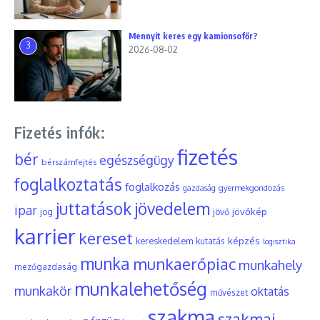
Mennyit keres egy kamionsofőr?
3
2026-08-02
Fizetés infók:
fizetés
bér
egészségügy
bérszámfejtés
foglalkoztatás
foglalkozás
gyermekgondozás
gazdaság
juttatások
jövedelem
ipar
jövőkép
jog
jövő
karrier
kereset
képzés
kereskedelem
kutatás
logisztika
munka
munkaerőpiac
munkahely
mezőgazdaság
munkalehetőség
munkakör
oktatás
művészet
szakma
szakmai