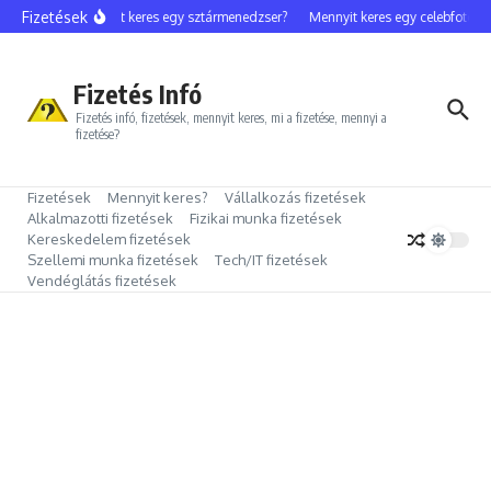
Ugrás a tartalomhoz
Fizetések
Mennyit keres egy sztármenedzser?
Mennyit keres egy celebfotós?
Fizetés Infó
Fizetés infó, fizetések, mennyit keres, mi a fizetése, mennyi a
fizetése?
Fizetések
Mennyit keres?
Vállalkozás fizetések
Alkalmazotti fizetések
Fizikai munka fizetések
Kereskedelem fizetések
Szellemi munka fizetések
Tech/IT fizetések
Vendéglátás fizetések