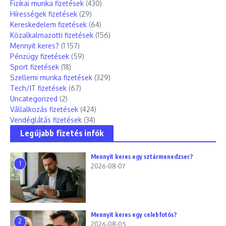
Fizikai munka fizetések
(430)
Hírességek fizetések
(29)
Kereskedelem fizetések
(64)
Közalkalmazotti fizetések
(156)
Mennyit keres?
(1 157)
Pénzügy fizetések
(59)
Sport fizetések
(18)
Szellemi munka fizetések
(329)
Tech/IT fizetések
(67)
Uncategorized
(2)
Vállalkozás fizetések
(424)
Vendéglátás fizetések
(34)
Legújabb fizetés infók
Mennyit keres egy sztármenedzser?
1
2026-08-07
Mennyit keres egy celebfotós?
2
2026-08-05