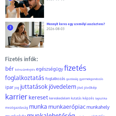
Mennyit keres egy személyi asszisztens?
3
2026-08-03
Fizetés infók:
fizetés
bér
egészségügy
bérszámfejtés
foglalkoztatás
foglalkozás
gyermekgondozás
gazdaság
juttatások
jövedelem
ipar
jövőkép
jog
jövő
karrier
kereset
képzés
kereskedelem
kutatás
logisztika
munka
munkaerőpiac
munkahely
mezőgazdaság
munkalehetőség