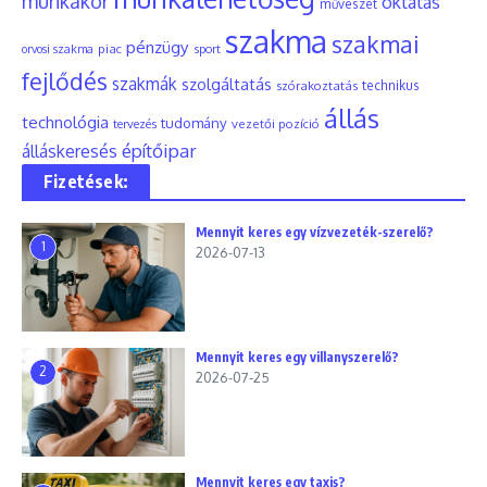
munkakör
oktatás
művészet
szakma
szakmai
pénzügy
piac
orvosi szakma
sport
fejlődés
szakmák
szolgáltatás
szórakoztatás
technikus
állás
technológia
tudomány
tervezés
vezetői pozíció
építőipar
álláskeresés
Fizetések:
Mennyit keres egy vízvezeték-szerelő?
1
2026-07-13
Mennyit keres egy villanyszerelő?
2
2026-07-25
Mennyit keres egy taxis?