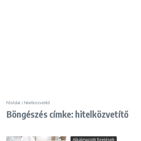
Főoldal
/
hitelközvetítő
Böngészés címke: hitelközvetítő
Alkalmazotti fizetések