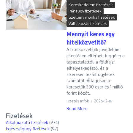
Kereskedelem fizetések
Pénzügy fizetések
Szellemi munka fizetések
Vállalkozás fizetések
Mennyit keres egy
hitelközvetítő?
A hitelközvetítők jövedelme
jelentősen eltérhet, függően a
tapasztalattól, a földrajzi
elhelyezkedéstől és a
sikeresen lezárt ügyletek
számától. Átlagosan a
keresetük 300 ezer és 1 millió
forint közöt...
Fizetés Infók
2025-12-16
Read More
Fizetések
Alkalmazotti fizetések
(974)
Egészségügy fizetések
(97)